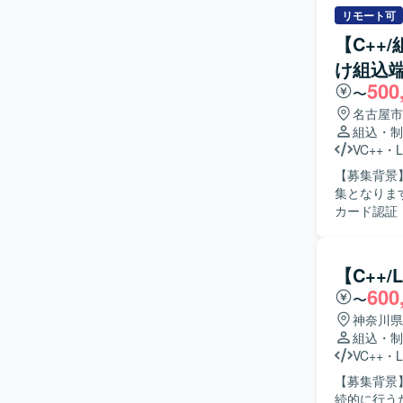
取り組んでいただける方が
リモート可
発に携わる
【C++
発スキルに加
け組込
発環境】 C/
500
〜
名古屋市
組込・制
VC++
・
L
【募集背景
集となります。 【作業内容】 入退館システムやPOSシステム向けの組込
カード認証
からテスト・評価
る基本設計
にも前向き
【C++
ジションの
600
〜
認証技術や
に関わることで
神奈川県
Linux
組込・制
実装・評価
VC++
・
L
【募集背景
続的に行うための要員を