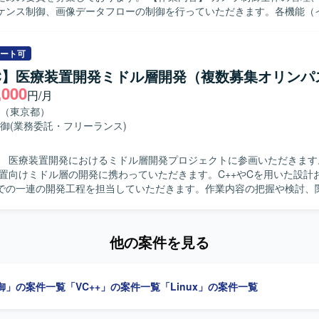
ケンス制御、画像データフローの制御を行っていただきます。各機能（
制御、露出制御、認識など）と密に連携し、1フレームの画像データを
理をマイクロ秒単位で実施いたします。完全な新規開発ではなく、既存
て機能追加や修正を行っていただきます。基本設計、詳細設計、プログ
ート可
テストまで一貫してご対応いただきます。 【求める人物像】 能動的に作業を
/C】医療装置開発ミドル層開発（複数募集オリンパ
ができ、長期的に継続して取り組んでいただける方を求めております。
,000
円/月
ュニケーションが円滑に行え、仕様書を正確に理解できる方を歓迎いた
ンの魅力】 カメラ制御におけるコアとなるミドルウェア開発に携わるこ
（東京都）
ーやレンズ制御など複数の機能と連携しながら高精度な画像処理制御を
御
(業務委託・フリーランス)
す。長期的なプロジェクトの中で、組込C++開発スキルやリアルタイム
】 OSはLinux環境となり、組込C++を用いたカメラ制
 医療装置開発におけるミドル層開発プロジェクトに参画いただきます。 【作
ェアの開発を行います。
装置向けミドル層の開発に携わっていただきます。C++やCを用いた設計
での一連の開発工程を担当していただきます。作業内容の把握や検討、
ながら、開発を実施・推進していただきます。UMLを用いた設計やドキ
 【求める人物像】 コミュニケーションスキルが高く、周囲と
ら主体的に作業内容を把握し、検討や調整を行いつつ推進していける方
他の案件を見る
ジェクト指向を理解し、設計意図を踏まえて開発を進められる方が望ま
ンの魅力】 医療装置開発という社会的意義の高いプロジェクトにおいて
から試験まで一貫して携わることができます。C++による開発経験やUM
御」の案件一覧
「VC++」の案件一覧
「Linux」の案件一覧
TestやAstahなどのツール利用経験を活かしながら、長期的にスキルアッ
Cです。UMLドキュメント作成ツールとしてAstahを利用する場合があ