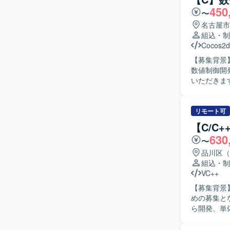
450
〜
名古屋市
組込・制
Cocos2d
【募集背景】 交代枠と
数値制御開
いただきます。
ムメンバー
務に取り組んでいただけ
いう専門性
リモート可
のスキルを着実に高めて
【C/C
開発環境で
630
〜
品川区（
組込・制
VC++
【募集背景
めの募集となります。 【作業内容】 情報家電向
ら開発、単
および修正も行っていただきま
て作業を進