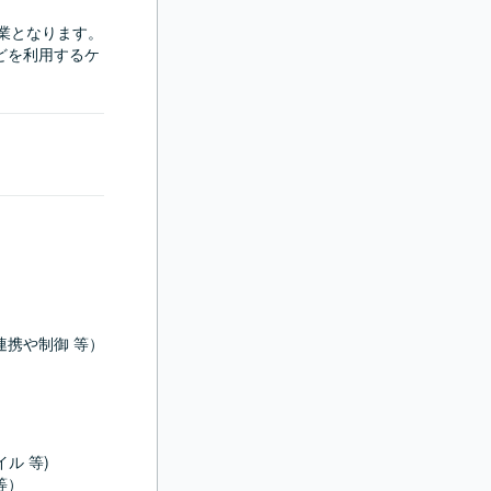
の作業となります。
などを利用するケ
携や制御 等）

 等)

）
