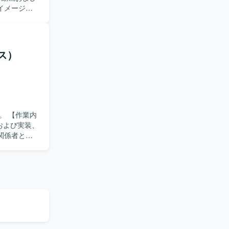
イメージャ
整えていくた
のベースソ
ラミング、
ス）
日本語で技
します。
とができ、
経験するこ
制御に関する
業内
および実装、
関係者との
ュメント作
を求めてい
しいです。
、ミドル層
L設計、
プできる環境で
ります。