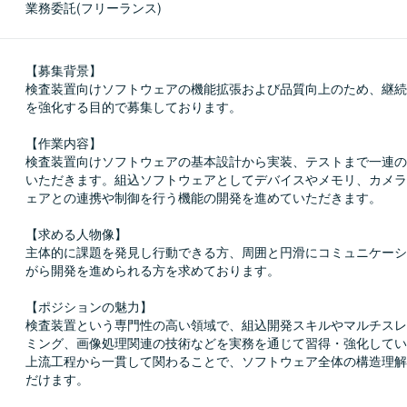
業務委託(フリーランス)
【募集背景】

検査装置向けソフトウェアの機能拡張および品質向上のため、継続
を強化する目的で募集しております。

【作業内容】

検査装置向けソフトウェアの基本設計から実装、テストまで一連の
いただきます。組込ソフトウェアとしてデバイスやメモリ、カメラ
ェアとの連携や制御を行う機能の開発を進めていただきます。

【求める人物像】

主体的に課題を発見し行動できる方、周囲と円滑にコミュニケーシ
がら開発を進められる方を求めております。

【ポジションの魅力】

検査装置という専門性の高い領域で、組込開発スキルやマルチスレ
ミング、画像処理関連の技術などを実務を通じて習得・強化してい
上流工程から一貫して関わることで、ソフトウェア全体の構造理解
だけます。
