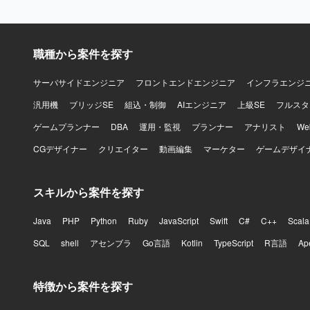
職種から案件を探す
サーバサイドエンジニア
フロントエンドエンジニア
インフラエンジ
汎用機
ブリッジSE
組込・制御
AIエンジニア
上級SE
フルスタ
ゲームプランナー
DBA
運用・監視
プランナー
アナリスト
W
CGデザイナー
クリエイター
動画編集
マーケター
ゲームデザイ
スキルから案件を探す
Java
PHP
Python
Ruby
JavaScript
Swift
C#
C++
Scala
SQL
shell
アセンブラ
Go言語
Kotlin
TypeScript
R言語
Ap
特徴から案件を探す