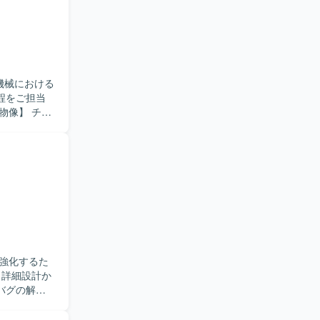
程をご担当
発や改修業
組込分野で
強化するた
バグの解析
品質向上に