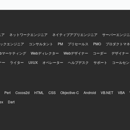
ニア
ネットワークエンジニア
ネイティブアプリエンジニア
サーバーエンジニ
ックエンジニア
コンサルタント
PM
プリセールス
PMO
プロダクトマネ
ebマーケティング
Webディレクター
Webデザイナー
コーダー
デザイナー
ナー
ライター
UI/UX
オペレーター
ヘルプデスク
サポート
コールセン
Perl
Cocos2d
HTML
CSS
Objective-C
Android
VB.NET
VBA
ex
Dart