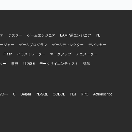
ア
テスター
ゲームエンジニア
LAMP系エンジニア
PL
ージャー
ゲームプログラマ
ゲームディレクター
デバッカー
Flash
イラストレーター
マークアップ
アニメーター
ター
事務
社内SE
データサイエンティスト
講師
VC++
C
Delphi
PL/SQL
COBOL
PL/I
RPG
Actionscript