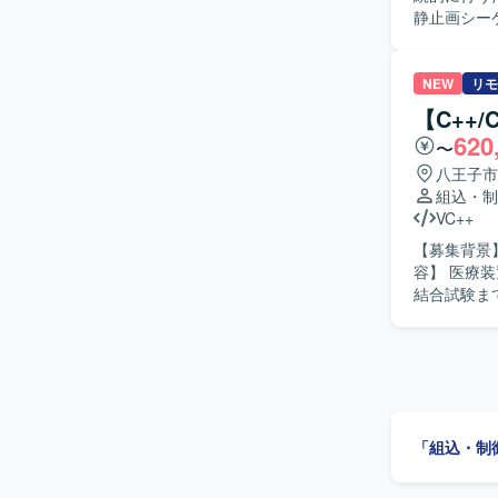
静止画シー
ー、レンズ
めの信号整
フトに対し
NEW
リモ
結合テスト、総合
【C++
進めること
620
〜
術的なコミ
【ポジショ
八王子市
イメージャ
組込・制
とができま
VC++
知見を深めていただけます。 【開発環境
【募集背景】
御ミドルウ
容】 医療
結合試験ま
調整を行い
成にも取り組んでいただきます。
連携しなが
ます。オブ
【ポジショ
開発の上流
「組込・制
Google
す。 【開発環境】 開発環境はWindows、実機環境はμITRONとなります。主な使用言語は
C++および