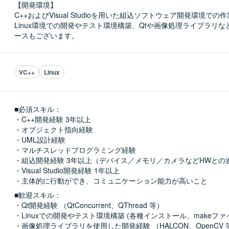
【開発環境】

C++およびVisual Studioを用いた組込ソフトウェア開発環境で
Linux環境での開発やテスト環境構築、Qtや画像処理ライブラリ
ースもございます。
VC++
Linux
■必須スキル：
・C++開発経験 3年以上

・オブジェクト指向経験

・UML設計経験

・マルチスレッドプログラミング経験

・組込開発経験 3年以上（デバイス／メモリ／カメラなどHWとの連
・Visual Studio開発経験 1年以上

・主体的に行動ができ、コミュニケーション能力が高いこと
■歓迎スキル：
・Qt開発経験 （QtConcurrent、QThread 等）

・Linuxでの開発やテスト環境構築 (各種インストール、makeファイル
・画像処理ライブラリを使用した開発経験 （HALCON、OpenCV 等