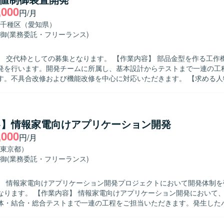
,000
円/月
千種区（愛知県）
御
(業務委託・フリーランス)
しての募集となります。 【作業内容】 部品金型を作る工作機械における
発を行います。開発チームに所属し、基本設計からテストまで一連の工
不具合改修および機能改修を中心に対応いただきます。 【求める人物像】 チー
と適切にコミュニケーションを取りながら主体的に行動し、粘り強く開
る方を求めています。 【ポジションの魅力】 工作機械向け数値制御と
の高い領域で、設計からテストまで一貫して携わることができるため、
いくことができます。 【開発環境】 C言語を用いた数値制御装置向け
++】情報家電向けアプリケーション開発
の作業となります。
,000
円/月
東京都）
御
(業務委託・フリーランス)
】 情報家電向けアプリケーション開発プロジェクトにおいて開発体制を
けアプリケーション開発において、詳細設計か
体・結合・総合テストまで一連の工程をご担当いただきます。発生した
す。 【求める人物像】 コミュニケーションを取りながら協調し
められる方を求めております。自ら課題を見つけ主体的に行動しながら