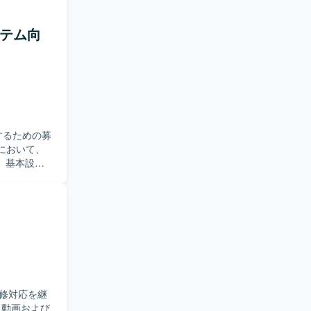
+を用いた開
ステム向
。 【開
するための募
。基本設計
い技術要素
。 【ポ
ことができ、
で幅広い工程
などの機能を
修対応を継