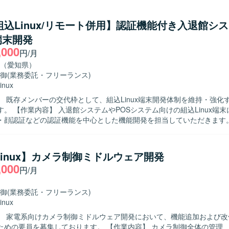
望ましいです。 【ポジションの魅力】 情報家電向けのプロダクト開
ことで、ユーザーに近い領域での開発経験を積むことができます。C/C+
/組込Linux/リモート併用】認証機能付き入退館シ
え、リアルタイム通信やAudio処理などの知識を身に付ける機会があります
端末開発
C++、Visual Studio、GitHub（Git）などを用いた開発環境となります。
,000
円/月
（愛知県）
御
(業務委託・フリーランス)
inux
】 既存メンバーの交代枠として、組込Linux端末開発体制を維持・強化
Linux端末において、
・顔認証などの認証機能を中心とした機能開発を担当していただきます
まで一連の工程を実施していただきます。 【求める人物像】 組込開発におけ
からテストまでを主体的に担える方を求めています。認証機能など新し
に取り組み、周囲と協調しながら開発を進めていただける方が望ましいです
/Linux】カメラ制御ミドルウェア開発
魅力】 入退館やPOSなど実利用シーンに近い組込端末の開発に携わる
,000
円/月
組込Linuxに関する知見を深めることができます。基本設計から評価ま
、上流から下流まで一貫した経験を積むことができます。 【開発環境】 組込
環境上でC++を用いた開発を行います。認証機能としてカード認証・顔認証
御
(業務委託・フリーランス)
していただきます。
inux
】 家電系向けカメラ制御ミドルウェア開発において、機能追加および改
募集しております。 【作業内容】 カメラ制御全体の管理、動画および