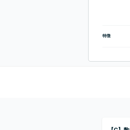
特徴
【C】