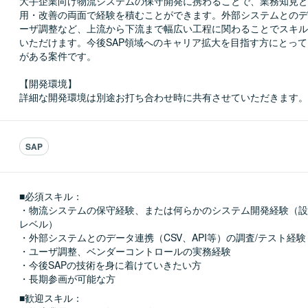
大手企業向け物流システムの保守開発に携わることで、業務知見と
用・改善の両面で経験を積むことができます。外部システムとのデ
ーザ調整など、上流から下流まで幅広い工程に関わることでスキル
いただけます。今後SAP領域へのキャリア拡大を目指す方にとっ
がある案件です。

【開発環境】

詳細な開発環境は別途お打ち合わせ時に共有させていただきます。
SAP
■必須スキル：
・物流システムの保守経験、または何らかのシステム開発経験（設
レベル）

・外部システムとのデータ連携（CSV、API等）の調査/テスト経験

・ユーザ調整、ベンダーコントロールの実務経験

・今後SAPの技術を身に着けていきたい方

・長期参画が可能な方
■歓迎スキル：