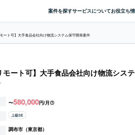
案件を探す
サービスについて
お役立ち情
/リモート可】大手食品会社向け物流システム保守開発案件
/リモート可】大手食品会社向け物流シス
件
580,000
〜
円/月
上級SE
調布市（東京都）