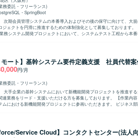
花区（大阪府）
(業務委託・フリーランス)
ostgreSQL
・
SpringBoot
】 次期会員管理システムの本番導入およびその後の保守に向けて、大規
ジェクトを円滑に推進するための体制強化として募集しております。 【作業内
模業務システム開発プロジェクトにおいて、システムテスト工程から本番
で一連の工程をご担当いただきます。 具体的には、テストで発生した不
因調査・デバッグ、改善提案を行っていただきます。また、システム本
て、仕様調査や改修方針の検討、改修作業に関連する調査・検証などを
にキャッチアップし、自ら
リモート】基幹システム要件定義支援 社員代替案
点を整理したうえで関係者と円滑にコミュニケーションを取りながら業
80,000
円/月
めております。大規模プロジェクトの中で周囲と協力しつつも、自律的
望ましいです。 【ポジションの魅力】 大規模な会員管理システムの
保守に携わることで、業務システム開発の上流工程からテスト、保守ま
(業務委託・フリーランス)
ことができます。また、性能を意識したSQL作成や不具合調査・改善提
】 大手企業の基幹システムにおいて新機能開発プロジェクトを推進する
ーション品質の向上に寄与しながらスキルアップが図れる環境です。 【開発環
業務をリード・支援いただける方を募集しております。 【作業内容】 大手企業
aおよびJavaScriptを用いた業務システム開発環境となっております。デ
テムにおける新機能開発プロジェクトに参画いただきます。 ビジネス部
（PostgreSQL）が利用されており、アプリケーションフレームワークと
システムとの仕様調整を行いながら、要件定義工程を中心にプロジェク
ootが採用されています。
だきます。 各種設計書レビューに向けた検討や、要件定義書・設計書な
・レビューもご担当いただきます。 また、会議のファシリテーションや
を主体的に進めていただきます。 【求める人物像】 システム開発の上流工
sforce/Service Cloud】コンタクトセンター(法人
持ち、開発経験を背景に要件定義・設計・開発寄りの実務に継続して関