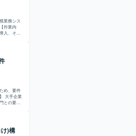
模業務シス
導入、その
具合や問い
稼働後の保
行っていた
件
務を推進で
に調査・検
での幅広い
案を通じ
ため、要件
ータベースに
門との要件
して
ト推進を支
どのドキュ
論点整理、
向け)構
わってこら