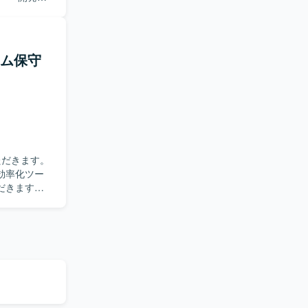
Tにおける
構築・開発を
者向けのま
や情報共有
テム保守
・社員側の
す。 ・ユ
コミュニケ
の工程に関
橋渡し役と
務知識や
効率化ツー
計支援となりま
だきます。
求めていま