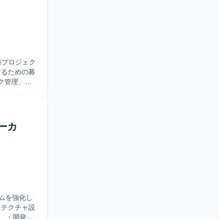
分かりやす
当者など多
発側へ適切
の双方に近
、システム
構築プロジェク
く場合は、
するための募
ロジェクト
ビューおよ
技術スタッ
、業務および
っていただ
の管理・フォロ
rce機能の
メーカ
スト仕様書作成
。能動的に
り組める方
案や業務理
ceなどの最新機
ムを強化し
れのポジショ
的な視点で
 ・開発ベ