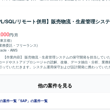
果物（仕様書、テスト結果）のレビューを実施していただきます。 ・UA
、CTIや外部システムとのAPI・SSO・バッチ連携などを含む環境での
ポートおよび課題整理、問い合わせ対応を行っていただきます。 ・関係
説明資料の作成を行っていただきます。 ・プロジェクト関係者との調整
ーションを取りながら推進していただきます。 【求める人物像】 ・コミュニ
/PL/SQL/リモート併用】販売物流・生産管理シス
力が高く、明るく前向きに取り組んでいただける方を求めております。 
して、主体的かつスコープにとらわれず柔軟に動ける方を想定しておりま
,000
ンダー双方の意図や要望をくみ取り、わかりやすく翻訳・整理しながら
円/月
きる方を歓迎いたします。 【ポジションの魅力】 ・大手薬品メーカーに
東京都）
P更改プロジェクトに参画し、販売領域の知見を深めながら上流から一連
(業務委託・フリーランス)
だけます。 ・ユーザーサイドに近い立場で、業務部門と開発ベンダーの
acle
・
AWS
ジェクト推進に大きく貢献できるポジションです。 ・製薬業界特有の業
ただきます。
HANAの経験を活かしつつ、更なるスキルアップが図れる環境です。 【開発環境】 ・
コードやストアドプロシージャの読解、改修、データ抽出・分析、業務
4HANA（販売領域／SDモジュール）を中心とした環境での開発・運用設
行っていただきます。システム運用保守および設計開発に携わっていた
物像】 能動的に業務を推進し、関係部署や現場と円滑に連携できる方を
できます。 【開発環境】 Excel VBA、Oracle（PL/SQL）を使用します。
他の案件を見る
」の案件一覧
「SAP」の案件一覧