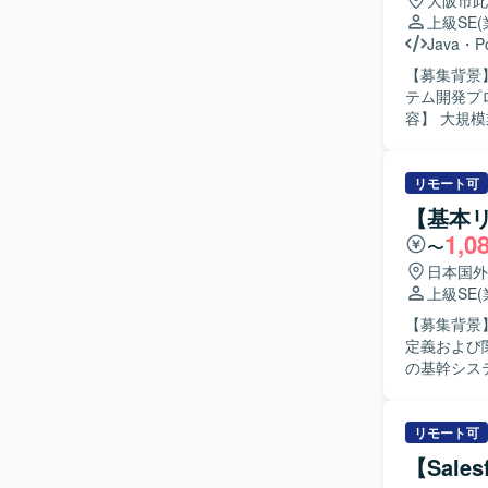
大阪市此
上級SE
Java
・
P
【募集背景
テム開発プロ
容】 大規
後の保守ま
合わせの原
守作業とし
リモート可
だく想定です。 【求める人物像】 システム仕様や業務内容を主体的
【基本
課題や不明
1,0
〜
きる方を求
証・改善提案が行える方が
日本国外
開発および
上級SE
経験を積む
【募集背景
て、アプリケ
定義および関連
境】 Jav
の基幹シス
はPGSQL
整理や関係
SpringB
援していた
メント作成
リモート可
関係者間の合意形成
【Sale
程に強みを