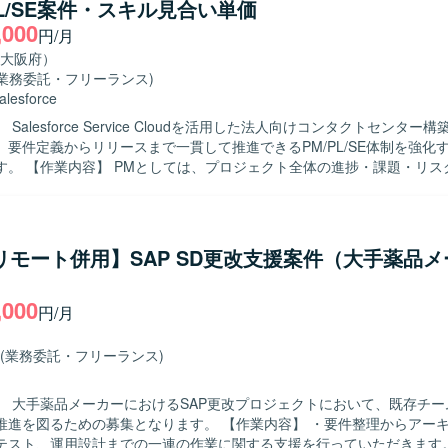
PL/SE案件・スキル見合い単価
めております。 論理的思考力をもとに課題や論点を構造化し、関係者へ
,000
る方を歓迎いたします。 ビジネス部門やベンダー、社内外のシステム担
円/月
クホルダーと円滑にコミュニケーションを取りながら、要望を整理し開
大阪府）
います。 【ポジションの魅力】 大手企業の基幹システムにおける
(業務委託・フリーランス)
プロジェクトに上流工程から関わることができ、ビジネス部門と開発側
alesforce
値提供できるポジションです。 要件定義や設計、各種レビューを通じて
Salesforce Service Cloudを活用した法人向けコンタクトセンター
理解や業務知見を深めることができます。 リーダー枠として参画いただ
、要件定義からリリースまで一貫して推進できるPM/PL/SE体制を強化
仕様調整をリードしながら、開発メンバーとの技術的な対話を通じてプ
捗・課題・リスク管理、ス
できます。 【開発環境】 基幹システムの新機能開発プロジェクト
調整、顧客折衝、各種会議のファシリテート、メンバー管理、成果物レ
件定義および設計工程を中心とした環境での業務となります。具体的な
期・スコープ管理をご担当いただきます。 PLとしては、業務要件整理
クト環境は、既存の基幹システムと連携した形での検討・レビューを行
計、Salesforce機能設計・仕様調整、設計レビュー、開発メンバー
画や移行・リリース支援をご担当いただきます。 SEとしては、Salesfo
/リモート併用】SAP SD更改支援案件（大手薬品
外部連携のSalesforce側対応、設計書などのドキュメント作成、テ
実施、不具合対応、移行・リリース支援をご担当いただきます。 【求める人物
,000
工程を自走でき、設計から実装まで一貫して対応できる方を求めています
円/月
ミュニケーションを取りながら、関係者と連携し主体的に課題解決に取
ただきたいと考えております。長期的な参画を前提に、継続的な改善提
(業務委託・フリーランス)
でいただける方を歓迎いたします。 【ポジションの魅力】 法人向けコンタ
において、Salesforce Service CloudやData Cloud / Agentfor
】 大手薬品メーカーにおけるSAP更改プロジェクトにおいて、既存チー
た構築プロジェクトに上流から参画できる環境です。PM/PL/SEそれぞ
めの募集となります。 【作業内容】 ・要件整理からアーキテクチャ設
模案件の推進経験や外部連携を含む統合案件の知見を深めながら、長期
テスト、運用設計までの一連の作業に関する支援を行っていただきます。
けます。 【開発環境】 Salesforce Service Cloudを中心とし