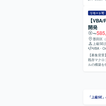
ンダーの成
た構成にて
ユーザーサ
行います。
とめ資料や
リモート可
など、コミュニケ
【VBA
ケーション
開発
立ち位置と
585
ーザーとベ
〜
ーションサポートがで
墨田区（
おけるSA
上級SE
わっていた
VBA
・
Or
して、プロ
【募集背景】 【作業内容】 販売物流・生産管理システムの保守開発を担当してい
SAP S/4
既存マクロ
SAP S/
ルの構築を
す。
【求める人
す。 【ポジションの魅力】 販売物流・生産管理領域のシステム保守開発に幅広く携わることが
「上級SE