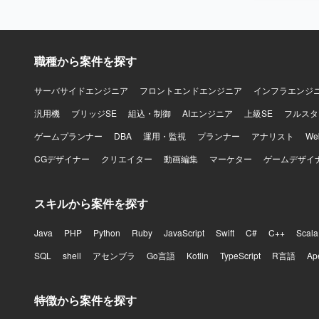
職種から案件を探す
サーバサイドエンジニア
フロントエンドエンジニア
インフラエンジ
汎用機
ブリッジSE
組込・制御
AIエンジニア
上級SE
フルスタ
ゲームプランナー
DBA
運用・監視
プランナー
アナリスト
W
CGデザイナー
クリエイター
動画編集
マーケター
ゲームデザイ
スキルから案件を探す
Java
PHP
Python
Ruby
JavaScript
Swift
C#
C++
Scala
SQL
shell
アセンブラ
Go言語
Kotlin
TypeScript
R言語
Ap
特徴から案件を探す