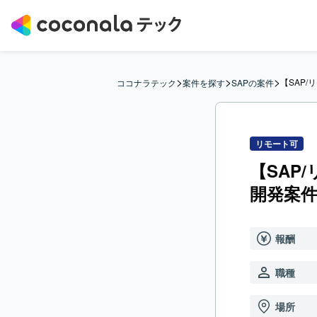
>
>
>
【SAP
ココナラテック
案件を探す
SAPの案件
リモート可
【SAP
開発案
報酬
職種
場所