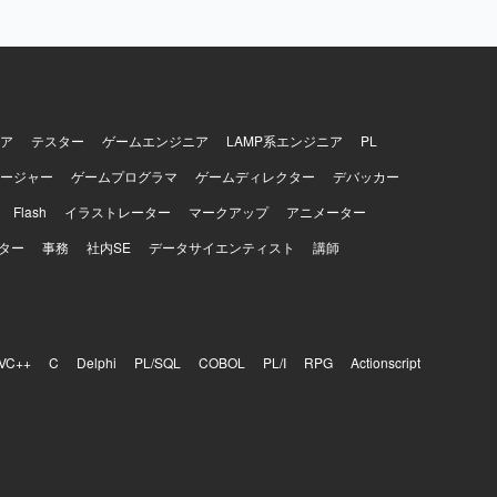
ア
テスター
ゲームエンジニア
LAMP系エンジニア
PL
ージャー
ゲームプログラマ
ゲームディレクター
デバッカー
Flash
イラストレーター
マークアップ
アニメーター
ター
事務
社内SE
データサイエンティスト
講師
VC++
C
Delphi
PL/SQL
COBOL
PL/I
RPG
Actionscript