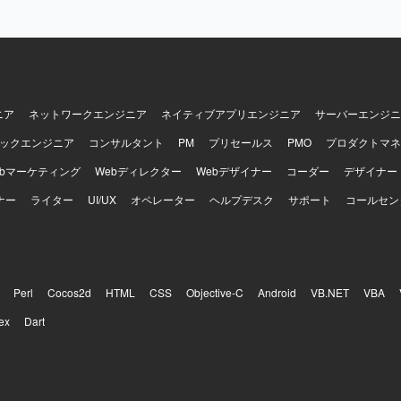
ニア
ネットワークエンジニア
ネイティブアプリエンジニア
サーバーエンジニ
ックエンジニア
コンサルタント
PM
プリセールス
PMO
プロダクトマネ
ebマーケティング
Webディレクター
Webデザイナー
コーダー
デザイナー
ナー
ライター
UI/UX
オペレーター
ヘルプデスク
サポート
コールセン
Perl
Cocos2d
HTML
CSS
Objective-C
Android
VB.NET
VBA
ex
Dart