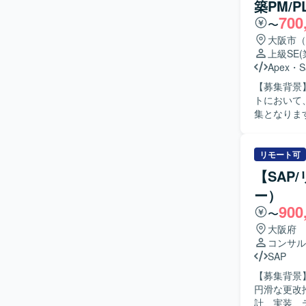
築PM/
れた方を求
700
く説明でき
〜
様なステー
大阪市（
に落とし込める方を想定して
上級SE
新機能開発
Apex
・
S
い立場で価
【募集背景】 
全体の構造
トにおいて
要件定義や
集となります。 【作業内容】 PMとしては、プロジェクト全体の進
を推進する経験を積むことが
ケジュール
における要
び品質・納
クやプロダ
運用フロー設
リモート可
きます。
ー、テスト計
【SAP
設定・開発、
ー）
およびテスト
900
像】 上流
〜
日本語でコ
大阪府
にご活躍い
コンサル
解の深化に取り組ん
SAP
クトセンター領域
【募集背景
能を活用し
円滑な更改推進を図るた
ンで、大規
計、実装、
キャリア形成に取り組んでいただ