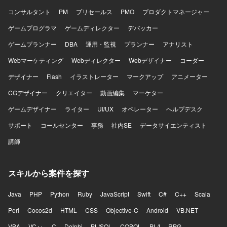
コンサルタント
PM
プリセールス
PMO
プロダクトマネージャー
ゲームプログラマ
ゲームディレクター
デバッカー
ゲームプランナー
DBA
運用・監視
プランナー
アナリスト
Webマーケティング
Webディレクター
Webデザイナー
コーダー
デザイナー
Flash
イラストレーター
マークアップ
アニメーター
CGデザイナー
クリエイター
動画編集
マーケター
ゲームデザイナー
ライター
UI/UX
オペレーター
ヘルプデスク
サポート
コールセンター
事務
社内SE
データサイエンティスト
講師
スキルから案件を探す
Java
PHP
Python
Ruby
JavaScript
Swift
C#
C++
Scala
Perl
Cocos2d
HTML
CSS
Objective-C
Android
VB.NET
VBA
VC++
C
Delphi
PL/SQL
COBOL
PL/I
RPG