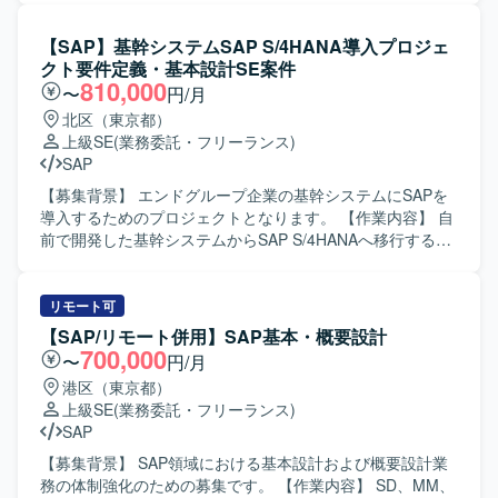
数拠点を巻き込んだプロジェクトの推進経験を積むこと
っていただきます。要件定義フェーズでは、固定資産や投
で、今後のSAP案件におけるリードポジションとしてのキ
資案件の原価償却シミュレーションや燃油価格の変動に応
【SAP】基幹システムSAP S/4HANA導入プロジェ
ャリア形成にもつながります。 【開発環境】 SAP
じたシミュレーションなど、顧客の各種シミュレーション
クト要件定義・基本設計SE案件
S/4HANAを中心としたERP環境でのデータ移行および移行
要望を整理し要件化していただきます。その後の基本設
810,000
〜
円/月
設計業務となります。
計、開発、テスト、稼働まで一連の工程に関与し、SACを
北区（東京都）
活用した予算策定から分析までの仕組みづくりを支援して
上級SE
(業務委託・フリーランス)
いただきます。 【求める人物像】 顧客の業務内容を丁寧に
SAP
理解しながら要件を整理できる方を求めています。関係者
との円滑なコミュニケーションを行い、要件定義フェーズ
【募集背景】 エンドグループ企業の基幹システムにSAPを
をリードできる主体性と責任感のある方が望ましいです。
導入するためのプロジェクトとなります。 【作業内容】 自
【ポジションの魅力】 S/4HANA新規導入という大規模プロ
前で開発した基幹システムからSAP S/4HANAへ移行するに
ジェクトの中で、SACを活用したPlanningおよび分析基盤
あたり、要件定義および基本設計をご担当いただきます。
の立ち上げに上流工程から携わることができます。顧客の
【求める人物像】 SAP業務に精通し、関係者とコミュニケ
業務改善に直結するシミュレーション要件を形にしていく
ーションを取りながら主体的に要件整理と設計を進めてい
リモート可
経験を積むことができ、SAPおよびSAC領域での専門性を
ただける方を求めております。 【ポジションの魅力】 基幹
【SAP/リモート併用】SAP基本・概要設計
高めていただけます。 【開発環境】 S/4HANAおよびSACを
システム全体のSAP導入プロジェクトに上流工程から参画
700,000
〜
円/月
中心としたSAP製品群を利用した環境です。
でき、販売管理や購買管理／在庫管理領域での業務知見と
港区（東京都）
SAPスキルを高めていただけます。 【開発環境】 SAP
上級SE
(業務委託・フリーランス)
S/4HANAを中心とした基幹システム環境となります。
SAP
【募集背景】 SAP領域における基本設計および概要設計業
務の体制強化のための募集です。 【作業内容】 SD、MM、