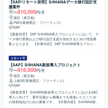
機能に関する要件整理や外部設計、エラー発生時の原因分
【SAP/リモート併用】S/4HANAデータ移行設計支
析と修正方針の検討、ABAPアドオンのデバッグ結果を踏ま
援案件
えた不具合判定などを行っていただきます。また、管理会
810,000
〜
円/月
計および生産管理に関する業務フロー理解をもとに、関連
港区（東京都）
トランザクションの確認や業務部門との認識合わせなども
PMO
(業務委託・フリーランス)
行っていただきます。 【求める人物像】 自身のタスクに責
SAP
任感を持ち、主体的に業務を遂行できる方を求めていま
す。関係者とのコミュニケーションを円滑に行いながら、
【募集背景】 SAP S/4HANA導入プロジェクトにおいて、デ
課題に対して前向きに取り組んでいただける方を歓迎いた
ータ移行業務および移行設計支援を強化するための増員募
します。 【ポジションの魅力】 大手電機メーカー向けの大
集となります。 【作業内容】 SAP S/4HANA導入プロジェ
規模SAP導入案件に参画いただくことで、S/4HANA環境に
クトにおけるデータ移行担当として、要件定義から基本設
おけるCOおよびPP領域の知見を深めることができます。標
計、開発、テスト、稼働までの一連の工程を担当していた
準機能とアドオン機能の両面から要件整理や設計・検証に
だきます。具体的には、データ移行の計画に基づく進捗管
リモート可
携わることで、上流工程から一連のプロセスを経験できる
理、各拠点との調整、課題管理などのマネジメント業務を
【SAP】S/4HANA新規導入プロジェクト
点が魅力です。 【開発環境】 SAP S/4HANA環境上でのCO
中心に、移行設計に関するレビューや関連ドキュメントの
918,000
〜
円/月
およびPPモジュール、ABAPによるアドオン開発・デバッグ
整備も実施していただきます。 【求める人物像】 多くの関
港区（東京都）
を行う構成となっています。
係者と連携しながら業務を進められるコミュニケーション
上級SE
(業務委託・フリーランス)
力をお持ちの方を求めています。状況に応じて自律的に課
SAP
題を抽出し、関係者と協議しながら解決に導ける主体性と
推進力をお持ちの方にマッチするポジションです。 【ポジ
【募集背景】 S/4HANA新規導入プロジェクトにおけるSAC
ションの魅力】 大規模なSAP S/4HANA導入プロジェクトに
導入に向けて、要件定義から稼働までを推進いただくため
上流工程から関わることができ、データ移行および移行設
の体制強化のための募集です。 【作業内容】 S/4HANA新規
計に関するマネジメントスキルを幅広く経験できます。複
導入プロジェクトにおいて、SACモジュールの導入に携わ