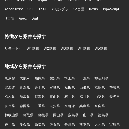
Actionscript
SQL
shell
アセンブラ
Go言語
Kotlin
TypeScript
R言語
Apex
Dart
特徴から案件を探す
リモート可
週1勤務
週2勤務
週3勤務
週4勤務
週5勤務
地域から案件を探す
東京都
大阪府
福岡県
愛知県
埼玉県
千葉県
神奈川県
北海道
青森県
岩手県
宮城県
秋田県
山形県
福島県
茨城県
栃木県
群馬県
新潟県
富山県
石川県
福井県
山梨県
長野県
岐阜県
静岡県
三重県
滋賀県
京都府
兵庫県
奈良県
和歌山県
鳥取県
島根県
岡山県
広島県
山口県
徳島県
香川県
愛媛県
高知県
佐賀県
長崎県
熊本県
大分県
宮崎県