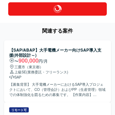
関連する案件
【SAP/ABAP】大手電機メーカー向けSAP導入支
援(外部設計～)
900,000
〜
円/月
三鷹市（東京都）
上級SE
(業務委託・フリーランス)
SAP
【募集背景】 大手電機メーカーにおけるSAP導入プロジェ
クトにおいて、CO（管理会計）およびPP（生産管理）領域
での体制強化を図るための募集です。 【作業内容】
CO（管理会計）およびPP（生産管理）領域における
S/4HANA導入プロジェクトで、外部設計以降の各工程をご
担当いただきます。具体的には、標準機能およびアドオン
リモート可