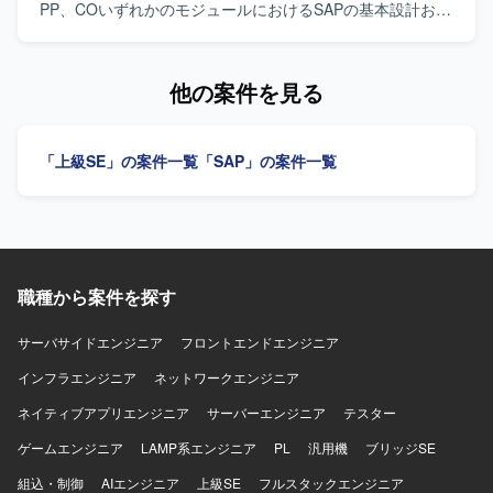
PP、COいずれかのモジュールにおけるSAPの基本設計およ
び概要設計を担当していただきます。関連チームとの調整
や設計内容の整理を行いながら、上流工程を中心にご対応
いただきます。 【求める人物像】 コミュニケーションが円
他の案件を見る
滑で、関係者との調整や情報共有を主体的に行っていただ
ける方を求めています。チームワークを重視し、責任感を
持って上流工程を推進できる方が望ましいです。 【ポジシ
「上級SE」の案件一覧
「SAP」の案件一覧
ョンの魅力】 SAPの主要モジュールであるSD、MM、PP、
COのいずれかにおいて、上流工程に深く関与できる案件で
す。複数モジュールにまたがる知見を活かしつつ、基本設
計・概要設計スキルを一層高めていただけます。 【開発環
境】 SAPを中心とした業務システム環境において、SD、
MM、PP、CO各モジュールの基本設計および概要設計を実
職種から案件を探す
施します。
サーバサイドエンジニア
フロントエンドエンジニア
インフラエンジニア
ネットワークエンジニア
ネイティブアプリエンジニア
サーバーエンジニア
テスター
ゲームエンジニア
LAMP系エンジニア
PL
汎用機
ブリッジSE
組込・制御
AIエンジニア
上級SE
フルスタックエンジニア