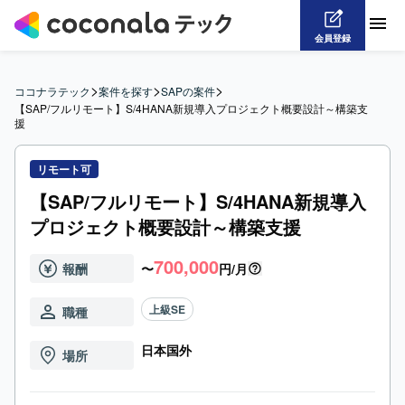
会員登録
>
>
>
ココナラテック
案件を探す
SAPの案件
【SAP/フルリモート】S/4HANA新規導入プロジェクト概要設計～構築支
援
リモート可
【SAP/フルリモート】S/4HANA新規導入
プロジェクト概要設計～構築支援
700,000
報酬
〜
円/月
上級SE
職種
日本国外
場所