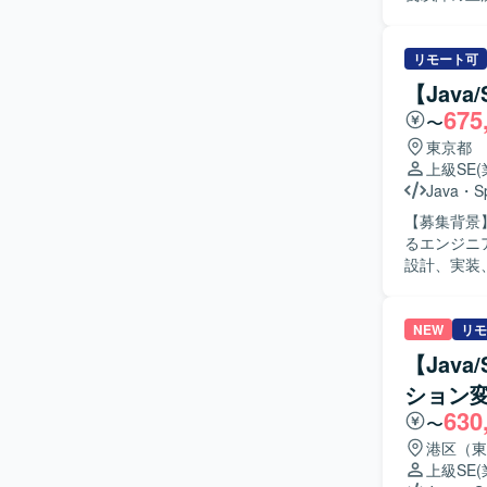
新システム
よびバック
された設計書や成
リモート可
体的に参画
【Java
ューができ
675
〜
こだわって責
力】 大手
東京都
ター化など
上級SE
ドからバッ
Java
・
S
見を深めることができる環境です。 【開
【募集背景
Spring
るエンジニアを募集しております
設計、実装
者との調整やレビュー
関係者と円
【ポジショ
NEW
リモ
スまで一貫して
【Jav
びSprin
ション
630
〜
港区（東
上級SE