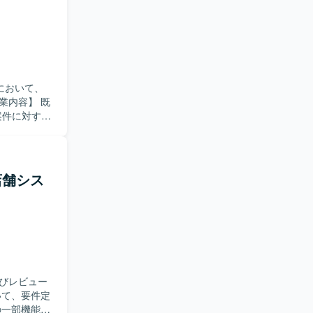
むことがで
発を行いま
において、
案件に対する
ます。
の改修・追加
にも柔軟に
期店舗シス
一貫して関
ます。モダ
管理ポジション
ロントエンド
びレビュー
の一部機能の