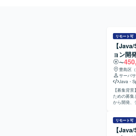
リモート可
【Jav
ョン開
450
〜
豊島区（
サーバサ
Java
・
S
【募集背景
ための募集となります。 【作業内容】 顧客
から開発、
ね5:5の環
める人物像
す。チーム
リモート可
組める方が望ましいです。 【ポジション
【Jav
ることがで