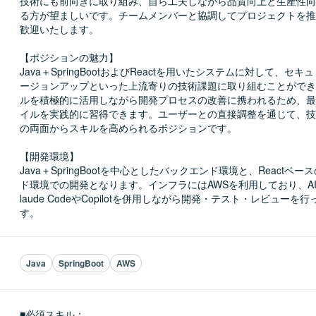
技術にも前向きに取り組み、自ら工夫しながら品質向上と生産性向
る方が望ましいです。チームメンバーと協調してプロジェクトを推
歓迎いたします。

【ポジションの魅力】

Java＋SpringBootおよびReactを用いたシステムに対して、セ
ージョンアップといった上流寄りの技術課題に取り組むことができ
ルを積極的に活用しながら開発プロセスの改善に携われるため、最
イルを実践的に習得できます。ユーザーとの直接調整を通じて、技
の両面からスキルを高められるポジションです。

【開発環境】

Java＋SpringBootを中心としたバックエンド環境と、Reactベ
ド環境での開発となります。インフラにはAWSを利用しており、A
laude CodeやCopilotを併用しながら開発・テスト・レビューを
す。
Java
SpringBoot
AWS
■必須スキル：