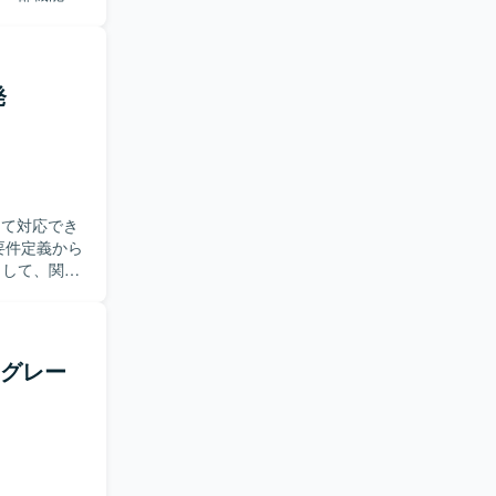
トエンドお
ョアで作成
設計やレビ
発
つ、品質に
ド化やセン
ロントエン
ム設計の知
して対応でき
として、関係
おります。
からリリー
イグレー