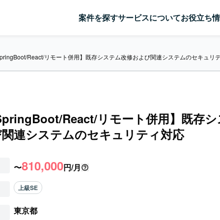
案件を探す
サービスについて
お役立ち情
/SpringBoot/React/リモート併用】既存システム改修および関連システムのセキュリ
/SpringBoot/React/リモート併用】既
び関連システムのセキュリティ対応
810,000
〜
円/月
上級SE
東京都