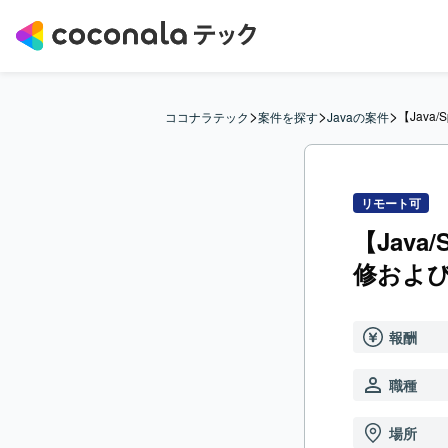
>
>
>
【Java
ココナラテック
案件を探す
Javaの案件
リモート可
【Java
修およ
報酬
職種
場所