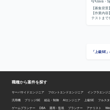
Java
・
S
【募集背景
【作業内容
テストまでを担当します。 【求める人物
れる方を求めています。 【ポジションの魅力
からテストまで一貫して携
用します。
「上級SE
職種から案件を探す
サーバサイドエンジニア
フロントエンドエンジニア
インフラエンジ
汎用機
ブリッジSE
組込・制御
AIエンジニア
上級SE
フルスタ
ゲームプランナー
DBA
運用・監視
プランナー
アナリスト
W