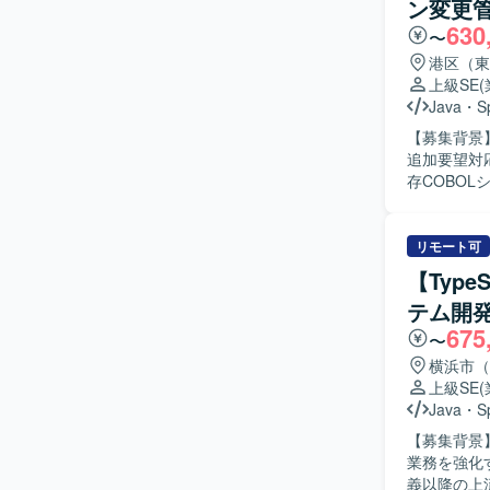
ン変更
設計からテ
630
きます。 【開発環境】 Java、SpringBoot（またはspring）、JavaScript、SQLを用いたWebア
〜
プリケーショ
港区（東
す。
上級SE
Java
・
S
【募集背景
追加要望対応
存COBO
要件定義、
Spring
も行っていただきます。 【求める人物像】 
リモート可
ーションを
【Typ
対応し、品質
テム開
魅力】 大
675
わることが
〜
ンなJava
横浜市（
としてビジネス側との
上級SE
中心とした
Java
・
S
環境が組み
【募集背景
業務を強化するための増員と
義以降の上