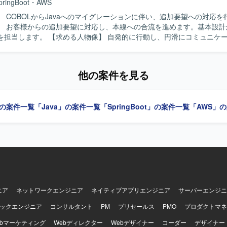
pringBoot
・
AWS
】 COBOLからJavaへのマイグレーションに伴い、追加要望への対応を
】 お客様からの追加要望に対応し、本線への合流を進めます。基本設計
像】 自発的に行動し、円滑にコミュニケーションを取
】 マイグレーションプロジェクトにおいて、設計
わることができます。 【開発環境】 Java、Spring Boot、AWSを使
他の案件を見る
」の案件一覧
「Java」の案件一覧
「SpringBoot」の案件一覧
「AWS」
ニア
ネットワークエンジニア
ネイティブアプリエンジニア
サーバーエンジニ
ックエンジニア
コンサルタント
PM
プリセールス
PMO
プロダクトマネ
ebマーケティング
Webディレクター
Webデザイナー
コーダー
デザイナー