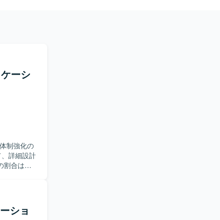
プリケーシ
発体制強化の
の割合は概
。 【求
求めていま
識して取り
レーショ
です。詳細