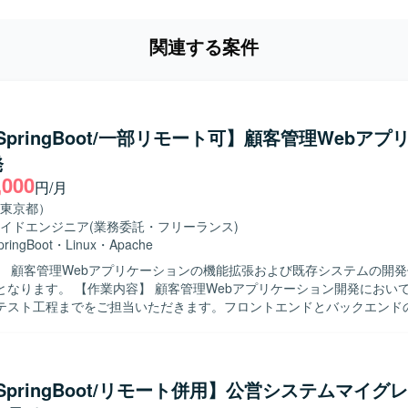
関連する案件
a/SpringBoot/一部リモート可】顧客管理Webア
発
,000
円/月
東京都）
イドエンジニア
(業務委託・フリーランス)
pringBoot
・
Linux
・
Apache
】 顧客管理Webアプリケーションの機能拡張および既存システムの開
管理Webアプリケーション開発において、詳細設計
テスト工程までをご担当いただきます。フロントエンドとバックエンド
境で、主に製造フェーズを中心とした実装およびテストを行っていただきます
】 自ら課題を把握し、主体的に手を動かしながら開発を進められる方を
メンバーと円滑にコミュニケーションを取り、品質と生産性の両立を意
の魅力】 フロントエンドとバックエンドの双方に関わ
a/SpringBoot/リモート併用】公営システムマイグ
き、Webアプリケーション開発のスキルを幅広く習得・強化できる環境