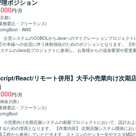
管理ポジション
ストまで一連の工程に携わることで、上流から下流までの実務経験を積
,000
円/月
ン開発環境です。LinuxサーバーおよびApacheを利用した環境での開
京都）
(業務委託・フリーランス)
pringBoot
・
AWS
】 公営システムのCOBOLからJavaへのマイグレーションプロジェクト
や本線への合流に伴う体制強化のためのポジションとなります。 【作業内容】 既
LシステムのJava化プロジェクトに参画し、お客様からの追加要望や変更
基本設計・詳細設計、実装、テストまでの一連の工程をご担当いただき
 Bootを用いたアプリケーション開発や、AWS・Reactを利用した関連機能
自発的に課題や論点を整理し、関係者とコミュニケ
取りながら推進いただける方を求めております。要件の変化や追加要望
eScript/React/リモート併用】大手小売業向け次
とスピードのバランスを意識して取り組める方が望ましいです。 【ポジションの
発
規模なマイグレーションプロジェクトにおいて、上流工程からテストまで
,000
できるため、要件定義力から実装力まで幅広いスキルを磨くことができ
円/月
/Spring Bootに加え、AWSやReactといった技術にも触れながら、変更
神奈川県）
調整経験も積むことができます。 【開発環境】 Java（Spring Boot）を
(業務委託・フリーランス)
アプリケーション開発環境にて、AWS上の基盤およびReactを用いたフ
pringBoot
合わさった構成となっております。
】 小売業向け次期店舗システムの刷新プロジェクトにおいて、設計およ
なります。 【作業内容】 次期店舗システム開発において、要件定
流工程から参画していただきます。ストコンのセンター化やマスタMD