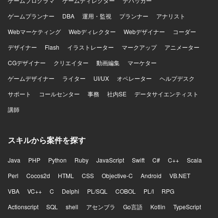
ゲームプログラマ
ゲームディレクター
デバッカー
ゲームプランナー
DBA
運用・監視
プランナー
アナリスト
Webマーケティング
Webディレクター
Webデザイナー
コーダー
デザイナー
Flash
イラストレーター
マークアップ
アニメーター
CGデザイナー
クリエイター
動画編集
マーケター
ゲームデザイナー
ライター
UI/UX
オペレーター
ヘルプデスク
サポート
コールセンター
事務
社内SE
データサイエンティスト
講師
スキルから案件を探す
Java
PHP
Python
Ruby
JavaScript
Swift
C#
C++
Scala
Perl
Cocos2d
HTML
CSS
Objective-C
Android
VB.NET
VBA
VC++
C
Delphi
PL/SQL
COBOL
PL/I
RPG
Actionscript
SQL
shell
アセンブラ
Go言語
Kotlin
TypeScript