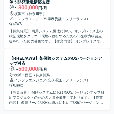
対応が新環境でも適切に適用されているかの確認や、関連
伴う開発環境構築支援
を積むことができます。MaxGaugeやZabbix、vSphere、
する設定・構成の見直し、ドキュメント整備なども行って
800,000
〜
円/月
Veeamといったプロダクトを活用した実践的なスキルを高
いただきます。 【求める人物像】 サーバ設計構築や移行プ
横浜市（神奈川県）
められるとともに、大手企業の基盤更改プロジェクトにお
ロジェクトにおいて主体的に動き、関係者と協調しながら
インフラエンジニア
(業務委託・フリーランス)
ける上流から下流までの一連の工程を経験できる点が魅力
業務を進めていただける方を求めています。技術的な課題
AWS
です。 【開発環境】 MaxGauge OracleDB
に対して自ら調査・検証し、改善提案までつなげていただ
vSphere（ESXi） Zabbix Veeam HYCU VCF Operations for
ける方が望ましいです。 【ポジションの魅力】 大規模なシ
【募集背景】 商用システム更改に伴い、オンプレミス上の
Logs VCF Operations for Network M365 など
ステムのクラウド移行を通じて、Linuxサーバ設計構築スキ
検証環境をクラウド環境へ移行するための開発環境構築支
ルに加え、クラウド環境における設計・運用に関する知見
援を行うための募集です。 【作業内容】 オンプレミスで構
を幅広く身につけることができます。IT統制対応を含めた
築されている既存検証環境の構成および構築手順書を参照
システム基盤全体の品質確保に携わることで、上流から下
し、AWS環境上に同等の開発環境を構築していただきま
流まで一連のプロセスを経験していただけます。 【開発環
す。AWS特有のネットワーク設定については、お客様と内
【RHEL/AWS】某保険システムのOSバージョンア
境】 プライベートクラウド環境およびAWS環境上のLinuxサ
容を確認しながら設計・設定を進めていただきます。 【求
ップ対応
ーバ（RHEL）を中心としたサーバ基盤を対象とした設計・
める人物像】 与えられた手順や要件を踏まえて、自立して
500,000
〜
円/月
構築・移行を行います。
環境構築作業を進められる方を求めています。お客様とコ
横浜市西区（神奈川県）
ミュニケーションを取りながら、不明点を積極的に確認
インフラエンジニア
(業務委託・フリーランス)
し、段階的に環境を仕上げていける方です。 【ポジション
Linux
の魅力】 オンプレミスからクラウドへの移行案件に関わる
ことで、AWS上でのネットワーク設計や環境構築の実務経
【募集背景】 保険システムにおけるOSバージョンアップ対
験を積むことができます。既存手順書をベースにしつつ
応プロジェクトのための人員を募集しております。 【作業
も、クラウド特有の設計検討にも携わることができます。
内容】 仮想サーバのRHEL環境においてOSのバージョンア
【開発環境】 AWS上の各種サービスおよびLinux（RHEL
ップ対応を実施いたします。具体的には、OSバージョンア
系）を用いた開発環境構築となります。
ップに向けた影響調査や非互換調査、詳細設計、実作業、