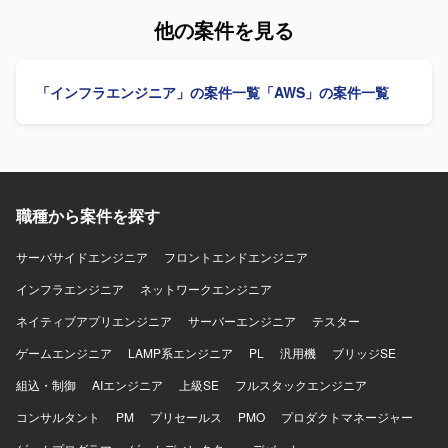
テストまでを担当していただきます。また、AWSで構築し
他の案件を見る
ているシステムに対してもOSバージョンアップを実施し、
関連する基盤構築作業や検証を行っていただきます。 【求
める人物像】 単独で調査、設計、実作業を遂行しながら、
「インフラエンジニア」の案件一覧
「AWS」の案件一覧
上位リーダーと適切に連携できる方を求めております。サ
ーバ作業において想定外の事象が発生した際にも、原因を
推察し、落ち着いて対処できる方が望ましいです。 【ポジ
ションの魅力】 RHELおよびAWS環境におけるOSバージョ
ンアップ対応を通じて、基盤構築スキルや非互換調査スキ
ルを実務で高めていただけます。仮想サーバおよびクラウ
職種から案件を探す
ド環境の両方に携わることで、インフラエンジニアとして
の経験値を幅広く積むことができます。 【開発環境】
RHELを利用した仮想サーバ環境およびAWS上で構築された
サーバサイドエンジニア
フロントエンドエンジニア
システム環境での作業となります。
インフラエンジニア
ネットワークエンジニア
ネイティブアプリエンジニア
サーバーエンジニア
テスター
ゲームエンジニア
LAMP系エンジニア
PL
汎用機
ブリッジSE
組込・制御
AIエンジニア
上級SE
フルスタックエンジニア
コンサルタント
PM
プリセールス
PMO
プロダクトマネージャー