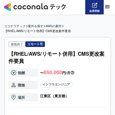
会員登録
>
>
>
ココナラテック
案件を探す
AWSの案件
【RHEL/AWS/リモート併用】CMS更改案件要員
リモート可
募集終了
【RHEL/AWS/リモート併用】CMS更改案
件要員
650,000
報酬
〜
円/月
インフラエンジニア
職種
江東区（東京都）
場所