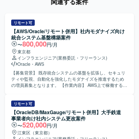
関連する案件
リモート可
【AWS/Oracle/リモート併用】社内モダナイズ向け
統合システム基盤構築案件
800,000
〜
円/月
東京都
インフラエンジニア
(業務委託・フリーランス)
Oracle
・
AWS
【募集背景】 既存統合システムの基盤を拡張し、セキュリ
ティや監視、自動化を強化したモダナイズを推進するため
の増員募集となります。 【作業内容】 AWS上で稼働する統
合システム向けに、DevおよびProd環境を対象としたクラ
ウド基盤の設計および構築を行っていただきます。 既存
Phase1環境をベースに、Phase2としてセキュリティ、監
リモート可
視、認証、配信機能を含む追加基盤を整備していただきま
【OracleDB/MaxGauge/リモート併用】大手鉄道
す。 具体的には、VPCやサブネット、ルート設計、EC2や
事業者向け社内システム更改案件
ALB、AutoScaling、RDS Oracleの構築、CloudFrontや
520,000
〜
円/月
WAF、Cognito、Secrets Manager、CloudWatchなどの各種
江東区（東京都）
マネージドサービスの設計や構築を実施していただきま
インフラエンジニア
(業務委託・フリーランス)