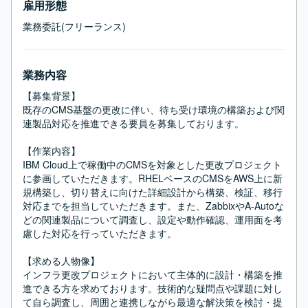
雇用形態
業務委託(フリーランス)
業務内容
【募集背景】

既存のCMS基盤の更改に伴い、待ち受け環境の構築および関
連製品対応を推進できる要員を募集しております。

【作業内容】

IBM Cloud上で稼働中のCMSを対象とした更改プロジェクト
に参画していただきます。RHELベースのCMSをAWS上に新
規構築し、切り替えに向けた詳細設計から構築、検証、移行
対応までを担当していただきます。また、ZabbixやA-Autoな
どの関連製品について調査し、設定や動作確認、運用面を考
慮した対応を行っていただきます。

【求める人物像】

インフラ更改プロジェクトにおいて主体的に設計・構築を推
進できる方を求めております。技術的な疑問点や課題に対し
て自ら調査し、周囲と連携しながら最適な解決策を検討・提