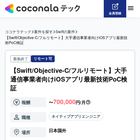
会員登録
>
>
>
ココナラテック
案件を探す
Swiftの案件
【Swift/Objective-C/フルリモート】大手通信事業者向けiOSアプリ最新技
術PoC検証
リモート可
募集終了
【Swift/Objective-C/フルリモート】大手
通信事業者向けiOSアプリ最新技術PoC検
証
700,000
報酬
〜
円/月
ネイティブアプリエンジニア
職種
日本国外
場所