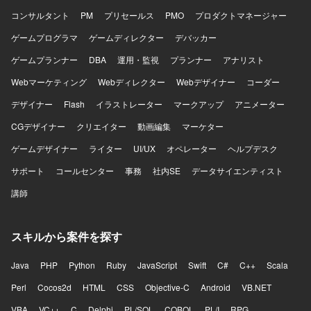
コンサルタント
PM
プリセールス
PMO
プロダクトマネージャー
ゲームプログラマ
ゲームディレクター
デバッカー
ゲームプランナー
DBA
運用・監視
プランナー
アナリスト
Webマーケティング
Webディレクター
Webデザイナー
コーダー
デザイナー
Flash
イラストレーター
マークアップ
アニメーター
CGデザイナー
クリエイター
動画編集
マーケター
ゲームデザイナー
ライター
UI/UX
オペレーター
ヘルプデスク
サポート
コールセンター
事務
社内SE
データサイエンティスト
講師
スキルから案件を探す
Java
PHP
Python
Ruby
JavaScript
Swift
C#
C++
Scala
Perl
Cocos2d
HTML
CSS
Objective-C
Android
VB.NET
VBA
VC++
C
Delphi
PL/SQL
COBOL
PL/I
RPG