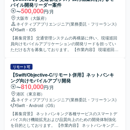
バイル開発リーダー案件
500,000
〜
円/月
大阪市（大阪府）
ネイティブアプリエンジニア
(業務委託・フリーランス)
Swift
・
iOS
【募集背景】 交通管理システムの再構築に伴い、現場巡回
員向けモバイルアプリケーションの開発リードを担ってい
ただける方を募集しております。 【作業内容】 現場巡回員
向けiPhoneアプリ開発支援をご担当いただきます。iOSアプ
リ開発における基本設計やSwiftを用いた開発、設計方針・
開発方針の整理、仕様調整や技術課題の整理、レビュー対
リモート可
応などを実施していただきます。また、開発メンバーへの
【Swift/Objective-C/リモート併用】ネットバンキ
技術的なリードを行い、後続の詳細設計、製造、テスト工
ング向けモバイルアプリ開発
程まで一貫して対応していただきます。アプリでは点検情
810,000
〜
円/月
報登録、交通状況入力、写真登録、現場報告などの機能を
港区（東京都）
想定しております。 【求める人物像】 モバイルアプリ開発
ネイティブアプリエンジニア
(業務委託・フリーランス)
において主体的に設計方針や開発方針を整理し、関係者と
Swift
・
Android（OS）
円滑にコミュニケーションを取りながら仕様調整や技術課
題整理を推進できる方を求めております。開発メンバーを
【募集背景】 ネットバンキング各種サービスのスマートデ
技術面からリードしつつ、品質や生産性の向上に意欲的に
バイス向け機能拡充および品質向上のための開発体制強化
取り組んでいただける方が望ましいです。 【ポジションの
を目的としております。 【作業内容】 ネットバンキング各