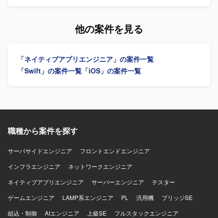
魅力】 交通インフラ領域の重要なシステム再構築プロジェ
種サービスについて、スマートデバイス（iOS/Android）向
クトにおいて、モバイル開発リーダーとして上流工程から
けアプリケーションの開発を行います。詳細設計から実
後続工程まで広く関わっていただけます。業務系モバイル
装、テストまで一連の工程をご担当いただきます。また、
他の案件を見る
アプリや位置情報・写真登録などの機能を通じて、現場業
開発に関連する各種ドキュメントの作成も実施いただきま
務の効率化や安全性向上に貢献できる点が魅力です。今
す。 【求める人物像】 モバイルアプリ開発において主体的
後、AI開発支援ツールを活用した開発手法の検討にも関与
に設計から実装、テストまで対応できる方を求めておりま
「ネイティブアプリエンジニア」の案件一覧
いただける可能性があります。 【開発環境】
す。関係者とコミュニケーションを取りながら、品質とユ
iOS（iPhone）向けアプリケーション開発環境を想定してお
ーザビリティを意識した開発ができる方を歓迎いたしま
「Swift」の案件一覧
「iOS」の案件一覧
り、Swiftを用いた開発を行います。バックエンドではJava
す。 【ポジションの魅力】 金融系ネットバンキングサービ
／Spring Boot、フロントエンドではReact等の技術スタッ
スの開発に関わることで、大規模なユーザーを持つサービ
クと連携する想定です。また、AI開発支援ツールの活用を
スのモバイルアプリ開発経験を積むことができます。
検討している環境です。
iOS/Androidいずれかの専門性を活かしつつ、金融ドメイン
の知見も深めていただけます。 【開発環境】 iOS/Android
向けモバイルアプリ開発環境（Objective-C、Swiftを用いた
職種から案件を探す
開発が想定されます）。
サーバサイドエンジニア
フロントエンドエンジニア
インフラエンジニア
ネットワークエンジニア
ネイティブアプリエンジニア
サーバーエンジニア
テスター
ゲームエンジニア
LAMP系エンジニア
PL
汎用機
ブリッジSE
組込・制御
AIエンジニア
上級SE
フルスタックエンジニア