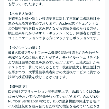
も行っていただきます。

【求める人物像】

不確実な仕様や新しい技術要素に対して主体的に仮説検証を
進められる方を求めております。Apple公式ドキュメントな
どの技術情報を自ら読み解きながら実装を進められる方や、
検証結果をわかりやすくドキュメント化し、関係者と円滑に
コミュニケーションできる方にマッチするポジションです。

【ポジションの魅力】

最新のiOSプラットフォーム機能や認証技術を組み合わせた
先端的なPoCに携わることができ、モバイルセキュリティお
よび認証領域の知見を深めていただけます。上流の設計から
テストまで一貫して関わることで、技術調査力と検証設計力
を磨きつつ、大手通信事業者向けの大規模サービスに資する
技術的検証経験を積むことができます。

【開発環境】

iOS向けアプリケーション開発環境上で、SwiftもしくはObje
ctive-Cを用いてPoC開発を行っていただきます。App Clipや
Number Verification v2など、iOSの最新機能や関連するモバ
イル認証技術を組み合わせた構成で検証を進めていただきま