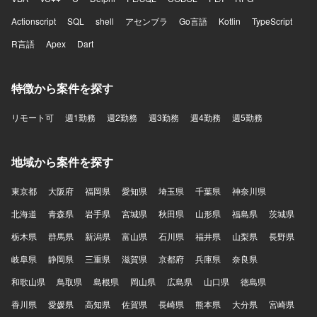
Actionscript
SQL
shell
アセンブラ
Go言語
Kotlin
TypeScript
R言語
Apex
Dart
特徴から案件を探す
リモート可
週1勤務
週2勤務
週3勤務
週4勤務
週5勤務
地域から案件を探す
東京都
大阪府
福岡県
愛知県
埼玉県
千葉県
神奈川県
北海道
青森県
岩手県
宮城県
秋田県
山形県
福島県
茨城県
栃木県
群馬県
新潟県
富山県
石川県
福井県
山梨県
長野県
岐阜県
静岡県
三重県
滋賀県
京都府
兵庫県
奈良県
和歌山県
鳥取県
島根県
岡山県
広島県
山口県
徳島県
香川県
愛媛県
高知県
佐賀県
長崎県
熊本県
大分県
宮崎県