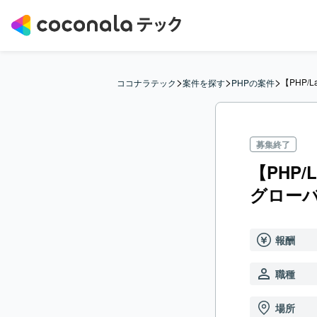
>
>
>
【PHP
ココナラテック
案件を探す
PHPの案件
募集終了
【PHP
グロー
報酬
職種
場所