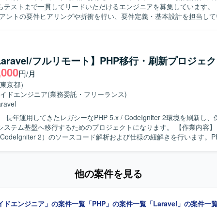
テストまで一貫してリードいただけるエンジニアを募集しています。 【作業内
イアントの要件ヒアリングや折衝を行い、要件定義・基本設計を担当して
よびJavaScriptを用いたWebアプリケーションの開発・テストを行い
連携し、課題解決や調整業務を進めていただきます。自社ローコード開
導入・カスタマイズ・運用支援を行い、プロジェクト進行に伴うリソー
チェックまでをご担当いただきます。 【求める人物像】 主体的にプロジェ
/Laravel/フルリモート】PHP移行・刷新プロジェ
し、顧客との対話を通じて課題を解決できるリーダーシップのある方を
,000
円/月
術力や自社プラットフォームを主体的に習得・発揮し、メンバー育成に
ンバーと切磋琢磨しながら組織と共に成長していきたい方にマッチする
東京都）
イドエンジニア
(業務委託・フリーランス)
まで幅広い工程を経験できます。クライアントワークを通じてビジネス
ravel
ーコード開発プラットフォームの導入・カスタマイズにも関われるため
長年運用してきたレガシーなPHP 5.x / CodeIgniter 2環境を刷新し
法の習得機会も豊富です。メンバー育成やリソース管理にも関与できる
テム基盤へ移行するためのプロジェクトになります。 【作業内容】 現行システ
アとエンジニアとしての技術力を両立して伸ばしていただけます。 【開発環境】
/ CodeIgniter 2）のソースコード解析および仕様の紐解きを行います。PHP
ravel）、JavaScript、自社ローコード開発プラットフォームを用いたWe
またはリプレイスに向けた移行計画の策定をサポートします。次期フレ
を行います。
を行い、選定されたフレームワークを用いた基盤設計および実装を担当
ドのリファクタリングやE2Eテスト自動化の実装にも取り組んでいただ
他の案件を見る
物像】 レガシー環境のコード解析やリファクタリングに前向きに取り組
す。チームメンバーと積極的に対話しながら活動し、知識共有やメンバ
って伴走いただける方を歓迎いたします。技術的な内容を分かりやすく
イドエンジニア」の案件一覧
「PHP」の案件一覧
「Laravel」の案件一
です。 【ポジションの魅力】 レガシーなPHP環境からモダンな
.xおよびフレームワークへの移行に主体的に関わることができるため、移行