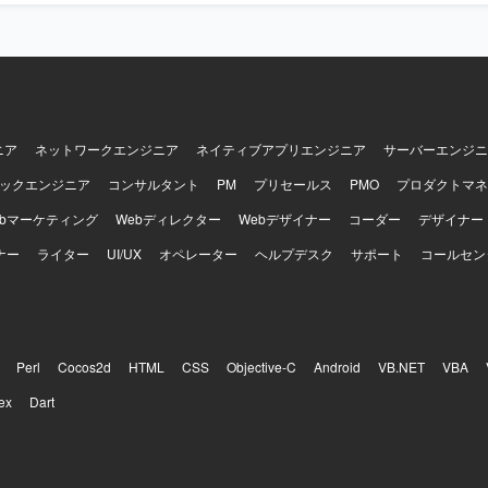
実装、テスト自動化まで幅広い経験を積むことができます。既存システ
守性や信頼性向上に貢献できるポジションです。 【開発環境】 PHP 5.x /
iter 2 から PHP 8.x への移行を前提とした環境での開発になります。次
avelやSymfony等のMVCフレームワークを検討し、E2Eテスト自動化にPla
を利用いたします。
ニア
ネットワークエンジニア
ネイティブアプリエンジニア
サーバーエンジニ
ックエンジニア
コンサルタント
PM
プリセールス
PMO
プロダクトマネ
ebマーケティング
Webディレクター
Webデザイナー
コーダー
デザイナー
ナー
ライター
UI/UX
オペレーター
ヘルプデスク
サポート
コールセン
Perl
Cocos2d
HTML
CSS
Objective-C
Android
VB.NET
VBA
ex
Dart