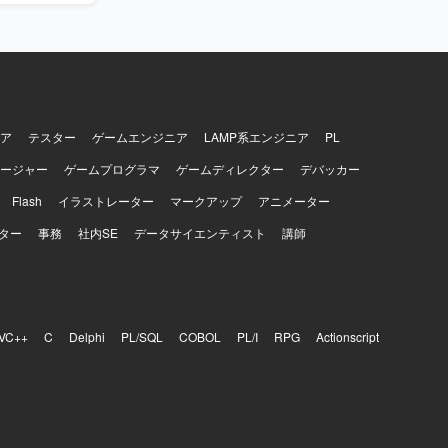
ムの改善と
期フレームワー
ywright
ア
テスター
ゲームエンジニア
LAMP系エンジニア
PL
ージャー
ゲームプログラマ
ゲームディレクター
デバッカー
Flash
イラストレーター
マークアップ
アニメーター
ター
事務
社内SE
データサイエンティスト
講師
VC++
C
Delphi
PL/SQL
COBOL
PL/I
RPG
Actionscript