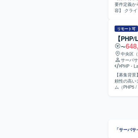
要件定義から
容】 クラ
す。PHPお
の関係者と
フォームの
リモート可
果物レビュー、品質
【PHP
クトを推進
648
〜
す。高い技
方、若手メ
中央区（
です。 【ポジションの魅力】 要件定義からテストまで一気通貫で携わることができるため、上
サーバサ
流から下流
PHP
・
La
ながら、ロ
【募集背景】 
術・開発手
頼性の高いシス
してのキャリ
ム（PHP5 
PHP（La
段階的移行
ション開発
の選定支援
ガシーコー
【求める人
めておりま
も関心を持
「サーバサ
説明・提案できる方が望ましい
PHP 8