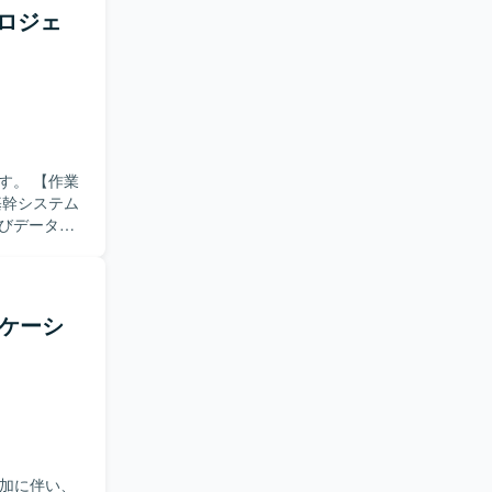
きます。
プロジェ
進していただ
ります。
制の構築ま
ンラインオー
わることが
【作業
、アジャイル
基幹システム
・改善を進
びデータ整
ータ整合性
・複数シス
リケーシ
増加に伴い、