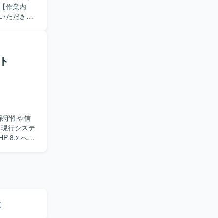
いただきま
ながら、社内外
発プラット
ス管理や成
クト
求めていま
貢献できる
ポジション
理解を深め
、新しい技
、保守性や信
ため、PMと
 8.x への
bアプリケー
ームワーク
します。レ
きます。
める方を求
ーの成長に
言語化し、
覧
計画策定から