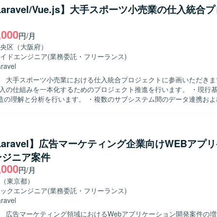
定義、技術選定、中長期的な技術ロードマップの策定を実施していただ
/Laravel/Vue.js】大手スポーツ小売業の仕入統合
いたインフラ設計構築やCI/CDなどの開発基盤の整備と継続的な改善を推
,000
発組織のスケールアップに主体的に取り組んでいただける方を求めてお
円/月
ンの魅力】 自社サービスの成長フェーズにおいて、技術選定から組織体
央区（大阪府）
与し、EMとして裁量を持って開発組織をリードしていただけます。 オ
イドエンジニア
(業務委託・フリーランス)
クラウドERPといった事業インパクトの大きいプロダクトに長期的に関
ravel
 大手スポーツ小売業における仕入統合プロジェクトに参画いただきます。 
WSを利用しております。 GitHubやDockerを用いた開発環境のもと
仕入の仕組みを一本化するためのプロジェクト推進を行います。 ・現行
）開発を行っております。 CI/CDパイプラインについては継続的な整備
造の理解と分析を行います。 ・複数のサブシステム間のデータ連携およ
す。
ます。 ・仕入データの統合作業を実施します。 【求める人物像】 ・基幹シス
サブシステムの構造理解に主体的に取り組める方を求めています。 ・デ
り強く業務を遂行できる方を求めています。 【ポジションの魅力】 ・大規模
入業務全体を俯瞰しながら統合プロジェクトに携わることができます。 
/Laravel】広告マーケティング企業向けWEBアプ
統合の経験を積むことができます。 【開発環境】 ・PHP（Laravel） ・
ンジニア案件
,000
円/月
（東京都）
ックエンジニア
(業務委託・フリーランス)
ravel
】 広告マーケティング領域におけるWebアプリケーション開発案件の