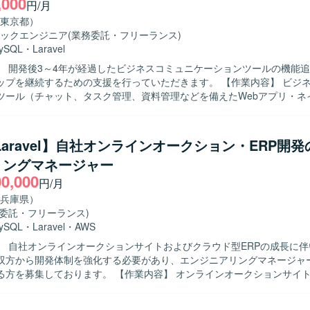
,000
円/月
東京都）
ックエンジニア
(業務委託・フリーランス)
ySQL
・
Laravel
】 開発後3～4年が経過したビジネスコミュニケーションツールの機能
継続するための支援を行っていただきます。 【作業内容】 ビジネスコミュニ
ツール（チャット、タスク管理、資料管理などを備えたWebアプリ・ネ
本設計からテストまで一貫してご担当いただきます。既存機能の改善や
チマークを重視しながら機能よりも速度を落とさないようパフォーマン
っていただきます。また、週1回のミーティングで開発要望の優先度を
/Laravel】自社オンラインオークション・ERP開
進めていただきます。 【求める人物像】 Webアプリ・ネイティブアプ
リングマネージャー
性を理解し、フロントエンドからバックエンド、DBまで一貫した開発
00,000
ただける方を求めています。既存システムのブラッシュアップにおいて
円/月
スを意識した改善提案ができる方です。チーム内のミーティングでの優
兵庫県）
加し、柔軟にコミュニケーションを取って開発を推進できる方が望まし
務委託・フリーランス)
ンの魅力】 チャット、タスク管理、資料管理など多機能なビジネスコミ
ySQL
・
Laravel
・
AWS
の開発に携わることで、Webアプリとネイティブアプリ双方の知見を深
】 自社オンラインオークションサイトおよびクラウド型ERPの成長に
フロントエンドからバックエンド、DBまで一貫して担当することで、
双方から開発体制を強化する必要があり、エンジニアリングマネージャ
ットを磨くことができます。性能改善やベンチマークを重視した開発を
ります。 【作業内容】 オンラインオークションサイトおよびクラ
サービス運用に必要な経験も身につけることができます。 【開発環境】 PHP /
の設計・実装をご担当いただきます。 エンジニアリングマネージャーと
、React、React Native、Docker、MySQLを用いたWebアプリおよび
ント、技術指導、評価体制の構築を行っていただきます。 プロダクトオ
です。