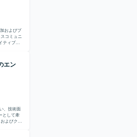
追加およびブ
イティブア
追加開発を
スを意識し
決定し、それ
発のエン
に主体的に取
、速度やパ
先度決定に
いです。
ュニケーシ
めることが
伴い、技術面
フルスタック
ーとして牽
通じて、高
してメンバー
ネイティブアプリ
ーナーと連