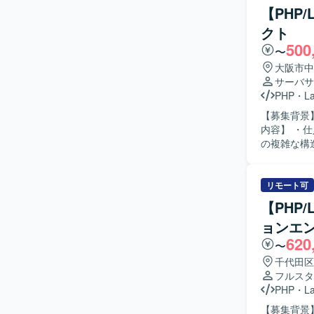
携し、要件
【PHP
AWSを用
クト
きます。 【求める人物像】 大規模開発の知見を組織づくりと技術面の双方に還元しながら、事
500
業成長と開
〜
【ポジショ
大阪市中
で幅広く関
サーバサ
クションや
PHP
・
La
できます。 【開発環境】 言語・フレームワークはPHP（Laravel）、データベースはMySQL、
【募集背景】
インフラはA
内容】 ・
（スクラム
の複雑な構
めておりま
合性の確保を行い
テムや周辺
に留意しながら粘
リモート可
小売業の仕
【PHP
テム間のデータ連携・
ョンエ
Vue.js
620
〜
千代田区
フルスタ
PHP
・
La
【募集背景