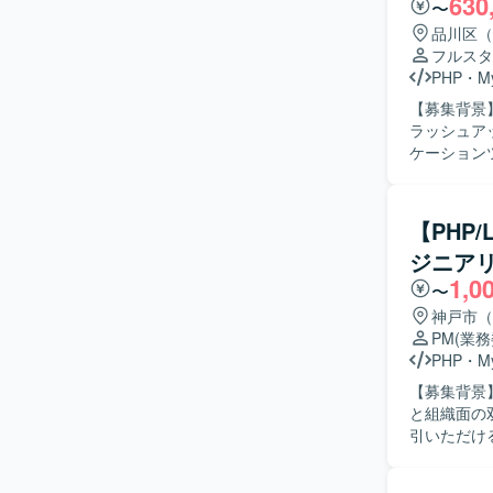
630
〜
品川区（
フルスタ
PHP
・
M
【募集背景
ラッシュアップを
ケーション
プリ）の基
行い、ベン
た開発を行
【PHP
に基づいて実装・改修を
ジニア
リ双方の特
1,0
り組んでい
〜
フォーマン
神戸市（
積極的に参
PM
(業
【ポジショ
PHP
・
M
ョンツール
【募集背景
できます。
と組織面の
なスキルセ
引いただける方を募集してお
トラフィックな
ウドERP
Laravel
のマネジメ
の開発環境