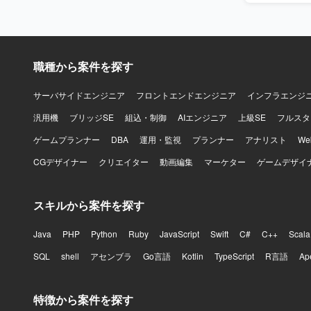
基盤設計、
刷新を通じて、保
CodeIgn
クとしてLar
職種から案件を探す
等のツール
サーバサイドエンジニア
フロントエンドエンジニア
インフラエンジ
汎用機
ブリッジSE
組込・制御
AIエンジニア
上級SE
フルスタ
ゲームプランナー
DBA
運用・監視
プランナー
アナリスト
W
CGデザイナー
クリエイター
動画編集
マーケター
ゲームデザイ
スキルから案件を探す
Java
PHP
Python
Ruby
JavaScript
Swift
C#
C++
Scala
SQL
shell
アセンブラ
Go言語
Kotlin
TypeScript
R言語
Ap
特徴から案件を探す