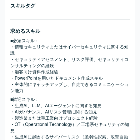
スキルタグ
求めるスキル
■必須スキル：
・情報セキュリティまたはサイバーセキュリティに関する知
識

・セキュリティアセスメント、リスク評価、セキュリティコ
ンサルティングの経験

・顧客向け資料作成経験

・PowerPointを用いたドキュメント作成スキル

・主体的にキャッチアップし、自走できるコミュニケーショ
ン能力
■歓迎スキル：
・生成AI、LLM、AIエージェントに関する知見

・AIガバナンス、AIリスク管理に関する知見

・製造業または重工業向けプロジェクト経験

・OT（Operational Technology）／工場系セキュリティの知
見

・生成AIに起因するサイバーリスク（脆弱性探索、攻撃自動