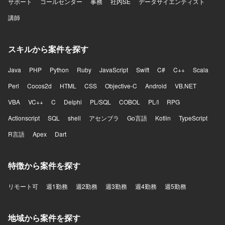
サポート
コールセンター
事務
社内SE
データサイエンティスト
講師
スキルから案件を探す
Java
PHP
Python
Ruby
JavaScript
Swift
C#
C++
Scala
Perl
Cocos2d
HTML
CSS
Objective-C
Android
VB.NET
VBA
VC++
C
Delphi
PL/SQL
COBOL
PL/I
RPG
Actionscript
SQL
shell
アセンブラ
Go言語
Kotlin
TypeScript
R言語
Apex
Dart
特徴から案件を探す
リモート可
週1勤務
週2勤務
週3勤務
週4勤務
週5勤務
地域から案件を探す