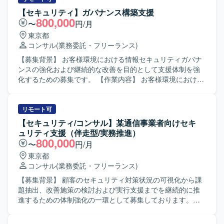
ます。複数部門との調整やサービス導入のフロント対応を
連の工程をリードしていただきます。 複数プロジェクトを
【セキュリティ】ガバナンス構築支援
通じて、ドキュメンテーションスキルやマネジメントスキ
横断的にマネジメントし、ITソリューションの企画やグラ
800,000
〜
円/月
ル、業務改善に関する知見を幅広く習得・発揮できる環境
ンドデザインを策定いただきます。 コンサルタントメンバ
東京都
です。 【開発環境】 ドキュメント作成や説明資料作成にお
ーの採用・育成を行い、チームビルディングやナレッジマ
コンサル
(業務委託・フリーランス)
いて、ExcelおよびPowerPointなどのオフィスツールを利用
ネジメントを推進していただきます。 【求める人物像】 生
いたします。
成AIやLLMなどの最先端技術に強い興味・関心を持ち、自
【募集背景】 お客様環境における情報セキュリティガバナ
社プロダクトとコンサルティングの両面から新たなキャリ
ンスの強化および継続的な改善を目的として支援体制を強
アを築きたいとお考えの方を求めております。 お客様の課
化するための募集です。 【作業内容】 お客様環境における
題を主体的に設定し、解決まで伴走しながら価値提供でき
ガバナンス構築および改善支援を行っていただきます。 具
る方を歓迎いたします。 【ポジションの魅力】 国内最大級
体的には、CSIRTの構築業務としてCSIRT関連規程や手順
クラスの日本語特化LLMを自社開発できる技術基盤を活用
の作成を行います。 また、顧客のISMS認証の維持および新
リモート可
しながら、生成AI活用の新規プラットフォーム事業の立ち
規取得に向けた支援を実施いたします。 さらに、情報セキ
【セキュリティ/コンサル】某通信事業者向けセキ
上げにコアメンバーとして参画いただけます。 複数プロジ
ュリティ部門およびサイバーセキュリティ部門に対して、
ュリティ支援（伴走型/実務推進）
ェクトのリードとコンサルティング組織づくりを通じて、
ルールや基準の作成・改善などの運用改善支援を行ってい
800,000
〜
円/月
戦略策定から実行まで一気通貫で携わることができます。
ただきます。 【求める人物像】 ガバナンス構築に主体的に
東京都
【開発環境】 生成AIおよび日本語特化LLMを中心としたAI
取り組み、顧客とコミュニケーションを取りながら提案や
コンサル
(業務委託・フリーランス)
プラットフォーム環境を活用したプロジェクトとなりま
改善を推進できる方を求めています。 論理的な説明やドキ
す。
ュメント作成が得意で、セキュリティフレームワークを踏
【募集背景】 顧客のセキュリティ対策状況の可視化から課
まえて柔軟に対応いただける方が望ましいです。 【ポジシ
題抽出、改善施策の検討および実行支援までを継続的に推
ョンの魅力】 複数のセキュリティフレームワークを活用し
進するための体制強化の一環として募集しております。
たガバナンス構築に携わることで、上流工程の知見やノウ
【作業内容】 セキュリティ対策状況の現状整理および可視
ハウを蓄積することができます。 CSIRT構築やISMS認証支
化（As-Is分析）を実施し、顧客ヒアリングを通じて課題抽