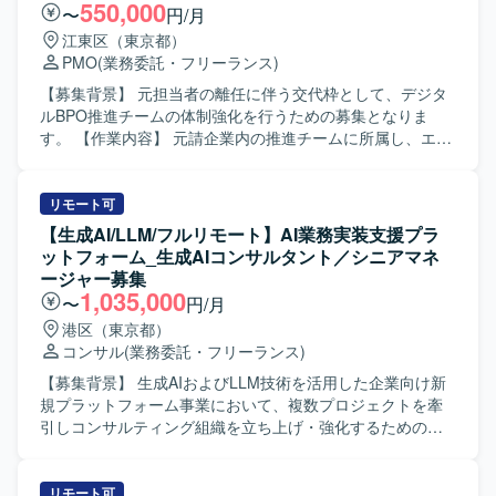
550,000
〜
円/月
江東区（東京都）
PMO
(業務委託・フリーランス)
【募集背景】 元担当者の離任に伴う交代枠として、デジタ
ルBPO推進チームの体制強化を行うための募集となりま
す。 【作業内容】 元請企業内の推進チームに所属し、エン
ド企業における間接部門の最適化プロジェクトを推進して
いただきます。各部門の関係者との会議設定や議事録作
成、導入サービスの説明および関連資料の作成、管理資料
リモート可
の更新、顧客へのサービス説明と質疑応答、全体スケジュ
【生成AI/LLM/フルリモート】AI業務実装支援プラ
ールの管理、開発チームを含む関係各所との連携、定例会
ットフォーム_生成AIコンサルタント／シニアマネ
への参加と意見出し、問い合わせ対応など、プロジェクト
ージャー募集
推進に関わる調整業務全般をご担当いただきます。 【求め
1,035,000
〜
円/月
る人物像】 顧客の業務内容を主体的に理解し、分かりやす
港区（東京都）
いドキュメントへ落とし込める方を求めております。多部
コンサル
(業務委託・フリーランス)
署・多関係者と円滑にコミュニケーションを取りながら、
自ら課題を見つけて行動できる能動性をお持ちの方にマッ
【募集背景】 生成AIおよびLLM技術を活用した企業向け新
チするポジションです。また、役職者クラスのステークホ
規プラットフォーム事業において、複数プロジェクトを牽
ルダーに対しても臆することなく説明や折衝ができる方を
引しコンサルティング組織を立ち上げ・強化するための募
歓迎いたします。 【ポジションの魅力】 エンド企業におけ
集となります。 【作業内容】 企業の生成AI活用に関するシ
る間接部門の最適化という、全社的な業務改善に直結する
ステム構想策定から導入までのコンサルティングを担当
プロジェクトの推進をリーダークラスとして経験いただけ
し、要件定義、設計、開発、テスト、導入、定着化まで一
リモート可