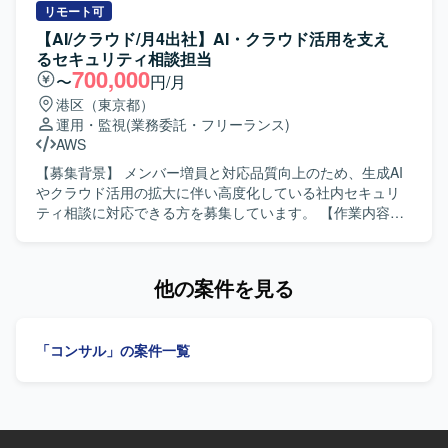
援など、セキュリティガバナンス分野の専門性を高めるこ
出およびリスク評価を行っていただきます。セキュリティ
リモート可
とができるポジションです。 【開発環境】 ガバナンスおよ
改善施策の検討および優先順位付け、実行計画の策定およ
【AI/クラウド/月4出社】AI・クラウド活用を支え
びセキュリティポリシー策定に関連する各種ドキュメント
びTo-Be設計を行い、施策実行における顧客伴走支援や運用
るセキュリティ相談担当
作成環境や標準的なセキュリティフレームワークを利用い
への落とし込みを推進していただきます。あわせて、セキ
700,000
〜
円/月
たします。
ュリティに関する日常的な相談対応および意思決定支援、
港区（東京都）
脆弱性／リスク情報の整理および対応方針の提示、各種ド
運用・監視
(業務委託・フリーランス)
キュメント作成（報告資料、改善計画、運用ルール等）を
AWS
行っていただきます。 【求める人物像】 顧客との対話を通
じて課題を抽出し構造化することができ、改善施策を自ら
【募集背景】 メンバー増員と対応品質向上のため、生成AI
検討して実行可能な形に落とし込める方を求めておりま
やクラウド活用の拡大に伴い高度化している社内セキュリ
す。主体的に意見を出しながら顧客折衝・ディスカッショ
ティ相談に対応できる方を募集しています。 【作業内容】
ンをリードし、セキュリティ領域に関心を持って継続的に
AI／SaaS／クラウド等の利用に関するセキュリティ相談対
キャッチアップできる方が望ましいです。 【ポジションの
応を主体的にご担当いただきます。システム構成やデータ
魅力】 単なるアセスメントや助言に留まらず、顧客に伴走
フローを踏まえたリスク整理と判断、AM／認証設計の妥当
他の案件を見る
しながらセキュリティ対策の検討から実行、運用としての
性確認、個人情報・機密情報の取り扱い確認、利用規約・
定着まで一連のプロセスに深く関わることができます。セ
DPA等の懸念点抽出を行い、関係部門との議論および代替
キュリティコンサルと実務推進の両面で経験を積むことが
案提示をしていただきます。過去の相談・審査結果の棚卸
「コンサル」の案件一覧
でき、顧客課題の整理力や改善提案力を高めることができ
しおよび論点分類、判断基準のパターン化・再利用可能な
るポジションです。 【開発環境】 セキュリティ運用に関わ
形への可視化、FAQ／ナレッジベースへの落とし込みな
る各種ソリューション（FW、EDR、ログ管理、認証、イン
ど、既存チェック結果の整理も行っていただきます。あわ
シデント対応 等）やクラウドセキュリティ、SIEM等のサー
せて相談傾向の分析を行い、ガイドライン・標準化に向け
ビス・ツール群を対象として業務を行っていただきます。
た改善提案や社内リテラシー向上のための啓発資料ドラフ