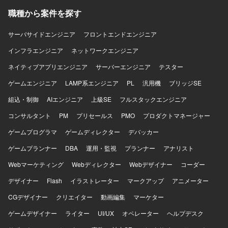
ト作成など継続的改善も推進していただきます。 【求める
職種から案件を探す
人物像】 事実に基づき結論を出せる方を求めています。判
断したことの説明責任を果たせる方、単独で相談対応を完
遂できる方、代替案を提示できる方にご活躍いただける環
サーバサイドエンジニア
フロントエンドエンジニア
境です。 【ポジションの魅力】 生成AIやクラウド活用が進
インフラエンジニア
ネットワークエンジニア
む環境において、AI／SaaS／クラウド利用に関するセキュ
リティ相談を通じ実践的なリスク整理と判断に携わること
ネイティブアプリエンジニア
サーバーエンジニア
テスター
ができます。CSIRTや情報セキュリティ推進などと連携し
ゲームエンジニア
ながら、チェック結果の蓄積を活かした相談品質の安定
LAMP系エンジニア
PL
汎用機
ブリッジSE
化・標準化に取り組み、ガイドライン整備やナレッジベー
組込・制御
AIエンジニア
上級SE
フルスタックエンジニア
ス構築など組織全体のセキュリティレベル向上に貢献でき
るポジションです。 【開発環境】 AI／SaaS／クラウド等
コンサルタント
PM
プリセールス
PMO
プロダクトマネージャー
の各種サービスや、クラウド（AWS/GCP等）環境を対象と
ゲームプログラマ
ゲームディレクター
デバッカー
したセキュリティ相談・評価業務の環境でご就業いただき
ます。
ゲームプランナー
DBA
運用・監視
プランナー
アナリスト
Webマーケティング
Webディレクター
Webデザイナー
コーダー
デザイナー
Flash
イラストレーター
マークアップ
アニメーター
CGデザイナー
クリエイター
動画編集
マーケター
ゲームデザイナー
ライター
UI/UX
オペレーター
ヘルプデスク