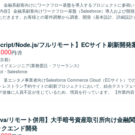
】 金融系顧客向けにワークフロー基盤を導入するプロジェクトに参画い
タ設定やテストドキュメント作成を行っていただきます。Perl等のスク
ただきます。お客様との要件調整から調査、開発（基本設計、詳細設計
QLなどを用いたツール作成やDBアクセス作業の経験が活かせる環境です。
連の工程をご担当いただきます。 【求める人物像】 自ら進んでコミュニケ
図りながら要件調整ができる方を求めています。想定される作業を一人
業務についても積極的に学びキャッチアップいただける方にマッチする
Script/Node.js/フルリモート】ECサイト刷新開発
e Cloudをはじめとした金融領域特有の知見を深めていただけます。要件調
,000
円/月
い工程を経験できるため、上流工程スキルや折衝力の向上も期待できます。 
lesforceを中心としたワークフロー基盤上での開発環境となります。
京都）
イドエンジニア
(業務委託・フリーランス)
pt
・
Salesforce
某エンタメ事業者向けSalesforce Commerce Cloud（ECサイト）
・レストラン予約サイトの刷新プロジェクトにおいて、結合テストフェ
修に人員不足が生じているため、増員を行っています。 【作業内容】 某エンタ
導入しているSalesforce Commerce Cloud（ECサイト）内で、
ストラン予約サイトの刷新対応を行っていただきます。現在は結合テス
いるバグ改修が中心となり、設計書を読み込み仕様を理解いただいた上
解析から実装、テストまで一連の工程を担当していただきます。開発はNod
Java/リモート併用】大手暗号資産取引所向け金融
施します。 【求める人物像】 設計書から仕様を素早く理解し、自ら課
ックエンド開発
て主体的に動ける方を求めています。フットワーク軽く、関係者と能動
ンをとりながら、バグ改修や機能改善を着実に進めていただける方が望