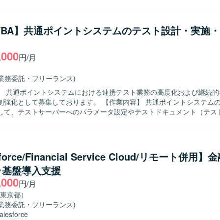
計以降の一部作業についてはオフショアチームとの連携を行いながら進
に業務を進めていただける方を求めています。テレワーク環境下でも積
l/VBA】共通ポイントシステムのテスト設計・実施
、自ら考えて行動し、課題に対して粘り強く取り組める方が望ましいです。 
力】 ネット銀行向けのシステム保守を通じて、金融業界特有の業務知識
,000
用・保守ノウハウを身につけることができます。オフショアチームとの
円/月
メント作成やコミュニケーションスキルも磨くことができ、上流工程か
とができます。 【開発環境】 COBOLおよびSQLを用いたネット銀
(業務委託・フリーランス)
テムの保守開発環境となります。
】 共通ポイントシステムにおける連携テスト業務の高度化および継続的
募集しております。 【作業内容】 共通ポイントシステムの連携テスト
して、テストサーバーへのパラメータ設定やテストドキュメント（テス
報告書等）の作成を行っていただきます。また、共通ポイントシステム
て、パートナー企業側のテスト担当者とのコミュニケーションによる進
バーログ確認、テストエビデンス確認を行っていただきます。さらに、
善として、既存連携テストフローやテストケースの改善、新規機能追加
force/Financial Service Cloud/リモート併用
いただきます。 【求める人物像】 能動的に動き、提案や立案を行い
ラ基盤導入支援
を推進できる方を求めております。割り当てられた複数の作業に対して
,000
く作業を進められる方を歓迎いたします。関係者との円滑なコミュニケ
円/月
衝をリードしていただける方が望ましいです。 【ポジションの魅力】 共通ポ
東京都）
テムの連携テスト業務全般に関わることで、テスト設計から改善まで一
(業務委託・フリーランス)
に携わることができます。パートナー企業との協業を通じて、コミュニ
alesforce
を発揮しながら、テストフローやテストケースの改善に取り組んでいた