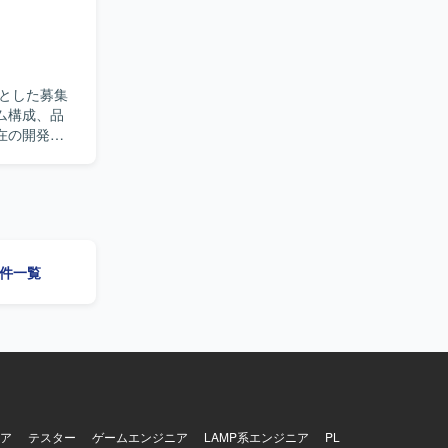
フェーズに
Script
とした募集
ム構成、品
在の開発チ
ドル〜シニ
ントや関係
への落とし
検討、各種
向上に取り組
案件一覧
設計レビュ
ではなく自
す。コミュ
共有できる
装の両方に
や過去の意
や暗号資産
る方がフィ
ア
テスター
ゲームエンジニア
LAMP系エンジニア
PL