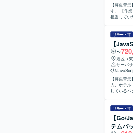
【募集背景
です。 【開発環境】 共通ポイントシステム向けのテストサーバー環境にて、DBアクセスによ
す。 【作業内容】 金融系顧客向けワークフロー基盤（Salesforce）導入および開発支援業務を
るパラメー
担当してい
VBA、S
ト、リリースまで一
ーションを
き、新しい
リモート可
です。 【ポジションの魅力】 金融業界向けのSalesforce案件に携わることで、Financial
【Java
Servic
720
〜
スまで幅広
環境】 Sa
港区（東
サーバサ
JavaScri
【募集背景】 
入、ホテル
しているバグ改
メ事業者向けに
ホテル・レ
で発生して
リモート可
所の調査・
【Go/
JavaScriptを使用して実
テムバ
題を発見し
ニケーショ