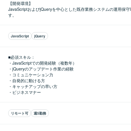
【開発環境】

JavaScriptおよびjQueryを中心とした既存業務システムの運用
す。
JavaScript
jQuery
■必須スキル：
・JavaScriptでの開発経験（複数年）

・jQueryのアップデート作業の経験

・コミュニケーション力

・自発的に動ける方

・キャッチアップの早い方

・ビジネスマナー
リモート可
週5勤務