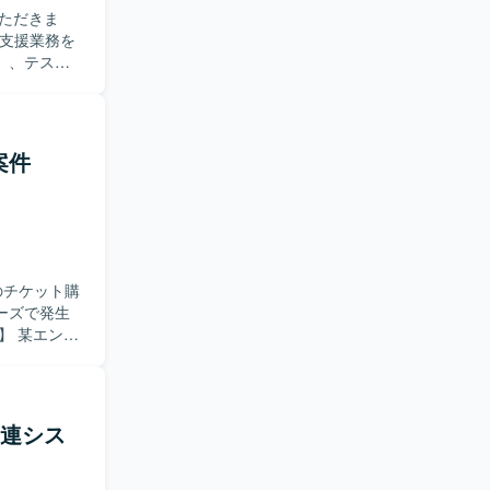
ただきま
リプト言語や
）、テス
称で遂行で
ポジション
案件
整からリリー
【開発
でのチケット購
ーズで発生
チケット購入、
トフェーズ
で、改修箇
e.js上で
関連シス
的にコミュ
ましいで