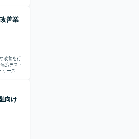
行していた
極的に情報
・改善業
【ポジ
や大規模シ
協業を通じ
らテスト工
な改善を行
トケース、
連携テスト
捗管理や、
連携テスト
時のテスト
】金融向け
優先度を付
ーションを
連のプロセ
ケーション
だける環境