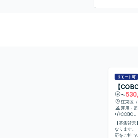
リモート可
【COB
530
〜
江東区（
運用・監
COBOL
【募集背景
なります。 【作業内容】 ネット銀行向けシステムの保守担当として、問い合わせ対応や障害対
応をご担当