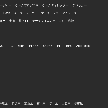
ージャー
ゲームプログラマ
ゲームディレクター
デバッカー
っていただ
存システム
Flash
イラストレーター
マークアップ
アニメーター
与が可能
本気で踏み込
ター
事務
社内SE
データサイエンティスト
講師
でなくプロ
テム設計を
を用いた各種サ
スを利用した開
VC++
C
Delphi
PL/SQL
COBOL
PL/I
RPG
Actionscript
用いた開発管
ります。
群馬県
新潟県
富山県
石川県
福井県
山梨県
長野県