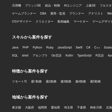
ットいたします。 【ポジションの魅力】 大手暗号資産取引
汎用機
ブリッジSE
組込・制御
AIエンジニア
上級SE
フルスタ
し、金融レ
けます。多
ゲームプランナー
DBA
運用・監視
プランナー
アナリスト
W
を踏まえた
CGデザイナー
クリエイター
動画編集
マーケター
ゲームデザイ
で、バックエ
んでいただ
ジェクトや
スキルから案件を探す
横断した知見を身につけて
を中心とした
ービスや外部
Java
PHP
Python
Ruby
JavaScript
Swift
C#
C++
Scala
発を行いま
SQL
shell
アセンブラ
Go言語
Kotlin
TypeScript
R言語
Ap
理を行って
特徴から案件を探す
リモート可
週1勤務
週2勤務
週3勤務
週4勤務
週5勤務
地域から案件を探す
東京都
大阪府
福岡県
愛知県
埼玉県
千葉県
神奈川県
北海