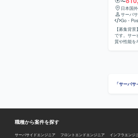
810
〜
す。 【ポジションの魅力】 エンタメ領域のECサイト刷新プロジェクトに参画し、チケット購
日本国外
入やホテル
サーバサ
おけるバグ改
Go
・
Po
開発経験をさらに積むことができま
【募集背景
たECサイトに
です。サー
質や性能を
ームを技術
アクラスのバックエ
ける金融関
部署と連携
込みを担っ
サービスや
「サーバサ
んでいただ
ー・コードレ
仕事へのエ
ら課題を見
ニケーショ
方、プロジ
職種から案件を探す
向き合い、
思決定の背
領域を主体
サーバサイドエンジニア
フロントエンドエンジニア
インフラエンジ