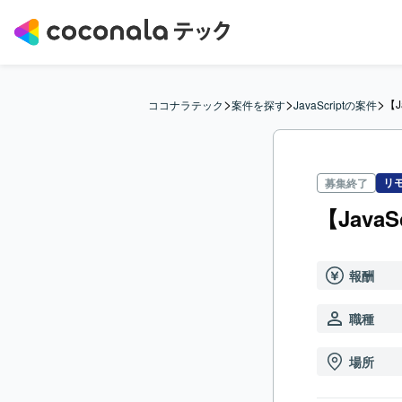
>
>
>
【
ココナラテック
案件を探す
JavaScriptの案件
リ
募集終了
【Jav
報酬
職種
場所