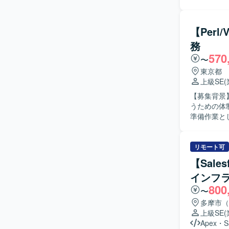
き、内部設
だきます。 【求める人物像】 主体的に業務に取り組み、関係者とのコミュニケーションを取り
ながら円滑
【Per
共有を行い
務
ションの魅
570
ステムの運
〜
て、ドキュ
東京都
程まで幅広い経験を積むこ
上級SE
行向けシス
【募集背景
うための体制強化として
準備作業と
テスト進捗
の実施とし
テストサー
リモート可
フローの改
【Sales
ケース策定なども担当して
インフ
ながら業務
800
け、効率良
〜
通じて、調整や折
多摩市（
イントシス
上級SE
スに主体的
Apex
・
S
力や調整力