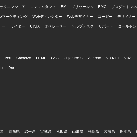
所の金融関連システム開発に関与
ックエンジニア
コンサルタント
PM
プリセールス
PMO
プロダクトマネ
ベルの品質、セキュリティ、性能、信頼性が求められる本番開発に携わ
くのユーザーや資産を扱う大規模サービスの開発経験を積み、複雑な既
ebマーケティング
Webディレクター
Webデザイナー
コーダー
デザイナー
設計や改善に関与できる環境です。設計や技術選定など上流工程への関
ナー
ンドエンジニアとして専門性を高めながら、FinTechやWeb3領域に
ライター
UI/UX
オペレーター
ヘルプデスク
サポート
コールセン
けます。テックリードやアーキテクトに近い役割を経験でき、実装だけ
チーム全体に影響を与えられるポジションです。金融、暗号資産、シス
いただけます。 【開発環境】 バックエンド開発が中心であり、Go
サーバーサイド開発を行っております。RESTful APIやWebSocket
システムとの連携、PostgreSQLやMySQL、Redis等のデータベー
Perl
Cocos2d
HTML
CSS
Objective-C
Android
VB.NET
VBA
す。クラウド環境やコンテナ環境上でシステムを構築し、GitHub等を
ex
Dart
おります。生成AIを含む各種開発ツールも活用しながら開発を進めてお
道
青森県
岩手県
宮城県
秋田県
山形県
福島県
茨城県
栃木県