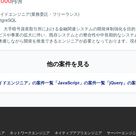
,000
円/月
・レストラン予約など多様な機能に関わることができます。結合テスト
イドエンジニア
(業務委託・フリーランス)
修を通じて、既存機能の理解や改修スキルを高めつつ、Node.js上でのJava
stgreSQL
す。 【開発環境】 Salesforce Commerce Cloudを基盤とし
】 大手暗号資産取引所における金融関連システムの開発体制強化を目的
おいて、Node.js上でJavaScriptを用いた開発を行います。
ビスや事業の拡大に伴い、既存システムとの整合性や中長期的なシステ
考慮しながら開発を推進できるエンジニアが必要となっております。現
面から支援し、設計、技術判断、関係者調整、実装を横断して担えるミ
ンドエンジニアを求めております。 【作業内容】 大手暗号資産取引所にお
連システムのバックエンド設計・開発を行っていただきます。クライア
他の案件を見る
した要件整理、要件定義を行い、ビジネス要件や金融要件から技術要件
ていただきます。既存システムを踏まえたアーキテクチャや技術方針の
外部システムとのAPI連携、システムの品質、性能、可用性、信頼性の
イドエンジニア」の案件一覧
「JavaScript」の案件一覧
「jQuery」の
きます。技術課題の発見・整理・解決、チームメンバーへの技術支援、
ビュー、監視や障害対応、運用改善などもお任せいたします。 【求める人物像】
ネルギー量が高く前のめりで取り組める方を求めております。指示待ち
つけて動き、不明点や懸念点を早い段階で共有できる方を歓迎いたしま
ン量が多くレスポンスが早い方、リモート環境でも進捗や考えを適切に
ェクトやチームの成果にコミットできる方を想定しています。設計と実
異なる専門性を持つ関係者と建設的に合意形成できる方、既存システム
景を理解しつつ現実的な改善案を考えられる方を求めております。金融
的に学ぶ意思があり、ブロックチェーンに興味と覚悟を持って向き合え
ニア
ネットワークエンジニア
ネイティブアプリエンジニア
サーバーエンジニ