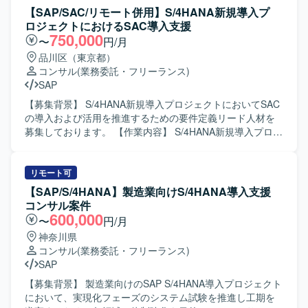
基づく進捗管理、各拠点担当者との調整、課題・リスクの
【SAP/SAC/リモート併用】S/4HANA新規導入プ
洗い出しと整理、移行方針や移行設計内容の理解と関係者
ロジェクトにおけるSAC導入支援
への説明、移行に関する各種マネジメント業務などをご担
750,000
〜
円/月
当いただきます。また、状況に応じて移行計画や手順書作
品川区（東京都）
成などのドキュメント作成支援も行っていただきます。
コンサル
(業務委託・フリーランス)
【求める人物像】 SAPデータ移行の経験を活かしつつ、関
SAP
係者と円滑にコミュニケーションを取りながら、進捗や課
題を主体的に管理いただける方を求めています。複数拠
【募集背景】 S/4HANA新規導入プロジェクトにおいてSAC
点・多くのステークホルダーが関わる環境の中で、状況を
の導入および活用を推進するための要件定義リード人材を
整理しながら粘り強く調整を進められる方にマッチするポ
募集しております。 【作業内容】 S/4HANA新規導入プロジ
ジションです。 【ポジションの魅力】 大規模なSAP
ェクトにおけるSAC導入に関する要件定義を実施していた
S/4HANA導入プロジェクトにおいて、データ移行領域の中
だきます。固定資産や投資案件の原価償却シミュレーショ
核メンバーとして参画いただけるポジションです。複数拠
ンや、燃油価格の変動を加味したシミュレーションなどの
リモート可
点を巻き込んだ移行マネジメントを経験することで、SAP
ニーズを整理しつつ、予算策定から分析までをカバーする
【SAP/S/4HANA】製造業向けS/4HANA導入支援
移行における上流設計およびマネジメントスキルを高める
業務要件を整理していただきます。 【求める人物像】 顧客
コンサル案件
ことができます。 【開発環境】 SAP S/4HANA環境下での
の業務を正しく理解しながら論点を整理し、関係者とコミ
600,000
〜
円/月
データ移行プロジェクトとなります。移行ツールや各種ド
ュニケーションを取りつつ要件をリードして進めていける
神奈川県
キュメント類を用いながら、標準手法に基づいた移行設
方を求めております。 【ポジションの魅力】 S/4HANAおよ
コンサル
(業務委託・フリーランス)
計・移行管理を行っていただきます。
びSACを活用した新規導入プロジェクトに上流工程から関
SAP
わることができ、シミュレーションや予算策定領域での高
度な知見を蓄積していただけます。 【開発環境】
【募集背景】 製造業向けのSAP S/4HANA導入プロジェクト
S/4HANA、SAC
において、実現化フェーズのシステム試験を推進し工期を