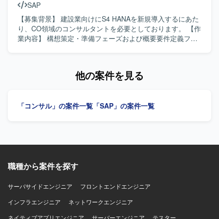
SAP
スに関わることができます。 【開発環境】 SAP S/4HANA
を継続してご対応いただきます。 【求める人物像】 顧客と
環境において、PS、SD、CO各モジュールを中心に標準機
直接会話しながら業務を進めることができ、報告・連絡・
【募集背景】 建設業向けにS4 HANAを新規導入するにあた
能および追加アドオンを活用したシステム構築を行ってお
相談を適切に行っていただける方を求めております。 SAP
り、CO領域のコンサルタントを必要としております。 【作
ります。
MMモジュールに関する未知の領域についても自ら調査し、
業内容】 構想策定・準備フェーズおよび概要要件定義フェ
主体的にキャッチアップできる方を歓迎いたします。 業務
ーズにおいて、業務ヒアリングや課題整理を行いながら、
や課題の背景を理解しながら、関係者と協調して粘り強く
S4 HANA導入に向けた検討と整理を行っていただきます。
対応いただける方にご活躍いただきたいと考えておりま
【求める人物像】 業務担当者と円滑にコミュニケーション
他の案件を見る
す。 【ポジションの魅力】 大手産業機械メーカー向けの
を取りながら業務ヒアリングや課題整理を主体的に進めて
SAP S/4HANA新規導入プロジェクトに参画し、本番カット
いただける方を求めております。 【ポジションの魅力】 建
オーバー前後の重要なフェーズに携わることができます。
設業向けS4 HANAの新規導入に初期段階から参画でき、構
「コンサル」の案件一覧
「SAP」の案件一覧
MM領域における業務知識とSAPのスキルを高めながら、顧
想策定から要件定義まで上流工程をリードできるポジショ
客折衝や課題対応など上流寄りの経験を積むことができま
ンです。 【開発環境】 S4 HANA、SAPパブリッククラウド
す。 本番後の追加要望対応フェーズを通じて、継続的な業
環境、Acivate導入方法論を用いたプロジェクトとなりま
務改善やシステム活用に関わる経験を得ることができま
す。
す。 【開発環境】 SAP S/4HANA（MMモジュール）、アド
オンプログラム（ABAP）を用いた環境での作業となりま
す。
職種から案件を探す
サーバサイドエンジニア
フロントエンドエンジニア
インフラエンジニア
ネットワークエンジニア
ネイティブアプリエンジニア
サーバーエンジニア
テスター