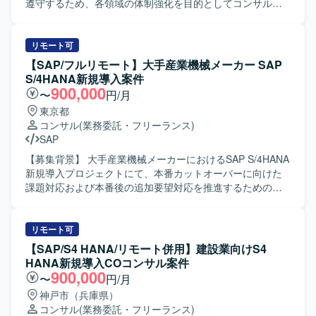
遵守するため、各領域の体制強化を目的としてコンサルタ
ントを募集しております。 【作業内容】 製造業向けのSAP
S/4HANA導入プロジェクトに参画し、Fit to Standard方針
のもとSAP標準機能を最大限活用した導入支援を行ってい
リモート可
ただきます。現在の実現化フェーズにおいてSAP標準機能
【SAP/フルリモート】大手産業機械メーカー SAP
のシステム試験を実施し、試験過程で発生した課題の検討
S/4HANA新規導入案件
および対応、追加アドオン実装に関する支援をご担当いた
900,000
〜
円/月
だきます。プロジェクトシステム、販売管理、管理会計と
東京都
いった各領域のコンサルタントとして、担当領域の要件を
コンサル
(業務委託・フリーランス)
踏まえた設定や検証、ユーザー対応を行っていただきま
SAP
す。 【求める人物像】 SAP導入プロジェクトにおける豊富
な経験を活かし、Fit to Standard方針を理解したうえで標準
【募集背景】 大手産業機械メーカーにおけるSAP S/4HANA
機能の活用を主体的に推進していただける方を求めており
新規導入プロジェクトにて、本番カットオーバーに向けた
ます。システム試験で発生する課題に対して粘り強く検討
課題対応および本番後の追加要望対応を推進するための人
し、関係者と協調しながら解決に導いていただける方が望
員を募集しております。 【作業内容】 SAP S/4HANA新規
ましいです。ユーザーとのコミュニケーションを円滑に行
導入案件（MM領域）において、顧客業務テストのQA対応
い、教育や説明も丁寧に対応していただける方を歓迎いた
や課題対応の調査・機能検証を行っていただきます。 仕様
リモート可
します。 【ポジションの魅力】 製造業向けの大規模なSAP
変更内容を整理し、開発者への指示および受入テストを実
【SAP/S4 HANA/リモート併用】建設業向けS4
S/4HANA導入プロジェクトに参画し、PS、SD、COといっ
施していただきます。 データ移行関連作業を担当していた
HANA新規導入COコンサル案件
た基幹領域でFit to Standard方針の導入を経験していただけ
だきます。 上記作業を進めるうえでの顧客との打ち合わせ
900,000
〜
円/月
ます。実現化フェーズでのシステム試験や追加アドオン実
に参加し、業務内容や課題の整理を行っていただきます。
神戸市（兵庫県）
装を通じて、標準機能と業務要件のフィット＆ギャップを
本番カットオーバーに向けた課題・追加要望対応および本
コンサル
(業務委託・フリーランス)
深く理解しながら、上流から下流まで一貫した導入プロセ
番カットオーバー後の追加要望対応フェーズにおける業務