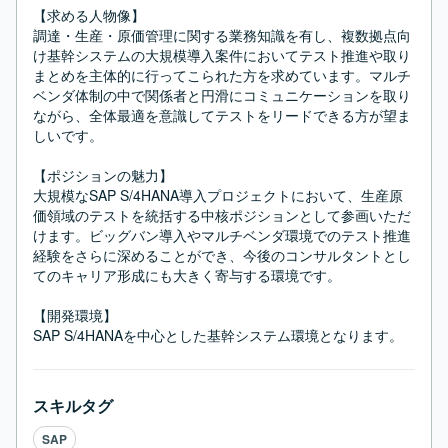
【求める人物像】

調達・生産・原価管理に関する業務知識を有し、複数拠点向
け基幹システムの大規模導入案件においてテスト推進や取り
まとめを主体的に行ってこられた方を求めています。マルチ
ベンダ体制の中で関係者と円滑にコミュニケーションを取り
ながら、全体最適を意識してテストをリードできる方が望ま
しいです。

【ポジションの魅力】

大規模なSAP S/4HANA導入プロジェクトにおいて、生産原
価領域のテストを統括する中核ポジションとして参画いただ
けます。ビッグバン導入やマルチベンダ環境でのテスト推進
経験をさらに深めることができ、今後のコンサルタントとし
てのキャリア形成にも大きく寄与する環境です。

【開発環境】

SAP S/4HANAを中心とした基幹システム環境となります。
スキルタグ
SAP