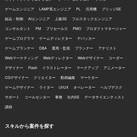
ゲームエンジニア
LAMP系エンジニア
PL
汎用機
ブリッジSE
組込・制御
AIエンジニア
上級SE
フルスタックエンジニア
コンサルタント
PM
プリセールス
PMO
プロダクトマネージャー
ゲームプログラマ
ゲームディレクター
デバッカー
ゲームプランナー
DBA
運用・監視
プランナー
アナリスト
Webマーケティング
Webディレクター
Webデザイナー
コーダー
デザイナー
Flash
イラストレーター
マークアップ
アニメーター
CGデザイナー
クリエイター
動画編集
マーケター
ゲームデザイナー
ライター
UI/UX
オペレーター
ヘルプデスク
サポート
コールセンター
事務
社内SE
データサイエンティスト
講師
スキルから案件を探す