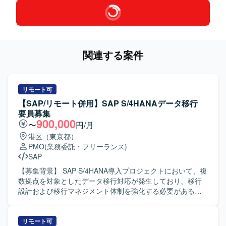
関連する案件
リモート可
【SAP/リモート併用】SAP S/4HANAデータ移行
要員募集
900,000
〜
円/月
港区（東京都）
PMO
(業務委託・フリーランス)
SAP
【募集背景】 SAP S/4HANA導入プロジェクトにおいて、複
数拠点を対象としたデータ移行対応が発生しており、移行
設計および移行マネジメント体制を強化する必要があるた
めの募集となります。 【作業内容】 SAP S/4HANA導入プ
ロジェクトにおけるデータ移行および移行設計支援を担当
していただきます。具体的には、データ移行の全体計画に
リモート可