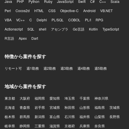
Java
PHP
Python
Ruby
JavaScript
Swift
C#
C++
Scala
Perl
Cocos2d
HTML
CSS
Objective-C
Android
VB.NET
VBA
VC++
C
Delphi
PL/SQL
COBOL
PL/I
RPG
Actionscript
SQL
shell
アセンブラ
Go言語
Kotlin
TypeScript
R言語
Apex
Dart
特徴から案件を探す
リモート可
週1勤務
週2勤務
週3勤務
週4勤務
週5勤務
地域から案件を探す
東京都
大阪府
福岡県
愛知県
埼玉県
千葉県
神奈川県
北海道
青森県
岩手県
宮城県
秋田県
山形県
福島県
茨城県
栃木県
群馬県
新潟県
富山県
石川県
福井県
山梨県
長野県
岐阜県
静岡県
三重県
滋賀県
京都府
兵庫県
奈良県