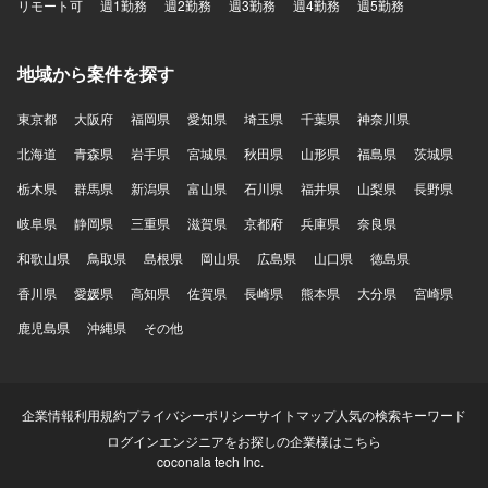
リモート可
週1勤務
週2勤務
週3勤務
週4勤務
週5勤務
地域から案件を探す
東京都
大阪府
福岡県
愛知県
埼玉県
千葉県
神奈川県
北海道
青森県
岩手県
宮城県
秋田県
山形県
福島県
茨城県
栃木県
群馬県
新潟県
富山県
石川県
福井県
山梨県
長野県
岐阜県
静岡県
三重県
滋賀県
京都府
兵庫県
奈良県
和歌山県
鳥取県
島根県
岡山県
広島県
山口県
徳島県
香川県
愛媛県
高知県
佐賀県
長崎県
熊本県
大分県
宮崎県
鹿児島県
沖縄県
その他
企業情報
利用規約
プライバシーポリシー
サイトマップ
人気の検索キーワード
ログイン
エンジニアをお探しの企業様はこちら
coconala tech Inc.