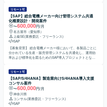
SAP導入の上流工程を主導的に経験していただけます。管
S/4HANA導入プロジェクトで、外部設計以降の各工程をご
理会計の専門性を活かしつつ、エンドとの要件調整や若手
担当いただきます。具体的には、標準機能およびアドオン
リモート可
メンバーのマネジメントなど、上流マネジメントスキルも
機能に関する要件整理や外部設計、エラー発生時の原因分
【SAP】総合電機メーカー向け管理システム共通
磨くことができる環境です。 【開発環境】 SAP FI/CO を中
析と修正方針の検討、ABAPアドオンのデバッグ結果を踏ま
化概要設計・開発案件
心とした会計領域のSAP環境を前提としたプロジェクトと
えた不具合判定などを行っていただきます。また、管理会
600,000
〜
円/月
なります。
計および生産管理に関する業務フロー理解をもとに、関連
名古屋市（愛知県）
トランザクションの確認や業務部門との認識合わせなども
上級SE
(業務委託・フリーランス)
行っていただきます。 【求める人物像】 自身のタスクに責
SAP
任感を持ち、主体的に業務を遂行できる方を求めていま
す。関係者とのコミュニケーションを円滑に行いながら、
【募集背景】 総合電機メーカー様において、各製品ごとに
課題に対して前向きに取り組んでいただける方を歓迎いた
分かれている生産・販売管理システムを共通化し、運用効
します。 【ポジションの魅力】 大手電機メーカー向けの大
率および標準化を図るためのSAP導入プロジェクトとなり
規模SAP導入案件に参画いただくことで、S/4HANA環境に
ます。 【作業内容】 既に進行中のSD,MM,FI,CO領域の要
おけるCOおよびPP領域の知見を深めることができます。標
件定義を踏まえ、固まった要件を基にした概要設計以降の
準機能とアドオン機能の両面から要件整理や設計・検証に
工程をご対応いただきます。対象領域の業務・要件を整理
リモート可
携わることで、上流工程から一連のプロセスを経験できる
し、共通フォーマットで管理可能なSAPベースの管理シス
【SAP/S/4HANA】製造業向けS/4HANA導入支援
点が魅力です。 【開発環境】 SAP S/4HANA環境上でのCO
テムの設計を行っていただきます。その後、概要設計で定
コンサル案件
およびPPモジュール、ABAPによるアドオン開発・デバッグ
義した内容を開発工程に引き継ぎ、設計完了後は開発フェ
600,000
〜
円/月
を行う構成となっています。
ーズにも関与いただく想定です。 【求める人物像】 顧客担
神奈川県
当者やチームメンバーと積極的にコミュニケーションを図
コンサル
(業務委託・フリーランス)
りながら、要件を正しく汲み取り整理していける方を求め
SAP
ております。自ら課題を抽出し、周囲と協力しながら解決