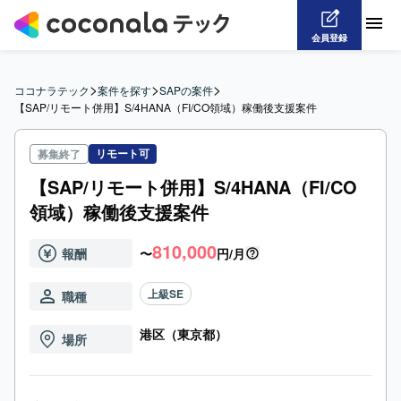
会員登録
>
>
>
ココナラテック
案件を探す
SAPの案件
【SAP/リモート併用】S/4HANA（FI/CO領域）稼働後支援案件
リモート可
募集終了
【SAP/リモート併用】S/4HANA（FI/CO
領域）稼働後支援案件
810,000
報酬
〜
円/月
上級SE
職種
港区（東京都）
場所