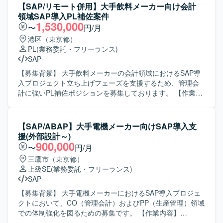
【SAP/リモート併用】大手飲料メーカー向け会計
領域SAP導入PL補佐案件
1,530,000
〜
円/月
港区（東京都）
PL
(業務委託・フリーランス)
SAP
【募集背景】 大手飲料メーカーの会計領域におけるSAP導
入プロジェクト立ち上げフェーズを支援するため、管理会
計に強いPL補佐ポジションを募集しております。 【作業内
容】 大手飲料メーカー向け会計領域のSAP導入プロジェク
トにおいて、要件定義前の立ち上げフェーズから参画して
いただきます。財務会計寄りの元請PLを管理会計の知見で
【SAP/ABAP】大手電機メーカー向けSAP導入支
補完しつつ、エンドユーザーの要件調整・取りまとめを行
援(外部設計～)
い、要望を受け止めながら最適解を提案していただきま
900,000
〜
円/月
す。また、元請SIer側の若手メンバーのマネジメントもご担
三鷹市（東京都）
当いただきます。 【求める人物像】 管理会計と財務会計の
上級SE
(業務委託・フリーランス)
双方を理解し、エンドユーザーの多様な要望に対して冷静
SAP
かつ柔軟に対応できる方を求めております。関係者とのコ
ミュニケーションを通じて合意形成を図り、プロジェクト
【募集背景】 大手電機メーカーにおけるSAP導入プロジェ
を前向きに推進できる方にご活躍いただきたいと考えてお
クトにおいて、CO（管理会計）およびPP（生産管理）領域
ります。 【ポジションの魅力】 大手メーカーの重要プロジ
での体制強化を図るための募集です。 【作業内容】
ェクト立ち上げフェーズから参画でき、会計領域における
CO（管理会計）およびPP（生産管理）領域における