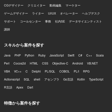
CGデザイナー
クリエイター
動画編集
マーケター
ゲームデザイナー
ライター
UI/UX
オペレーター
ヘルプデスク
サポート
コールセンター
事務
社内SE
データサイエンティスト
講師
スキルから案件を探す
Java
PHP
Python
Ruby
JavaScript
Swift
C#
C++
Scala
Perl
Cocos2d
HTML
CSS
Objective-C
Android
VB.NET
VBA
VC++
C
Delphi
PL/SQL
COBOL
PL/I
RPG
Actionscript
SQL
shell
アセンブラ
Go言語
Kotlin
TypeScript
R言語
Apex
Dart
特徴から案件を探す