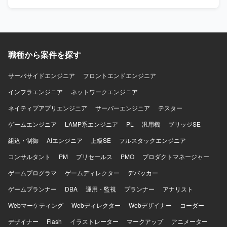
ます。実現化フェーズでのシステム試験や追加アドオン実
を求めております。製造業の業務や情報システム部門での
装を通じて、標準機能と業務要件のフィット＆ギャップを
就業経験をお持ちの方ですと、よりスムーズに業務に取り
深く理解しながら、上流から下流まで一貫した導入プロセ
組んでいただけます。 【ポジションの魅力】 電機メーカー
スに関わることができます。 【開発環境】 SAP S/4HANA
向けの大規模なSAPシステム保守に携わることで、FI/CO
環境において、PS、SD、CO各モジュールを中心に標準機
や PP/MM/SD などの各モジュールに関する知見を深めるこ
能および追加アドオンを活用したシステム構築を行ってお
職種から案件を探す
とができます。長期的な参画を想定しているため、製造業
ります。
向けSAP保守の専門性を高めていくことができます。 【開
発環境】 SAPを中心とした基幹システム環境における保守
サーバサイドエンジニア
フロントエンドエンジニア
業務となります。
インフラエンジニア
ネットワークエンジニア
ネイティブアプリエンジニア
サーバーエンジニア
テスター
ゲームエンジニア
LAMP系エンジニア
PL
汎用機
ブリッジSE
組込・制御
AIエンジニア
上級SE
フルスタックエンジニア
コンサルタント
PM
プリセールス
PMO
プロダクトマネージャー
ゲームプログラマ
ゲームディレクター
デバッカー
ゲームプランナー
DBA
運用・監視
プランナー
アナリスト
Webマーケティング
Webディレクター
Webデザイナー
コーダー
デザイナー
Flash
イラストレーター
マークアップ
アニメーター