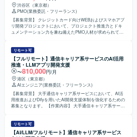
渋谷区（東京都）
PMO
(業務委託・フリーランス)
【募集背景】 クレジットカード向けWEBおよびスマホアプ
リ開発プロジェクトにおいて、プロジェクト推進力とドキ
ュメンテーション力を兼ね備えたPMO人材が求められてい
るための募集となります。 【作業内容】 WEBおよびスマホ
アプリ開発プロジェクトにて、お客様と伴走しながらプロ
ジェクト推進を行って頂きます。 クライアント内での仕様
リモート可
調整、関係者からの情報収集、タスクコントロール、業務
【フルリモート】通信キャリア系サービスのAI活用
要件の資料化、課題管理、開発管理、ベンダー管理などを
推進・LLMアプリ開発支援
担当して頂きます。 また、RFPや課題検討に関する資料、
810,000
〜
円/月
QA質疑や仕様検討に関する各種資料の作成など、ドキュメ
港区（東京都）
ンテーション業務も担って頂きます。 【求める人物像】 主
AIエンジニア
(業務委託・フリーランス)
体的に情報を取りに行き、関係者と円滑にコミュニケーシ
ョンを図りながらタスクを推進できる方を求めておりま
【募集背景】 大手通信キャリア系サービスにおいて、AI活
す。 複数の施策が並走する状況下でも関係性を整理しなが
用推進およびDifyを用いたAI開発支援体制を強化するための
ら業務を進められる方、ドキュメント作成に積極的に取り
募集となります。 【作業内容】 大手通信キャリア系サービ
組める方にマッチしたポジションです。 【ポジションの魅
スの開発プロジェクトに参画し、利用環境やセキュリティ
力】 大規模なWEBおよびスマホアプリ開発プロジェクトに
要件の制約下でAI駆動開発を実現するための技術検証や課
おいて、上流から一連のプロジェクト推進に関わることが
題解決を推進していただきます。ローカル開発環境の構築
リモート可
できます。 業務・事業側とシステム側の両方と関わりなが
から、AI/LLMアプリケーションの開発、テストおよび評価
【AI/LLM/フルリモート】通信キャリア系サービス
ら、要件整理や仕様調整のスキルを高めることができる環
までを一貫してご担当いただきます。既存プロジェクトの