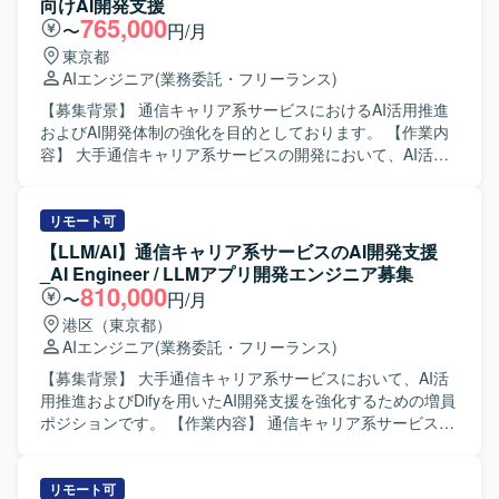
向けAI開発支援
境です。 【開発環境】 WEBおよびスマホアプリを対象とし
引き継ぎを行い、その後の継続開発や改善対応を実施して
765,000
〜
円/月
たシステム開発プロジェクトとなり、複数ベンダーが参画
いただきます。また、クライアントの運用方針やプロセス
東京都
する環境での開発・管理体制となります。
に沿った形でプロジェクトを推進し、要望の整理や調整を
AIエンジニア
(業務委託・フリーランス)
行いながら開発を進めていただきます。 【求める人物像】
AI/LLM技術への関心が高く、新しいツールや手法を主体的
【募集背景】 通信キャリア系サービスにおけるAI活用推進
にキャッチアップしながら開発を推進できる方を求めてい
およびAI開発体制の強化を目的としております。 【作業内
ます。ローカル環境構築やAIテスト・評価までを自走でき
容】 大手通信キャリア系サービスの開発において、AI活用
る技術力に加え、既存プロジェクトへのスムーズなキャッ
推進およびDifyを用いたAI開発支援をご担当いただきます。
チアップと継続的な改善に取り組める方を歓迎いたしま
利用環境やセキュリティ要件による制約がある中で、AI駆
す。クライアントとのコミュニケーションを通じて要件や
動開発の実現に向けた技術検証や課題解決を推進いただき
リモート可
課題を整理し、柔軟かつ主体的に行動できる方が望ましい
ます。 想定される具体的な作業としては、ローカル環境構
【LLM/AI】通信キャリア系サービスのAI開発支援
です。 【ポジションの魅力】 大手通信キャリア系サービス
築、AI/LLMアプリケーションの開発、AIテストおよび評
_AI Engineer / LLMアプリ開発エンジニア募集
において、生成AIやLLMを活用したアプリケーション開発
価、既存プロジェクトの引き継ぎおよび継続対応、クライ
810,000
〜
円/月
に深く関わることができるポジションです。利用環境やセ
アントの運用に沿ったプロジェクト推進などがあります。
港区（東京都）
キュリティ要件などの制約がある中で、AI駆動開発の実現
【求める人物像】 AI/LLM領域の技術トレンドに関心を持
AIエンジニア
(業務委託・フリーランス)
に向けた技術検証や課題解決に取り組むことで、実践的な
ち、自走してキャッチアップできる方を求めております。
知見を蓄積できます。Difyをはじめとした最新のAI開発ツー
制約条件が多い環境下でも主体的に課題を発見し、粘り強
【募集背景】 大手通信キャリア系サービスにおいて、AI活
ルや評価手法を活用しながら、AIエンジニアとしてのスキ
く解決に取り組める方です。 クライアントやチームと円滑
用推進およびDifyを用いたAI開発支援を強化するための増員
ルを高めていただけます。 【開発環境】 Difyや各種LLMを
にコミュニケーションを取りながら、継続的なサービス改
ポジションです。 【作業内容】 通信キャリア系サービスに
用いた生成AIアプリケーション開発環境を利用いたしま
善に取り組める方を期待しております。 【ポジションの魅
おけるAI駆動開発を推進していただきます。具体的には、
す。ローカル開発環境上での実装・検証を行い、AIテスト
力】 大手通信キャリア系サービスにおいて、生成AIやLLM
ローカル開発環境の構築、AI/LLMアプリケーションの開
や評価ツールを用いて品質検証を実施いたします。API連携
を活用した先進的な取り組みに関わることができます。 AI
発、AIテストおよび評価の実施、既存プロジェクトの引き
リモート可