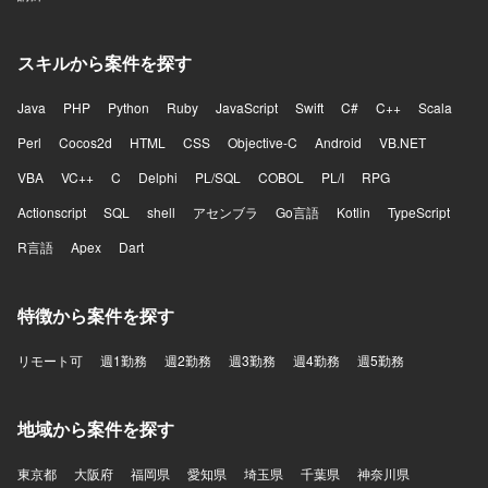
スキルから案件を探す
Java
PHP
Python
Ruby
JavaScript
Swift
C#
C++
Scala
Perl
Cocos2d
HTML
CSS
Objective-C
Android
VB.NET
VBA
VC++
C
Delphi
PL/SQL
COBOL
PL/I
RPG
Actionscript
SQL
shell
アセンブラ
Go言語
Kotlin
TypeScript
R言語
Apex
Dart
特徴から案件を探す
リモート可
週1勤務
週2勤務
週3勤務
週4勤務
週5勤務
地域から案件を探す
東京都
大阪府
福岡県
愛知県
埼玉県
千葉県
神奈川県