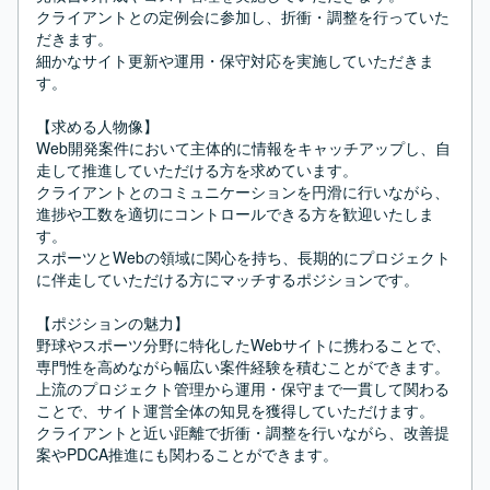
クライアントとの定例会に参加し、折衝・調整を行っていた
だきます。

細かなサイト更新や運用・保守対応を実施していただきま
す。

【求める人物像】

Web開発案件において主体的に情報をキャッチアップし、自
走して推進していただける方を求めています。

クライアントとのコミュニケーションを円滑に行いながら、
進捗や工数を適切にコントロールできる方を歓迎いたしま
す。

スポーツとWebの領域に関心を持ち、長期的にプロジェクト
に伴走していただける方にマッチするポジションです。

【ポジションの魅力】

野球やスポーツ分野に特化したWebサイトに携わることで、
専門性を高めながら幅広い案件経験を積むことができます。

上流のプロジェクト管理から運用・保守まで一貫して関わる
ことで、サイト運営全体の知見を獲得していただけます。

クライアントと近い距離で折衝・調整を行いながら、改善提
案やPDCA推進にも関わることができます。
