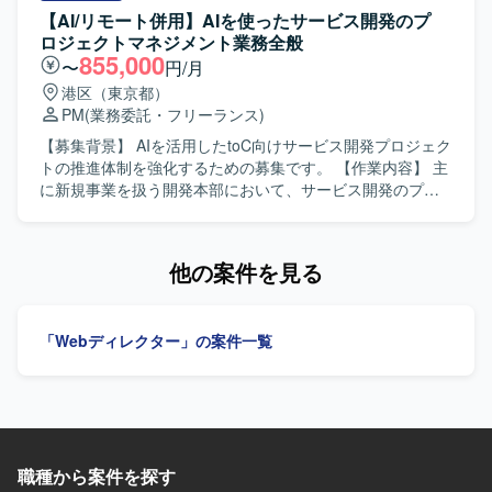
やプロンプトおよびワークフロー設計を通じて、AIアプリ
駆動開発の技術検証から実運用を見据えた開発まで幅広く
継ぎと継続対応、クライアントの運用に沿ったプロジェク
【AI/リモート併用】AIを使ったサービス開発のプ
ケーションの機能拡張や改善に取り組んでいただきます。
経験でき、AIアプリケーション開発のスキルを総合的に高
ト推進などをご担当いただきます。 【求める人物像】
ロジェクトマネジメント業務全般
めることができます。 Difyをはじめとする最新のAI開発基
AI/LLM領域の技術動向に関心が高く、自ら課題を発見し主
855,000
〜
円/月
盤やツールを用いた実践的な開発経験を積むことができま
体的に解決へと導いていける方を求めています。複数ステ
港区（東京都）
す。 【開発環境】 Dify、LLM/生成AIアプリ、ローカル開発
ークホルダーとのコミュニケーションを円滑に行いなが
PM
(業務委託・フリーランス)
環境、AIテスト・評価ツール、API連携、プロンプトおよび
ら、クライアントの要望を踏まえた提案や改善を進められ
ワークフロー設計などの環境で開発を行います。
る方が望ましいです。 【ポジションの魅力】 利用環境やセ
【募集背景】 AIを活用したtoC向けサービス開発プロジェク
キュリティ要件による制約がある中で、AI駆動開発の実現
トの推進体制を強化するための募集です。 【作業内容】 主
に向けた技術検証や課題解決をリードできる、チャレンジ
に新規事業を扱う開発本部において、サービス開発のプロ
ングなポジションです。Difyや生成AIアプリケーションなど
ジェクトマネジメントをご担当いただきます。ビジネスサ
先端技術に関わりながら、通信キャリア系サービスのAI活
イドやエンジニア、デザイナー等様々なステークホルダー
用を推進する経験を積むことができます。 【開発環境】
と協力しながら、開発案件を推進していただきます。 ・要
他の案件を見る
Dify、LLM/生成AIアプリ、ローカル開発環境、AIテスト・評
求・要件定義から開発、テスト、リリースまでの開発ディ
価ツール、API連携、プロンプトおよびワークフロー設計な
レクションおよび進行管理を行います。 ・部署内外のステ
どを用いて開発を行います。
ークホルダーとの期待値調整、折衝、合意形成およびレポ
「Webディレクター」の案件一覧
ーティングを行います。 ・開発ロードマップやマイルスト
ンの策定、およびスケジュール調整を行います。 ・担当プ
ロダクトに関するドキュメント作成、管理および運用を行
います。 ・複数の開発プロジェクトの進行リードと進捗管
理を行います。 ・プロジェクトの立ち上げからリリースま
での一貫した推進とタスク管理を行います。 【求める人物
職種から案件を探す
像】 ソフトウェア開発領域でPMを経験されてきた方を求め