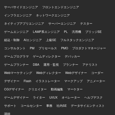
ています。元エンジニアまたはエンジニアと密にプロダク
ト・システム開発のPMをされてきた方が望ましいです。開
サーバサイドエンジニア
フロントエンドエンジニア
発部署以外のステークホルダーとのコミュニケーションの
インフラエンジニア
ネットワークエンジニア
経験があり、AI利活用に興味・関心を持ち実務でも取り組
んでいる方を歓迎いたします。現状に甘えず自ら課題を設
ネイティブアプリエンジニア
サーバーエンジニア
テスター
定し、関係者を巻き込み主体的に改善へと導ける方、常に
ゲームエンジニア
自身のスタンスを持ち考えを周囲に共有できる方、相手の
LAMP系エンジニア
PL
汎用機
ブリッジSE
期待値を理解し丁寧なコミュニケーションでステークホル
組込・制御
AIエンジニア
上級SE
フルスタックエンジニア
ダーと調整ができる方を求めています。 【ポジションの魅
力】 AI関連のtoC向けプロダクトに関わりながら、複数の開
コンサルタント
PM
プリセールス
PMO
プロダクトマネージャー
発プロジェクトをリードできる環境です。ビジネスサイド
ゲームプログラマ
ゲームディレクター
デバッカー
からエンジニア、デザイナーまで多様なメンバーと協業
し、上流からリリースまで一貫して関与できるため、プロ
ゲームプランナー
DBA
運用・監視
プランナー
アナリスト
ダクトマネジメントおよびプロジェクトマネジメントのス
Webマーケティング
キルを幅広く高めていただけます。 【開発環境】 戦略開発
Webディレクター
Webデザイナー
コーダー
部全体は約20名、プロダクト/プロジェクトマネジメントチ
デザイナー
Flash
イラストレーター
マークアップ
アニメーター
ームは約6名の体制です。プロジェクト管理にNotion、
Google Workspace、Confluence、開発タスク管理に
CGデザイナー
クリエイター
動画編集
マーケター
Notion、JIRA、Github、コミュニケーションにSlack、
ゲームデザイナー
ライター
UI/UX
オペレーター
ヘルプデスク
Miro、デザインにFigma、データ分析にLookerを利用して
います。
サポート
コールセンター
事務
社内SE
データサイエンティスト
講師