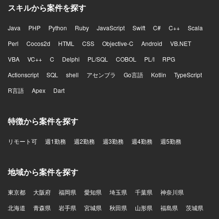
スキルから案件を探す
Java
PHP
Python
Ruby
JavaScript
Swift
C#
C++
Scala
Perl
Cocos2d
HTML
CSS
Objective-C
Android
VB.NET
VBA
VC++
C
Delphi
PL/SQL
COBOL
PL/I
RPG
Actionscript
SQL
shell
アセンブラ
Go言語
Kotlin
TypeScript
R言語
Apex
Dart
特徴から案件を探す
リモート可
週1勤務
週2勤務
週3勤務
週4勤務
週5勤務
地域から案件を探す
東京都
大阪府
福岡県
愛知県
埼玉県
千葉県
神奈川県
北海道
青森県
岩手県
宮城県
秋田県
山形県
福島県
茨城県