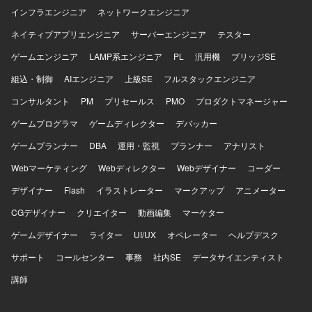
進でき、複数名体制で取り組むためナレッジシェアもしや
インフラエンジニア
ネットワークエンジニア
すい環境です。 【開発環境】 音声認識や音声AI、コンタク
トセンター／IVR／CTI周辺のソリューションおよび生成AI
ネイティブアプリエンジニア
サーバーエンジニア
テスター
を組み合わせたサービス企画環境となります。
ゲームエンジニア
LAMP系エンジニア
PL
汎用機
ブリッジSE
組込・制御
AIエンジニア
上級SE
フルスタックエンジニア
コンサルタント
PM
プリセールス
PMO
プロダクトマネージャー
ゲームプログラマ
ゲームディレクター
デバッカー
ゲームプランナー
DBA
運用・監視
プランナー
アナリスト
Webマーケティング
Webディレクター
Webデザイナー
コーダー
デザイナー
Flash
イラストレーター
マークアップ
アニメーター
CGデザイナー
クリエイター
動画編集
マーケター
ゲームデザイナー
ライター
UI/UX
オペレーター
ヘルプデスク
サポート
コールセンター
事務
社内SE
データサイエンティスト
講師