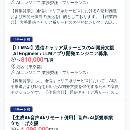
AIエンジニア
(業務委託・フリーランス)
行いながら開発を進めていただきます。 【求める人物像】
AI/LLM技術への関心が高く、新しいツールや手法を主体的
【募集背景】 通信キャリア系サービスにおけるAI活用推進
にキャッチアップしながら開発を推進できる方を求めてい
およびAI開発体制の強化を目的としております。 【作業内
ます。ローカル環境構築やAIテスト・評価までを自走でき
容】 大手通信キャリア系サービスの開発において、AI活用
る技術力に加え、既存プロジェクトへのスムーズなキャッ
推進およびDifyを用いたAI開発支援をご担当いただきます。
チアップと継続的な改善に取り組める方を歓迎いたしま
利用環境やセキュリティ要件による制約がある中で、AI駆
す。クライアントとのコミュニケーションを通じて要件や
動開発の実現に向けた技術検証や課題解決を推進いただき
リモート可
課題を整理し、柔軟かつ主体的に行動できる方が望ましい
ます。 想定される具体的な作業としては、ローカル環境構
【LLM/AI】通信キャリア系サービスのAI開発支援
です。 【ポジションの魅力】 大手通信キャリア系サービス
築、AI/LLMアプリケーションの開発、AIテストおよび評
_AI Engineer / LLMアプリ開発エンジニア募集
において、生成AIやLLMを活用したアプリケーション開発
価、既存プロジェクトの引き継ぎおよび継続対応、クライ
810,000
〜
円/月
に深く関わることができるポジションです。利用環境やセ
アントの運用に沿ったプロジェクト推進などがあります。
港区（東京都）
キュリティ要件などの制約がある中で、AI駆動開発の実現
【求める人物像】 AI/LLM領域の技術トレンドに関心を持
AIエンジニア
(業務委託・フリーランス)
に向けた技術検証や課題解決に取り組むことで、実践的な
ち、自走してキャッチアップできる方を求めております。
知見を蓄積できます。Difyをはじめとした最新のAI開発ツー
制約条件が多い環境下でも主体的に課題を発見し、粘り強
【募集背景】 大手通信キャリア系サービスにおいて、AI活
ルや評価手法を活用しながら、AIエンジニアとしてのスキ
く解決に取り組める方です。 クライアントやチームと円滑
用推進およびDifyを用いたAI開発支援を強化するための増員
ルを高めていただけます。 【開発環境】 Difyや各種LLMを
にコミュニケーションを取りながら、継続的なサービス改
ポジションです。 【作業内容】 通信キャリア系サービスに
用いた生成AIアプリケーション開発環境を利用いたしま
善に取り組める方を期待しております。 【ポジションの魅
おけるAI駆動開発を推進していただきます。具体的には、
す。ローカル開発環境上での実装・検証を行い、AIテスト
力】 大手通信キャリア系サービスにおいて、生成AIやLLM
ローカル開発環境の構築、AI/LLMアプリケーションの開
や評価ツールを用いて品質検証を実施いたします。API連携
を活用した先進的な取り組みに関わることができます。 AI
発、AIテストおよび評価の実施、既存プロジェクトの引き
リモート可
やプロンプトおよびワークフロー設計を通じて、AIアプリ
駆動開発の技術検証から実運用を見据えた開発まで幅広く
継ぎと継続対応、クライアントの運用に沿ったプロジェク
【生成AI/音声AI/リモート併用】音声×AI新規事業
ケーションの機能拡張や改善に取り組んでいただきます。
経験でき、AIアプリケーション開発のスキルを総合的に高
ト推進などをご担当いただきます。 【求める人物像】
立ち上げ支援
めることができます。 Difyをはじめとする最新のAI開発基
AI/LLM領域の技術動向に関心が高く、自ら課題を発見し主
1,296,000
〜
円/月