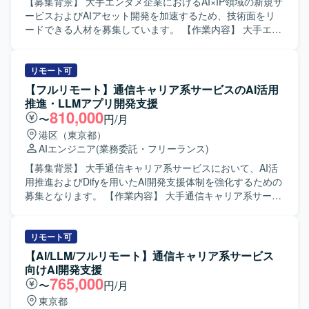
【募集背景】 大手エンタメ企業におけるAI×IP領域の新規サ
ービスおよびAIアセット開発を加速するため、技術面をリ
ードできる人材を募集しています。 【作業内容】 大手エン
タメ企業の経営直下で推進されているAI活用組織にて、
AI×IP領域における新規サービスやAIアセットの企画具体化
から実装推進までをリードしていただきます。 コンサルテ
リモート可
ィングファームが検討した新規事業構想の内容を踏まえ、
【フルリモート】通信キャリア系サービスのAI活用
実サービス化に向けた要件整理や技術方針の検討を行い、
推進・LLMアプリ開発支援
開発推進を担っていただきます。 AI関連サービスやAIプロ
810,000
〜
円/月
ダクトの立ち上げにおいて、要件定義から実装推進までを
港区（東京都）
自走し、AIエンジニア組織の技術面を統括していただきま
AIエンジニア
(業務委託・フリーランス)
す。 また、経営層、コンサルティングファーム、開発メン
バーとの打ち合わせに参加し、技術観点での論点整理や意
【募集背景】 大手通信キャリア系サービスにおいて、AI活
思決定支援を行っていただきます。 【求める人物像】 AI技
用推進およびDifyを用いたAI開発支援体制を強化するための
術の知見だけでなく、新規事業を実際のサービスとして形
募集となります。 【作業内容】 大手通信キャリア系サービ
にしていく推進力と実装力をお持ちの方を想定していま
スの開発プロジェクトに参画し、利用環境やセキュリティ
す。 【ポジションの魅力】 経営直下のAI活用組織におい
要件の制約下でAI駆動開発を実現するための技術検証や課
て、新規事業構想フェーズから実装フェーズまで一気通貫
題解決を推進していただきます。ローカル開発環境の構築
リモート可
で関与でき、AI×IP領域のサービス立ち上げをリードする経
から、AI/LLMアプリケーションの開発、テストおよび評価
【AI/LLM/フルリモート】通信キャリア系サービス
験を積むことができます。 【開発環境】 AI関連サービスお
までを一貫してご担当いただきます。既存プロジェクトの
向けAI開発支援
よびAIプロダクトの企画・実装を行うための技術検討や要
引き継ぎを行い、その後の継続開発や改善対応を実施して
765,000
〜
円/月
件定義、開発推進を行う環境です。
いただきます。また、クライアントの運用方針やプロセス
東京都
に沿った形でプロジェクトを推進し、要望の整理や調整を