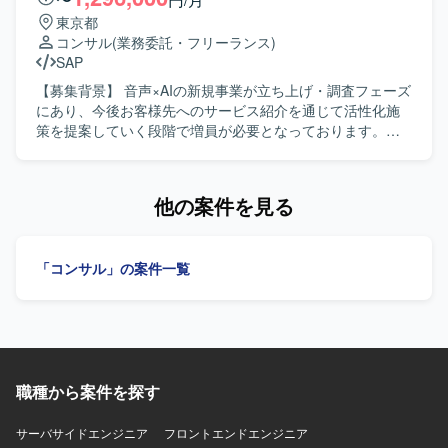
盤やツールを用いた実践的な開発経験を積むことができま
体的に解決へと導いていける方を求めています。複数ステ
東京都
す。 【開発環境】 Dify、LLM/生成AIアプリ、ローカル開発
ークホルダーとのコミュニケーションを円滑に行いなが
コンサル
(業務委託・フリーランス)
環境、AIテスト・評価ツール、API連携、プロンプトおよび
ら、クライアントの要望を踏まえた提案や改善を進められ
SAP
ワークフロー設計などの環境で開発を行います。
る方が望ましいです。 【ポジションの魅力】 利用環境やセ
キュリティ要件による制約がある中で、AI駆動開発の実現
【募集背景】 音声×AIの新規事業が立ち上げ・調査フェーズ
に向けた技術検証や課題解決をリードできる、チャレンジ
にあり、今後お客様先へのサービス紹介を通じて活性化施
ングなポジションです。Difyや生成AIアプリケーションなど
策を提案していく段階で増員が必要となっております。
先端技術に関わりながら、通信キャリア系サービスのAI活
【作業内容】 音声×AIの新規事業立ち上げ支援を行います。
用を推進する経験を積むことができます。 【開発環境】
ご担当者と並走しながら仮説立案から検証、軌道修正まで
Dify、LLM/生成AIアプリ、ローカル開発環境、AIテスト・評
を現場に入り込んで推進していただきます。事業に関する
他の案件を見る
価ツール、API連携、プロンプトおよびワークフロー設計な
課題整理、方針策定、成果物化を行い、お客様先へのサー
どを用いて開発を行います。
ビス紹介を通じた活性化施策の提案をしていただきます。
リリース後はナレッジ移転や教育も担当していただきま
「コンサル」の案件一覧
す。 【求める人物像】 音声認識や音声AI、コンタクトセン
ター領域などの知見と生成AI活用の実行支援経験を組み合
わせて、新規事業開発における仮説検証サイクルを自走し
て回し切れる方を求めております。顧客と対等な立場で議
論しながら、課題整理から方針策定、サービス企画まで主
体的に推進できる方が望ましいです。 【ポジションの魅
職種から案件を探す
力】 音声×AIという先進領域で、新規事業の立ち上げフェー
ズからリリース後のナレッジ移転まで一気通貫で関わるこ
とができます。裁量を持って仮説検証やサービス企画を推
サーバサイドエンジニア
フロントエンドエンジニア