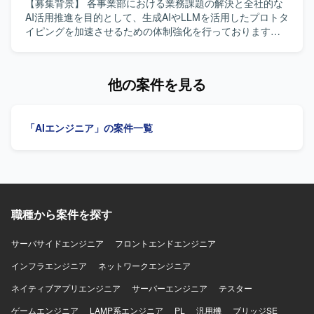
キュリティ要件による制約がある中で、AI駆動開発の実現
【募集背景】 各事業部における業務課題の解決と全社的な
に向けた技術検証や課題解決をリードできる、チャレンジ
AI活用推進を目的として、生成AIやLLMを活用したプロトタ
ングなポジションです。Difyや生成AIアプリケーションなど
イピングを加速させるための体制強化を行っております。
先端技術に関わりながら、通信キャリア系サービスのAI活
【作業内容】 事業部へのヒアリングを通じて業務課題を構
用を推進する経験を積むことができます。 【開発環境】
造化し、要件定義まで一気通貫で推進していただきます。
Dify、LLM/生成AIアプリ、ローカル開発環境、AIテスト・評
生成AIやLLMを活用したPoCの設計や、RAGやAIエージェ
他の案件を見る
価ツール、API連携、プロンプトおよびワークフロー設計な
ントを用いたプロトタイプ開発を担当していただきます。
どを用いて開発を行います。
あわせて、技術選定や検証設計、評価指標の設定およびレ
ポーティングも行っていただきます。 【求める人物像】 事
「AIエンジニア」の案件一覧
業部門と協働しながら課題の本質を見極め、自ら主体的に
要件定義からプロトタイピングまで推進できる方を求めて
おります。新しい技術やツールへのキャッチアップが速
く、仮説検証を高速に回しながら価値提供につなげられる
方が望ましいです。 【ポジションの魅力】 全社横断で複数
の事業部と関わりながら、0→1フェーズのAIプロダクト創
職種から案件を探す
出に深く関与していただけます。生成AIやLLM、RAG、AI
エージェントといった最先端技術を用いたプロトタイピン
グに専念できる環境で、PoCを通じてインパクトの大きい
サーバサイドエンジニア
フロントエンドエンジニア
業務改善や新しいビジネス価値の創出に貢献していただけ
インフラエンジニア
ネットワークエンジニア
ます。 【開発環境】 生成AI／LLM、RAG、AIエージェン
ト、AWS／GCP／Azureなどのクラウドサービスを活用し
ネイティブアプリエンジニア
サーバーエンジニア
テスター
たプロトタイピング環境を想定しております。
ゲームエンジニア
LAMP系エンジニア
PL
汎用機
ブリッジSE