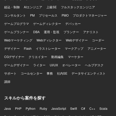
組込・制御
AIエンジニア
上級SE
フルスタックエンジニア
コンサルタント
PM
プリセールス
PMO
プロダクトマネージャー
ゲームプログラマ
ゲームディレクター
デバッカー
ゲームプランナー
DBA
運用・監視
プランナー
アナリスト
Webマーケティング
Webディレクター
Webデザイナー
コーダー
デザイナー
Flash
イラストレーター
マークアップ
アニメーター
CGデザイナー
クリエイター
動画編集
マーケター
ゲームデザイナー
ライター
UI/UX
オペレーター
ヘルプデスク
サポート
コールセンター
事務
社内SE
データサイエンティスト
講師
スキルから案件を探す
Java
PHP
Python
Ruby
JavaScript
Swift
C#
C++
Scala