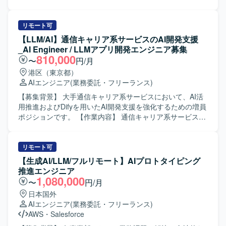
る技術力に加え、既存プロジェクトへのスムーズなキャッ
推進およびDifyを用いたAI開発支援をご担当いただきます。
チアップと継続的な改善に取り組める方を歓迎いたしま
利用環境やセキュリティ要件による制約がある中で、AI駆
す。クライアントとのコミュニケーションを通じて要件や
動開発の実現に向けた技術検証や課題解決を推進いただき
リモート可
課題を整理し、柔軟かつ主体的に行動できる方が望ましい
ます。 想定される具体的な作業としては、ローカル環境構
【LLM/AI】通信キャリア系サービスのAI開発支援
です。 【ポジションの魅力】 大手通信キャリア系サービス
築、AI/LLMアプリケーションの開発、AIテストおよび評
_AI Engineer / LLMアプリ開発エンジニア募集
において、生成AIやLLMを活用したアプリケーション開発
価、既存プロジェクトの引き継ぎおよび継続対応、クライ
810,000
〜
円/月
に深く関わることができるポジションです。利用環境やセ
アントの運用に沿ったプロジェクト推進などがあります。
港区（東京都）
キュリティ要件などの制約がある中で、AI駆動開発の実現
【求める人物像】 AI/LLM領域の技術トレンドに関心を持
AIエンジニア
(業務委託・フリーランス)
に向けた技術検証や課題解決に取り組むことで、実践的な
ち、自走してキャッチアップできる方を求めております。
知見を蓄積できます。Difyをはじめとした最新のAI開発ツー
制約条件が多い環境下でも主体的に課題を発見し、粘り強
【募集背景】 大手通信キャリア系サービスにおいて、AI活
ルや評価手法を活用しながら、AIエンジニアとしてのスキ
く解決に取り組める方です。 クライアントやチームと円滑
用推進およびDifyを用いたAI開発支援を強化するための増員
ルを高めていただけます。 【開発環境】 Difyや各種LLMを
にコミュニケーションを取りながら、継続的なサービス改
ポジションです。 【作業内容】 通信キャリア系サービスに
用いた生成AIアプリケーション開発環境を利用いたしま
善に取り組める方を期待しております。 【ポジションの魅
おけるAI駆動開発を推進していただきます。具体的には、
す。ローカル開発環境上での実装・検証を行い、AIテスト
力】 大手通信キャリア系サービスにおいて、生成AIやLLM
ローカル開発環境の構築、AI/LLMアプリケーションの開
や評価ツールを用いて品質検証を実施いたします。API連携
を活用した先進的な取り組みに関わることができます。 AI
発、AIテストおよび評価の実施、既存プロジェクトの引き
リモート可
やプロンプトおよびワークフロー設計を通じて、AIアプリ
駆動開発の技術検証から実運用を見据えた開発まで幅広く
継ぎと継続対応、クライアントの運用に沿ったプロジェク
【生成AI/LLM/フルリモート】AIプロトタイピング
ケーションの機能拡張や改善に取り組んでいただきます。
経験でき、AIアプリケーション開発のスキルを総合的に高
ト推進などをご担当いただきます。 【求める人物像】
推進エンジニア
めることができます。 Difyをはじめとする最新のAI開発基
AI/LLM領域の技術動向に関心が高く、自ら課題を発見し主
1,080,000
〜
円/月
盤やツールを用いた実践的な開発経験を積むことができま
体的に解決へと導いていける方を求めています。複数ステ
日本国外
す。 【開発環境】 Dify、LLM/生成AIアプリ、ローカル開発
ークホルダーとのコミュニケーションを円滑に行いなが
AIエンジニア
(業務委託・フリーランス)
環境、AIテスト・評価ツール、API連携、プロンプトおよび
ら、クライアントの要望を踏まえた提案や改善を進められ
AWS
・
Salesforce
ワークフロー設計などの環境で開発を行います。
る方が望ましいです。 【ポジションの魅力】 利用環境やセ