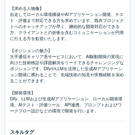
【求める人物像】

自走してローカル環境構築やAIアプリケーション開発、テス
ト・評価まで対応できる方を求めています。既存プロジェク
トへのキャッチアップが早く、継続的な開発対応ができる
方、クライアントとの折衝を含むコミュニケーションが円滑
に行える方を歓迎いたします。

【ポジションの魅力】

大手通信キャリア系サービスにおいて、AI駆動開発の実現に
向けた技術検証や課題解決をリードできるチャレンジングな
ポジションです。DifyやLLMを活用した生成AIアプリケーシ
ョン開発に携わることで、先端技術の知見や実務経験を深め
ることができます。

【開発環境】

Dify、LLMおよび生成AIアプリケーション、ローカル開発環
境、AIテスト・評価ツール、API連携、プロンプトおよびワ
ークフロー設計などの環境で開発を行います。
スキルタグ