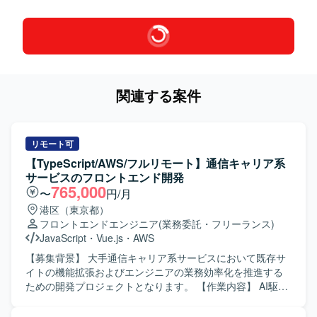
関連する案件
リモート可
【TypeScript/AWS/フルリモート】通信キャリア系
サービスのフロントエンド開発
765,000
〜
円/月
港区（東京都）
フロントエンドエンジニア
(業務委託・フリーランス)
JavaScript
・
Vue.js
・
AWS
【募集背景】 大手通信キャリア系サービスにおいて既存サ
イトの機能拡張およびエンジニアの業務効率化を推進する
ための開発プロジェクトとなります。 【作業内容】 AI駆動
環境下でのフロントエンド開発をご担当いただきます。具
体的には、GitHub Copilot等のAI支援ツールを活用した実