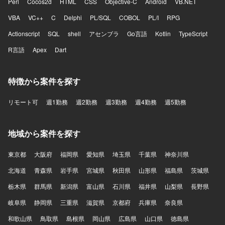
Perl
Cocos2d
HTML
CSS
Objective-C
Android
VB.NET
VBA
VC++
C
Delphi
PL/SQL
COBOL
PL/I
RPG
Actionscript
SQL
shell
アセンブラ
Go言語
Kotlin
TypeScript
R言語
Apex
Dart
特徴から案件を探す
リモート可
週1勤務
週2勤務
週3勤務
週4勤務
週5勤務
地域から案件を探す
東京都
大阪府
福岡県
愛知県
埼玉県
千葉県
神奈川県
北海道
青森県
岩手県
宮城県
秋田県
山形県
福島県
茨城県
栃木県
群馬県
新潟県
富山県
石川県
福井県
山梨県
長野県
岐阜県
静岡県
三重県
滋賀県
京都府
兵庫県
奈良県
和歌山県
鳥取県
島根県
岡山県
広島県
山口県
徳島県