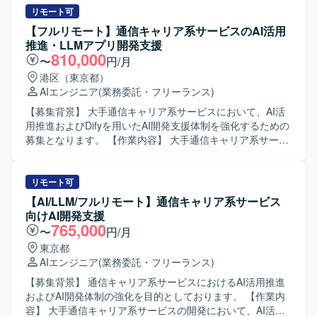
装、要件や依頼内容をプロンプトへ適切に落とし込み実装
リモート可
へつなげる業務、アジャイル開発体制での継続的なサービ
【フルリモート】通信キャリア系サービスのAI活用
ス改善、必要に応じた仕様整理および技術的な提案などを
推進・LLMアプリ開発支援
行っていただきます。 【求める人物像】 AI支援ツールを積
810,000
〜
円/月
極的に活用しながら開発を推進できる方、要望を適切に構
港区（東京都）
造化しプロンプト設計に落とし込める方、長期的なプロジ
AIエンジニア
(業務委託・フリーランス)
ェクトにおいて自走してタスクを進められる方を求めてお
ります。 【ポジションの魅力】 AI駆動開発環境やGitHub
【募集背景】 大手通信キャリア系サービスにおいて、AI活
Copilotなどの最新ツールを活用しながら開発できる点が魅
用推進およびDifyを用いたAI開発支援体制を強化するための
力です。通信キャリア系サービスという大規模なサービス
募集となります。 【作業内容】 大手通信キャリア系サービ
に継続的に関わりながら、アジャイル体制のもとサービス
スの開発プロジェクトに参画し、利用環境やセキュリティ
改善に取り組むことで、フロントエンド開発とAI活用の双
要件の制約下でAI駆動開発を実現するための技術検証や課
方でスキルアップが期待できます。 【開発環境】 Vue.jsベ
題解決を推進していただきます。ローカル開発環境の構築
リモート可
ースのシステムを中心に、GitHub CopilotやAWSを利用した
から、AI/LLMアプリケーションの開発、テストおよび評価
【AI/LLM/フルリモート】通信キャリア系サービス
アジャイル（Scrum）開発体制となります。
までを一貫してご担当いただきます。既存プロジェクトの
向けAI開発支援
引き継ぎを行い、その後の継続開発や改善対応を実施して
765,000
〜
円/月
いただきます。また、クライアントの運用方針やプロセス
東京都
に沿った形でプロジェクトを推進し、要望の整理や調整を
AIエンジニア
(業務委託・フリーランス)
行いながら開発を進めていただきます。 【求める人物像】
AI/LLM技術への関心が高く、新しいツールや手法を主体的
【募集背景】 通信キャリア系サービスにおけるAI活用推進
にキャッチアップしながら開発を推進できる方を求めてい
およびAI開発体制の強化を目的としております。 【作業内
ます。ローカル環境構築やAIテスト・評価までを自走でき
容】 大手通信キャリア系サービスの開発において、AI活用