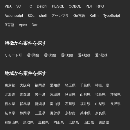
VBA
VC++
C
Delphi
PL/SQL
COBOL
PL/I
RPG
Actionscript
SQL
shell
アセンブラ
Go言語
Kotlin
TypeScript
R言語
Apex
Dart
特徴から案件を探す
リモート可
週1勤務
週2勤務
週3勤務
週4勤務
週5勤務
地域から案件を探す
東京都
大阪府
福岡県
愛知県
埼玉県
千葉県
神奈川県
北海道
青森県
岩手県
宮城県
秋田県
山形県
福島県
茨城県
栃木県
群馬県
新潟県
富山県
石川県
福井県
山梨県
長野県
岐阜県
静岡県
三重県
滋賀県
京都府
兵庫県
奈良県
和歌山県
鳥取県
島根県
岡山県
広島県
山口県
徳島県