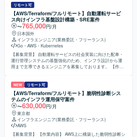
クリエイティブおよびゲーム開発に必要な機材や技術的イ
としてのスキルを幅広く磨いていただけます。 【開発環
ード作成およびコードレビュー対応、Terraformのアプライ
リモート可
ンプットへの投資が積極的に行われており、勉強会参加や
境】 Databricks, AWS, Terraform などを用いたデータ処理
作業と、それに伴う関係各所への連携・通知・調整を実施
【AWS/Terraform/フルリモート】自動運転サービ
R&Dなどを通じて継続的にスキルアップできる環境です。
基盤およびインフラ基盤構成になります。
していただきます。 また、CI/CDおよび評価運用の仕組み
ス向けインフラ基盤設計構築・SRE案件
化として、開発・運用基盤における効率的なCIプロセスの
765,000
〜
円/月
設計および実装、開発環境（コードエディター）の整備と
日本国外
ドキュメント化、クラウド上のWeb操作からコードエディ
インフラエンジニア
(業務委託・フリーランス)
ターへの移行に伴う拡張機能やツールの設定・検証、手順
Go
・
AWS
・
Kubernetes
書や仕様書の作成・アップデートのサポートを行っていた
だきます。 【求める人物像】 インフラのコード化や
【募集背景】 自動運転サービスの社会実装に向けた配車・
DevOpsに主体的に取り組み、チームと連携しながら開発全
運行管理システムの基盤強化のため、インフラ設計から運
体の生産性向上に貢献していただける方を求めておりま
用まで主導できるエンジニアを募集しております。 【作業
す。 【ポジションの魅力】 生成AIを活用した最先端技術に
内容】 自動運転サービスに必要なシステムの開発やサービ
触れながら、大手製造業向けの影響力の大きい基盤開発に
ス提供を支えるインフラ基盤の設計・構築・運用を担当し
携わることができます。単なるインフラ維持管理にとどま
ていただきます。 サービス立ち上げの初期フェーズから参
NEW
リモート可
らず、CI/CDの仕組み化やエディター環境の整備など、
画し、アーキテクト設計や基本設計（主にセキュリティや
【AWS/Terraform/フルリモート】脆弱性診断シス
DevOpsの推進者として開発全体の仕組みづくりを主導して
可観測性などの非機能要件）を実施していただきます。 そ
テムのインフラ運用保守案件
いただけます。 【開発環境】 Terraformを用いたインフラ
の後はインフラエンジニア/SREとして、環境の構築および
630,000
〜
円/月
コード化および主要クラウドサービス（AWSなど）上での
最適化を主導していただきます。 具体的には、開発および
東京都
環境構築・運用を行う開発環境となっております。
サービス提供基盤のアーキテクト設計や基本設計、DevOps
インフラエンジニア
(業務委託・フリーランス)
環境の設計・構築、SREとして環境の自動化や最適化など
AWS
を行っていただきます。 【求める人物像】 自ら主体的にサ
ービス基盤づくりに取り組み、非機能要件を意識した設
【募集背景】 【作業内容】 AWS上に構築した脆弱性診断シ