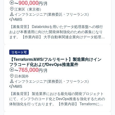
用を行います。 ・運用中および開発中のゲームタイトルを
900,000
〜
円/月
横断して、インフラ面からプロジェクトを支援していただ
江東区（東京都）
きます。 ・新しい技術の検証や導入展開を行い、サービス
インフラエンジニア
(業務委託・フリーランス)
にとって最適なインフラ構成の検討を行います。 ・パフォ
AWS
ーマンス向上やコスト削減など、インフラ面からの課題解
決に取り組んでいただきます。 【求める人物像】 ・インフ
【募集背景】 Databricksを用いたデータ処理基盤への移行
ラアーキテクチャの検討や新技術のキャッチアップが好き
および本番適用に向けた開発体制強化のための募集になり
で、主体的に提案・改善に取り組める方を求めておりま
ます。 【作業内容】 大手自動車関連企業向けデータ処理基
す。 ・チームやプロジェクトを横断してコミュニケーショ
盤において、Databricksを用いた設計・構築をご担当いただ
ンを取りながら、自律的に価値創出を行える方を歓迎いた
きます。 既存のSnowflakeベースのシステムで満たせてい
します。 ・事業やサービスの成長に合わせて、自身のスキ
なかった要件をDatabricksで実現するため、本番適用に向け
リモート可
ルや役割の拡張にも前向きに取り組める方を求めておりま
た運用設計およびインフラ基盤構築を行っていただきま
【Terraform/AWS/フルリモート】製造業向けイン
す。 【ポジションの魅力】 ・運用中および新規開発中の複
す。 具体的には、各サービス開発者に対するDatabricks移
フラコード化およびDevOps推進案件
数の大型ゲームタイトルに横断的に関わることができ、多
行に向けた支援や各種調整、Databricks環境での運用設計お
765,000
〜
円/月
様な開発フェーズや規模のプロジェクトで経験を積むこと
よび運用手順書の作成、AWSおよびTerraform等を用いたイ
日本国外
ができます。 ・SREチームの一員として、全プロジェクト
ンフラ基盤環境の構築などを実施していただきます。 【求
インフラエンジニア
(業務委託・フリーランス)
のインフラ設計・構築・運用に携わりながら、サービスの
める人物像】 関係部署や開発者とのコミュニケーションを
AWS
パフォーマンス向上やコスト最適化に直接貢献できます。
円滑に行いながら、主体的に課題整理と調整を進めていた
・組織として新たな挑戦を歓迎するカルチャーの中で、大
だける方を求めております。 【ポジションの魅力】
【募集背景】 製造業界における最先端の開発プロジェクト
きな裁量を持ち、長期的なキャリア形成と技術的成長を両
Databricksを中心とした最新のデータ処理基盤の設計・構築
にて、インフラのコード化とDevOps推進を強化するための
立できる環境です。 【開発環境】 ・複数の新規および運用
に携わることができ、大規模分散処理基盤の知見を深める
体制強化を行っております。 【作業内容】 Terraformによ
中のゲームタイトルに対し、SREチームが横断的にインフ
ことができます。 また、運用設計からインフラ構築まで一
る環境構築とコード管理を行っていただきます。
ラ設計・構築・運用を担当する体制となっております。 ・
連の工程に関わることで、クラウドデータ基盤エンジニア
OpenClaw（Open-Crow）を動作させる環境のTerraformコ