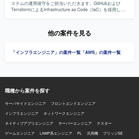
計・改善ができる方を求めております。 長期的なサービス
ステムの運用保守をご担当いただきます。GitHubおよび
展開を見据え、チームと協調しながら継続的な改善に取り
TerraformによるInfrastructure as Code（IaC）を採用し、
組める方が望ましいです。 【ポジションの魅力】 サービス
AWSインフラの運用保守、障害対応、変更作業、改善対応
として安全かつ継続的に運用するための基盤づくりに深く
を行っていただきます。 【求める人物像】 主体的に課題を
関わることができます。 スモールスタートから5年スパンで
発見し、改善提案・実行ができる方を求めています。 【ポ
他の案件を見る
の大規模展開を見据えたプロジェクトであり、立ち上げフ
ジションの魅力】 Infrastructure as Code（IaC）を活用し
ェーズから仕様検討やアーキテクチャ設計に関与できま
たAWSインフラの運用保守に携わることができます。 【開
す。 移動支援や地域交通の維持、ドライバー不足などの社
発環境】 AWS、Terraform、GitHub、Linux、Dockerを使用
「インフラエンジニア」の案件一覧
「AWS」の案件一覧
会課題の解決に直結する社会インフラ領域に挑戦できる点
します。
も大きな魅力です。 【開発環境】 クラウド：AWS または
GCP 基盤：EKS + マネージドサービス 言語：Go / React な
ど（予定） その他：マイクロサービス、データ処理設計 な
ど
職種から案件を探す
サーバサイドエンジニア
フロントエンドエンジニア
インフラエンジニア
ネットワークエンジニア
ネイティブアプリエンジニア
サーバーエンジニア
テスター
ゲームエンジニア
LAMP系エンジニア
PL
汎用機
ブリッジSE