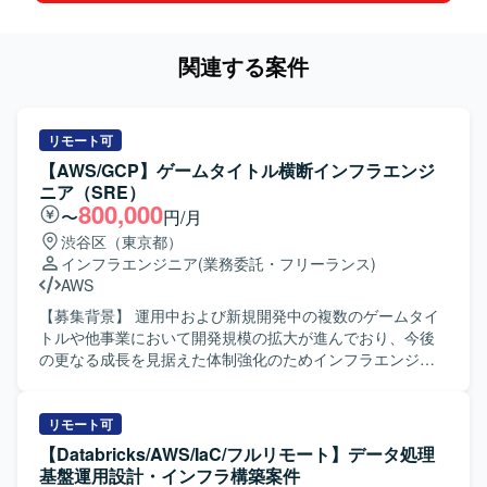
関連する案件
リモート可
【AWS/GCP】ゲームタイトル横断インフラエンジ
ニア（SRE）
800,000
〜
円/月
渋谷区（東京都）
インフラエンジニア
(業務委託・フリーランス)
AWS
【募集背景】 運用中および新規開発中の複数のゲームタイ
トルや他事業において開発規模の拡大が進んでおり、今後
の更なる成長を見据えた体制強化のためインフラエンジニ
アを募集しております。事業フェーズやサービス規模の異
なるプロジェクトが多数進行しており、他プロジェクトと
の協業を通じて組織とともに成長していただける方を求め
リモート可
ております。 【作業内容】 ・スマートフォン向けゲームお
【Databricks/AWS/IaC/フルリモート】データ処理
よびWebサービスのサーバインフラ環境の設計・構築・運
基盤運用設計・インフラ構築案件