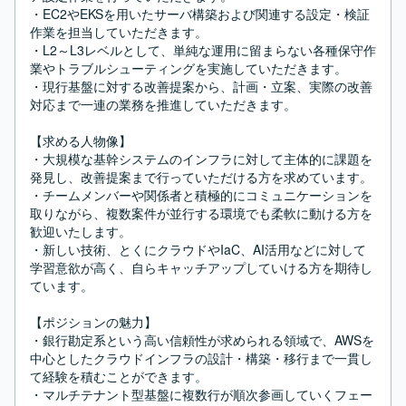
・EC2やEKSを用いたサーバ構築および関連する設定・検証
作業を担当していただきます。

・L2～L3レベルとして、単純な運用に留まらない各種保守作
業やトラブルシューティングを実施していただきます。

・現行基盤に対する改善提案から、計画・立案、実際の改善
対応まで一連の業務を推進していただきます。

【求める人物像】

・大規模な基幹システムのインフラに対して主体的に課題を
発見し、改善提案まで行っていただける方を求めています。

・チームメンバーや関係者と積極的にコミュニケーションを
取りながら、複数案件が並行する環境でも柔軟に動ける方を
歓迎いたします。

・新しい技術、とくにクラウドやIaC、AI活用などに対して
学習意欲が高く、自らキャッチアップしていける方を期待し
ています。

【ポジションの魅力】

・銀行勘定系という高い信頼性が求められる領域で、AWSを
中心としたクラウドインフラの設計・構築・移行まで一貫し
て経験を積むことができます。

・マルチテナント型基盤に複数行が順次参画していくフェー