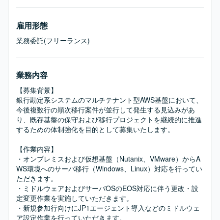
雇用形態
業務委託(フリーランス)
業務内容
【募集背景】

銀行勘定系システムのマルチテナント型AWS基盤において、
今後複数行の順次移行案件が並行して発生する見込みがあ
り、既存基盤の保守および移行プロジェクトを継続的に推進
するための体制強化を目的として募集いたします。

【作業内容】

・オンプレミスおよび仮想基盤（Nutanix、VMware）からA
WS環境へのサーバ移行（Windows、Linux）対応を行ってい
ただきます。

・ミドルウェアおよびサーバOSのEOS対応に伴う更改・設
定変更作業を実施していただきます。

・新規参加行向けにJP1エージェント導入などのミドルウェ
ア設定作業を行っていただきます。
