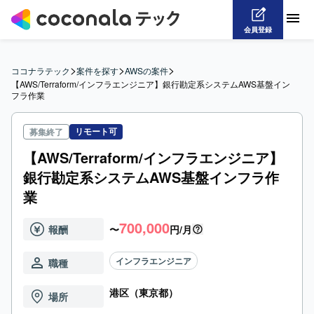
会員登録
>
>
>
ココナラテック
案件を探す
AWSの案件
【AWS/Terraform/インフラエンジニア】銀行勘定系システムAWS基盤イン
フラ作業
リモート可
募集終了
【AWS/Terraform/インフラエンジニア】
銀行勘定系システムAWS基盤インフラ作
業
700,000
報酬
〜
円/月
インフラエンジニア
職種
港区（東京都）
場所