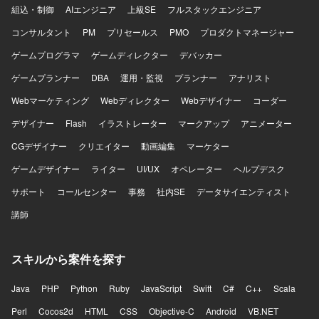
組込・制御
AIエンジニア
上級SE
フルスタックエンジニア
コンサルタント
PM
プリセールス
PMO
プロダクトマネージャー
ゲームプログラマ
ゲームディレクター
デバッカー
ゲームプランナー
DBA
運用・監視
プランナー
アナリスト
Webマーケティング
Webディレクター
Webデザイナー
コーダー
デザイナー
Flash
イラストレーター
マークアップ
アニメーター
CGデザイナー
クリエイター
動画編集
マーケター
ゲームデザイナー
ライター
UI/UX
オペレーター
ヘルプデスク
サポート
コールセンター
事務
社内SE
データサイエンティスト
講師
スキルから案件を探す
Java
PHP
Python
Ruby
JavaScript
Swift
C#
C++
Scala
Perl
Cocos2d
HTML
CSS
Objective-C
Android
VB.NET