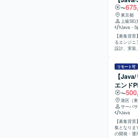
ステムの仕
675
〜
一に考えて
きに取り組める方を想定して
東京都
システムの
上級SE
件定義から
Java
・
S
ラウド、ミドル
【募集背景
およびShe
るエンジニアを募集しております
各種ミドル
設計、実装
者との調整やレビュー
関係者と円
【ポジショ
リモート可
スまで一貫して
【Jav
びSprin
エンドP
500
〜
港区（東
サーバサ
Java
【募集背景
集となります。 【作業内容】 上場企業向けIR支援プラットフォーム
の開発・運