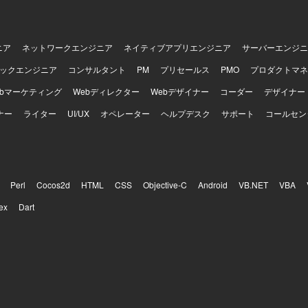
ニア
ネットワークエンジニア
ネイティブアプリエンジニア
サーバーエンジニ
ックエンジニア
コンサルタント
PM
プリセールス
PMO
プロダクトマネ
ebマーケティング
Webディレクター
Webデザイナー
コーダー
デザイナー
ナー
ライター
UI/UX
オペレーター
ヘルプデスク
サポート
コールセン
Perl
Cocos2d
HTML
CSS
Objective-C
Android
VB.NET
VBA
ex
Dart