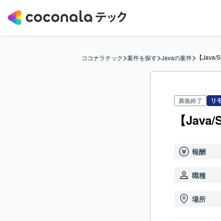
>
>
>
【Jav
ココナラテック
案件を探す
Javaの案件
リ
募集終了
【Jav
報酬
職種
場所