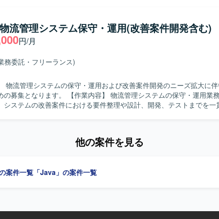
ユーザーと技術観点で折衝し、要求整理と要件定義を行っていただきま
から上がってくる開発の成果物レビューを行い、品質担保を推進していた
物像】 エンドユーザーと円滑にコミュニケーションを取りながら要求整
】物流管理システム保守・運用(改善案件開発含む)
います。技術的な観点とビジネス的な観点の両方を踏まえ、主体的に課
,000
円/月
だける方です。バックエンド領域で培った経験を生かし、メンバーをリ
ます。 【ポジションの魅力】 上場企業向けのIR支援プラットフ
わることで、事業インパクトの大きいサービス開発に携わることができ
(業務委託・フリーランス)
技術力だけでなく、要件定義やレビューなど上流工程やマネジメントス
発環境】 Javaを用いたWebアプリケーション開発環境とな
】 物流管理システムの保守・運用および改善案件開発のニーズ拡大に伴
itを利用したチーム開発を行っております。クラウド環境としてAWSやG
 【作業内容】 物流管理システムの保守・運用業務をご担当い
性があります。
。システムの改善案件における要件整理や設計、開発、テストまでを一
きます。ユーザーからの問い合わせ内容をもとにした調査や不具合対応
る人物像】 ユーザーの立場に立って課題を整理し、主体的
り組んでいただける方を求めています。関係者とのコミュニケーション
他の案件を見る
を持って業務を遂行できる方を歓迎します。 【ポジションの魅力】 物流管理
保守・運用から改善開発まで幅広く携わることで、業務理解とシステム
めることができます。ユーザーとの距離が近く、改善の効果を実感しな
」の案件一覧
「Java」の案件一覧
。 【開発環境】 WebアプリケーションおよびSQLを用いたシ
環境での業務となります。ジョブ管理ツールとしてJP1を利用するケー