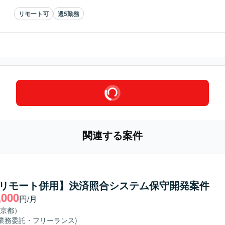
リモート可
週5勤務
関連する案件
C/リモート併用】決済照合システム保守開発案件
,000
円/月
京都）
(業務委託・フリーランス)