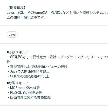
【開発環境】

Java、SQL、MCFrameXA、PL/SQLなどを用いた基幹システ
ムの開発・保守環境です。
Java
■必須スキル：
・SE兼PGとして要件定義～設計～プログラミング～リリースまで
験

・進捗管理および成果物レビューの経験

・Javaでの開発経験4年以上

・SQLでの開発経験4年以上
■歓迎スキル：
・MCFrameXAの経験

・PL/SQLでの開発経験

・販売管理に関する業務知識