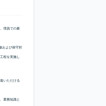
、増員での募
修および保守対
工程を実施し
進いただける
、業務知識と