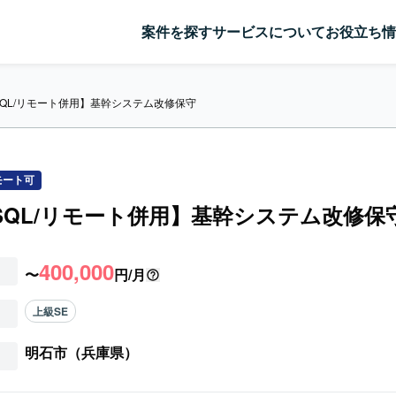
案件を探す
サービスについて
お役立ち情
a/SQL/リモート併用】基幹システム改修保守
モート可
a/SQL/リモート併用】基幹システム改修保
400,000
〜
円/月
上級SE
明石市（兵庫県）