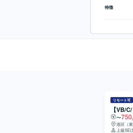
特徴
リモート可
【VB/
750
〜
港区（東
上級SE