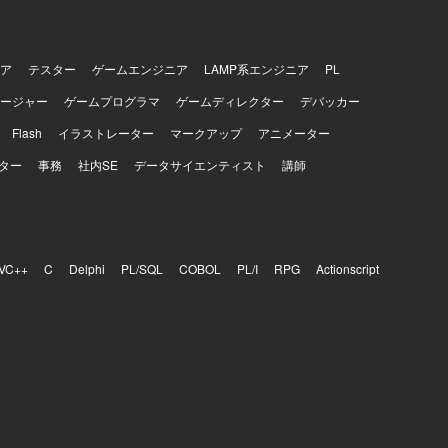
ア
テスター
ゲームエンジニア
LAMP系エンジニア
PL
ージャー
ゲームプログラマ
ゲームディレクター
デバッカー
Flash
イラストレーター
マークアップ
アニメーター
ター
事務
社内SE
データサイエンティスト
講師
VC++
C
Delphi
PL/SQL
COBOL
PL/I
RPG
Actionscript