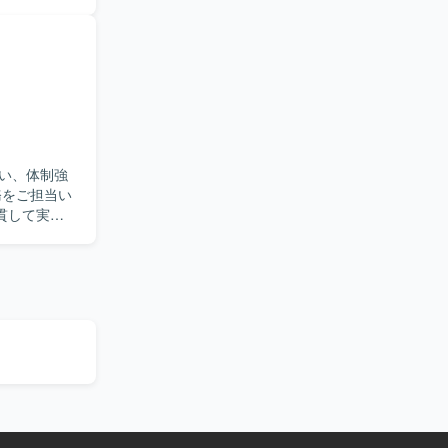
す。また、
だきます。
理ができる
題解決を推
ードするこ
ます。バッ
キルも磨く
い、体制強
CPなどを利
貫して実施
、改善提案
を円滑に行
開発スキル
がら継続的
スがありま