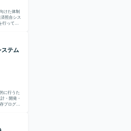
向けた体制
を行ってい
後、要件定
の工程を対
。 【求
めておりま
システム
ていただけ
ムの保守開
ルアップを
的に行うた
既存プログラ
ーションやジ
必要に応じ
きます。
す。既存シ
発