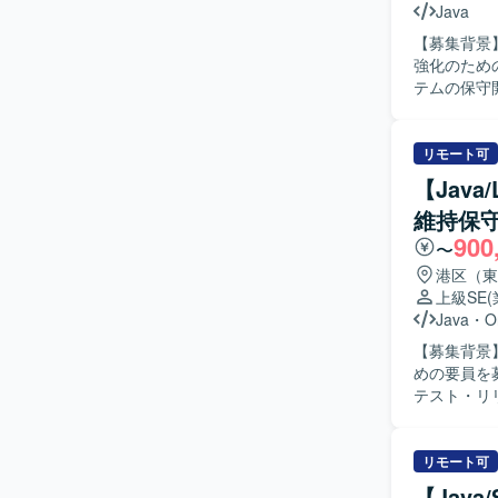
Java
【募集背景
強化のための募集です。 【作業内容】 外国
テムの保守
ただくほか
義から基本
応いただく想
リモート可
める人物像
【Jav
す。コミュ
維持保
る方を歓迎します。 【ポジションの魅力】 要件定義
900
ることがで
〜
発だけでな
港区（東
図ることができます。 【開発環境】 クラサバ環
上級SE
（HTML、J
Java
・
O
【募集背景
めの要員を募集しております。 【
テスト・リリ
ムの解析お
ョブの設定
てクラウド
リモート可
【求める人
【Java