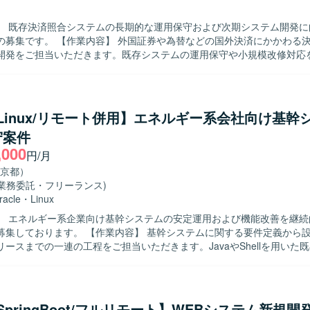
】 既存決済照合システムの長期的な運用保守および次期システム開発に
証券や為替などの国外決済にかかわる決済照合シス
開発をご担当いただきます。既存システムの運用保守や小規模改修対応
、既存システムの影響調査や修正方針の検討を実施いただきます。その
設計・詳細設計、開発作業、結合・総合テスト、本番リリースまで一連
定です。2027年4月以降は次期システムの開発対応にも参画いただきます
】 お客様との折衝を含めた上流工程から主体的に参画いただける方を求
a/Linux/リモート併用】エネルギー系会社向け基幹
ニケーション能力が高く、関係者と連携しながら積極的に作業を推進し
守案件
から本番リリースまで一通りの工程に携わ
,000
き、金融系決済業務に関する専門性を高めていただけます。既存システ
円/月
く、次期システムの新規開発にも関与できるため、長期的な視点でスキ
京都）
境（VB6.0、C言語）およびWeb系技術
(業務委託・フリーランス)
avaScript、Java）、SQL、SYBASEなどを用いた開発環境です。
racle
・
Linux
】 エネルギー系企業向け基幹システムの安定運用および機能改善を継続
作業内容】 基幹システムに関する要件定義から設計・開発・
ースまでの一連の工程をご担当いただきます。JavaやShellを用いた
よび改修、保守開発を行っていただきます。Linux環境での各種オペレ
・変更、障害発生時の原因調査および復旧対応も担っていただきます。
やミドルウェア、インフラ構成に関する検討や調整にも関わっていただ
物像】 上流から下流まで一貫して主体的に取り組める方を求めておりま
/SpringBoot/フルリモート】WEBシステム新規開