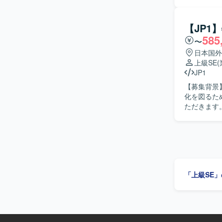
す。エンド
SEクラス
【求める人
【JP1
方を求めて
585
〜
進していた
とに意欲のある方を歓迎いたし
日本国外
ォームに関
上級SE
クエンドの
JP1
ことができるポジションです。 【開
【募集背景
ります。G
化を図るための募集となります。
用する可能
ただきます
していただ
なども行っていただきます。 【求め
に改善に取
いながら、責任感
システムの
の双方を高
「上級SE
にスキルアップしていただけます
ステム開発
す。