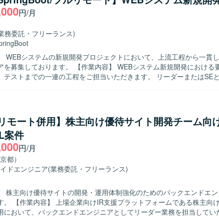
様理解やプログラム解析を粘り強く行える方、関係者と連携しながら安
,000
円/月
行動できる方を歓迎いたします。新しい技術や周辺環境のキャッチアッ
おります。 【ポジションの魅力】 長期にわたりエネルギー系基幹
維持保守に携わることで、業務知識と技術スキルの双方を深めていただ
(業務委託・フリーランス)
保守まで幅広い工程を担当するため、上流工程の経験を積みながら、イ
pringBoot
ウェアなど周辺技術にも触れられる環境となっております。 【開発環境】 Java
】 WEBシステムの新規開発プロジェクトにおいて、上流工程から一貫
llを用いた開発環境で、Linux上での運用となっております。OracleやD
。 【作業内容】 WEBシステム新規開発における要件定義から
ウェアやジョブ管理ツールを利用したシステム構成となっております。
、テストまでの一連の工程をご担当いただきます。 リーダーまたはSE
なども行っていただきます。 【求める人物像】 主体的に業務を推進し、
滑にコミュニケーションを取りながらチームをリードできる方を求めて
ンの魅力】 新規開発プロジェクトの上流から参画できるため、要件定義
関わることができ、スキルの幅を広げていただけます。 【開発環境】 Javaおよ
a/リモート併用】株主向け優待サイト開発チーム向
gBootを用いたWEBシステム開発環境となります。
L案件
,000
円/月
京都）
イドエンジニア
(業務委託・フリーランス)
】 株主向け優待サイトの開発・運用体制強化のためのバックエンドエン
である株主向け優待サイト
用において、バックエンドエンジニアとしてリーダー業務を担当してい