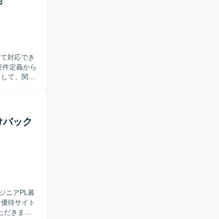
定稼働を第
プにも前向
けます。要
ンフラやク
して対応でき
b2などを含む
として、関係
おります。
からリリー
けバック
ジニアPL募
ただきま