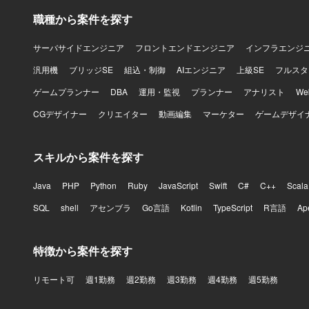
職種から案件を探す
サーバサイドエンジニア
フロントエンドエンジニア
インフラエンジ
汎用機
ブリッジSE
組込・制御
AIエンジニア
上級SE
フルスタ
ゲームプランナー
DBA
運用・監視
プランナー
アナリスト
W
CGデザイナー
クリエイター
動画編集
マーケター
ゲームデザイ
スキルから案件を探す
Java
PHP
Python
Ruby
JavaScript
Swift
C#
C++
Scala
SQL
shell
アセンブラ
Go言語
Kotlin
TypeScript
R言語
Ap
特徴から案件を探す
リモート可
週1勤務
週2勤務
週3勤務
週4勤務
週5勤務