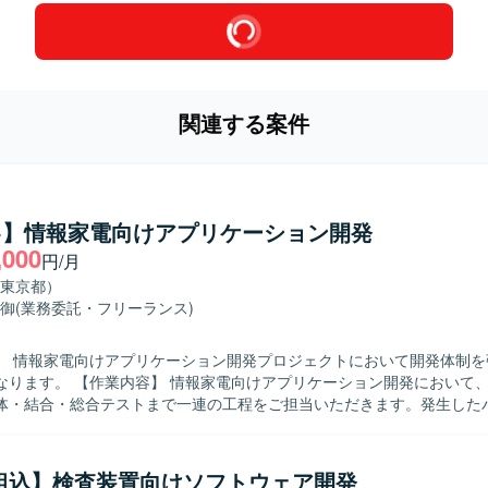
関連する案件
++】情報家電向けアプリケーション開発
,000
円/月
東京都）
御
(業務委託・フリーランス)
】 情報家電向けアプリケーション開発プロジェクトにおいて開発体制を
けアプリケーション開発において、詳細設計か
体・結合・総合テストまで一連の工程をご担当いただきます。発生した
す。 【求める人物像】 コミュニケーションを取りながら協調し
められる方を求めております。自ら課題を見つけ主体的に行動しながら
望ましいです。 【ポジションの魅力】 情報家電向けのプロダクト開
/組込】検査装置向けソフトウェア開発