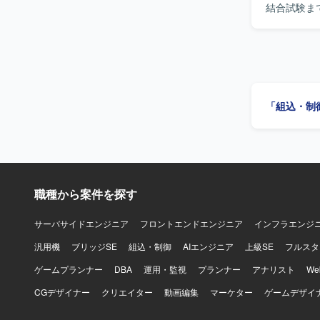
結合試験ま
調整を行い
成にも取り組んでいただきます。
連携しなが
ます。オブ
【ポジショ
開発の上流
「組込・制
Google
す。 【開発環境】 開発環境はWindows、実機環境はμITRONとなります。主な使用言語は
C++および
職種から案件を探す
サーバサイドエンジニア
フロントエンドエンジニア
インフラエンジ
汎用機
ブリッジSE
組込・制御
AIエンジニア
上級SE
フルスタ
ゲームプランナー
DBA
運用・監視
プランナー
アナリスト
W
CGデザイナー
クリエイター
動画編集
マーケター
ゲームデザイ