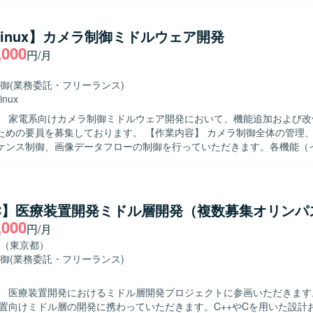
まで一連の工程を実施していただきます。 【求める人物像】 組込開発におけ
からテストまでを主体的に担える方を求めています。認証機能など新し
に取り組み、周囲と協調しながら開発を進めていただける方が望ましいです
/Linux】カメラ制御ミドルウェア開発
魅力】 入退館やPOSなど実利用シーンに近い組込端末の開発に携わる
,000
円/月
組込Linuxに関する知見を深めることができます。基本設計から評価ま
、上流から下流まで一貫した経験を積むことができます。 【開発環境】 組込
環境上でC++を用いた開発を行います。認証機能としてカード認証・顔認証
御
(業務委託・フリーランス)
していただきます。
inux
】 家電系向けカメラ制御ミドルウェア開発において、機能追加および改
募集しております。 【作業内容】 カメラ制御全体の管理、動画および
ケンス制御、画像データフローの制御を行っていただきます。各機能（
制御、露出制御、認識など）と密に連携し、1フレームの画像データを
理をマイクロ秒単位で実施いたします。完全な新規開発ではなく、既存
て機能追加や修正を行っていただきます。基本設計、詳細設計、プログ
テストまで一貫してご対応いただきます。 【求める人物像】 能動的に作業を
/C】医療装置開発ミドル層開発（複数募集オリンパ
ができ、長期的に継続して取り組んでいただける方を求めております。
,000
円/月
ュニケーションが円滑に行え、仕様書を正確に理解できる方を歓迎いた
ンの魅力】 カメラ制御におけるコアとなるミドルウェア開発に携わるこ
（東京都）
ーやレンズ制御など複数の機能と連携しながら高精度な画像処理制御を
御
(業務委託・フリーランス)
す。長期的なプロジェクトの中で、組込C++開発スキルやリアルタイム
】 OSはLinux環境となり、組込C++を用いたカメラ制
 医療装置開発におけるミドル層開発プロジェクトに参画いただきます。 【作
ェアの開発を行います。
装置向けミドル層の開発に携わっていただきます。C++やCを用いた設計