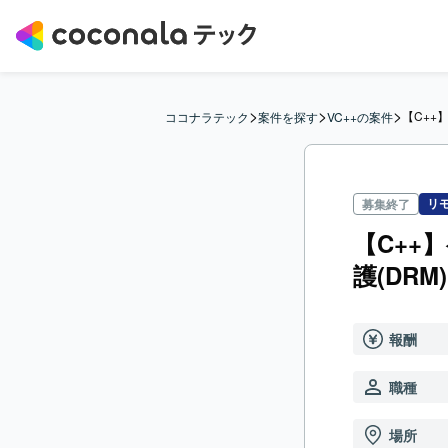
>
>
>
【C++
ココナラテック
案件を探す
VC++の案件
リ
募集終了
【C++
護(DR
報酬
職種
場所