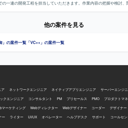
での一連の開発工程を担当していただきます。作業内容の把握や検討、
ながら、開発を実施・推進していただきます。UMLを用いた設計やドキ
 【求める人物像】 コミュニケーションスキルが高く、周囲と
ら主体的に作業内容を把握し、検討や調整を行いつつ推進していける方
他の案件を見る
ジェクト指向を理解し、設計意図を踏まえて開発を進められる方が望ま
ンの魅力】 医療装置開発という社会的意義の高いプロジェクトにおいて
から試験まで一貫して携わることができます。C++による開発経験やUM
御」の案件一覧
「VC++」の案件一覧
TestやAstahなどのツール利用経験を活かしながら、長期的にスキルアッ
Cです。UMLドキュメント作成ツールとしてAstahを利用する場合があ
ニア
ネットワークエンジニア
ネイティブアプリエンジニア
サーバーエンジニ
ックエンジニア
コンサルタント
PM
プリセールス
PMO
プロダクトマネ
ebマーケティング
Webディレクター
Webデザイナー
コーダー
デザイナー
ナー
ライター
UI/UX
オペレーター
ヘルプデスク
サポート
コールセン