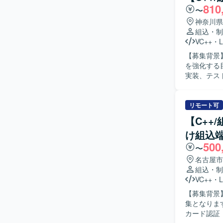
発に携わる
810
〜
発スキルに加
発環境】 C/
神奈川県
組込・制
VC++
・
L
【募集背景
を強化する目的で募集してお
実装、テス
リ、カメラ
る人物像】
ら開発を進められる方を求
リモート可
領域で、組
【C++
通じて習得
け組込
の構造理解も深めていただけます。 
500
ウェア開発
〜
ブラリなど
名古屋市
組込・制
VC++
・
L
【募集背景
集となります。 【作業内容】 入退館システムやPOSシステム向けの組込
カード認証