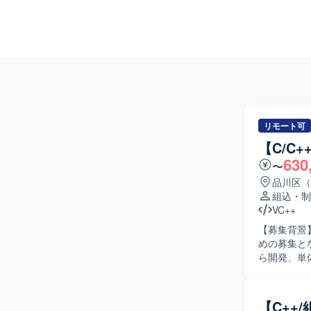
リモート可
【C/C
630
〜
品川区（
組込・制
VC++
【募集背景
めの募集となります。 【作業内容】 情報家電向
ら開発、単
および修正も行っていただきま
て作業を進
取り組んでいただける方が
【C++