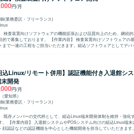
ことで、ユーザーに近い領域での開発経験を積むことができます。C/C+
,000
円/月
え、リアルタイム通信やAudio処理などの知識を身に付ける機会があります
C++、Visual Studio、GitHub（Git）などを用いた開発環境となります。
御
(業務委託・フリーランス)
inux
】 検査装置向けソフトウェアの機能拡張および品質向上のため、継続的
ります。 【作業内容】 検査装置向けソフトウェアの基本設計から
トまで一連の工程をご担当いただきます。組込ソフトウェアとしてデバ
などハードウェアとの連携や制御を行う機能の開発を進めていただきます。 
 主体的に課題を発見し行動できる方、周囲と円滑にコミュニケーション
めております。 【ポジションの魅力】 検査装置という専門性の高い
込開発スキルやマルチスレッドプログラミング、画像処理関連の技術な
/組込Linux/リモート併用】認証機能付き入退館シ
・強化していただけます。上流工程から一貫して関わることで、ソフト
端末開発
【開発環境】 C++およびVisual Studioを用いた組込ソフト
,000
環境での作業となります。Linux環境での開発やテスト環境構築、Qtや
円/月
を利用するケースもございます。
（愛知県）
御
(業務委託・フリーランス)
inux
】 既存メンバーの交代枠として、組込Linux端末開発体制を維持・強化
Linux端末において、
・顔認証などの認証機能を中心とした機能開発を担当していただきます