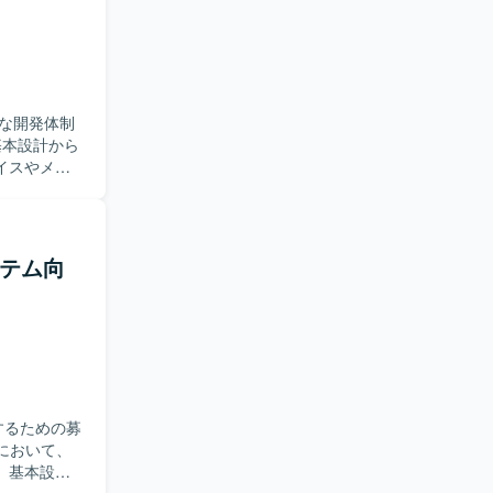
+を用いた開
。 【開
な開発体制
イスやメモ
【求め
を取りなが
どを実務を
ステム向
ウェア全体
画像処理ライ
するための募
。基本設計