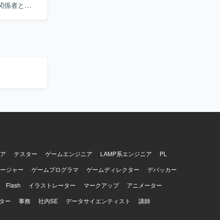
関係者との
ュメント作
を求めてい
しいです。
、ミドル層
L設計、
プできる環境で
ります。
ア
テスター
ゲームエンジニア
LAMP系エンジニア
PL
ージャー
ゲームプログラマ
ゲームディレクター
デバッカー
Flash
イラストレーター
マークアップ
アニメーター
ター
事務
社内SE
データサイエンティスト
講師