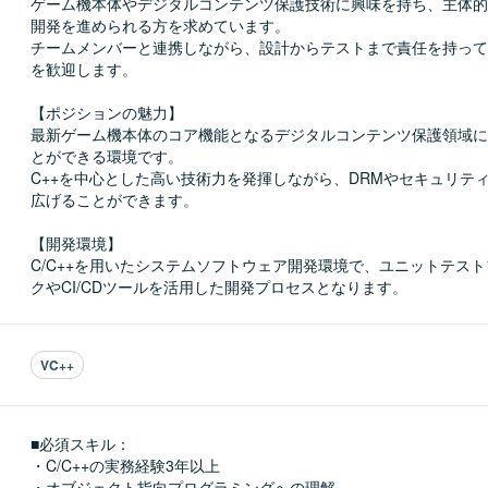
ゲーム機本体やデジタルコンテンツ保護技術に興味を持ち、主体的
開発を進められる方を求めています。

チームメンバーと連携しながら、設計からテストまで責任を持って
を歓迎します。

【ポジションの魅力】

最新ゲーム機本体のコア機能となるデジタルコンテンツ保護領域に
とができる環境です。

C++を中心とした高い技術力を発揮しながら、DRMやセキュリテ
広げることができます。

【開発環境】

C/C++を用いたシステムソフトウェア開発環境で、ユニットテス
クやCI/CDツールを活用した開発プロセスとなります。
VC++
■必須スキル：
・C/C++の実務経験3年以上

・オブジェクト指向プログラミングへの理解
