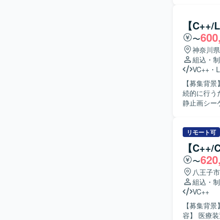
からテスト・評価
る基本設計
にも前向き
【C++
ジションの
600
〜
認証技術や
に関わることで
神奈川県
Linux
組込・制
実装・評価
VC++
・
L
【募集背景
続的に行うための要員を
静止画シー
ー、レンズ
めの信号整
フトに対し
リモート可
結合テスト、総合
【C++
進めること
620
〜
術的なコミ
【ポジショ
八王子市
イメージャ
組込・制
とができま
VC++
知見を深めていただけます。 【開発環境
【募集背景】
御ミドルウ
容】 医療