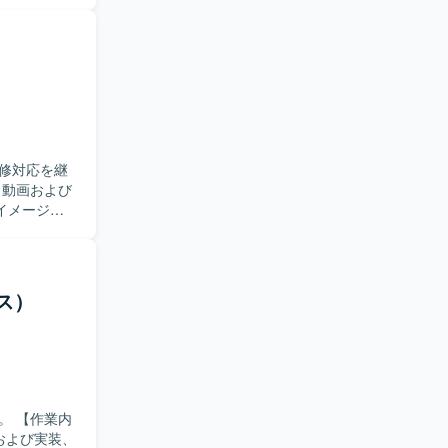
い技術要素
。 【ポ
ことができ、
で幅広い工程
などの機能を
修対応を継
イメージャ
整えていくた
のベースソ
ラミング、
ス）
日本語で技
します。
とができ、
経験するこ
制御に関する
業内
および実装、