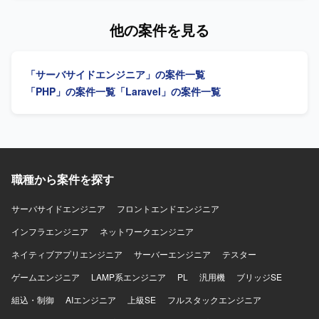
関わることができるため、移行計画策定から基盤設計、実
し、要件定義から基本設計、詳細設計、開発、テスト、運
装、テスト自動化まで幅広い経験を積むことができます。
用保守まで一連の工程をご担当いただきます。担当案件に
他の案件を見る
既存システムの改善と刷新を通じて、保守性や信頼性向上
おけるスケジュール管理やメンバー管理も行っていただ
に貢献できるポジションです。 【開発環境】 PHP 5.x /
き、フレキシブルにSE、PG、管理業務を対応していただき
CodeIgniter 2 から PHP 8.x への移行を前提とした環境での
ます。チーム開発の一員として他メンバーと連携しながら
「サーバサイドエンジニア」の案件一覧
開発になります。次期フレームワークとしてLaravelや
業務システムの品質向上に取り組んでいただきます。 【求
Symfony等のMVCフレームワークを検討し、E2Eテスト自
める人物像】 上流工程から運用保守まで幅広い工程に主体
「PHP」の案件一覧
「Laravel」の案件一覧
動化にPlaywright等のツールを利用いたします。
的に関わっていただける方を求めています。担当案件の進
行状況を把握しながら、スケジュール管理やメンバー管理
を行える方や、チーム開発において周囲と円滑にコミュニ
ケーションを取りながら業務を進められる方にマッチした
ポジションです。 【ポジションの魅力】 要件定義から運用
保守まで、クラウド業務システム開発の全工程に関わるこ
職種から案件を探す
とができるため、上流から下流まで一貫した経験を積むこ
とができます。SE、PG、管理といった複数の役割を柔軟に
サーバサイドエンジニア
フロントエンドエンジニア
担うことで、技術スキルとマネジメントスキルの双方を磨
インフラエンジニア
いていただけます。 【開発環境】 PHPおよびLaravelを用
ネットワークエンジニア
いたWEB業務システム開発環境での作業となります。
ネイティブアプリエンジニア
サーバーエンジニア
テスター
ゲームエンジニア
LAMP系エンジニア
PL
汎用機
ブリッジSE
組込・制御
AIエンジニア
上級SE
フルスタックエンジニア