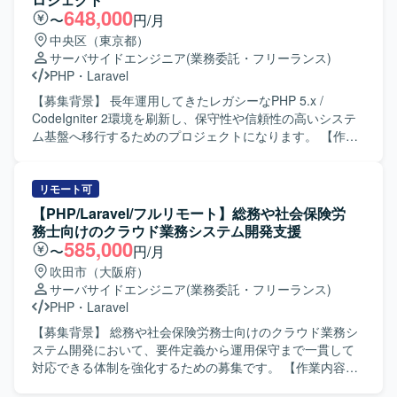
ットフォームの導入・カスタマイズ・運用支援を行い、プ
648,000
〜
円/月
ロジェクト進行に伴うリソース管理や成果物レビュー、品
中央区（東京都）
質チェックまでをご担当いただきます。 【求める人物像】
サーバサイドエンジニア
(業務委託・フリーランス)
主体的にプロジェクトを推進し、顧客との対話を通じて課
PHP
・
Laravel
題を解決できるリーダーシップのある方を求めています。
高い技術力や自社プラットフォームを主体的に習得・発揮
【募集背景】 長年運用してきたレガシーなPHP 5.x /
し、メンバー育成に貢献できる方、若手メンバーと切磋琢
CodeIgniter 2環境を刷新し、保守性や信頼性の高いシステ
磨しながら組織と共に成長していきたい方にマッチするポ
ム基盤へ移行するためのプロジェクトになります。 【作業
ジションです。 【ポジションの魅力】 要件定義からテスト
内容】 現行システム（PHP5 / CodeIgniter 2）のソースコー
まで一気通貫で携わることができるため、上流から下流ま
ド解析および仕様の紐解きを行います。PHP 8.x への段階
で幅広い工程を経験できます。クライアントワークを通じ
的移行またはリプレイスに向けた移行計画の策定をサポー
リモート可
てビジネス理解を深めながら、ローコード開発プラットフ
トします。次期フレームワークの選定支援を行い、選定さ
【PHP/Laravel/フルリモート】総務や社会保険労
ォームの導入・カスタマイズにも関われるため、新しい技
れたフレームワークを用いた基盤設計および実装を担当し
務士向けのクラウド業務システム開発支援
術・開発手法の習得機会も豊富です。メンバー育成やリソ
ます。レガシーコードのリファクタリングやE2Eテスト自動
585,000
〜
円/月
ース管理にも関与できるため、PMとしてのキャリアとエン
化の実装にも取り組んでいただきます。 【求める人物像】
吹田市（大阪府）
ジニアとしての技術力を両立して伸ばしていただけます。
レガシー環境のコード解析やリファクタリングに前向きに
サーバサイドエンジニア
(業務委託・フリーランス)
【開発環境】 PHP（Laravel）、JavaScript、自社ローコー
取り組める方を求めております。チームメンバーと積極的
PHP
・
Laravel
ド開発プラットフォームを用いたWebアプリケーション開
に対話しながら活動し、知識共有やメンバーの成長にも関
発を行います。
心を持って伴走いただける方を歓迎いたします。技術的な
【募集背景】 総務や社会保険労務士向けのクラウド業務シ
内容を分かりやすく言語化し、説明・提案できる方が望ま
ステム開発において、要件定義から運用保守まで一貫して
しいです。 【ポジションの魅力】 レガシーなPHP環境から
対応できる体制を強化するための募集です。 【作業内容】
モダンなPHP 8.xおよびフレームワークへの移行に主体的に
総務や社会保険労務士向けのクラウド業務システムに対