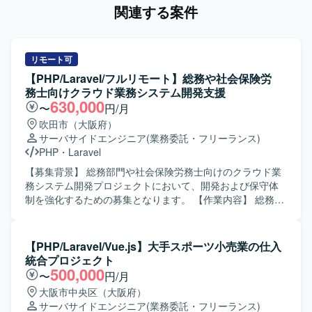
関連する案件
リモート可
【PHP/Laravel/フルリモート】総務や社会保険労
務士向けクラウド業務システム開発支援
630,000
〜
円/月
吹田市（大阪府）
サーバサイドエンジニア
(業務委託・フリーランス)
PHP
・
Laravel
【募集背景】 総務部門や社会保険労務士向けのクラウド業
務システム開発プロジェクトにおいて、開発および保守体
制を強化するための募集となります。 【作業内容】 総務や
社会保険労務士向けクラウド業務システムに関する要件定
義から基本設計・詳細設計、実装、テスト、運用保守まで
一連の工程をご担当いただきます。 担当案件の進行に伴う
【PHP/Laravel/Vue.js】大手スポーツ小売業の仕入
タスク整理や仕様調整、開発メンバーとの連携を行いなが
統合プロジェクト
ら、システムの品質向上と機能拡充を進めていただきま
500,000
〜
円/月
す。 【求める人物像】 要件定義や基本設計など上流工程を
大阪市中央区（大阪府）
主体的に推進できる方を求めています。 SE、PG、管理と
サーバサイドエンジニア
(業務委託・フリーランス)
いった役割を状況に応じて柔軟に切り替えながら、チーム