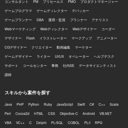
コンサルタント
PM
プリセールス
PMO
プロダクトマネージャー
ゲームプログラマ
ゲームディレクター
デバッカー
ゲームプランナー
DBA
運用・監視
プランナー
アナリスト
Webマーケティング
Webディレクター
Webデザイナー
コーダー
デザイナー
Flash
イラストレーター
マークアップ
アニメーター
CGデザイナー
クリエイター
動画編集
マーケター
ゲームデザイナー
ライター
UI/UX
オペレーター
ヘルプデスク
サポート
コールセンター
事務
社内SE
データサイエンティスト
講師
スキルから案件を探す
Java
PHP
Python
Ruby
JavaScript
Swift
C#
C++
Scala
Perl
Cocos2d
HTML
CSS
Objective-C
Android
VB.NET
VBA
VC++
C
Delphi
PL/SQL
COBOL
PL/I
RPG