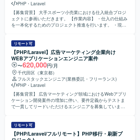
PHP
・
Laravel
メンバーと協調して開発を進められる方を歓迎いたしま
す。 【ポジションの魅力】 要件定義から運用保守まで幅広
【募集背景】 大手スポーツ小売業における仕入統合プロジ
い工程に関わることができ、PHP・Laravelを用いた業務シ
ェクトに参画いただきます。 【作業内容】 ・仕入の仕組み
ステム開発のスキルを総合的に高めていただけます。 AIツ
を一本化するためのプロジェクト推進を行います。 ・現行
ールなど新しい技術を活用した開発にもチャレンジできる
基幹システムの複雑な構造の理解と分析を行います。 ・複
環境です。 【開発環境】 PHPおよびLaravelを用いたWeb
数のサブシステム間のデータ連携およびデータ整合性の確
業務システムの開発環境となります。
保を行います。 ・仕入データの統合作業を実施します。
リモート可
【求める人物像】 ・基幹システムや周辺サブシステムの構
【PHP/Laravel】広告マーケティング企業向け
造理解に主体的に取り組める方を求めています。 ・データ
WEBアプリケーションエンジニア案件
整合性に留意しながら粘り強く業務を遂行できる方を求め
620,000
〜
円/月
ています。 【ポジションの魅力】 ・大規模小売業の仕入業
千代田区（東京都）
務全体を俯瞰しながら統合プロジェクトに携わることがで
フルスタックエンジニア
(業務委託・フリーランス)
きます。 ・複数システム間のデータ連携・統合の経験を積
PHP
・
Laravel
むことができます。 【開発環境】 ・PHP（Laravel） ・
Vue.js
【募集背景】 広告マーケティング領域におけるWebアプリ
ケーション開発案件の増加に伴い、要件定義からテストま
で一貫してリードいただけるエンジニアを募集していま
す。 【作業内容】 クライアントの要件ヒアリングや折衝を
行い、要件定義・基本設計を担当していただきます。PHP
およびJavaScriptを用いたWebアプリケーションの開発・テ
リモート可
ストを行いながら、社内外の関係者と連携し、課題解決や
【PHP/Laravel/フルリモート】PHP移行・刷新プ
調整業務を進めていただきます。自社ローコード開発プラ
ロジェクト