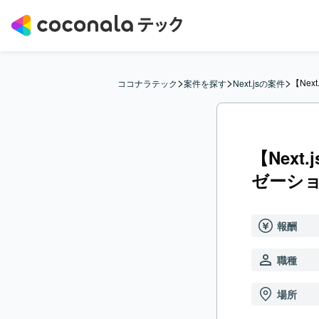
>
>
>
【Ne
ココナラテック
案件を探す
Next.jsの案件
【Nex
ゼーシ
報酬
職種
場所