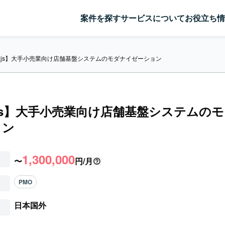
案件を探す
サービスについて
お役立ち情
xt.js】大手小売業向け店舗基盤システムのモダナイゼーション
t.js】大手小売業向け店舗基盤システムの
ョン
1,300,000
〜
円/月
PMO
日本国外