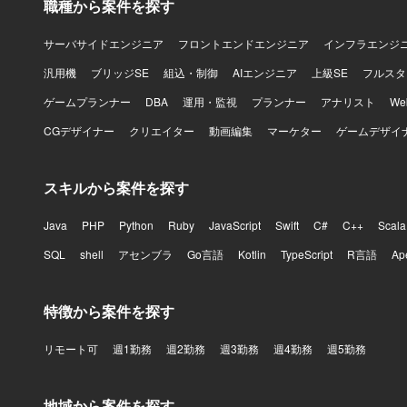
職種から案件を探す
得ることができます。 【開発環境】 基幹システム
群を対象と
サーバサイドエンジニア
フロントエンドエンジニア
インフラエンジ
汎用機
ブリッジSE
組込・制御
AIエンジニア
上級SE
フルスタ
ゲームプランナー
DBA
運用・監視
プランナー
アナリスト
W
CGデザイナー
クリエイター
動画編集
マーケター
ゲームデザイ
スキルから案件を探す
Java
PHP
Python
Ruby
JavaScript
Swift
C#
C++
Scala
SQL
shell
アセンブラ
Go言語
Kotlin
TypeScript
R言語
Ap
特徴から案件を探す
リモート可
週1勤務
週2勤務
週3勤務
週4勤務
週5勤務
地域から案件を探す