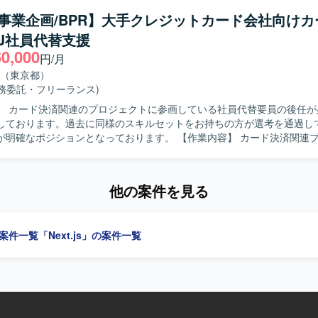
つ業務を遂行していただきます。 【求める人物像】 成果物や進捗に対して
/事業企画/BPR】大手クレジットカード会社向け
任感を持ち、主体的に業務を進められる方を求めています。関係者との
J社員代替支援
ンを通じて、品質向上に貢献していただける方が望ましいです。 【ポジションの
60,000
番リリース済みのIoTスマートホームサービスに対する追加機能のUATに
円/月
に近い視点でサービス品質向上に貢献することができます。iOS/Androi
（東京都）
フォームにまたがるテスト経験を積むことができ、IoT領域の知見拡大
業務委託・フリーランス)
】 カード決済関連のプロジェクトに参画している社員代替要員の後任が
発分のUATテスト設計および実施を行います。
しております。過去に同様のスキルセットをお持ちの方が選考を通過し
ジションとなっております。 【作業内容】 カード決済関連プロジェクト
社員代替としてPMOおよびプロジェクトマネジメント実行支援をご担当
には、プロジェクト計画の策定、進捗・課題・リスク・コミュニケーシ
だきます。また、基幹システム（ERP／CRM／SFA）刷新における要
他の案件を見る
入推進および移行、UATの推進を実施していただきます。さらに、DXや
進、事業企画・営業企画の検討、決済代行部門やIT、CS、経理、法務、
業務も幅広く担っていただきます。 【求める人物像】 プロジェクト全体を
の案件一覧
「Next.js」の案件一覧
ら、自走して課題を発見し関係者を巻き込み推進できる方を求めており
Rに主体的に関わり、複数部門との調整を粘り強く行えるコミュニケーシ
力をお持ちの方が望ましいです。 【ポジションの魅力】 大規模なカード決
ジェクトに社員代替として深く関わることで、PMOとしての実行力と事
面でスキルを高めていただけるポジションです。クレジット・決済領域に
ホルダーとの協業経験を積むことで、今後のキャリアに活きるマネジメ