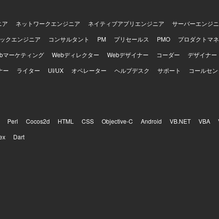
としてERP／CRM／SFAなどの業務システム
したプロジェクトとなります。
ニア
ネットワークエンジニア
ネイティブアプリエンジニア
サーバーエンジニ
ックエンジニア
コンサルタント
PM
プリセールス
PMO
プロダクトマネ
ebマーケティング
Webディレクター
Webデザイナー
コーダー
デザイナー
ナー
ライター
UI/UX
オペレーター
ヘルプデスク
サポート
コールセン
Perl
Cocos2d
HTML
CSS
Objective-C
Android
VB.NET
VBA
ex
Dart