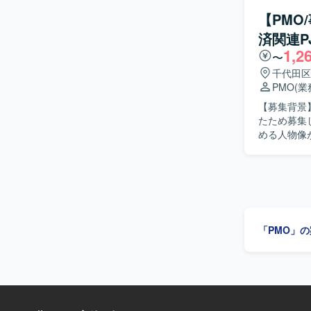
稼働状況を報告しつ
【PMO
最後まで責
済関連P
ュニケーショ
1,2
魅力】 本
〜
で、実ユーザ
千代田区
数プラット
PMO
(
ます。 【開発環境】 iOS/Android/Webを対象としたIoTスマートホームサービスの環境におい
【募集背景
て、追加開
たため募集
める人物像が明確なポ
において、
す。具体的
行っていた
可視化、導
BPRの推
の関係各所との調整
「PMO」
俯瞰しなが
企画やBP
キュメンテーション
済関連プロ
BPRの両
なステーク