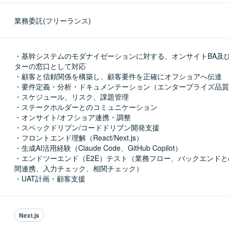
業務委託(フリーランス)
・基幹システムのモダナイゼーションに対する、オンサイトBA及
ターの窓口として対応

・顧客と信頼関係を構築し、顧客要件を正確にオフショアへ伝達

・要件定義・分析・ドキュメンテーション（エンタープライズ品質
・スケジュール、リスク、課題管理

・ステークホルダーとのコミュニケーション

・オンサイト/オフショア連携・調整

・スペックドリブン/コードドリブン開発支援

・フロントエンド理解（React/Next.js）

・生成AI活用経験（Claude Code、GitHub Copilot）

・エンドツーエンド（E2E）テスト（業務フロー、バックエンド
間連携、入力チェック、相関チェック）

・UAT計画・顧客支援
Next.js