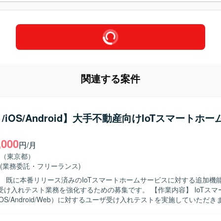
関連する案件
/iOS/Android】大手不動産向けIoTスマートホ
,000
円/月
（東京都）
(業務委託・フリーランス)
】 既に本番リリース済みのIoTスマートホームサービスに対する追加機
れテスト業務を強化するための募集です。 【作業内容】 IoTスマートホーム
OS/Android/Web）に対するユーザ受け入れテストを実施していただ
機能に対するテスト設計、テスト実施、不具合検証および不具合報告を
客、開発会社と日本語でコミュニケーションを取りながら、成果物や日