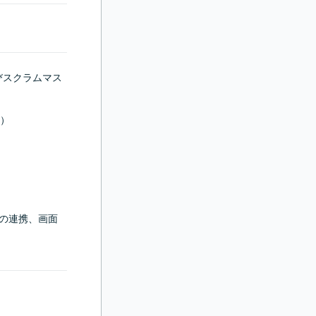
びスクラムマス
）

との連携、画面