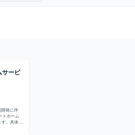
ームサービ
能開発に伴
きます。具体的
行います。
々の進捗、