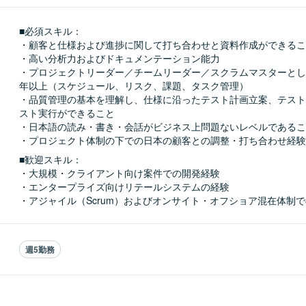
■必須スキル：
・顧客と仕様および進捗に関して打ち合わせと資料作成ができるこ
・高い分析力およびドキュメンテーション能力

・プロジェクトリーダー／チームリーダー／スクラムマスターとし
年以上（スケジュール、リスク、課題、タスク管理）

・品質管理の基本を理解し、仕様に沿ったテスト計画立案、テスト
スト実行ができること

・日本語の読み・書き・会話がビジネス上問題ないレベルであるこ
・プロジェクト体制の下での日本の顧客との調整・打ち合わせ経験
■歓迎スキル：
・大規模・クライアント向け案件での開発経験

・エンタープライズ向けリテールシステムの経験

・アジャイル（Scrum）およびオンサイト・オフショア混在体制
週5勤務