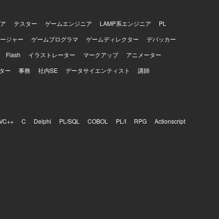
ア
テスター
ゲームエンジニア
LAMP系エンジニア
PL
ージャー
ゲームプログラマ
ゲームディレクター
デバッカー
Flash
イラストレーター
マークアップ
アニメーター
ター
事務
社内SE
データサイエンティスト
講師
VC++
C
Delphi
PL/SQL
COBOL
PL/I
RPG
Actionscript