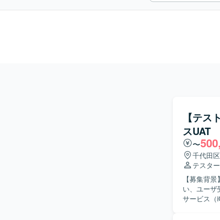
【テスト
スUAT
500
〜
千代田区
テスター
【募集背景
い、ユーザ受け入
サービス（i
には、追加
メンバや顧