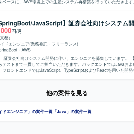
をベースに、AWS環境上での生産システム再構築を行っていただきます
pring Boot）を用いた基本設計、詳細設計、実装、単体テスト、結合テス
 【求める人物像】 生産管理領域の業務知識を活かしながら、
に仕様を整理し開発を進めていただける方を求めております。 関係者と
/SpringBoot/JavaScript】証券会社向けシステ
ョンを取りながら、品質と生産性の両立を意識して取り組んでいただけ
,000
円/月
ンの魅力】 オンプレミスからクラウドへの再構築プロジェクトに参画す
提としたシステムアーキテクチャやモダンなJava開発の経験を積むこと
京都）
生産管理システムに携わることで、業務知識と技術スキルの双方を高め
イドエンジニア
(業務委託・フリーランス)
pringBoot
・
AWS
再構築を行います。
 証券会社向けシステム開発に伴い、エンジニアを募集しています。 【作業内容】
らテストまで一貫してご担当いただきます。バックエンドではJavaおよ
oot、フロントエンドではJavaScript、TypeScriptおよびReactを用いた
 証券系システムの開発プロジェクトに参画できます。 【開発環境】 バックエン
SpringBoot）、フロントエンドはJavaScript、TypeScript（React
他の案件を見る
管理にはGitLab、コミュニケーションにはTeamsを使用します。
イドエンジニア」の案件一覧
「Java」の案件一覧