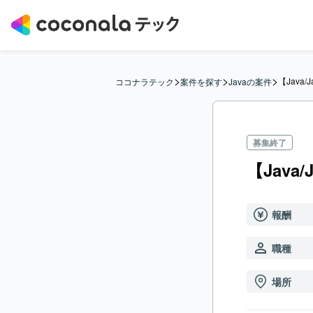
>
>
>
【Java
ココナラテック
案件を探す
Javaの案件
募集終了
【Java
報酬
職種
場所