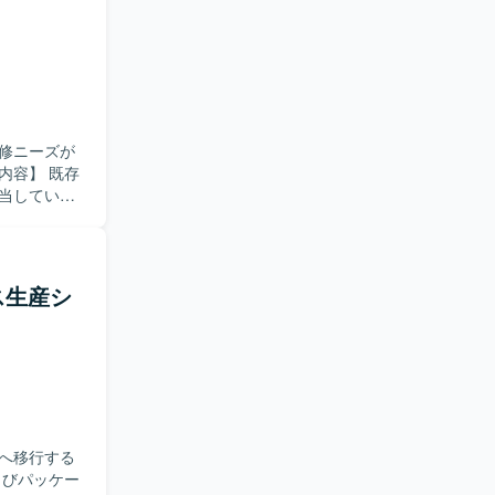
ミュニケー
きたいと考
のレビュー
力も高めて
境です。
修ニーズが
RDBを利用
用いた開発
担当していた
、単体テストか
コードの解
改修を進め
ース生産シ
にマッチす
ン開発経験
環境でのモ
発となりま
へ移行する