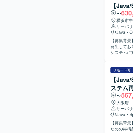
ら進めていただきます。 【求める人物像】 
【Jav
ながら解決
630
〜
ション力を
えております。 【ポジションの魅力】 既存システムのエンハンス開
横浜市中
トまで一貫
サーバサ
や顧客との
Java
・
O
いくことが
【募集背景
【開発環境】
発生しており
したシステ
システムに
スタイルに
だきます。Ja
らシステム
析、帳票周りの修正・
リモート可
まで対応で
【Jav
られる方や
ステム
るポジションです。 【ポジションの魅力】 基幹系に
567
および帳票
〜
を積むこと
大阪府
ダナイズに向けた知見を高め
サーバサ
／SVF／O
Java
・
S
す。
【募集背景
ための再構築プロジェクトと