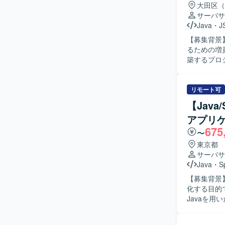
大田区（
サーバサ
Java
・
J
【募集背景
るための増員募集となります。 【作
築するプロジ
び障害修正
きます。ま
める人物像
リモート可
求めていま
【Jav
しを通じてプ
アプリケ
ンの魅力】
675
ションクリ
〜
クトである
東京都
できます。 【開発環境】 AWS上に構築された環境で、Java、JavaScript、JSPなどを用いてシ
サーバサ
ステム開発
Java
・
S
【募集背景
化する目的で募集しております。
Javaを
を中心に、
と改善推進