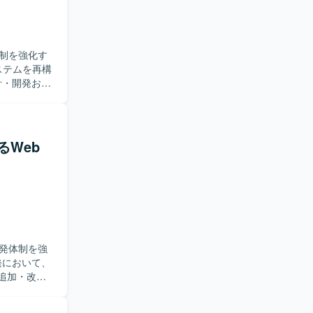
制を強化す
設計・開発およ
していただ
。 【求
だける方を
ーや指示出
るWeb
模かつミッ
築プロジェ
めることが
発体制を強
追加・改修
リスクの抽出
検討しなが