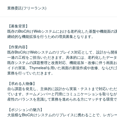
業務委託(フリーランス)
【募集背景】

既存のBtoC向けWebシステムにおける老朽化した基盤や機能面の
継続的な機能拡張を行うための増員募集となります。

【作業内容】

既存BtoC向けWebシステムのリプレイス対応として、設計から開
一連の工程をご担当いただきます。具体的には、老朽化したデータ
既存システムの課題整理と改善対応、機能追加・改修に伴う画面お
イドの実装、Thymeleafを用いた画面の新規作成や改修、ならび
業務を行っていただきます。

【求める人物像】

自ら課題を発見し、主体的に設計から実装・テストまで対応いただ
ています。チームメンバーと円滑にコミュニケーションを取りなが
産性のバランスを意識して業務を進められる方にマッチする環境で
【ポジションの魅力】

大規模なBtoC向けシステムのリプレイスに携わることで、レガシ