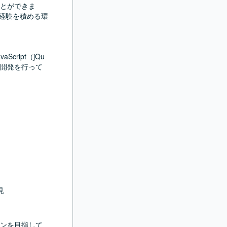
とができま
の経験を積める環
cript（jQu
ム開発を行って
見
ンを目指して