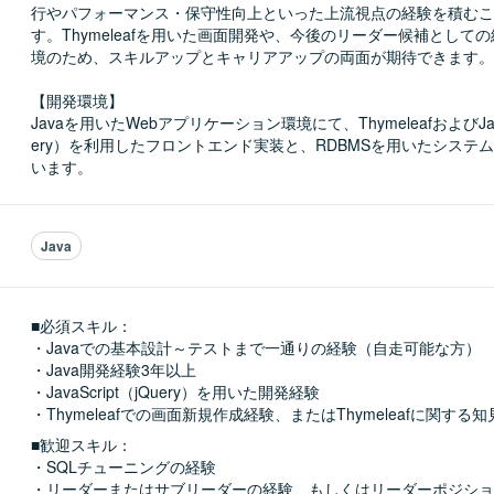
行やパフォーマンス・保守性向上といった上流視点の経験を積むこ
す。Thymeleafを用いた画面開発や、今後のリーダー候補として
境のため、スキルアップとキャリアアップの両面が期待できます。

【開発環境】

Javaを用いたWebアプリケーション環境にて、ThymeleafおよびJavaS
ery）を利用したフロントエンド実装と、RDBMSを用いたシステ
います。
Java
■必須スキル：
・Javaでの基本設計～テストまで一通りの経験（自走可能な方）

・Java開発経験3年以上

・JavaScript（jQuery）を用いた開発経験

・Thymeleafでの画面新規作成経験、またはThymeleafに関する知
■歓迎スキル：
・SQLチューニングの経験

・リーダーまたはサブリーダーの経験、もしくはリーダーポジショ