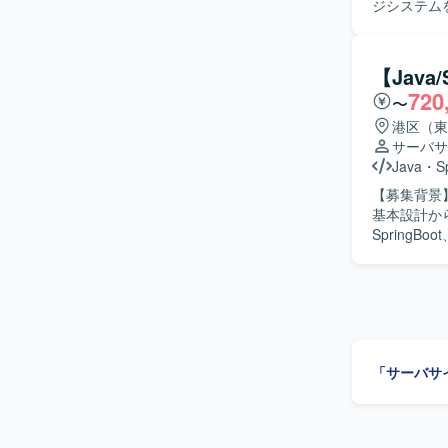
ジシステム
Java（S
開発工程をご担当いただきます。
自ら主体的
【Java
ュニケーシ
720
〜
【ポジショ
AWSを前
港区（東
製造業向け
サーバサ
ます。 【開発環境】 Java（Spring Boot）を中心としたアプリケーション開発環境にて、生産
Java
・
S
システムの
【募集背景】
基本設計か
SpringB
す。 【求める人物像】 基本設計からテストまで一貫して対応できる方を求めています。 【ポジ
ションの魅力】
ドはJava（
ソースコード
「サーバサ