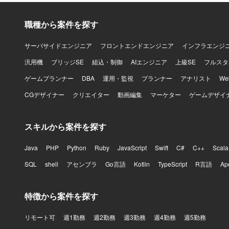
職種から案件を探す
サーバサイドエンジニア
フロントエンドエンジニア
インフラエンジ
汎用機
ブリッジSE
組込・制御
AIエンジニア
上級SE
フルスタ
ゲームプランナー
DBA
運用・監視
プランナー
アナリスト
W
CGデザイナー
クリエイター
動画編集
マーケター
ゲームデザイ
スキルから案件を探す
Java
PHP
Python
Ruby
JavaScript
Swift
C#
C++
Scala
SQL
shell
アセンブラ
Go言語
Kotlin
TypeScript
R言語
Ap
特徴から案件を探す
リモート可
週1勤務
週2勤務
週3勤務
週4勤務
週5勤務