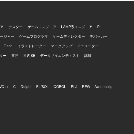
ア
テスター
ゲームエンジニア
LAMP系エンジニア
PL
ージャー
ゲームプログラマ
ゲームディレクター
デバッカー
Flash
イラストレーター
マークアップ
アニメーター
ター
事務
社内SE
データサイエンティスト
講師
VC++
C
Delphi
PL/SQL
COBOL
PL/I
RPG
Actionscript