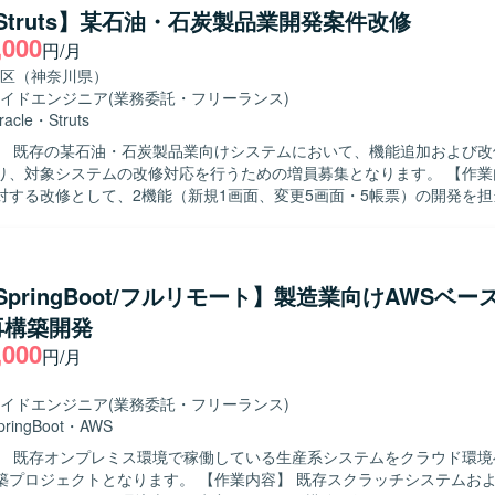
自発的に課題やリスクを発見し、関係者を巻き込み
a/Struts】某石油・石炭製品業開発案件改修
に動ける方を求めております。顧客に対して分かりやすく説明できるコ
,000
円/月
持ち、新しい領域にも主体的にキャッチアップできる方にご活躍いただ
発を通じて、上流からテス
区（神奈川県）
したWebアプリケーション開発経験を積むことができます。他者成果物
イドエンジニア
(業務委託・フリーランス)
調整を通じて、技術スキルだけでなくコミュニケーション力や課題解決
racle
・
Struts
できます。生成AIを活用した新しい開発スタイルにチャレンジできる環
】 既存の某石油・石炭製品業向けシステムにおいて、機能追加および改
 Javaを中心としたWebアプリケーション開発環境のもと、Apacheや
、対象システムの改修対応を行うための増員募集となります。 【作業内容】 既存
ムの機能追加・改修を行っております。Spring系フレームワークなどを
対する改修として、2機能（新規1画面、変更5画面・5帳票）の開発を
触れる機会もございます。
va／Struts／JSP／JavaScript／SVF／Oracleを用いた設計、実装
テストまでの一連の工程をご対応いただきます。既存仕様の把握や既存
追加開発なども含まれます。 【求める人物像】 自走して設計からテスト
きる方を求めております。既存システムの仕様を理解しながら粘り強く
a/SpringBoot/フルリモート】製造業向けAWSベ
、関係者と円滑にコミュニケーションを取りながら業務を進められる方
再構築開発
近い業務システムの改修案件であり、画面
,000
開発を通じてフロントからバックエンドまで一連のWebアプリケーショ
円/月
ができます。既存システムの改善に関わることで、業務理解とレガシー
ることができます。 【開発環境】 Java／Struts／JSP／JavaScript
イドエンジニア
(業務委託・フリーランス)
racleを中心としたWebアプリケーション環境で、Eclipseを利用した開
pringBoot
・
AWS
】 既存オンプレミス環境で稼働している生産系システムをクラウド環境
なります。 【作業内容】 既存スクラッチシステムおよびパッケー