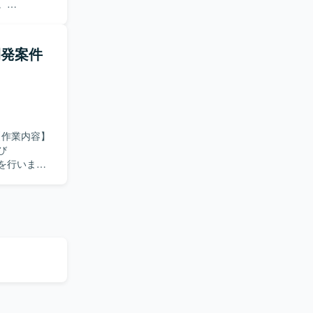
。
トまで一連の
円滑にコミ
ム開発案件
る方です。
ることで、
ができます。
ていただけ
び
開発を行いま
）を使用します。