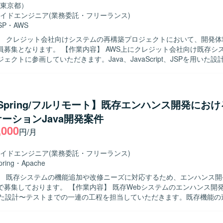
東京都）
イドエンジニア
(業務委託・フリーランス)
SP
・
AWS
】 クレジット会社向けシステムの再構築プロジェクトにおいて、開発体
業内容】 AWS上にクレジット会社向け既存システムを再構
ェクトに参画していただきます。Java、JavaScript、JSPを用いた
、単体・結合テスト、障害調査、品質向上のための改善対応などを担当
た、レビュー対応や他メンバーへの技術的アドバイスも行っていただきます
】 自律的に課題を発見し、主体的に開発・調査・改善に取り組んでいた
す。チームメンバーと協調しながらコミュニケーションを取り、レビュ
a/Spring/フルリモート】既存エンハンス開発におけ
ロジェクト全体の品質向上に貢献していただける方が望ましいです。 【ポジショ
ーションJava開発案件
 クレジットカード業界向けの基幹システム再構築に携わることで、大規
,000
ティカルなシステム開発の経験を積むことができます。AWS上での再構
円/月
ため、クラウド環境を前提としたアーキテクチャ設計や開発の知見を深
イドエンジニア
(業務委託・フリーランス)
を行います。
pring
・
Apache
】 既存システムの機能追加や改修ニーズに対応するため、エンハンス開
 【作業内容】 既存Webシステムのエンハンス開発において、
用いた設計〜テストまでの一連の工程を担当していただきます。既存機能の
ApacheやRDBを考慮した設計・実装、他者成果物のレビュー、課題や
などを行っていただきます。また、生成AIを活用した業務効率化も適宜