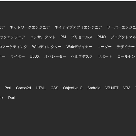
ニア
ネットワークエンジニア
ネイティブアプリエンジニア
サーバーエンジニ
ックエンジニア
コンサルタント
PM
プリセールス
PMO
プロダクトマネ
ebマーケティング
Webディレクター
Webデザイナー
コーダー
デザイナー
ナー
ライター
UI/UX
オペレーター
ヘルプデスク
サポート
コールセン
Perl
Cocos2d
HTML
CSS
Objective-C
Android
VB.NET
VBA
ex
Dart