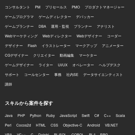
コンサルタント
PM
プリセールス
PMO
プロダクトマネージャー
ゲームプログラマ
ゲームディレクター
デバッカー
ゲームプランナー
DBA
運用・監視
プランナー
アナリスト
Webマーケティング
Webディレクター
Webデザイナー
コーダー
デザイナー
Flash
イラストレーター
マークアップ
アニメーター
CGデザイナー
クリエイター
動画編集
マーケター
ゲームデザイナー
ライター
UI/UX
オペレーター
ヘルプデスク
サポート
コールセンター
事務
社内SE
データサイエンティスト
講師
スキルから案件を探す
Java
PHP
Python
Ruby
JavaScript
Swift
C#
C++
Scala
Perl
Cocos2d
HTML
CSS
Objective-C
Android
VB.NET
VBA
VC++
C
Delphi
PL/SQL
COBOL
PL/I
RPG