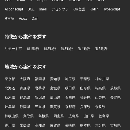
Actionscript
SQL
shell
アセンブラ
Go言語
Kotlin
TypeScript
R言語
Apex
Dart
特徴から案件を探す
リモート可
週1勤務
週2勤務
週3勤務
週4勤務
週5勤務
地域から案件を探す
東京都
大阪府
福岡県
愛知県
埼玉県
千葉県
神奈川県
北海道
青森県
岩手県
宮城県
秋田県
山形県
福島県
茨城県
栃木県
群馬県
新潟県
富山県
石川県
福井県
山梨県
長野県
岐阜県
静岡県
三重県
滋賀県
京都府
兵庫県
奈良県
和歌山県
鳥取県
島根県
岡山県
広島県
山口県
徳島県
香川県
愛媛県
高知県
佐賀県
長崎県
熊本県
大分県
宮崎県