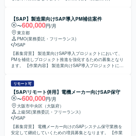
しての活動を行います。 【求める人物像】 ・製造または会
入プロジェクトにおける財務会計領域のアドオン開発をご
計領域のドメイン知識を活かしながら、顧客と対話し業務
担当いただきます。コンサルタントとコミュニケーション
要件を整理していく姿勢をお持ちの方を求めています。 ・
をとりながら要件を整理し、基本設計書の作成やロジック
【SAP】製造業向けSAP導入PM補佐案件
複数の関係者が関わるプロジェクトにおいて、状況を整理
設計を行っていただきます。また、結合テストフェーズで
600,000
〜
円/月
しながら主体的に課題解決を進められる方を歓迎いたしま
発生する障害の調査・原因分析・修正対応や、仕様変更に
東京都
す。 ・新しいERP製品やクラウドサービスにも前向きにキ
伴う設計書修正および改修対応も実施していただきます。
PMO
(業務委託・フリーランス)
ャッチアップし、標準機能を踏まえた提案ができる方にマ
【求める人物像】 財務会計領域の業務知識と開発経験を活
SAP
ッチするポジションです。 【ポジションの魅力】 ・大手グ
かし、自ら要件を深掘りしながら主体的に設計を進められ
ループにおける複数のDynamics 365 ERP導入プロジェクト
る方を求めています。コンサルタントや周囲のメンバーと
【募集背景】 製造業向けSAP導入プロジェクトにおいて、
に参画し、製造・会計領域の上流工程から携わることがで
積極的にコミュニケーションを取り、状況に応じて柔軟に
PMを補佐しプロジェクト推進を強化するための募集となり
きます。 ・D365未経験であっても、他ERPでの上流経験を
動ける協調性の高い方が望ましいです。 【ポジションの魅
ます。 【作業内容】 製造業向けSAP導入プロジェクトにお
活かしながら新たな製品知識を習得する機会がございま
力】 製造業向けの大規模SAP導入プロジェクトに参画する
いて、PM補佐としてプロジェクト推進をご担当いただきま
す。 ・コンサルタント、PM/PMOなど複数ロールがあり、
ことで、財務会計領域のアドオン開発経験を集中的に積む
す。具体的には、顧客との課題整理や解決策の検討・調
ご経験に応じて最適なポジションで参画いただけます。
ことができます。コンサルタントと近い立ち位置で要件整
整、要件や技術内容に踏み込んだ課題の意味の理解、開発
リモート可
【開発環境】 ・ERP：Dynamics 365 Business
理から関与できるため、上流工程スキルや設計力の強化に
メンバーのタスクおよび進捗コントロール、顧客を巻き込
【SAP/リモート併用】電機メーカー向けSAP保守
Central（BC）、Dynamics 365 Finance &
つながります。 【開発環境】 SAP環境上でのアドオン開発
んだタスク管理のリードなどを行っていただきます。 【求
600,000
〜
円/月
Operations（FO） ・その他：Power BI、Power Platform
プロジェクトとなります。
める人物像】 関係者とのコミュニケーションを円滑に行い
大阪市中央区（大阪府）
ながら、課題の本質を自ら考え主体的に動ける方を求めて
上級SE
(業務委託・フリーランス)
います。複数のステークホルダーを巻き込みながらタスク
SAP
を推進し、プロジェクト全体を俯瞰してリスクや課題を早
期に検知し対応いただける方が望ましいです。 【ポジショ
【募集背景】 電機メーカー向けのSAPシステム保守業務を
ンの魅力】 大規模なSAP導入プロジェクトにPM補佐として
安定して継続していくための増員募集となります。 【作業