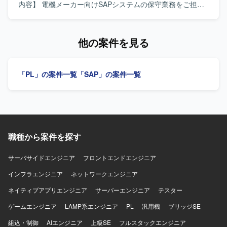
参画することで、要件や技術に踏み込んだ上流工程からプ
内容】 電機メーカー向けSAPシステムの保守業務をご担当
ロジェクトマネジメントスキルを磨くことができます。顧
いただきます。FI/CO または PP/MM/SD の各モジュールに
客折衝から開発メンバーのコントロールまで幅広い経験を
ついて、問い合わせ対応や不具合調査、改修に関する保守
積むことができるポジションです。 【開発環境】 SAPを中
対応などを行っていただきます。お客様やチームメンバー
他の案件を見る
心とした製造業向け業務システム環境となります。
とコミュニケーションをとりながら、円滑に業務を遂行し
ていただきます。 【求める人物像】 SAP保守のご経験をお
持ちで、チームメンバーやお客様と積極的にコミュニケー
「PL」の案件一覧
「SAP」の案件一覧
ションをとりながら、主体的に業務を進めていただける方
を求めております。製造業の業務や情報システム部門での
就業経験をお持ちの方ですと、よりスムーズに業務に取り
組んでいただけます。 【ポジションの魅力】 電機メーカー
向けの大規模なSAPシステム保守に携わることで、FI/CO
や PP/MM/SD などの各モジュールに関する知見を深めるこ
職種から案件を探す
とができます。長期的な参画を想定しているため、製造業
向けSAP保守の専門性を高めていくことができます。 【開
発環境】 SAPを中心とした基幹システム環境における保守
サーバサイドエンジニア
フロントエンドエンジニア
業務となります。
インフラエンジニア
ネットワークエンジニア
ネイティブアプリエンジニア
サーバーエンジニア
テスター
ゲームエンジニア
LAMP系エンジニア
PL
汎用機
ブリッジSE
組込・制御
AIエンジニア
上級SE
フルスタックエンジニア