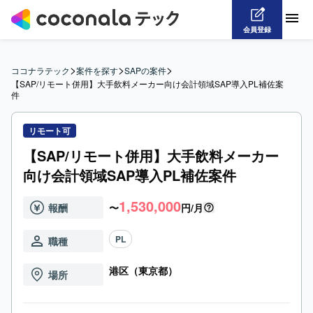
会員登録
>
>
>
ココナラテック
案件を探す
SAPの案件
【SAP/リモート併用】大手飲料メーカー向け会計領域SAP導入PL補佐案
件
リモート可
【SAP/リモート併用】大手飲料メーカー
向け会計領域SAP導入PL補佐案件
1,530,000
報酬
〜
円/月
PL
職種
港区（東京都）
場所