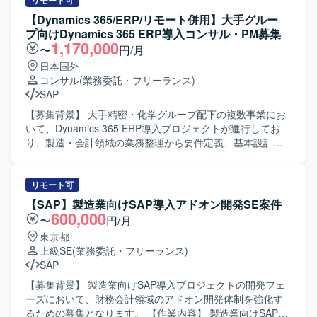
るロジスティクス領域のSAP導入、および関連する可視化
リモート可
基盤の構築・連携方針の検討、要件整理、設計支援などを
【Dynamics 365/ERP/リモート併用】大手グルー
行っていただきます。PMは全体計画策定や進行管理、課題
プ向けDynamics 365 ERP導入コンサル・PM募集
管理、ステークホルダー調整を担い、コンサルタントは各
1,170,000
〜
円/月
モジュールの要件定義、Fit&Gap、設計レビュー、受入支援
日本国外
などをリードしていただきます。 【求める人物像】 グロー
コンサル
(業務委託・フリーランス)
バルプロジェクト環境において主体的にコミュニケーショ
SAP
ンを図り、関係者と協調しながら物事を前に進められる方
を求めております。お客様の業務を理解したうえで、論理
【募集背景】 大手精密・化学グループ配下の複数事業にお
的に説明しつつ合意形成をリードできる方、変化のある状
いて、Dynamics 365 ERP導入プロジェクトが進行してお
況でも柔軟に対応いただける方が望ましいです。 【ポジシ
り、製造・会計領域の業務整理から要件定義、基本設計、
ョンの魅力】 海外拠点と日本のグローバル営業部門をまた
プロジェクト推進を担える上流コンサルおよびPM/PMO人
ぐ大規模なSAP導入プロジェクトに参画いただけます。複
材を強化するための募集となります。 【作業内容】 ・
数モジュールにまたがる業務・システム領域を経験できる
Dynamics 365 BC/FO導入プロジェクトにおける要件定義お
リモート可
とともに、可視化基盤の構築にも関わることで、上流工程
よび基本設計を実施いたします。 ・Fit-to-
【SAP】製造業向けSAP導入アドオン開発SE案件
から基盤構想まで幅広い経験を積むことができます。グロ
Standard（BC）、Fit & Gap（FO）の観点で現行業務と標
600,000
〜
円/月
ーバル環境でのプロジェクト推進を通じて、英語力やマル
準機能の差分整理、課題抽出、対応方針の検討を行いま
東京都
チカルチャーコミュニケーションのスキル向上も期待でき
す。 ・製造または会計領域における業務プロセスの整理
上級SE
(業務委託・フリーランス)
ます。 【開発環境】 SAPを中心とした基幹システムおよび
や、業務フロー・業務要件の整理・ドキュメント化を行い
SAP
可視化基盤を対象とした環境でのプロジェクトとなりま
ます。 ・中堅向けERP（BC）導入や製造・会計向け
す。
ERP（FO）導入など、複数プロジェクトにまたがり上流工
【募集背景】 製造業向けSAP導入プロジェクトの開発フェ
程をリードいただきます。 ・プロジェクト全体の進行管
ーズにおいて、財務会計領域のアドオン開発体制を強化す
理、課題管理、ステークホルダーとの調整などPM/PMOと
るための募集となります。 【作業内容】 製造業向けSAP導