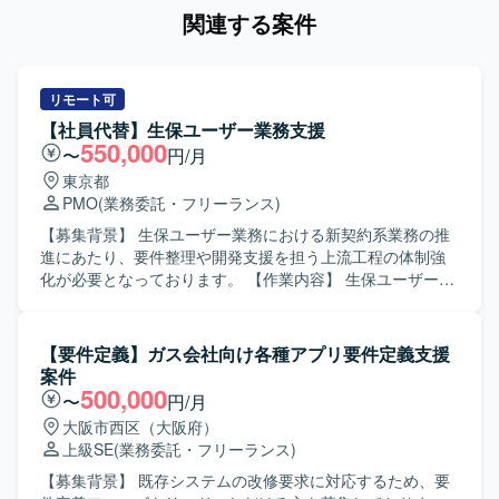
関連する案件
リモート可
【社員代替】生保ユーザー業務支援
550,000
〜
円/月
東京都
PMO
(業務委託・フリーランス)
【募集背景】 生保ユーザー業務における新契約系業務の推
進にあたり、要件整理や開発支援を担う上流工程の体制強
化が必要となっております。 【作業内容】 生保ユーザー部
門の立場で新契約系業務に関する業務要件・システム要件
整理を行っていただきます。 開発プロジェクトにおける成
果物レビューなど、上流工程の開発支援を実施していただ
【要件定義】ガス会社向け各種アプリ要件定義支援
きます。 開発ベンダーとのコミュニケーションを通じて、
案件
進捗や品質のコントロールを行っていただきます。 【求め
500,000
〜
円/月
る人物像】 エンドユーザーとの折衝を主体的に進められる
大阪市西区（大阪府）
コミュニケーション力の高い方を求めております。 業務観
上級SE
(業務委託・フリーランス)
点とシステム観点の双方から課題を捉え、自ら情報収集し
ながら提案・改善を行っていただける方が望ましいです。
【募集背景】 既存システムの改修要求に対応するため、要