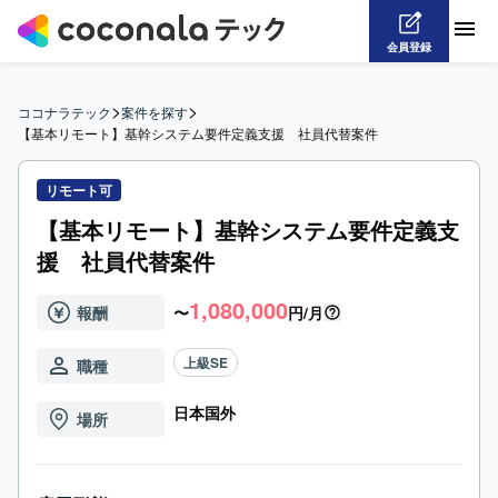
会員登録
>
>
ココナラテック
案件を探す
【基本リモート】基幹システム要件定義支援　社員代替案件
リモート可
【基本リモート】基幹システム要件定義支
援 社員代替案件
1,080,000
報酬
〜
円/月
上級SE
職種
日本国外
場所