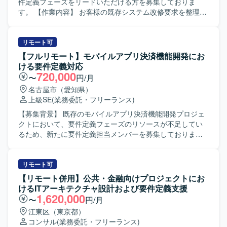
【ポジションの魅力】 ユーザー側の立場で新契約系業務に
件定義フェーズをリードいただける方を募集しておりま
深く関わりながら、要件定義やレビューなど上流工程に特
す。 【作業内容】 お客様の既存システム改修要求を整理
化して経験を積むことができます。 開発ベンダーとの連携
し、要件定義および基本設計に落とし込んでいただきま
を通じて、業務知見とシステム知見の両面でスキルを高め
す。あわせて、スケジュール管理や開発工数の見積など、
られる環境です。 【開発環境】 開発言語などの技術要素に
上流工程に関わる各種調整・ドキュメント作成もご担当い
リモート可
ついては確認中です。
ただきます。 【求める人物像】 率先してお客様やメンバー
【フルリモート】モバイルアプリ決済機能開発にお
とコミュニケーションを取りながら業務推進ができる方を
ける要件定義対応
求めております。既存資料やソースから主体的に情報を収
720,000
〜
円/月
集し、不明点は周囲に質問しながら自ら進んで確認できる
名古屋市（愛知県）
方にマッチするポジションです。 【ポジションの魅力】 複
上級SE
(業務委託・フリーランス)
数のアプリケーションに関する要件定義および基本設計に
関与でき、上流工程のスキルを幅広く磨いていただけま
【募集背景】 既存のモバイルアプリ決済機能開発プロジェ
す。お客様折衝や見積対応など、プロジェクト全体を見通
クトにおいて、要件定義フェーズのリソースが不足してい
した経験を積むことができます。 【開発環境】 詳細な技術
るため、新たに要件定義担当メンバーを募集しておりま
スタックは別途ご案内となりますが、既存システムの資料
す。 【作業内容】 モバイルアプリの決済機能に関する要件
やソースコードを参照しながら業務を進めていただきま
定義書の作成をご担当いただきます。 顧客側の業務有識者
す。
とのミーティングに参加し、業務要件やシステム要件の整
リモート可
理・文書化を行っていただきます。 既存メンバーと連携し
【リモート併用】公共・金融向けプロジェクトにお
ながら、決済機能に関わる業務フローや画面・機能の要件
けるITアーキテクチャ設計および要件定義支援
を整理し、合意形成を図りながらドキュメントへ落とし込
1,620,000
〜
円/月
んでいただきます。 【求める人物像】 モバイルアプリおよ
江東区（東京都）
び決済機能に関する知見を持ち、自ら主体的に情報を収集
コンサル
(業務委託・フリーランス)
しながら要件を整理できる方を求めております。 顧客との