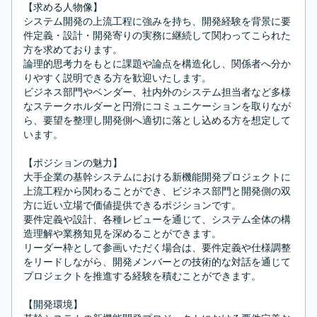
【求める人物像】

システム開発の上流工程に強みを持ち、開発経験を背景に要
件定義・設計・開発寄りの実務に継続して関わってこられた
方を求めております。

論理的思考力をもとに課題や論点を構造化し、関係者へ分か
りやすく説明できる方を歓迎いたします。

ビジネス部門やベンダー、社内外のシステム担当者など多様
なステークホルダーと円滑にコミュニケーションを取りなが
ら、要望を整理し開発側へ適切に落とし込める方を想定して
います。

【ポジションの魅力】

大手企業の基幹システムにおける新機能開発プロジェクトに
上流工程から関わることができ、ビジネス部門と開発側の双
方に近い立場で価値提供できるポジションです。

要件定義や設計、各種レビューを通じて、システム全体の構
造理解や業務知見を深めることができます。

リーダー枠として参画いただく場合は、要件定義や仕様調整
をリードしながら、開発メンバーとの技術的な対話を通じて
プロジェクトを推進する経験を積むことができます。

【開発環境】
