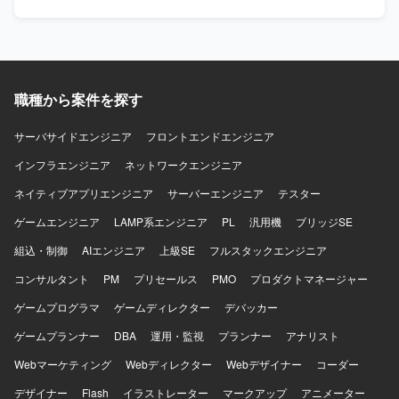
いた提案や設計ができ、関係者との調整や合意形成を粘り
S/4HANAを中心とした基幹システム環境となります。
強く推進できる方が望ましいです。 【ポジションの魅力】
公共・金融といった大規模かつ社会的影響度の高いプロジ
ェクトにおいて、提案段階からグランドデザイン策定に関
わることができるポジションです。 ビジネス要件と技術要
件の両面からシステム全体を設計し、要件定義フェーズま
職種から案件を探す
で一気通貫で携わることで、アーキテクトとしての経験値
を大きく高めることができます。 リード枠だけでなくメン
サーバサイドエンジニア
フロントエンドエンジニア
バー枠としても参画可能であり、アーキテクチャ設計スキ
インフラエンジニア
ネットワークエンジニア
ルを実案件を通じて強化できる環境です。 【開発環境】 特
定製品に依存しない形で、案件ごとの要件に応じた最適な
ネイティブアプリエンジニア
サーバーエンジニア
テスター
システムアーキテクチャや技術構成を検討していただきま
す。
ゲームエンジニア
LAMP系エンジニア
PL
汎用機
ブリッジSE
組込・制御
AIエンジニア
上級SE
フルスタックエンジニア
コンサルタント
PM
プリセールス
PMO
プロダクトマネージャー
ゲームプログラマ
ゲームディレクター
デバッカー
ゲームプランナー
DBA
運用・監視
プランナー
アナリスト
Webマーケティング
Webディレクター
Webデザイナー
コーダー
デザイナー
Flash
イラストレーター
マークアップ
アニメーター