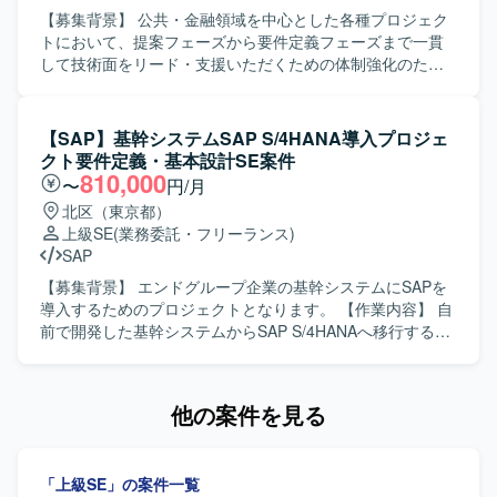
コミュニケーションを通じて課題やニーズを的確に把握
【募集背景】 公共・金融領域を中心とした各種プロジェク
し、分かりやすいドキュメントとしてまとめられる方が望
トにおいて、提案フェーズから要件定義フェーズまで一貫
ましいです。 チームメンバーと協調しながらプロジェクト
して技術面をリード・支援いただくための体制強化のため
を推進できる方を歓迎いたします。 【ポジションの魅力】
の募集です。 【作業内容】 公共・金融領域を中心とした各
モバイルアプリの決済領域における要件定義を中心的に担
種プロジェクトにおいて、提案フェーズから参画し、シス
当できるため、上流工程の経験を深めることができます。
テム全体のグランドデザイン策定および受注後の要件定義
【SAP】基幹システムSAP S/4HANA導入プロジェ
既にプロジェクトに参画しているリーダーからのフォロー
フェーズを支援いただきます。 提案担当と連携し、技術領
クト要件定義・基本設計SE案件
を受けながら、顧客との折衝や要件整理のスキルを高めて
域の担当者として、顧客のビジネス要件を踏まえたシステ
810,000
〜
円/月
いただけます。 【開発環境】 モバイルアプリを対象とした
ム構成図やアーキテクチャ案の策定を行います。 受注後
北区（東京都）
決済機能開発プロジェクトにおいて、要件定義書などのド
は、要件定義フェーズにおいて、技術的な整合性とビジネ
上級SE
(業務委託・フリーランス)
キュメントベースで要件を整理する環境となっておりま
ス要件を両立させながら、顧客や関係チームとの技術的な
SAP
す。
合意形成を推進いただきます。 リード枠とメンバー枠での
募集を想定しており、リードとサブの2名体制で提案および
【募集背景】 エンドグループ企業の基幹システムにSAPを
要件定義フェーズを遂行していただきます。 主な業務内容
導入するためのプロジェクトとなります。 【作業内容】 自
として、提案フェーズにおけるグランドデザイン策定、シ
前で開発した基幹システムからSAP S/4HANAへ移行するに
ステム構成図およびアーキテクチャ案の作成、提案書にお
あたり、要件定義および基本設計をご担当いただきます。
ける技術構成案の作成、受注後の要件定義フェーズのリー
【求める人物像】 SAP業務に精通し、関係者とコミュニケ
ドまたは支援、顧客または関係チームとの技術的な合意形
ーションを取りながら主体的に要件整理と設計を進めてい
他の案件を見る
成を担当いただきます。 【求める人物像】 システム全体の
ただける方を求めております。 【ポジションの魅力】 基幹
最適化や顧客ビジネスへの貢献を意識しながら、実案件で
システム全体のSAP導入プロジェクトに上流工程から参画
の要件定義やアーキテクチャ設計を主体的にリードまたは
でき、販売管理や購買管理／在庫管理領域での業務知見と
「上級SE」の案件一覧
支援できる方を求めています。 理論だけでなく実務に基づ
SAPスキルを高めていただけます。 【開発環境】 SAP