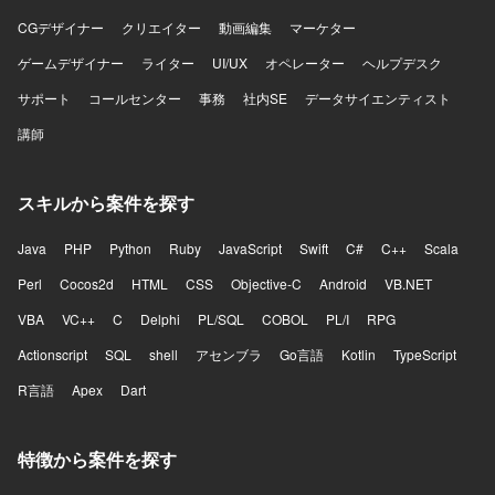
CGデザイナー
クリエイター
動画編集
マーケター
ゲームデザイナー
ライター
UI/UX
オペレーター
ヘルプデスク
サポート
コールセンター
事務
社内SE
データサイエンティスト
講師
スキルから案件を探す
Java
PHP
Python
Ruby
JavaScript
Swift
C#
C++
Scala
Perl
Cocos2d
HTML
CSS
Objective-C
Android
VB.NET
VBA
VC++
C
Delphi
PL/SQL
COBOL
PL/I
RPG
Actionscript
SQL
shell
アセンブラ
Go言語
Kotlin
TypeScript
R言語
Apex
Dart
特徴から案件を探す