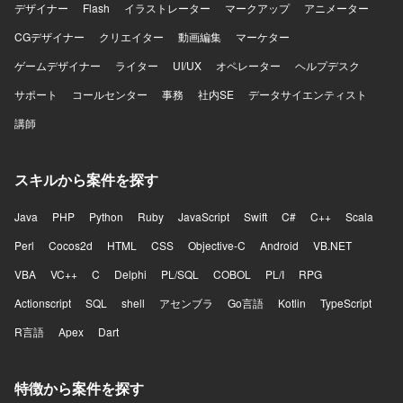
デザイナー
Flash
イラストレーター
マークアップ
アニメーター
ます。 【開発環境】 Backlogなどのタスク管理サービスを
活用しながら、各種管理表や資料の作成・更新を行ってい
CGデザイナー
クリエイター
動画編集
マーケター
ただく想定です。詳細なシステム環境については、ベンダ
ゲームデザイナー
ライター
UI/UX
オペレーター
ヘルプデスク
ー選定後に確定していく計画です。
サポート
コールセンター
事務
社内SE
データサイエンティスト
講師
スキルから案件を探す
Java
PHP
Python
Ruby
JavaScript
Swift
C#
C++
Scala
Perl
Cocos2d
HTML
CSS
Objective-C
Android
VB.NET
VBA
VC++
C
Delphi
PL/SQL
COBOL
PL/I
RPG
Actionscript
SQL
shell
アセンブラ
Go言語
Kotlin
TypeScript
R言語
Apex
Dart
特徴から案件を探す