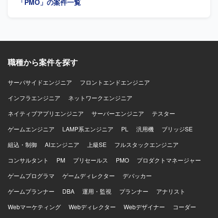
「PMO」の案件一覧
上も大きな経験となるポジションです。 【開発環境】 本案
料やRFP、業務フロー、現行システム資料を踏まえた再要
件は主に基礎検討および要件整理フェーズの業務となるた
件整理を行っていただきます。また、課題管理表、ToDo管
め、特定の技術スタックよりも業務知見と上流工程スキル
理表、スケジュール表など各種管理資料の整備・更新、ベ
が重視される環境となります。
ンダー比較表・見積比較表の作成および更新、社内説明資
料や会議アジェンダの作成支援を行っていただきます。開
発ベンダーとの打合せに参加し、提案内容および見積内容
職種から案件を探す
のレビューや論点整理を行いながら、社内関係者との合意
形成をサポートしていただきます。 【求める人物像】 発注
者側の立場を理解しつつ、主体的にプロジェクトを前に進
サーバサイドエンジニア
フロントエンドエンジニア
めていただける方を求めております。業務フローやシステ
インフラエンジニア
ネットワークエンジニア
ム構成を自らキャッチアップし、抜け漏れのない要件整理
や論点整理ができる方、ステークホルダーとのコミュニケ
ネイティブアプリエンジニア
サーバーエンジニア
テスター
ーションを円滑に行い、社内調整や経営層向け説明をリー
ゲームエンジニア
ドいただける方が望ましいです。また、資料作成や課題管
LAMP系エンジニア
PL
汎用機
ブリッジSE
理などの実務を厭わず、細やかなタスク管理を継続的に行
組込・制御
AIエンジニア
上級SE
フルスタックエンジニア
える方を歓迎いたします。 【ポジションの魅力】 構想段階
から参画し、要件定義・ベンダー選定といった上流フェー
コンサルタント
PM
プリセールス
PMO
プロダクトマネージャー
ズを主導的に支援いただけるため、発注者側PMOとしての
ゲームプログラマ
ゲームディレクター
デバッカー
経験を深めることができます。ECと業務システム・基幹シ
ステムとの連携を含むプロジェクトであるため、業務理解
ゲームプランナー
DBA
運用・監視
プランナー
アナリスト
とシステム理解の両面でスキルアップが可能です。また、
Webマーケティング
社内説明資料や比較資料の作成を通じて、経営層向けのプ
Webディレクター
Webデザイナー
コーダー
レゼンテーションや意思決定支援の経験も積んでいただけ