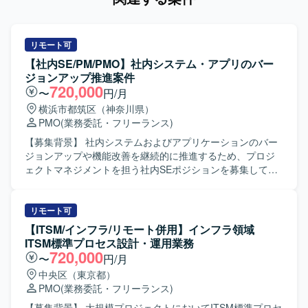
リモート可
【社内SE/PM/PMO】社内システム・アプリのバー
ジョンアップ推進案件
720,000
〜
円/月
横浜市都筑区（神奈川県）
PMO
(業務委託・フリーランス)
【募集背景】 社内システムおよびアプリケーションのバー
ジョンアップや機能改善を継続的に推進するため、プロジ
ェクトマネジメントを担う社内SEポジションを募集してお
ります。 【作業内容】 社内SEとして、業務部門とシステム
ベンダーの間に立ち、要件調整、課題管理、スケジュール
管理、リスク管理などプロジェクトマネジメント全般を担
リモート可
当して頂きます。 具体的には、RFIやRFPの作成、WBSの
【ITSM/インフラ/リモート併用】インフラ領域
作成・更新、進捗の可視化や課題・リスクの洗い出しおよ
ITSM標準プロセス設計・運用業務
び対策立案を行って頂きます。 また、プロジェクトメンバ
720,000
〜
円/月
ーとなる社内人員に対して、助言やフォローを行いなが
中央区（東京都）
ら、関係者を巻き込みつつプロジェクトを推進して頂きま
PMO
(業務委託・フリーランス)
す。 【求める人物像】 PJ推進のために5W1Hを明確に示
し、自ら考えて行動に移せる方を求めております。 指示待
【募集背景】 大規模プロジェクトにおいてITSM標準プロセ