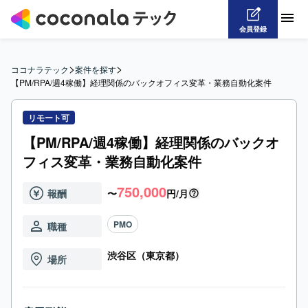
会員登録
>
>
ココナラテック
案件を探す
【PM/RPA/週4稼働】経理関係のバックオフィス変革・業務自動化案件
リモート可
【PM/RPA/週4稼働】経理関係のバックオ
フィス変革・業務自動化案件
750,000
報酬
〜
円/月
PMO
職種
渋谷区（東京都）
場所