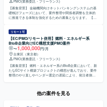
PMO
(業務委託・フリーランス)
援、PC、ネットワーク、オンプレミスおよびクラウド基盤
なるため、ご自身での設計・製造・テストなどの開発作業
に関連する環境を想定しております。
は発生いたしません。 【求める人物像】 関係者との円滑な
【募集背景】 金融機関向けネットバンキングシステムの基
コミュニケーションを取りながら、主体的に課題を発見し
礎検討フェーズにおいて、要件整理や関係者調整を主体的
改善提案ができる方を求めております。 また、論理的な思
に推進できる体制を強化するための募集となります。 【作
考力を持ち、分かりやすい資料作成や説明ができる方にご
業内容】 金融機関向けネットバンキングシステムにおける
活躍いただける環境です。 【ポジションの魅力】 大規模な
基礎検討フェーズに参画いただきます。ユーザ部門を含む
年金システムにおけるエンドユーザー側の立場でプロジェ
関係者とのコミュニケーションを通じて、業務要件の整理
リモート可
クト全体を俯瞰しながら、品質向上や効率化に直接貢献で
や課題の抽出・整理を行っていただきます。また、業務遂
【EC/PMO/リモート併用】燃料・エネルギー系
きるポジションです。 開発ベンダーとの折衝やプロジェク
行責任者として、要件定義に向けた論点整理や検討推進、
BtoB企業向けEC構想支援PMO案件
ト運営支援を通じて、PMOとしての経験をさらに深めてい
関係部署との合意形成支援など、上流工程全般をリードし
1,000,000
〜
円/月
ただけます。 【開発環境】 年金向けWebシステムを対象と
ていただきます。 【求める人物像】 関係者と円滑にコミュ
台東区（東京都）
したJavaおよびSQLベースのシステム開発プロジェクトに
ニケーションを取りながら、主体的に検討をリードしてい
PMO
(業務委託・フリーランス)
おける成果物をレビューする環境となっております。
ただける方を求めております。金融業界の業務知見を活か
しつつ、論点整理や資料作成を通じて、構造的に物事を捉
【募集背景】 燃料・エネルギー系のBtoB企業において、新
えられる方が望ましいです。また、自立して業務を推進し
たなECサイト構築プロジェクトの構想が進んでおり、要件
つつ、チームメンバーやステークホルダーと協調してプロ
整理のやり直しやベンダー選定の遅延により、発注者側の
ジェクトを前進させられる方を歓迎いたします。 【ポジシ
プロジェクト推進力を強化する必要が生じております。そ
ョンの魅力】 金融業界向けの大規模システムにおいて、基
のため、要件定義初期フェーズから伴走いただけるPMOを
礎検討から携わることができ、上流工程での要件整理や企
募集しております。 【作業内容】 構想段階および要件整理
他の案件を見る
画検討の経験を深めていただけます。業務遂行責任者とし
中のプロジェクトに参画いただき、発注者側PMOとしてプ
て裁量を持って動くことができるため、PM／PMOや上流工
ロジェクト全体の推進支援を行っていただきます。具体的
程のスキルをさらに強化したい方にとって、キャリア形成
には、要件整理資料や論点整理資料の作成、既存の構想資