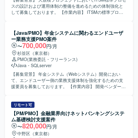
ちではなく、リーダーとして主体的かつ前向きに動けるタ
スの設計および運用体制の整備を進めるための体制強化と
イプの方を歓迎いたします。 ベンダーや社内各部門との折
して募集しております。 【作業内容】 ITSMの標準プロセ
衝・調整を円滑に行える高いコミュニケーション能力をお
ス設計を行い、ITSMツール実装のための要件整理を実施し
持ちの方にマッチするポジションです。 【ポジションの魅
ていただきます。サービス要求管理、インシデント管理、
力】 社内システムやアプリのバージョンアップを通じて、
問題管理、変更・リリース管理、構成管理、サービスカタ
【Java/PMO】年金システムに関わるエンドユーザ
業務効率化や事業成長に直結するプロジェクトに上流工程
ログ管理などの各プロセスについて、申請依頼メニューや
ー業務支援PMO案件
から関わることができます。 複数のステークホルダーと協
ワークフロー整備を含めた設計を担当していただきます。
700,000
〜
円/月
働しながら、要件整理から推進まで一貫して携わること
また、運用テストを実施し、その後の運用チームへの引継
杉並区（東京都）
で、ビジネス理解とプロジェクトマネジメントスキルの双
ぎとしてトレーニングや初期流動対応なども行っていただ
PMO
(業務委託・フリーランス)
方を高められる環境です。 【開発環境】 Webシステムおよ
きます。作業は2名体制のチームで進めていただきます。
Java
・
SQLserver
びスマートフォンアプリケーションを対象としたプロジェ
【求める人物像】 インフラ領域の技術的な背景を理解しつ
クト環境となります。
つ、関係者と円滑にコミュニケーションを取りながらITSM
【募集背景】 年金システム（Webシステム）開発におい
プロセスを整理・設計できる方を求めております。ドキュ
て、エンドユーザー側の業務支援体制を強化するための支
メント作成を丁寧に行い、関係部門と協調しながら業務を
援要員を募集しております。 【作業内容】 開発ベンダーが
前に進めていただける方が望ましいです。 【ポジションの
作成した見積資料、WBS、設計書、テストエビデンス、各
魅力】 ITSM標準プロセスの設計から運用テスト、運用チー
種報告書などの成果物を確認し、改善点の指摘や是正・効
ムへの引継ぎまで一連のフェーズに関わることができるた
率化の提案を行っていただきます。 また、プロジェクト運
リモート可
め、プロセス設計と運用定着の両面で経験を積むことがで
営における進捗状況の確認や課題・懸案の整理を行い、お
【PM/PMO】金融業界向けネットバンキングシステ
きます。インフラ領域のチームと連携しながら、大規模プ
客様および開発ベンダーに対して課題解決に向けた支援を
ム基礎検討支援案件
ロジェクトにおけるITサービスマネジメントの基盤づくり
実施していただきます。 加えて、エンドユーザーが作成す
820,000
〜
円/月
に携わることができます。 【開発環境】 ITSMツールを中
る各種報告資料などのドキュメント作成支援も行っていた
中野区（東京都）
心としたインフラ領域のサービスデスク、オンサイト支
だきます。 なお、エンドユーザー（発注者側）支援作業と