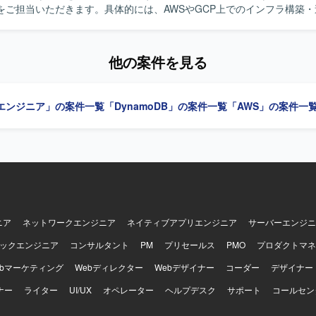
をご担当いただきます。具体的には、AWSやGCP上でのインフラ構築
アカウントでのCI/CDの構築、各サービスのIaC化、セキュリティ要件
運用と障害対応などを行っていただきます。 【求める人物像】 リモート環境
との意思疎通を柔軟かつ円滑に行える方を求めております。ビジネス側
他の案件を見る
ュニケーションをとりながら、要求に対して実装上の懸念や足りない情
ヒアリングし、自走して開発を進められる方が望ましいです。また、ビ
の中から要件を汲み取り、実現までのプロセスを主体的に描くことがで
エンジニア」の案件一覧
「DynamoDB」の案件一覧
「AWS」の案件一
向けアプリ開発のインフラ
広く担当することができ、AWSやGCP、IaCなどの最新技術を活用しな
まで含めたインフラ全体の設計・改善に携わることができます。 【開発環境】
RDS、Lambda、ApiGateway、Connect、Lex、SMS/SES、Terrafo
ormation、SAMなどを利用したインフラ環境での開発・運用を行っており
ニア
ネットワークエンジニア
ネイティブアプリエンジニア
サーバーエンジニ
ックエンジニア
コンサルタント
PM
プリセールス
PMO
プロダクトマネ
ebマーケティング
Webディレクター
Webデザイナー
コーダー
デザイナー
ナー
ライター
UI/UX
オペレーター
ヘルプデスク
サポート
コールセン