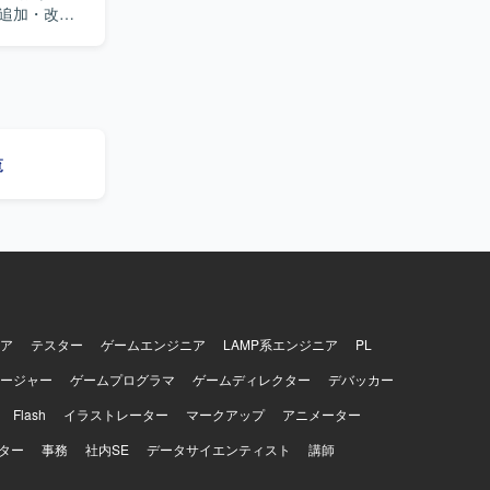
・追加・改
への対応、本
や他エンジ
報を非エン
ジネス要求
きる方を歓
覧
がら、セキュ
rm、
ます。
ア
テスター
ゲームエンジニア
LAMP系エンジニア
PL
ージャー
ゲームプログラマ
ゲームディレクター
デバッカー
Flash
イラストレーター
マークアップ
アニメーター
ター
事務
社内SE
データサイエンティスト
講師