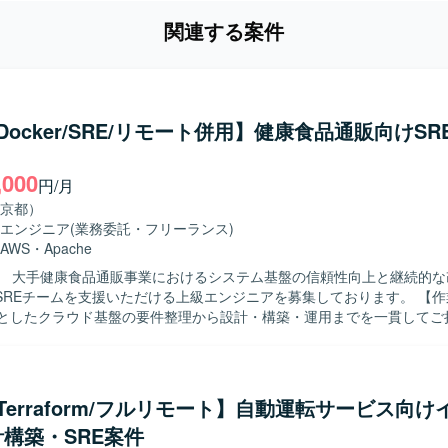
関連する案件
/Docker/SRE/リモート併用】健康食品通販向けSR
,000
円/月
京都）
エンジニア
(業務委託・フリーランス)
AWS
・
Apache
】 大手健康食品通販事業におけるシステム基盤の信頼性向上と継続的な
REチームを支援いただける上級エンジニアを募集しております。 【作業内容】
心としたクラウド基盤の要件整理から設計・構築・運用までを一貫してご
SREチームの一員として、システムの可用性やパフォーマンス向上、運
改善活動を推進していただきます。 ECSやFargateなどのコンテナ基
ActionsやTerraformを用いたCI/CDおよびIaC環境の整備・改善を行って
して、タスクの整理や進行管理、関係者との調整など、プロジェクト推
/Terraform/フルリモート】自動運転サービス向
像】 要件に対して自らタスク分解を行い、主体的に課
構築・SRE案件
り組める方を求めております。 SREチーム内外のメンバーと積極的に