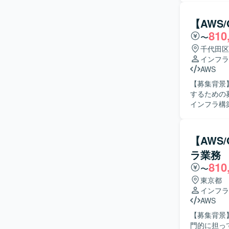
伴う現在の
を推進していただきます。 【求める人物
【AWS
ションを取
810
〜
やコンテナ
【ポジショ
千代田区
から関わる
インフラ
す。 ・Ku
AWS
でいただけます。 【開発環境】 ・クラウド：Azure、AWS
【募集背景
Kuberne
するための募集となります。 【作業内
（詳細はプ
インフラ構
サービスの
安定運用および障害対
ネス側や他
【AWS
求に対して
ラ業務
を進められ
810
のプロセスを描くこ
〜
のアプリ開
東京都
ができます
インフラ
めた広い領域で経験を積
AWS
ApiGatew
【募集背景
利用したイ
門的に担っていただけ