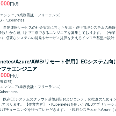
,000
りながら、周囲を巻き込んで業務を推進できる方が望ましいです。 技術
円/月
ーや顧客折衝を通じて品質向上や改善提案に前向きに取り組める方を歓
エンジニア
(業務委託・フリーランス)
とができます。 SREとしてシステム全体の信頼性や運用性の向上に携
S
・
Kubernetes
して上流の推進業務にも関与いただけるため、技術とマネジメントの両
】 自動運転サービスの社会実装に向けた配車・運行管理システムの基盤
SやFargateなどのコンテナ基
設計から運用まで主導できるエンジニアを募集しております。 【作業内容】 自動
b Actionsを用いたCI/CDパイプライン、Terraformを用いたIaC環境な
スに必要なシステムの開発やサービス提供を支えるインフラ基盤の設計
ていただきます。 サービス立ち上げの初期フェーズから参画し、アーキ
（主にセキュリティや可観測性などの非機能要件）を実施していただきま
ラエンジニア/SREとして、環境の構築および最適化を主導していただき
発およびサービス提供基盤のアーキテクト設計や基本設計、DevOps環
rnetes/Azure/AWS/リモート併用】ECシステム
環境の自動化や最適化などを行っていただきます。 【求める人物像】 自ら主体
ンフラエンジニア
ス基盤づくりに取り組み、非機能要件を意識した設計・改善ができる方
,000
長期的なサービス展開を見据え、チームと協調しながら継続的な改善に取
円/月
全かつ継続的に運用するための基盤
東京都）
く関わることができます。 スモールスタートから5年スパンでの大規模
エンジニア
(業務委託・フリーランス)
クトであり、立ち上げフェーズから仕様検討やアーキテクチャ設計に関
Kubernetes
支援や地域交通の維持、ドライバー不足などの社会課題の解決に直結する
】 既存ECシステムのクラウド基盤刷新およびコンテナ化推進のためイ
な魅力です。 【開発環境】 クラウド：AWS または GCP 基盤：
Kubernetesを用いたWEBアプリケーション動作環
マネージドサービス 言語：Go / React など（予定） その他：マイクロサ
よびチューニングを行っていただきます。 ・現行システムからAzure（
ど
ンテナ環境への移行計画の立案および実行を担当していただきます。 ・