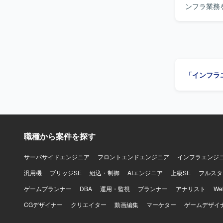
ンフラ業務
善、クロス
番環境上での安定
下でも他者
ニアとコミ
ジニアから
や荒い設計
「インフラ
迎いたします。 【ポジションの魅力】 新規事業開発室における海外
を上流から
リティや運用
AWS、GCP、
CloudF
職種から案件を探す
サーバサイドエンジニア
フロントエンドエンジニア
インフラエンジ
汎用機
ブリッジSE
組込・制御
AIエンジニア
上級SE
フルスタ
ゲームプランナー
DBA
運用・監視
プランナー
アナリスト
W
CGデザイナー
クリエイター
動画編集
マーケター
ゲームデザイ