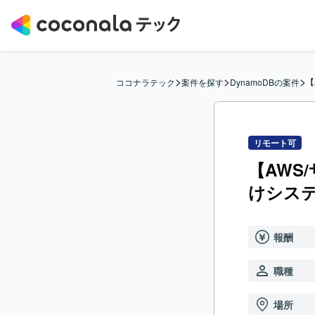
>
>
>
【
ココナラテック
案件を探す
DynamoDBの案件
リモート可
【AWS
けシス
報酬
職種
場所