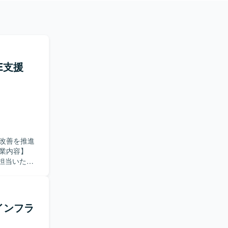
E支援
改善を推進
担当いただ
用自動化に向
盤、および
いただきます。
進に関わる業
けインフラ
コミュニケー