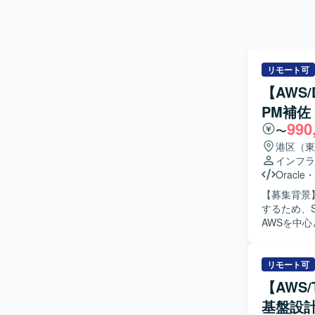
リモート可
【AWS
PM補佐
990
〜
港区（東
インフラ
Oracle
・
【募集背景
するため、S
AWSを中
きます。 
けた継続的な
GitHub 
リモート可
PM補佐と
【AWS
務も担っていただきます。 【求める人物
基盤設計
題解決へ取