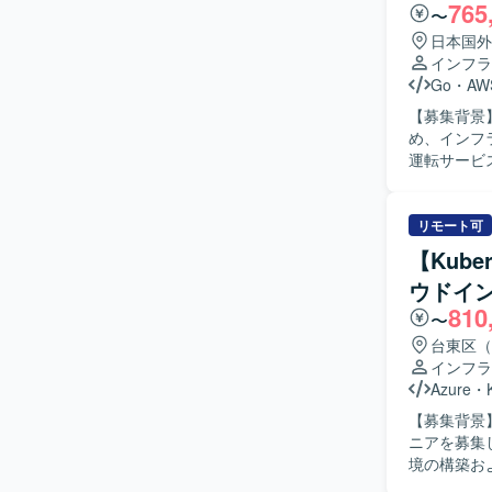
765
ションを図
〜
く、レビュ
日本国外
す。 【ポジションの魅力】 クラウドネイティブな環境で、設計から構築・運用まで一連の工程
インフラ
に関わるこ
Go
・
AW
PM補佐と
【募集背景
ップが可能です。 【開発環境】 AWS上でのクラウド基盤、EC
め、インフラ
盤、GitHu
運転サービ
おります。
用を担当し
や基本設計
後はインフ
リモート可
的には、開
【Kube
築、SREとして
ウドイ
的にサービ
810
ります。 
〜
が望ましいです。 【ポジションの魅力】 サービスとして安
台東区（
づくりに深
インフラ
たプロジェ
Azure
・
す。 移動
【募集背景
ラ領域に挑戦できる点も大き
ニアを募集しております。 【作業内容】 ・
EKS + 
境の構築お
処理設計 な
AWS）コ