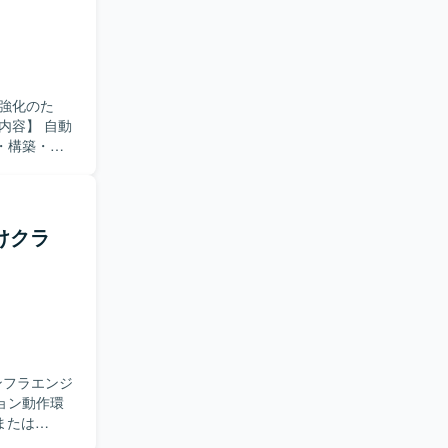
面だけでな
迎いたしま
わりながら、
面でスキルア
強化のた
どが想定されて
・構築・運
テクト設計
す。 その
ます。 具体
境の設計・構
向けクラ
を求めてお
り組める方
展開を見据え
与できま
社会インフ
ンフラエンジ
ービス、データ
または
コンテナ化に