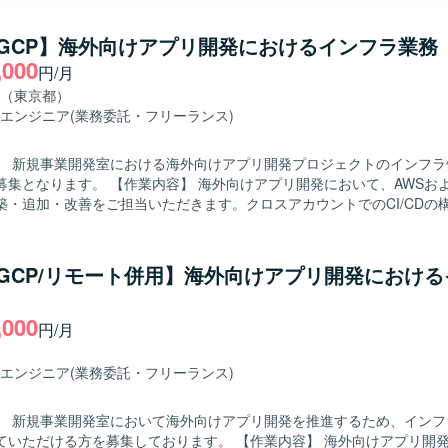
運用フローと新規運用フローの擦り合わせや調整を行い、運用しやすい
像】 ・社内エンジニアや関係者と円滑にコミュニケー
/GCP】海外向けアプリ開発におけるインフラ業務
りながら、主体的に課題解決を進めていただける方を求めております。 
,000
円/月
技術の動向に関心を持ち、自らキャッチアップしていける方を歓迎いた
ンの魅力】 ・大規模ECシステムのクラウド・コンテナ基盤の構築およ
（東京都）
ことができ、インフラアーキテクチャ設計や運用設計のスキルを高めて
エンジニア
(業務委託・フリーランス)
bernetesやIaC、CI/CDなどモダンなインフラ技術を実案件で活用しな
 ・コンテナオーケストレーション：
】 新規事業開発室における海外向けアプリ開発プロジェクトのインフラ
tes ・構成管理／IaC：Terraform 等 ・CI/CD：コンテナ環境向けCI/CD
容】 海外向けアプリ開発において、AWSおよびGCP上の
ロジェクト内ルールに準拠）
築・追加・改善をご担当いただきます。クロスアカウントでのCI/CDの
IaC化を進めていただきます。また、セキュリティ要件への対応や、本
応も行っていただきます。 【求める人物像】 リモート環境下でも、ビジ
エンジニアと柔軟かつ円滑にコミュニケーションが取れる方を求めてお
/GCP/リモート併用】海外向けアプリ開発におけ
実装上の懸念や不足情報を非エンジニアから主体的にヒアリングし、自
る方が望ましいです。ビジネス要求や荒い設計の中から要件を汲み取り
,000
とができる方を歓迎いたします。 【ポジションの魅力】 海外向け新規事業
円/月
発において、AWSおよびGCPを活用したモダンなインフラ設計・構築
。サーバーレスやIaCなど最新の技術要素を活用しながら、セキュリテ
エンジニア
(業務委託・フリーランス)
むことができます。 【開発環境】 AWS（RDS、Lambda、
ay、Connect、Lex、SMS/SES）、GCP、Terraform、CloudFormatio
】 新規事業開発室において海外向けアプリ開発を推進するため、インフ
ンフラ環境となります。
る方を募集しております。 【作業内容】 海外向けアプリ開発におけるイ