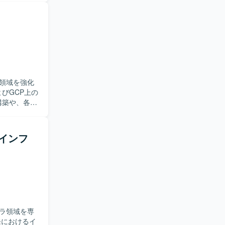
環境へ整備
・クラウド
します。
び移行に上流
いただけま
がら経験を積ん
領域を強化
パイプライン
構築や、各種
番環境上での
ります。要
るインフ
走して開発
、実現まで
に携わること
ィや運用も含
n、SAMなどを
ラ領域を専