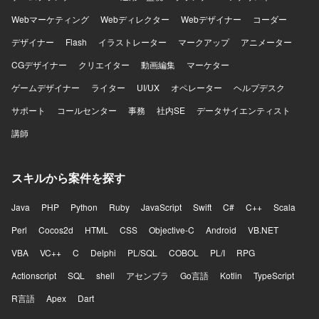
Webマーケティング
Webディレクター
Webデザイナー
コーダー
デザイナー
Flash
イラストレーター
マークアップ
アニメーター
CGデザイナー
クリエイター
動画編集
マーケター
ゲームデザイナー
ライター
UI/UX
オペレーター
ヘルプデスク
サポート
コールセンター
事務
社内SE
データサイエンティスト
講師
スキルから案件を探す
Java
PHP
Python
Ruby
JavaScript
Swift
C#
C++
Scala
Perl
Cocos2d
HTML
CSS
Objective-C
Android
VB.NET
VBA
VC++
C
Delphi
PL/SQL
COBOL
PL/I
RPG
Actionscript
SQL
shell
アセンブラ
Go言語
Kotlin
TypeScript
R言語
Apex
Dart