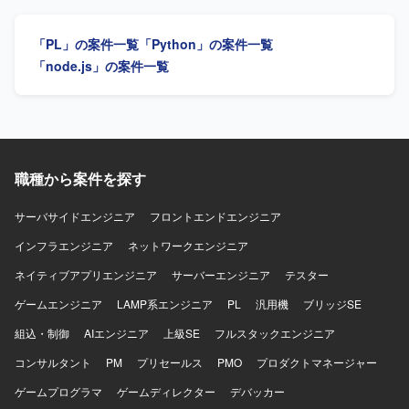
リング方針の策定や、コードレビュー、設計レビューを通
防止策の実施まで一連の対応を行っていただきます。 【求
じた開発品質の向上にも取り組んでいただきます。開発プ
める人物像】 定例等の打合せでリーダーシップを発揮でき
「PL」の案件一覧
「Python」の案件一覧
ロセスやチーム内の役割分担、情報共有方法の改善、チー
る方を求めています。ログや既存のソースコードを手がか
ムメンバーへの技術的な支援やナレッジ共有を行っていた
りに、未知のシステムでも自律的に問題を調査・解決でき
「node.js」の案件一覧
だき、将来的にはテックリードとしてチーム開発および技
る方が望ましいです。クラウドインフラに不慣れな部分が
術的意思決定のリードを担っていただきます。 【求める人
あっても、臆せずキャッチアップしながら対応できる方、
物像】 マネジメントだけではなく自ら設計・実装を行いな
障害対応時に状況を整理しながら関係者へ的確に報告・連
がらチームをリードできる方を求めております。フロント
絡できる方を歓迎いたします。復旧にとどまらず、根本原
エンドとバックエンドの領域を限定せずプロダクト全体の
因の解消まで責任を持って取り組める方にお願いしたいと
課題に向き合える方、技術的な理想だけでなく顧客価値や
考えています。 【ポジションの魅力】 本番環境での障害対
職種から案件を探す
事業上の優先順位を踏まえて判断できる方に参画していた
応やログを起点とした調査を通じて、システム全体への理
だきたいと考えております。不具合や個別要望への対応を
解を深めながらスキルアップできるポジションです。AWS
サーバサイドエンジニア
フロントエンドエンジニア
その場限りで終わらせずプロダクトの改善につなげられる
やコンテナ環境などのクラウドインフラ技術にも触れなが
方、曖昧な状況でも自ら課題を整理し必要な関係者を巻き
インフラエンジニア
ら、保守・エンハンス開発の経験を積んでいただけます。
ネットワークエンジニア
込みながら開発を進められる方、プロダクトマネージャー
【開発環境】 PostgreSQLなどのRDBMSを利用したシステ
ネイティブアプリエンジニア
サーバーエンジニア
テスター
やプロジェクトマネージャーと建設的に議論できる方を歓
ムに携わっていただきます。AWSやコンテナ環境
迎いたします。チームメンバーの経験や強みを尊重し技術
（Docker/ECS等）、Reactを含むフロントエンド、REST
ゲームエンジニア
LAMP系エンジニア
PL
汎用機
ブリッジSE
的な支援やナレッジ共有ができる方、開発速度と品質の両
APIやNode.jsまたはKotlinによるバックエンド開発などの技
組込・制御
AIエンジニア
上級SE
フルスタックエンジニア
方に責任を持ち継続的な改善に取り組める方に活躍してい
術要素に触れていただく機会があります。
ただきたいポジションです。 【ポジションの魅力】 AI音声
コンサルタント
PM
プリセールス
PMO
プロダクトマネージャー
プロダクトを実際のコンタクトセンターへ導入し、現場か
ら得られるフィードバックをもとにプロダクトを改善して
ゲームプログラマ
ゲームディレクター
デバッカー