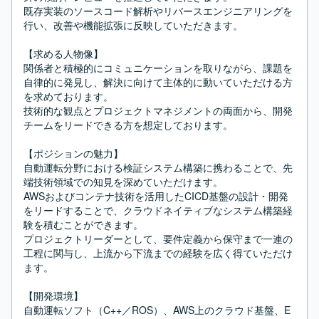
既存実装のソースコード解析やリバースエンジニアリングを
行い、改善や機能拡張に反映していただきます。

【求める人物像】

関係者と積極的にコミュニケーションを取りながら、課題を
自律的に発見し、解決に向けて主体的に動いていただける方
を求めております。

技術的な観点とプロジェクトマネジメントの両面から、開発
チームをリードできる方を想定しております。

【ポジションの魅力】

自動運転分野における検証システム構築に携わることで、先
端技術領域での知見を深めていただけます。

AWSおよびコンテナ技術を活用したCICD基盤の設計・開発
をリードすることで、クラウドネイティブなシステム構築経
験を積むことができます。

プロジェクトリーダーとして、要件定義から保守まで一連の
工程に関与し、上流から下流までの経験を広く得ていただけ
ます。

【開発環境】

自動運転ソフト（C++／ROS）、AWS上のクラウド基盤、E