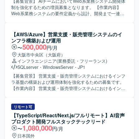
【募集背景】 AIチームにおいてWeb系業務システム開発体
制を強化するための増員募集となります。 【作業内容】
Web系業務システムの要件定義から設計、開発まで一連の
工程をご担当いただきます。 AI駆動開発のコンセプトに基
づき、AIを組み込んだ各種機能開発を行っていただきま
す。 基本設計・詳細設計、設計レビューを実施し、品質を
【AWS/Azure】営業支援・販売管理システムのイ
担保しながら開発を進めていただきます。 開発メンバーへ
ンフラ構築および運用
のタスク割り振りや進行管理など、プロジェクトリーダー
500,000
〜
円/月
としてのマネジメントも行っていただきます。 【求める人
大阪市中央区（大阪府）
物像】 プロジェクトの目的達成に向けて主体的に動き、自
インフラエンジニア
(業務委託・フリーランス)
ら課題を見つけて解決へ導ける方を求めております。 AI技
SQLserver
・
WindowsServer
・
JP1
術や新しい開発手法に対して前向きにキャッチアップし、
チームへ知見を共有していただける方を歓迎いたします。
【募集背景】 営業支援・販売管理システムにおけるインフ
【ポジションの魅力】 AIチームの一員として、AIを活用し
ラ基盤の構築および運用体制を強化するための募集です。
たWeb系業務システム開発に上流工程から関わることがで
【作業内容】 営業支援・販売管理システムにおけるインフ
きます。 Next.jsやLaravelを用いたモダンな技術スタックで
ラ構築および運用支援をご担当いただきます。AWS・
の開発に携わりながら、プロジェクトリーダーとしての経
AliCloud・Azure上でのサーバー運用、アプリケーションお
験を積むことができます。 AI関連技術やクラウド技術の知
よびJP1ジョブのデプロイ、GrafanaやCloudWatchを用いた
リモート可
見を深めつつ、企画・設計から開発まで幅広い工程に関与
監視運用、Webシステム開発環境の構築・保守運用、SQL
【TypeScript/React/Next.js/フルリモート】AI音声
できるポジションです。 【開発環境】 Next.jsやLaravelを
Serverの保守運用などを行っていただきます。 【求める人
プロダクト開発フルスタックテックリード
中心としたWebアプリケーション開発環境で、AWS上の各
物像】 主体的に課題解決へ取り組める方、自ら考え行動し
1,080,000
〜
円/月
種サービスを活用したシステム構成となります。 コンテナ
つつ周囲と連携しながら業務を推進できる方、新しい技術
日本国外
技術なども用いながら、AI関連のAPIやサービスと連携した
に積極的にチャレンジできる方を求めています。 【ポジシ