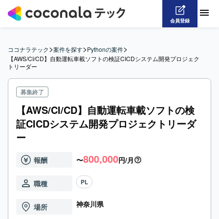
会員登録
>
>
>
ココナラテック
案件を探す
Pythonの案件
【AWS/CI/CD】自動運転車載ソフトの検証CICDシステム開発プロジェク
トリーダー
募集終了
【AWS/CI/CD】自動運転車載ソフトの検
証CICDシステム開発プロジェクトリーダ
ー
800,000
報酬
〜
円/月
PL
職種
神奈川県
場所