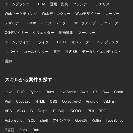
いくフェーズに携わることができます。単に決められた仕
ゲームプランナー
DBA
運用・監視
プランナー
アナリスト
様を実装するのではなく、顧客環境で発生している課題を
整理し、その場限りの個別対応ではなくプロダクトとして
Webマーケティング
Webディレクター
Webデザイナー
コーダー
再利用可能な機能や仕組みへ昇華していくことが求められ
デザイナー
Flash
イラストレーター
マークアップ
アニメーター
ます。既存機能の改善と新規機能開発を両立するために、
開発優先順位やアーキテクチャ、チームの進め方そのもの
CGデザイナー
クリエイター
動画編集
マーケター
を見直していく余地があり、フロントエンドとバックエン
ドを横断して手を動かしながら将来的にはテックリードと
ゲームデザイナー
ライター
UI/UX
オペレーター
ヘルプデスク
して技術面だけでなくチームの開発推進にも関与できるポ
サポート
コールセンター
事務
社内SE
データサイエンティスト
ジションです。通話中のリアルタイム支援、通話内容の活
用、通話後業務の効率化など、音声と生成AIを組み合わせ
講師
た難易度の高いプロダクト開発に挑戦できます。 【開発環
境】 フロントエンドはReact、Next.js、Chrome Extension
を用いて開発しております。バックエンドはTypeScript、
スキルから案件を探す
Hono、Drizzle、Pythonを利用しております。データベース
はPostgreSQLやQdrant（ベクトルデータベース）を使用し
Java
PHP
Python
Ruby
JavaScript
Swift
C#
C++
Scala
ております。インフラはAWSとTerraformを用いて構築して
おり、CI/CDにはGitHub Actions、監視にはDatadogを利用
Perl
Cocos2d
HTML
CSS
Objective-C
Android
VB.NET
しております。AIについてはOpenAI API、Anthropic APIな
VBA
VC++
C
Delphi
PL/SQL
COBOL
PL/I
RPG
どを活用しております。
Actionscript
SQL
shell
アセンブラ
Go言語
Kotlin
TypeScript
R言語
Apex
Dart