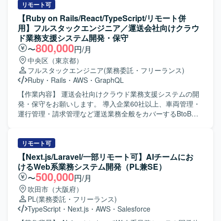
リモート可
【Ruby on Rails/React/TypeScript/リモート併
用】フルスタックエンジニア／運送会社向けクラウ
ド業務支援システム開発・保守
800,000
〜
円/月
中央区（東京都）
フルスタックエンジニア
(業務委託・フリーランス)
Ruby
・
Rails
・
AWS
・
GraphQL
【作業内容】 運送会社向けクラウド業務支援システムの開
発・保守をお願いします。 導入企業60社以上、車両管理・
運行管理・請求管理など運送業務全般をカバーするBtoB
SaaSです。 新機能の設計・実装（バックエンド / フロント
エンド）を行います。 GraphQL APIの設計・実装を行いま
す。 既存機能の改善・バグ修正を行います。 コードレビュ
リモート可
ー、テスト整備を行います。 PMI（事業譲渡後の統合）に
【Next.js/Laravel/一部リモート可】AIチームにお
伴うシステム改善を行います。 【開発環境】 フレームワー
けるWeb系業務システム開発（PL兼SE）
ク : Ruby 3.2 / Rails 7.1 フロントエンド : React 18 /
500,000
〜
円/月
TypeScript 5.1 / Apollo Client (GraphQL) デザインツール：
吹田市（大阪府）
Figma など データベース : Amazon RDS インフラ : AWS
PL
(業務委託・フリーランス)
(ECS) バージョン管理 : Git/GitHub コミュニケーション/タ
TypeScript
・
Next.js
・
AWS
・
Salesforce
スク管理 : Slack, Google Meet, Notion を利用しています。