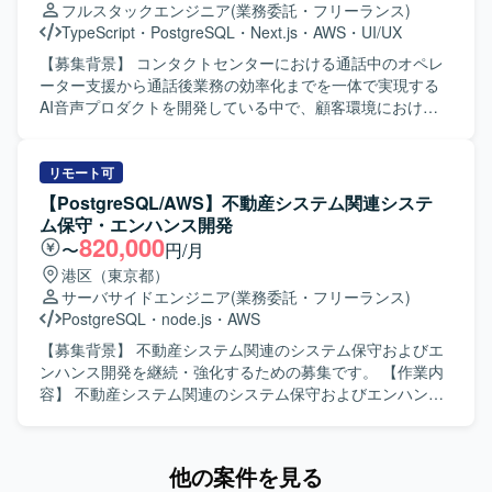
フルスタックエンジニア
(業務委託・フリーランス)
機能開発を行っております。
ョンの魅力】 複数のクラウドプラットフォーム上でのサー
TypeScript
・
PostgreSQL
・
Next.js
・
AWS
・
UI/UX
バー運用や監視運用、デプロイ業務を通じて、インフラ構
築から運用まで一貫した経験を積むことができる環境で
【募集背景】 コンタクトセンターにおける通話中のオペレ
す。大規模なシステム基盤の運用ノウハウやIaCなどの最新
ーター支援から通話後業務の効率化までを一体で実現する
技術に触れながらスキルアップを図ることができます。
AI音声プロダクトを開発している中で、顧客環境における
【開発環境】 AWS、AliCloud、Azure、Windows Server、
不具合調査や個別対応にも一定の開発リソースが必要とな
Microsoft SQL Server、JP1、Grafana、CloudWatch、Git、
っており、プロダクトとして提供すべき新たな価値の開発
Terraform、Ansible、PowerShell、GitHub Actionsなどの環
を継続的かつスピーディーに進められる体制づくりが課題
リモート可
境で業務を行います。
となっております。そのため、フロントエンドとバックエ
【PostgreSQL/AWS】不動産システム関連システ
ンドを横断して自ら設計・実装を担いながら技術課題の整
ム保守・エンハンス開発
理や開発優先順位の検討、チームの技術的な意思決定を牽
820,000
〜
円/月
引するテックリード候補を募集しております。 【作業内
港区（東京都）
容】 AI音声プロダクトにおけるフロントエンドとバックエ
サーバサイドエンジニア
(業務委託・フリーランス)
ンドの設計、開発、運用を行っていただきます。TypeScript
PostgreSQL
・
node.js
・
AWS
を中心としたWebアプリケーションの機能開発や、通話中
支援、通話後処理、ナレッジ活用に関する機能の設計・実
【募集背景】 不動産システム関連のシステム保守およびエ
装を担当していただきます。顧客環境で発生する不具合や
ンハンス開発を継続・強化するための募集です。 【作業内
技術課題の調査、原因分析、恒久的な改善を推進していた
容】 不動産システム関連のシステム保守およびエンハンス
だきます。プロダクトの成長や顧客価値を踏まえた技術課
開発に携わっていただきます。ログや既存ソースコードを
題と開発優先順位の整理、プロダクトマネージャーやプロ
手がかりに、未知のシステムに対しても問題の調査・原因
ジェクトマネージャーとの要件整理、仕様検討を行ってい
特定・不具合修正を行っていただきます。また、本番環境
他の案件を見る
ただきます。アーキテクチャ設計、技術選定、リファクタ
で発生した障害について、検知から原因特定、復旧、再発