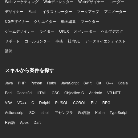
Webマーケティング
Webディレクター
Webデザイナー
コーダー
デザイナー
Flash
イラストレーター
マークアップ
アニメーター
CGデザイナー
クリエイター
動画編集
マーケター
ゲームデザイナー
ライター
UI/UX
オペレーター
ヘルプデスク
サポート
コールセンター
事務
社内SE
データサイエンティスト
講師
スキルから案件を探す
Java
PHP
Python
Ruby
JavaScript
Swift
C#
C++
Scala
Perl
Cocos2d
HTML
CSS
Objective-C
Android
VB.NET
VBA
VC++
C
Delphi
PL/SQL
COBOL
PL/I
RPG
Actionscript
SQL
shell
アセンブラ
Go言語
Kotlin
TypeScript
R言語
Apex
Dart