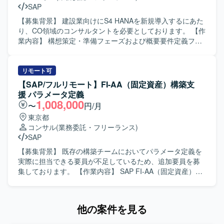
に要件定義をリードしていただける方を求めております。
SAP
グローバルメンバーとの協働に前向きで、ドキュメント作
成や議論のファシリテーションを丁寧に進められる方が望
【募集背景】 建設業向けにS4 HANAを新規導入するにあた
ましいです。 【ポジションの魅力】 食品・飲料業界におけ
り、CO領域のコンサルタントを必要としております。 【作
るEWM導入の上流工程に深く関わることができ、S/4 EWM
業内容】 構想策定・準備フェーズおよび概要要件定義フェ
の知見を活かしながらグローバルメンバーとの連携経験を
ーズにおいて、業務ヒアリングや課題整理を行いながら、
積むことができます。要件定義フェーズを通じて、業務プ
S4 HANA導入に向けた検討と整理を行っていただきます。
ロセス設計からシステムデザインまで一貫した経験を得ら
【求める人物像】 業務担当者と円滑にコミュニケーション
リモート可
れる環境です。 【開発環境】 SAP S/4 EWMを中心とした
を取りながら業務ヒアリングや課題整理を主体的に進めて
【SAP/フルリモート】FI-AA（固定資産）構築支
ERP環境にて作業していただきます。
いただける方を求めております。 【ポジションの魅力】 建
援 パラメータ定義
設業向けS4 HANAの新規導入に初期段階から参画でき、構
1,008,000
〜
円/月
想策定から要件定義まで上流工程をリードできるポジショ
東京都
ンです。 【開発環境】 S4 HANA、SAPパブリッククラウド
コンサル
(業務委託・フリーランス)
環境、Acivate導入方法論を用いたプロジェクトとなりま
SAP
す。
【募集背景】 既存の構築チームにおいてパラメータ定義を
実際に担当できる要員が不足しているため、追加要員を募
集しております。 【作業内容】 SAP FI-AA（固定資産）お
よびCLM（契約管理）の構築支援に携わっていただきま
す。SAP FI-AA（固定資産）のパラメータ定義、IFRS16を
踏まえた固定資産管理の要件反映を中心に、構築チームの
他の案件を見る
一員として設計および設定作業をご担当いただきます。経
験に応じてSAP CLM（契約管理）のパラメータ定義もお任