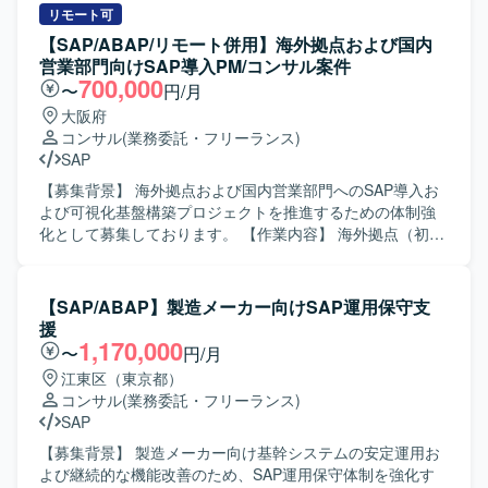
リモート可
【SAP/ABAP/リモート併用】海外拠点および国内
営業部門向けSAP導入PM/コンサル案件
700,000
〜
円/月
大阪府
コンサル
(業務委託・フリーランス)
SAP
【募集背景】 海外拠点および国内営業部門へのSAP導入お
よび可視化基盤構築プロジェクトを推進するための体制強
化として募集しております。 【作業内容】 海外拠点（初期
フェーズはUK）へのSAP導入プロジェクト推進をご担当い
ただきます。合わせて、日本のグローバル営業部門に対す
るロジスティクス領域のSAP導入、および関連する可視化
【SAP/ABAP】製造メーカー向けSAP運用保守支
基盤の構築・連携方針の検討、要件整理、設計支援などを
援
行っていただきます。PMは全体計画策定や進行管理、課題
1,170,000
〜
円/月
管理、ステークホルダー調整を担い、コンサルタントは各
江東区（東京都）
モジュールの要件定義、Fit&Gap、設計レビュー、受入支援
コンサル
(業務委託・フリーランス)
などをリードしていただきます。 【求める人物像】 グロー
SAP
バルプロジェクト環境において主体的にコミュニケーショ
ンを図り、関係者と協調しながら物事を前に進められる方
【募集背景】 製造メーカー向け基幹システムの安定運用お
を求めております。お客様の業務を理解したうえで、論理
よび継続的な機能改善のため、SAP運用保守体制を強化す