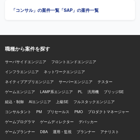
せいたします。 【求める人物像】 SAP FI-AAのパラメータ
「コンサル」の案件一覧
「SAP」の案件一覧
定義を実プロジェクトで主体的に担当したご経験をお持ち
で、IFRS16に関する知識やスキルを前向きにキャッチアッ
プしていける方を求めております。チームメンバーと連携
しながら、責任感を持って設計・設定作業を遂行できる方
ですと望ましいです。 【ポジションの魅力】 IFRS16を踏
まえた固定資産管理に関する知見を深めながら、SAP FI-AA
職種から案件を探す
および関連領域のコンサルスキルを高めていただける案件
です。構築フェーズにおけるパラメータ定義や要件反映を
通じて、実務的なノウハウを蓄積していただけます。 【開
サーバサイドエンジニア
フロントエンドエンジニア
発環境】 SAP FI-AA（固定資産）、SAP CLM（契約管理）
インフラエンジニア
ネットワークエンジニア
を中心としたSAP環境での構築支援となります。
ネイティブアプリエンジニア
サーバーエンジニア
テスター
ゲームエンジニア
LAMP系エンジニア
PL
汎用機
ブリッジSE
組込・制御
AIエンジニア
上級SE
フルスタックエンジニア
コンサルタント
PM
プリセールス
PMO
プロダクトマネージャー
ゲームプログラマ
ゲームディレクター
デバッカー
ゲームプランナー
DBA
運用・監視
プランナー
アナリスト