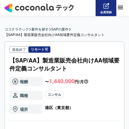
会員登録
>
>
>
ココナラテック
案件を探す
SAPの案件
【SAP/AA】製造業販売会社向けAA領域要件定義コンサルタント
リモート可
募集終了
【SAP/AA】製造業販売会社向けAA領域要
件定義コンサルタント
1,440,000
報酬
〜
円/月
コンサル
職種
港区（東京都）
場所