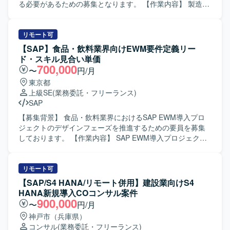
的に説明しつつ合意形成をリードできる方、変化のある状
る必要があるための募集となります。 【作業内容】 製造メ
況でも柔軟に対応いただける方が望ましいです。 【ポジシ
ーカー向けSAPシステム（SD/MM/PP）の運用保守支援を行
ョンの魅力】 海外拠点と日本のグローバル営業部門をまた
っていただきます。具体的には、障害発生時の原因調査お
ぐ大規模なSAP導入プロジェクトに参画いただけます。複
よび対応方針の検討、変更要求に対する要件整理や概要設
リモート可
数モジュールにまたがる業務・システム領域を経験できる
計、顧客からの問い合わせ内容の分析および回答作成、な
【SAP】食品・飲料業界向けEWM要件定義リー
とともに、可視化基盤の構築にも関わることで、上流工程
らびに必要に応じたABAPプログラムの改修や動作確認など
ド・スキル見合い単価
から基盤構想まで幅広い経験を積むことができます。グロ
を担当していただきます。また、関連部門との調整やドキ
700,000
〜
円/月
ーバル環境でのプロジェクト推進を通じて、英語力やマル
ュメント作成なども実施していただきます。 【求める人物
東京都
チカルチャーコミュニケーションのスキル向上も期待でき
像】 SAPの業務・技術両面に主体的に取り組み、関係者と
上級SE
(業務委託・フリーランス)
ます。 【開発環境】 SAPを中心とした基幹システムおよび
円滑にコミュニケーションを取りながら課題解決を進めて
SAP
可視化基盤を対象とした環境でのプロジェクトとなりま
いただける方を求めております。自ら状況を整理し、顧客
す。
の要望を的確に理解して提案・改善に結びつけられる方に
【募集背景】 食品・飲料業界におけるSAP EWM導入プロ
ご活躍いただける環境です。 【ポジションの魅力】 複数モ
ジェクトのデザインフェーズを推進するための要員を募集
ジュール（SD/MM/PP）に関わりながら、導入後の運用保
しております。 【作業内容】 SAP EWM導入プロジェクト
守を通じてビジネスプロセスの理解を深められるポジショ
において、デザインフェーズの要件定義をリードしていた
ンです。コンサルタントおよび概要設計者として、要件定
だきます。インド側の開発メンバーと連携しながら、業務
義から設計・改善提案まで幅広いフェーズを経験でき、
要件の整理、EWM機能とのフィット＆ギャップ整理、コン
リモート可
SAPスキルを一層高めていただけます。 【開発環境】 SAP
フィグ設定方針の検討、アドオンが必要な箇所の設計方針
【SAP/S4 HANA/リモート併用】建設業向けS4
ERP環境上での運用保守・改修作業が中心となり、ABAPに
立案などを行っていただきます。また、関係者との要件定
HANA新規導入COコンサル案件
よるプログラム改修および関連ドキュメントの作成を行っ
義セッションを主導し、合意形成や成果物のとりまとめを
900,000
〜
円/月
ていただきます。
行っていただきます。 【求める人物像】 複数のステークホ
神戸市（兵庫県）
ルダーと円滑にコミュニケーションを取りながら、主体的
コンサル
(業務委託・フリーランス)