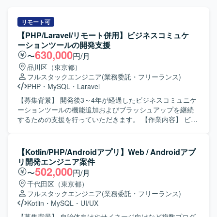
リモート可
【PHP/Laravel/リモート併用】ビジネスコミュケ
ーションツールの開発支援
630,000
〜
円/月
品川区（東京都）
フルスタックエンジニア
(業務委託・フリーランス)
PHP
・
MySQL
・
Laravel
【募集背景】 開発後3～4年が経過したビジネスコミュニケ
ーションツールの機能追加およびブラッシュアップを継続
するための支援を行っていただきます。 【作業内容】 ビジ
ネスコミュニケーションツール（チャット、タスク管理、
資料管理などを備えたWebアプリ・ネイティブアプリ）の
基本設計からテストまで一貫してご担当いただきます。既
【Kotlin/PHP/Androidアプリ】Web / Androidアプ
存機能の改善や追加開発を行い、ベンチマークを重視しな
リ開発エンジニア案件
がら機能よりも速度を落とさないようパフォーマンスを意
502,000
〜
円/月
識した開発を行っていただきます。また、週1回のミーティ
千代田区（東京都）
ングで開発要望の優先度を決定し、それに基づいて実装・
フルスタックエンジニア
(業務委託・フリーランス)
改修を進めていただきます。 【求める人物像】 Webアプ
Kotlin
・
MySQL
・
UI/UX
リ・ネイティブアプリ双方の特性を理解し、フロントエン
ドからバックエンド、DBまで一貫した開発に主体的に取り
【募集背景】 自治体向けやサイネージ向けなど複数プロダ