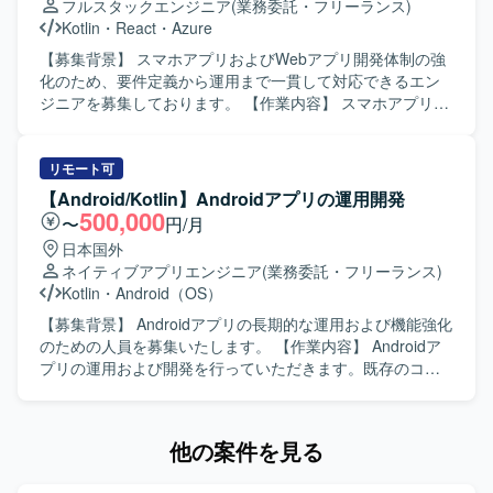
フルスタックエンジニア
(業務委託・フリーランス)
発環境】 Kotlinを中心としたAndroidネイティブアプリ開発
つ、より良いアーキテクチャや開発プロセスを意識して取
Kotlin
・
React
・
Azure
に加え、PHP／Node.jsによるバックエンド開発、MySQL／
り組める方が望ましいです。 【ポジションの魅力】 コンシ
PostgreSQLなどのRDBを用いたシステム構成です。Gitを用
ューマ向け婚活アプリの開発に携わることで、多くのユー
【募集背景】 スマホアプリおよびWebアプリ開発体制の強
いたチーム開発を行い、Firebaseや各種クラウドサービス
ザーに影響力のあるサービス開発経験を積むことができま
化のため、要件定義から運用まで一貫して対応できるエン
と連携したアプリケーション開発を実施しています。
す。既存プロダクトのエンハンス開発を通じて、アーキテ
ジニアを募集しております。 【作業内容】 スマホアプリ
クチャ設計や自動テストの実装など、モダンなAndroid開発
（Android/iOS）およびWebアプリを対象に、要件整理・要
の知見を深めることができます。 【開発環境】 Android向
件定義から基本設計・詳細設計、実装、テスト、リリース
けネイティブアプリ開発環境にて、Kotlin/JavaおよびGitを
後の運用まで一連の工程をご担当いただきます。フルスタ
リモート可
用いたチーム開発を行います。アーキテクチャはClean
ックに対応しつつ、バイブコーディングやAI駆動開発を活
【Android/Kotlin】Androidアプリの運用開発
Architectureを意識した構成となっている想定です。
用しながら、主体的に開発を推進していただきます。 【求
500,000
〜
円/月
める人物像】 モバイルアプリとWebアプリの両方に興味を
日本国外
持ち、自ら学びながら新しい開発手法を取り入れていける
ネイティブアプリエンジニア
(業務委託・フリーランス)
方を求めております。関係者とのコミュニケーションを大
Kotlin
・
Android（OS）
切にし、お客様との対話を通じて要件を整理しながら開発
を進められる方が望ましいです。 【ポジションの魅力】 モ
【募集背景】 Androidアプリの長期的な運用および機能強化
バイルアプリとWebアプリを横断しつつ、フルスタックに
のための人員を募集いたします。 【作業内容】 Androidア
開発経験を積むことができます。AI駆動開発やバイブコー
プリの運用および開発を行っていただきます。既存のコー
ディングなど新しい開発スタイルに触れながら、要件定義
ドに対して改善提案を行いながら、品質向上と機能追加を
から運用まで一気通貫で携わることで、上流から下流まで
進めていただきます。 【求める人物像】 自発的に行動でき
幅広いスキルを身につけられます。 【開発環境】
る方を求めております。協調性を持ち、円滑なコミュニケ
他の案件を見る
Android（Kotlin）、iOS（Swift）、Webアプリ（React,
ーションができる方を歓迎いたします。既存のコードに対
Node.js）、クラウド環境（Azure）、CI/CD環境などを組み
して主体的に改善提案ができる方にご活躍いただけます。