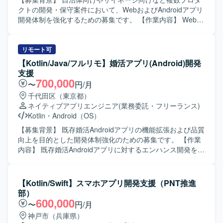
組んでいただける方を求めています。既存システムのブラ
クトの開発・保守案件において、WebおよびAndroidアプリ
ッシュアップにおいて、速度やパフォーマンスを意識した
開発体制を強化するための募集です。 【作業内容】 Webア
改善提案ができる方です。チーム内のミーティングでの優
プリケーションおよびAndroidアプリ開発において、要件定
先度決定に積極的に参加し、柔軟にコミュニケーションを
義から設計・実装・テスト・運用保守まで一貫してご担当
取って開発を推進できる方が望ましいです。 【ポジション
いただきます。 具体的には、自治体向け健康管理アプリの
リモート可
の魅力】 チャット、タスク管理、資料管理など多機能なビ
Web／Androidアプリ開発、サイネージ受付システムの
【Kotlin/Java/フルリモ】婚活アプリ(Android)開発
ジネスコミュニケーションツールの開発に携わることで、
Androidアプリ開発、PHP／Node.jsを用いたバックエン
支援
Webアプリとネイティブアプリ双方の知見を深めることが
ド・Webシステム開発、KotlinによるAndroidネイティブア
700,000
〜
円/月
できます。フロントエンドからバックエンド、DBまで一貫
プリ開発、REST API連携やDB設計、管理画面開発、UI/UX
千代田区（東京都）
して担当することで、フルスタックなスキルセットを磨く
改善、機能追加・改修対応、iOS／Web／サーバーサイドと
ネイティブアプリエンジニア
(業務委託・フリーランス)
ことができます。性能改善やベンチマークを重視した開発
の仕様調整・連携開発、Firebaseやクラウドサービスを利
Kotlin
・
Android（OS）
を通じて、高トラフィックなサービス運用に必要な経験も
用したアプリ連携、保守運用や障害調査、パフォーマンス
身につけることができます。 【開発環境】 PHP / Laravel、
改善対応などを行っていただきます。 【求める人物像】 フ
【募集背景】 既存婚活Androidアプリの機能拡張および品質
React、React Native、Docker、MySQLを用いたWebアプ
ロントエンドからバックエンドまで幅広い領域に対して主
向上を目的とした開発体制強化のための募集です。 【作業
リおよびネイティブアプリの開発環境です。
体的にキャッチアップしながら取り組める方を求めていま
内容】 既存婚活Androidアプリに対するエンハンス開発を行
す。また、関係者とのコミュニケーションを大切にし、課
っていただきます。具体的には、新機能追加や既存機能の
題に対して自ら提案しながら改善を進めていける方が望ま
改修、コード品質の改善、自動テストの追加・修正などを
しいです。 【ポジションの魅力】 WebとAndroidネイティ
担当していただきます。また、チームメンバーや他チーム
【Kotlin/Swift】スマホアプリ開発支援（PNT推進
ブ双方の開発に携わることで、フルスタック寄りのスキル
と連携しながら、仕様調整やレビュー対応も行っていただ
部）
を身につけることができます。自治体やヘルスケア領域な
きます。 【求める人物像】 チーム開発を前提に円滑なコミ
600,000
〜
円/月
ど社会貢献性の高いプロダクトに関わりながら、設計から
ュニケーションが取れ、自ら課題を発見し改善提案ができ
神戸市（兵庫県）
運用まで一連の開発プロセスを経験できる環境です。 【開
る方を求めています。既存の設計やテスト方針を尊重しつ