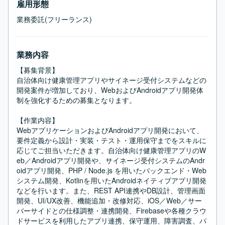
雇用形態
業務委託(フリーランス)
業務内容
【募集背景】

自治体向け健康管理アプリやサイネージ受付システムなどの
開発案件が増加しており、WebおよびAndroidアプリ開発体
制を強化するための募集となります。

【作業内容】

WebアプリケーションおよびAndroidアプリ開発において、
要件定義から設計・実装・テスト・運用保守までをスキルに
応じてご担当いただきます。自治体向け健康管理アプリのW
eb／Androidアプリ開発や、サイネージ受付システムのAndr
oidアプリ開発、PHP / Node.js を用いたバックエンド・Web
システム開発、Kotlinを用いたAndroidネイティブアプリ開発
などを行います。また、REST API連携やDB設計、管理画面
開発、UI/UX改善、機能追加・改修対応、iOS／Web／サー
バーサイドとの仕様調整・連携開発、Firebaseや各種クラウ
ドサービスを利用したアプリ連携、保守運用、障害調査、パ