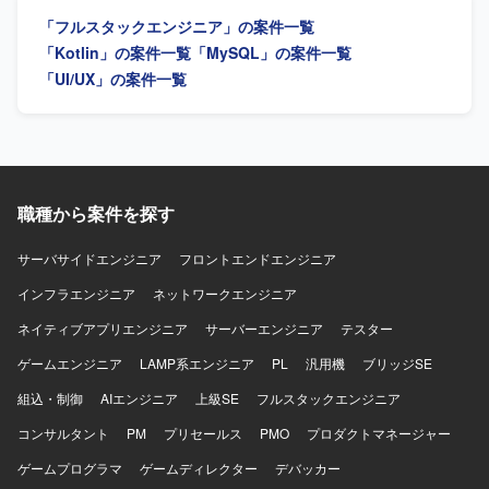
合わせたモダンな開発環境を予定しております。
【ポジションの魅力】 長期的な運用と開発を通じて、
「フルスタックエンジニア」の案件一覧
Androidアプリケーションの改善サイクルを継続的に経験で
きる環境です。既存コードの改善提案を行うことで、設計
「Kotlin」の案件一覧
「MySQL」の案件一覧
や品質向上に深く関わることができます。 【開発環境】
「UI/UX」の案件一覧
Androidアプリケーション開発環境にて、MVVMアーキテク
チャに沿った開発を行います。
職種から案件を探す
サーバサイドエンジニア
フロントエンドエンジニア
インフラエンジニア
ネットワークエンジニア
ネイティブアプリエンジニア
サーバーエンジニア
テスター
ゲームエンジニア
LAMP系エンジニア
PL
汎用機
ブリッジSE
組込・制御
AIエンジニア
上級SE
フルスタックエンジニア
コンサルタント
PM
プリセールス
PMO
プロダクトマネージャー
ゲームプログラマ
ゲームディレクター
デバッカー