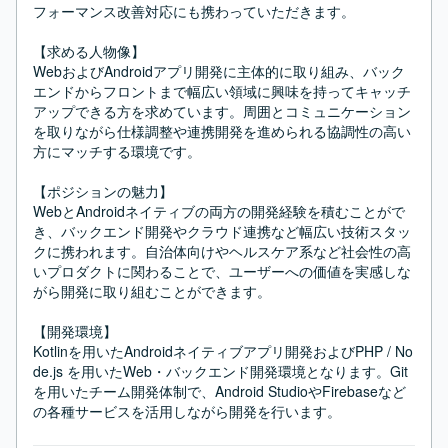
フォーマンス改善対応にも携わっていただきます。

【求める人物像】

WebおよびAndroidアプリ開発に主体的に取り組み、バック
エンドからフロントまで幅広い領域に興味を持ってキャッチ
アップできる方を求めています。周囲とコミュニケーション
を取りながら仕様調整や連携開発を進められる協調性の高い
方にマッチする環境です。

【ポジションの魅力】

WebとAndroidネイティブの両方の開発経験を積むことがで
き、バックエンド開発やクラウド連携など幅広い技術スタッ
クに携われます。自治体向けやヘルスケア系など社会性の高
いプロダクトに関わることで、ユーザーへの価値を実感しな
がら開発に取り組むことができます。

【開発環境】

Kotlinを用いたAndroidネイティブアプリ開発およびPHP / No
de.js を用いたWeb・バックエンド開発環境となります。Git
を用いたチーム開発体制で、Android StudioやFirebaseなど
の各種サービスを活用しながら開発を行います。