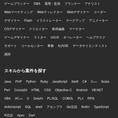
ゲームプランナー
DBA
運用・監視
プランナー
アナリスト
Webマーケティング
Webディレクター
Webデザイナー
コーダー
デザイナー
Flash
イラストレーター
マークアップ
アニメーター
CGデザイナー
クリエイター
動画編集
マーケター
ゲームデザイナー
ライター
UI/UX
オペレーター
ヘルプデスク
サポート
コールセンター
事務
社内SE
データサイエンティスト
講師
スキルから案件を探す
Java
PHP
Python
Ruby
JavaScript
Swift
C#
C++
Scala
Perl
Cocos2d
HTML
CSS
Objective-C
Android
VB.NET
VBA
VC++
C
Delphi
PL/SQL
COBOL
PL/I
RPG
Actionscript
SQL
shell
アセンブラ
Go言語
Kotlin
TypeScript
R言語
Apex
Dart