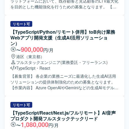
の事業部と関わりながら、0→1フェーズのAIプロダクト創
ラットフォームにおいて、既存顧客と見込顧客のLTV最大化
出に深く関与していただけます。生成AIやLLM、RAG、AI
を目的とした機能強化を行うための募集となります。 【作
エージェントといった最先端技術を用いたプロトタイピン
業内容】 特許申請支援AIサービスの既存プラットフォーム
グに専念できる環境で、PoCを通じてインパクトの大きい
に対して、新機能の設計・実装・テストを担当いただきま
業務改善や新しいビジネス価値の創出に貢献していただけ
す。 SaaSシステムとして顧客ごとのデータが相互に混在・
リモート可
ます。 【開発環境】 生成AI／LLM、RAG、AIエージェン
流出しないよう配慮した設計や、安定稼働を前提とした高
【TypeScript/Python/リモート併用】toB向け業務
ト、AWS／GCP／Azureなどのクラウドサービスを活用し
品質な実装を行っていただきます。 AI駆動開発環境および
Webアプリ開発支援（生成AI活用ソリューショ
たプロトタイピング環境を想定しております。
プロジェクト管理ツールを活用しながら、SEとして自走的
ン）
にタスクを推進いただきます。 【求める人物像】 AIコーデ
900,000
〜
円/月
ィングツールを積極的に活用しながらも、生成物の品質を
港区（東京都）
自らレビューし、改善を回せる方を求めています。 要件を
フルスタックエンジニア
(業務委託・フリーランス)
構造的に整理し、AIへの指示内容を自ら工夫できる方や、
TypeScript
・
React
変化のある環境でも主体的にタスクを進められる方がフィ
ットします。 【ポジションの魅力】 AI駆動開発を中核に据
【募集背景】 各企業の業務ニーズに最適化した生成AI活用
えた開発プロセスを経験でき、LLMや各種AIツールを用い
ソリューションの提供体制強化のための募集となります。
た最新の開発スタイルに携わることができます。 特許申請
【作業内容】 Azure OpenAIやGeminiなどの生成AIモデルを
という専門領域のナレッジとSaaS開発の知見を同時に習得
基盤とした、多数のプリセットプロンプトを備える非チャ
できる環境となっております。 【開発環境】 AIコーディン
ット形式の業務Webアプリケーションの開発・提供に携わ
グツール（Cursor / Codex / Claude Code 等）、Docker、
っていただきます。 各企業の業務ニーズに最適化したWeb
リモート可
GitHub、AWS を中心としたWebアプリケーション開発環境
アプリケーションと独自開発のプラグインを組み合わせた
【TypeScript/React/Next.js/フルリモート】AI音声
を想定しております。
ソリューションにおいて、要件定義や技術選定、基本設
プロダクト開発フルスタックテックリード
計・詳細設計、フロントエンドおよびバックエンドの実
1,080,000
〜
円/月
装、テスト、運用保守までを一貫してご担当いただきま