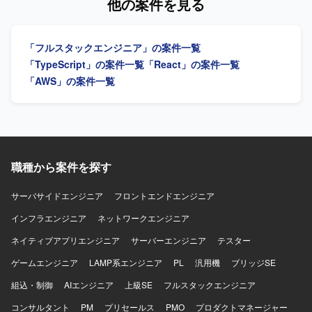
他の案件を見る
ただきます。アーキテクチャ設計、技術選定、リファクタ
トエンドとバックエンドを横断して設計・実装を担いなが
リング方針の策定や、コードレビュー、設計レビューを通
ら、技術課題の整理や開発優先順位の検討、技術的な意思
じた開発品質の向上にも取り組んでいただきます。開発プ
決定を牽引するテックリード候補を募集しています。 【作
「フルスタックエンジニア」の案件一覧
ロセスやチーム内の役割分担、情報共有方法の改善、チー
業内容】 AI音声プロダクトにおけるフロントエンドおよび
ムメンバーへの技術的な支援やナレッジ共有を行っていた
バックエンドの設計・開発・運用を行っていただきます。
「TypeScript」の案件一覧
「React」の案件一覧
だき、将来的にはテックリードとしてチーム開発および技
TypeScriptを中心としたWebアプリケーションの機能開発
「AWS」の案件一覧
術的意思決定のリードを担っていただきます。 【求める人
や、通話中支援、通話後処理、ナレッジ活用に関する機能
物像】 マネジメントだけではなく自ら設計・実装を行いな
の設計・実装を担当していただきます。顧客環境で発生す
がらチームをリードできる方を求めております。フロント
る不具合や技術課題の調査、原因分析、恒久的な改善に取
エンドとバックエンドの領域を限定せずプロダクト全体の
り組んでいただきます。また、プロダクトの成長や顧客価
課題に向き合える方、技術的な理想だけでなく顧客価値や
値を踏まえた技術課題と開発優先順位の整理、プロダクト
事業上の優先順位を踏まえて判断できる方に参画していた
マネージャーやプロジェクトマネージャーとの要件整理・
職種から案件を探す
だきたいと考えております。不具合や個別要望への対応を
仕様検討、アーキテクチャ設計や技術選定、リファクタリ
その場限りで終わらせずプロダクトの改善につなげられる
ング方針の策定を行っていただきます。さらに、コードレ
サーバサイドエンジニア
フロントエンドエンジニア
方、曖昧な状況でも自ら課題を整理し必要な関係者を巻き
ビューや設計レビューによる開発品質の向上、開発プロセ
込みながら開発を進められる方、プロダクトマネージャー
スやチーム内の役割分担、情報共有方法の改善、チームメ
インフラエンジニア
ネットワークエンジニア
やプロジェクトマネージャーと建設的に議論できる方を歓
ンバーへの技術的な支援やナレッジ共有を通じてチーム開
ネイティブアプリエンジニア
サーバーエンジニア
テスター
迎いたします。チームメンバーの経験や強みを尊重し技術
発をリードしていただきます。 【求める人物像】 マネジメ
的な支援やナレッジ共有ができる方、開発速度と品質の両
ントだけではなく自ら設計・実装を行いながらチームをリ
ゲームエンジニア
LAMP系エンジニア
PL
汎用機
ブリッジSE
方に責任を持ち継続的な改善に取り組める方に活躍してい
ードできる方を求めています。フロントエンドとバックエ
ただきたいポジションです。 【ポジションの魅力】 AI音声
組込・制御
ンドの領域を限定せず、プロダクト全体の課題に向き合え
AIエンジニア
上級SE
フルスタックエンジニア
プロダクトを実際のコンタクトセンターへ導入し、現場か
る方が望ましいです。技術的な理想だけでなく、顧客価値
コンサルタント
PM
プリセールス
PMO
プロダクトマネージャー