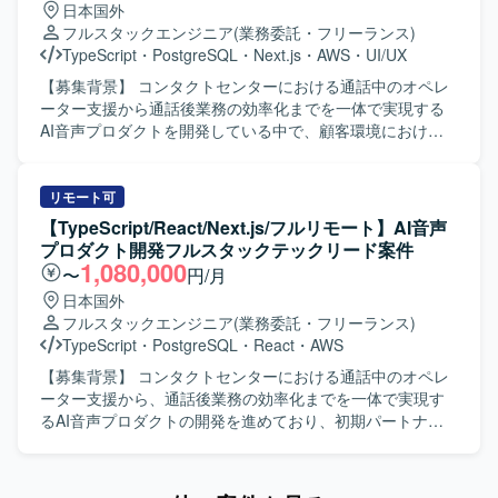
日本国外
す。 【求める人物像】 生成AI技術への関心が高く、新しい
フルスタックエンジニア
(業務委託・フリーランス)
技術スタックの選定や検証に主体的に取り組んでいただけ
TypeScript
・
PostgreSQL
・
Next.js
・
AWS
・
UI/UX
る方を求めています。顧客の業務課題を理解し、関係者と
円滑にコミュニケーションを取りながらソリューションを
【募集背景】 コンタクトセンターにおける通話中のオペレ
形にしていける方が望ましいです。 【ポジションの魅力】
ーター支援から通話後業務の効率化までを一体で実現する
生成AIを活用した業務Webアプリケーションの設計から運
AI音声プロダクトを開発している中で、顧客環境における
用まで、フルスタックで一貫して関わることができるポジ
不具合調査や個別対応にも一定の開発リソースが必要とな
ションです。Azure OpenAIやGeminiなどの最新の生成AIモ
っており、プロダクトとして提供すべき新たな価値の開発
デルや、TypeScript / React / Next.js / Python / FastAPIとい
を継続的かつスピーディーに進められる体制づくりが課題
リモート可
ったモダンな技術スタックを活用しながら、業務効率化に
となっております。そのため、フロントエンドとバックエ
【TypeScript/React/Next.js/フルリモート】AI音声
直結するソリューション開発の経験を積んでいただけま
ンドを横断して自ら設計・実装を担いながら技術課題の整
プロダクト開発フルスタックテックリード案件
す。 【開発環境】 フロントエンド：TypeScript, React.js,
理や開発優先順位の検討、チームの技術的な意思決定を牽
1,080,000
〜
円/月
Next.js, Chakra UI, Playwright バックエンド：Python,
引するテックリード候補を募集しております。 【作業内
日本国外
FastAPI, pytest AI/開発支援：GitHub Copilot, Claude Code
容】 AI音声プロダクトにおけるフロントエンドとバックエ
フルスタックエンジニア
(業務委託・フリーランス)
等
ンドの設計、開発、運用を行っていただきます。TypeScript
TypeScript
・
PostgreSQL
・
React
・
AWS
を中心としたWebアプリケーションの機能開発や、通話中
支援、通話後処理、ナレッジ活用に関する機能の設計・実
【募集背景】 コンタクトセンターにおける通話中のオペレ
装を担当していただきます。顧客環境で発生する不具合や
ーター支援から、通話後業務の効率化までを一体で実現す
技術課題の調査、原因分析、恒久的な改善を推進していた
るAI音声プロダクトの開発を進めており、初期パートナー
だきます。プロダクトの成長や顧客価値を踏まえた技術課
企業への導入・運用と並行して、要望対応や既存機能の改
題と開発優先順位の整理、プロダクトマネージャーやプロ
善、新規機能開発を継続的かつスピーディーに進められる
ジェクトマネージャーとの要件整理、仕様検討を行ってい
体制づくりが求められている状況です。その中で、フロン