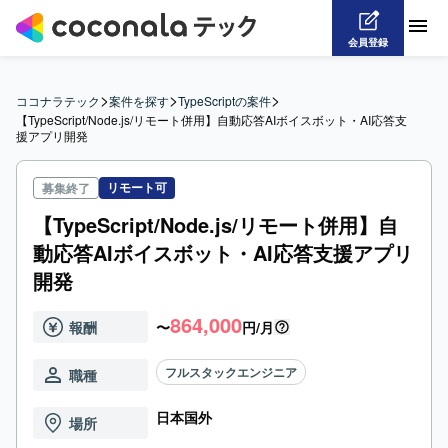
会員登録
>
>
>
ココナラテック
案件を探す
TypeScriptの案件
【TypeScript/Node.js/リモート併用】自動応答AIボイスボット・AI応答支
援アプリ開発
リモート可
募集終了
【TypeScript/Node.js/リモート併用】自
動応答AIボイスボット・AI応答支援アプリ
開発
864,000
報酬
〜
円/月
フルスタックエンジニア
職種
日本国外
場所