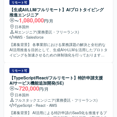
リモート可
【生成AI/LLM/フルリモート】AIプロトタイピング
推進エンジニア
1,080,000
〜
円/月
日本国外
AIエンジニア
(業務委託・フリーランス)
AWS
・
Salesforce
【募集背景】 各事業部における業務課題の解決と全社的な
AI活用推進を目的として、生成AIやLLMを活用したプロトタ
イピングを加速させるための体制強化を行っております。
【作業内容】 事業部へのヒアリングを通じて業務課題を構
造化し、要件定義まで一気通貫で推進していただきます。
生成AIやLLMを活用したPoCの設計や、RAGやAIエージェ
リモート可
ントを用いたプロトタイプ開発を担当していただきます。
【TypeScript/React/フルリモート】特許申請支援
あわせて、技術選定や検証設計、評価指標の設定およびレ
AIサービス機能追加開発(SE)
ポーティングも行っていただきます。 【求める人物像】 事
720,000
〜
円/月
業部門と協働しながら課題の本質を見極め、自ら主体的に
日本国外
要件定義からプロトタイピングまで推進できる方を求めて
フルスタックエンジニア
(業務委託・フリーランス)
おります。新しい技術やツールへのキャッチアップが速
TypeScript
・
React
・
AWS
く、仮説検証を高速に回しながら価値提供につなげられる
方が望ましいです。 【ポジションの魅力】 全社横断で複数
【募集背景】 AI活用による特許申請のSaaS化を推進するプ