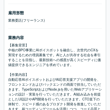
雇用形態
業務委託(フリーランス)
業務内容
【募集背景】

中核のBPO事業にAIボイスボットを融合し、次世代のCXを
実現するための増員募集です。AIと人が共存する社会を牽引
することを目指し、最新技術への感度が高くスピーディに価
値提供できるエンジニアを求めています。

【作業内容】

自動応答AIボイスボットおよびAI応答支援アプリの開発を、
フロントエンドおよびバックエンドの両面で担当していただ
きます。TypeScriptおよびNode.jsを用いたWebアプリケーシ
ョンの設計・実装を行っていただきます。AI組み込みを前提
としたUI設計やAPI開発を行っていただきます。CTO直下の
体制で、スピード感のあるプロダクト開発を推進していただ
きます。AIコーディングツールを活用しつつ、コード品質と