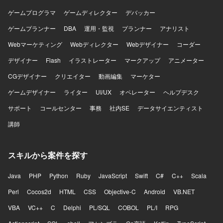
ら得られるフィードバックをもとにプロダクトを改善して
や事業上の優先順位を踏まえて判断できる方、不具合や個
いくフェーズに携わることができます。単に決められた仕
別要望への対応をプロダクトの改善につなげられる方を歓
ゲームプログラマ
ゲームディレクター
デバッカー
様を実装するのではなく、顧客環境で発生している課題を
迎します。曖昧な状況でも自ら課題を整理し、必要な関係
ゲームプランナー
DBA
運用・監視
プランナー
アナリスト
整理し、その場限りの個別対応ではなくプロダクトとして
者を巻き込みながら開発を進められる方、プロダクトマネ
再利用可能な機能や仕組みへ昇華していくことが求められ
ージャーやプロジェクトマネージャーと建設的に議論でき
Webマーケティング
Webディレクター
Webデザイナー
コーダー
ます。既存機能の改善と新規機能開発を両立するために、
る方、チームメンバーの経験や強みを尊重しつつ技術的な
開発優先順位やアーキテクチャ、チームの進め方そのもの
デザイナー
支援やナレッジ共有ができる方にご参画いただきたいと考
Flash
イラストレーター
マークアップ
アニメーター
を見直していく余地があり、フロントエンドとバックエン
えています。開発速度と品質の両方に責任を持ち、継続的
CGデザイナー
クリエイター
動画編集
マーケター
ドを横断して手を動かしながら将来的にはテックリードと
な改善に取り組める方を期待しています。 【ポジションの
して技術面だけでなくチームの開発推進にも関与できるポ
魅力】 AI音声プロダクトを実際のコンタクトセンターへ導
ゲームデザイナー
ライター
UI/UX
オペレーター
ヘルプデスク
ジションです。通話中のリアルタイム支援、通話内容の活
入し、現場から得られるフィードバックをもとにプロダク
サポート
コールセンター
事務
社内SE
データサイエンティスト
用、通話後業務の効率化など、音声と生成AIを組み合わせ
トを改善していくフェーズに携わることができます。決め
た難易度の高いプロダクト開発に挑戦できます。 【開発環
られた仕様を実装するだけではなく、顧客環境で発生して
講師
境】 フロントエンドはReact、Next.js、Chrome Extension
いる課題を整理し、プロダクトとして再利用可能な機能や
を用いて開発しております。バックエンドはTypeScript、
仕組みへ昇華していく経験を積むことができます。既存機
Hono、Drizzle、Pythonを利用しております。データベース
能の改善と新規機能開発を両立する中で、開発優先順位や
スキルから案件を探す
はPostgreSQLやQdrant（ベクトルデータベース）を使用し
アーキテクチャ、チームの進め方そのものを見直していく
ております。インフラはAWSとTerraformを用いて構築して
余地が大きいポジションです。フロントエンドとバックエ
Java
PHP
Python
Ruby
JavaScript
Swift
C#
C++
Scala
おり、CI/CDにはGitHub Actions、監視にはDatadogを利用
ンドを横断して手を動かしながら、将来的にはテックリー
しております。AIについてはOpenAI API、Anthropic APIな
ドとして技術面だけでなくチームの開発推進にも関与で
Perl
Cocos2d
HTML
CSS
Objective-C
Android
VB.NET
どを活用しております。
き、通話中のリアルタイム支援や通話内容の活用、通話後
VBA
VC++
C
Delphi
PL/SQL
COBOL
PL/I
RPG
業務の効率化など、音声と生成AIを組み合わせた難易度の
高いプロダクト開発に挑戦できます。 【開発環境】 フロン