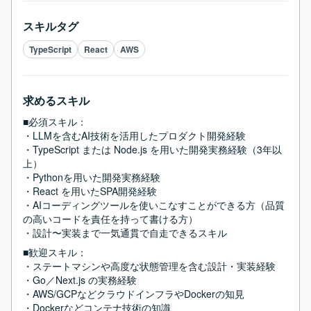
スキルタグ
TypeScript
React
AWS
求めるスキル
■必須スキル：
・LLMを含むAI技術を活用したプロダクト開発経験

・TypeScript または Node.js を用いた開発実務経験（3年以
上）

・Pythonを用いた開発実務経験

・React を用いたSPA開発経験

・AIコーディングツールを使いこなすことができる方（品質
の高いコードを責任を持って書ける方）

・設計〜実装まで一気通貫で自走できるスキル
■歓迎スキル：
・ステートマシンや高度な状態管理を含む設計・実装経験

・Go／Next.js の実務経験

・AWS/GCPなどクラウドインフラやDockerの知見

・Dockerなどコンテナ技術の知識
