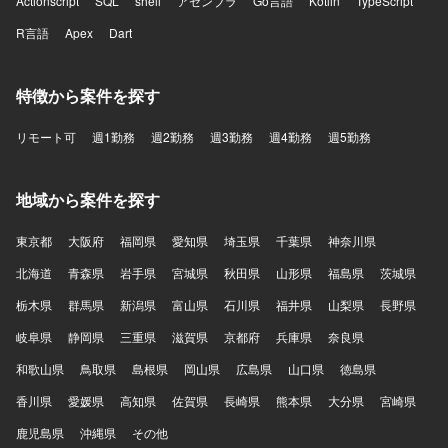
Actionscript
SQL
shell
アセンブラ
Go言語
Kotlin
TypeScript
トエンドはReact、Next.js、Chrome Extensionを用いてお
R言語
り、バックエンドはTypeScript、Hono、Drizzle、Pythonを
Apex
Dart
利用しています。データベースにはPostgreSQLやQdrantを
使用し、インフラはAWSおよびTerraformを活用していま
特徴から案件を探す
す。CI/CDにはGitHub Actionsを用い、監視はDatadogを利
用しています。AI関連ではOpenAI APIやAnthropic APIなど
を活用しています。
リモート可
週1勤務
週2勤務
週3勤務
週4勤務
週5勤務
地域から案件を探す
東京都
大阪府
福岡県
愛知県
埼玉県
千葉県
神奈川県
北海道
青森県
岩手県
宮城県
秋田県
山形県
福島県
茨城県
栃木県
群馬県
新潟県
富山県
石川県
福井県
山梨県
長野県
岐阜県
静岡県
三重県
滋賀県
京都府
兵庫県
奈良県
和歌山県
鳥取県
島根県
岡山県
広島県
山口県
徳島県
香川県
愛媛県
高知県
佐賀県
長崎県
熊本県
大分県
宮崎県
鹿児島県
沖縄県
その他