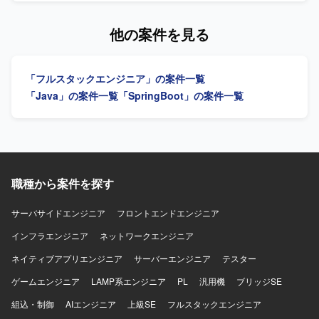
す。バックエンドもしくはフロントエンドを担当領域とし
て、既存システムからの機能移行や改修、新機能実装など
他の案件を見る
を行っていただきます。 【求める人物像】 基本設計からテ
ストまで主体的に対応し、関係者とコミュニケーションを
取りながら着実に開発を進めていただける方を求めており
「フルスタックエンジニア」の案件一覧
ます。 【ポジションの魅力】 大手卸会社向けのシステム開
発に長期で参画でき、フロントエンドとバックエンドのい
「Java」の案件一覧
「SpringBoot」の案件一覧
ずれの領域でも開発経験を積むことができます。リプレイ
ス案件のため、既存システムの理解から新システムへの移
行まで一連のプロセスに関わることができます。 【開発環
境】 フロントエンドはVue.js、バックエンドはJavaとSQL
を用いたシステム開発になります。
職種から案件を探す
サーバサイドエンジニア
フロントエンドエンジニア
インフラエンジニア
ネットワークエンジニア
ネイティブアプリエンジニア
サーバーエンジニア
テスター
ゲームエンジニア
LAMP系エンジニア
PL
汎用機
ブリッジSE
組込・制御
AIエンジニア
上級SE
フルスタックエンジニア