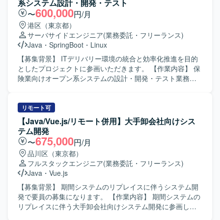
系システム設計・開発・テスト
AI（プロンプト）を活用したソースコードおよびテストコ
600,000
〜
円/月
ードの自動生成と実装を行い、オンプレミスOracleと
港区（東京都）
AWS（ECS）を組み合わせたハイブリッド環境で開発を進
サーバサイドエンジニア
(業務委託・フリーランス)
めていただきます。 【求める人物像】 AI駆動開発に対して
Java
・
SpringBoot
・
Linux
積極的かつ柔軟に取り組み、新しい技術や開発手法の活用
に前向きな方を求めております。チームメンバーと円滑に
【募集背景】 ITデリバリー環境の統合と効率化推進を目的
コミュニケーションを取りながら、大規模プロジェクトで
としたプロジェクトに参画いただきます。 【作業内容】 保
主体的に動ける方が望ましいです。 【ポジションの魅力】
険業向けオープン系システムの設計・開発・テスト業務を
大規模な基幹システムリプレイスに上流から参画でき、AI
担当いただきます。バックエンド開発者として、アプリケ
駆動開発やハイブリッドなインフラ環境など先進的な技術
ーションスペシャリストの役割も担いながら、ITデリバリ
スタックを実務で経験できる案件です。UI/UXにこだわった
ー環境の統合と効率化に向けたシステム開発に携わってい
リモート可
SPA開発から堅牢なバックエンド構築まで幅広く携わること
ただきます。 【求める人物像】 アジャイルな開発スタイル
【Java/Vue.js/リモート併用】大手卸会社向けシス
で、フロントエンド・バックエンド双方のスキルを高めて
に柔軟に対応し、関係者と協調しながら主体的に開発を推
テム開発
いただけます。 【開発環境】 フロントエンドは
進していただける方を求めています。 【ポジションの魅
675,000
〜
円/月
Vue.js（v3）およびTypeScript、バックエンドは
力】 保険業向けの大規模なオープン系システム開発に携わ
品川区（東京都）
Java（Spring Boot）を利用した構成となっております。イ
ることで、バックエンドからフロントエンドまで幅広い技
フルスタックエンジニア
(業務委託・フリーランス)
ンフラはオンプレミスOracleとAWS（ECS）を組み合わせ
術スタックを活用しながら、ITデリバリー環境の統合や効
Java
・
Vue.js
たハイブリッド環境で、AIを活用したコードおよびテスト
率化に貢献する経験を積むことができます。 【開発環境】
自動生成ツールを用いた開発を行っております。
Java、Spring Boot、Node.js、JavaScript／TypeScript、
【募集背景】 期間システムのリプレイスに伴うシステム開
React、Angular、Next.js、Linux環境
発で要員の募集になります。 【作業内容】 期間システムの
リプレイスに伴う大手卸会社向けシステム開発に参画し、
基本設計から開発テストまで一貫して担当していただきま