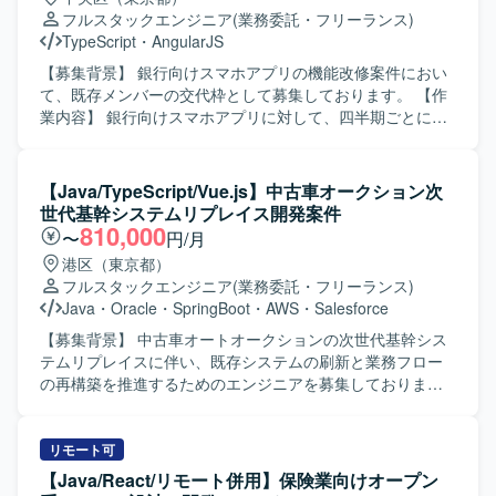
の魅力】 大規模な基幹システムの再構築プロジェクトに上
フルスタックエンジニア
(業務委託・フリーランス)
流から関わることで、業務フロー設計からAI活用まで幅広
TypeScript
・
AngularJS
い経験を積むことができます。最新のAIツールやクラウド
技術を用いた開発に携わることで、スキルの拡張が期待で
【募集背景】 銀行向けスマホアプリの機能改修案件におい
きます。 【開発環境】 Java（Spring Boot）、
て、既存メンバーの交代枠として募集しております。 【作
Vue.js（v3）、TypeScript、Oracle、AWS（Amazon ECS）
業内容】 銀行向けスマホアプリに対して、四半期ごとに計
などを用いたシステム開発環境です。
画される機能改修に参画していただきます。要件に基づ
き、フロントエンドおよびバックエンド双方の設計・実
装・テストまで一連の工程を担当していただきます。スマ
【Java/TypeScript/Vue.js】中古車オークション次
ホ実機での動作確認やテストも行っていただきます。 【求
世代基幹システムリプレイス開発案件
める人物像】 フロントエンドとバックエンド双方の技術に
810,000
〜
円/月
主体的に取り組み、チームと連携しながら着実にタスクを
港区（東京都）
遂行できる方を求めております。仕様変更や機能追加にも
フルスタックエンジニア
(業務委託・フリーランス)
柔軟に対応し、品質を意識した開発ができる方が望ましい
Java
・
Oracle
・
SpringBoot
・
AWS
・
Salesforce
です。 【ポジションの魅力】 銀行向けスマホアプリという
ユーザー数の多いプロダクトに携わることで、大規模サー
【募集背景】 中古車オートオークションの次世代基幹シス
ビスの機能改修サイクルを通じた経験を積むことができま
テムリプレイスに伴い、既存システムの刷新と業務フロー
す。フロントエンドとバックエンドの両方に関わるため、
の再構築を推進するためのエンジニアを募集しておりま
フルスタック寄りのスキルを高めることができます。 【開
す。 【作業内容】 中古車オートオークション向け次世代基
発環境】 フロントエンドはTypeScriptおよびAngularを使用
幹システムのリプレイス開発に携わっていただきます。
し、バックエンドはJavaおよびSpring Bootを用いた構成と
Vue.js（v3）およびTypeScriptを用いた操作性の高いSPAフ
リモート可
なっております。
ロントエンドの設計・実装、Java（Spring Boot）による堅
【Java/React/リモート併用】保険業向けオープン
牢なバックエンドの設計・開発を行っていただきます。