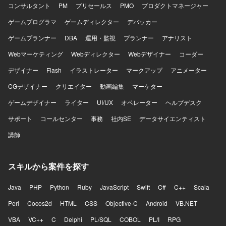
コンサルタント
PM
プリセールス
PMO
プロダクトマネージャー
ゲームプログラマ
ゲームディレクター
デバッカー
ゲームプランナー
DBA
運用・監視
プランナー
アナリスト
Webマーケティング
Webディレクター
Webデザイナー
コーダー
デザイナー
Flash
イラストレーター
マークアップ
アニメーター
CGデザイナー
クリエイター
動画編集
マーケター
ゲームデザイナー
ライター
UI/UX
オペレーター
ヘルプデスク
サポート
コールセンター
事務
社内SE
データサイエンティスト
講師
スキルから案件を探す
Java
PHP
Python
Ruby
JavaScript
Swift
C#
C++
Scala
Perl
Cocos2d
HTML
CSS
Objective-C
Android
VB.NET
VBA
VC++
C
Delphi
PL/SQL
COBOL
PL/I
RPG