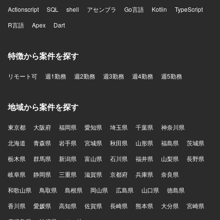
Actionscript
SQL
shell
アセンブラ
Go言語
Kotlin
TypeScript
R言語
Apex
Dart
特徴から案件を探す
リモート可
週1勤務
週2勤務
週3勤務
週4勤務
週5勤務
地域から案件を探す
東京都
大阪府
福岡県
愛知県
埼玉県
千葉県
神奈川県
北海道
青森県
岩手県
宮城県
秋田県
山形県
福島県
茨城県
栃木県
群馬県
新潟県
富山県
石川県
福井県
山梨県
長野県
岐阜県
静岡県
三重県
滋賀県
京都府
兵庫県
奈良県
和歌山県
鳥取県
島根県
岡山県
広島県
山口県
徳島県
香川県
愛媛県
高知県
佐賀県
長崎県
熊本県
大分県
宮崎県