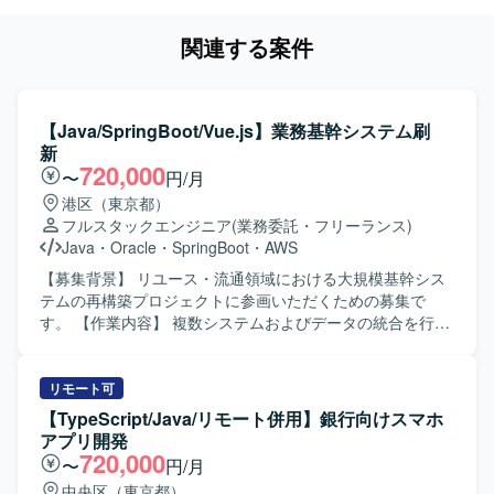
関連する案件
【Java/SpringBoot/Vue.js】業務基幹システム刷
新
720,000
〜
円/月
港区（東京都）
フルスタックエンジニア
(業務委託・フリーランス)
Java
・
Oracle
・
SpringBoot
・
AWS
【募集背景】 リユース・流通領域における大規模基幹シス
テムの再構築プロジェクトに参画いただくための募集で
す。 【作業内容】 複数システムおよびデータの統合を行い
ながら、業務フローの再設計を実施していただきます。あ
わせて、AI活用による業務効率化の推進や、基幹システム
刷新に伴う各種機能の開発・改修に携わっていただきま
リモート可
す。 【求める人物像】 AI駆動開発に積極的に取り組み、新
【TypeScript/Java/リモート併用】銀行向けスマホ
しい技術やツールの活用に前向きにチャレンジいただける
アプリ開発
方を求めています。関係者と協調しながら、大規模プロジ
720,000
〜
円/月
ェクトで主体的に動ける方が望ましいです。 【ポジション
中央区（東京都）