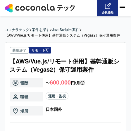
会員登録
>
>
>
ココナラテック
案件を探す
JavaScriptの案件
【AWS/Vue.js/リモート併用】基幹通販システム（Vegas2）保守運用案件
リモート可
募集終了
【AWS/Vue.js/リモート併用】基幹通販シ
ステム（Vegas2）保守運用案件
600,000
報酬
〜
円/月
運用・監視
職種
日本国外
場所