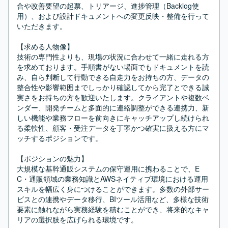
合や改善要望の起票、トリアージ、進捗管理（Backlog使
用）、および設計ドキュメントへの変更反映・整備を行って
いただきます。

【求める人物像】

技術の専門性よりも、現場の状況に合わせて一緒に走れる方
を求めております。手順書がない場面でもドキュメントを読
み、自ら判断して行動できる自走力をお持ちの方、データの
整合性や影響範囲までしっかり確認してから完了とできる誠
実さをお持ちの方を歓迎いたします。クライアントや複数ベ
ンダー、開発チームと多面的に連絡調整ができる連携力、新
しい機能や業務フローを前向きにキャッチアップし続けられ
る柔軟性、顧客・受注データを丁寧かつ確実に扱える方にマ
ッチするポジションです。

【ポジションの魅力】

大規模な基幹通販システムの保守運用に携わることで、E
C・通販領域の業務知識とAWSネイティブ環境における運用
スキルを幅広く身につけることができます。多数の外部サー
ビスとの連携やデータ移行、BIツール活用など、多様な技術
要素に触れながら実務経験を積むことができ、将来的なキャ
リアの選択肢を広げられる環境です。
