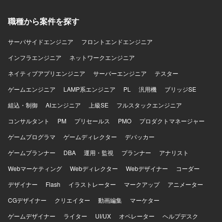
職種から案件を探す
サーバサイドエンジニア
フロントエンドエンジニア
インフラエンジニア
ネットワークエンジニア
ネイティブアプリエンジニア
サーバーエンジニア
テスター
ゲームエンジニア
LAMP系エンジニア
PL
汎用機
ブリッジSE
組込・制御
AIエンジニア
上級SE
フルスタックエンジニア
コンサルタント
PM
プリセールス
PMO
プロダクトマネージャー
ゲームプログラマ
ゲームディレクター
デバッカー
ゲームプランナー
DBA
運用・監視
プランナー
アナリスト
Webマーケティング
Webディレクター
Webデザイナー
コーダー
デザイナー
Flash
イラストレーター
マークアップ
アニメーター
CGデザイナー
クリエイター
動画編集
マーケター
ゲームデザイナー
ライター
UI/UX
オペレーター
ヘルプデスク