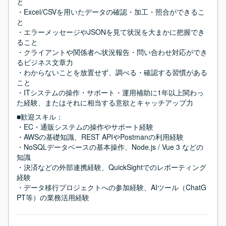
と

・Excel/CSVを用いたデータの確認・加工・照合ができるこ
と

・エラーメッセージやJSONを見て状況を大まかに把握でき
ること

・クライアントや関係者へ状況報告・問い合わせ対応ができ
るビジネス文章力

・わからないことを放置せず、調べる・確認する習慣がある
こと

・ITシステムの操作・サポート・運用補助に1年以上関わっ
た経験、またはそれに相当する意欲とキャッチアップ力
■歓迎スキル：
・EC・通販システムの操作やサポート経験

・AWSの基礎知識、REST APIやPostmanの利用経験

・NoSQLデータベースの基本操作、Node.js / Vue 3 などの
知識

・決済などの外部連携経験、QuickSightでのレポーティング
経験

・データ移行プロジェクトへの参加経験、AIツール（ChatG
PT等）の業務活用経験