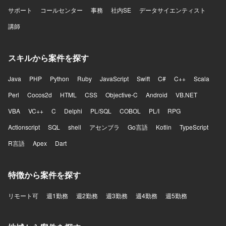
サポート
コールセンター
事務
社内SE
データサイエンティスト
講師
スキルから案件を探す
Java
PHP
Python
Ruby
JavaScript
Swift
C#
C++
Scala
Perl
Cocos2d
HTML
CSS
Objective-C
Android
VB.NET
VBA
VC++
C
Delphi
PL/SQL
COBOL
PL/I
RPG
Actionscript
SQL
shell
アセンブラ
Go言語
Kotlin
TypeScript
R言語
Apex
Dart
特徴から案件を探す
リモート可
週1勤務
週2勤務
週3勤務
週4勤務
週5勤務