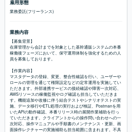
雇用形態
業務委託(フリーランス)
業務内容
【募集背景】

在庫管理から会計までを対象とした基幹通販システムの本番
稼働後フェーズにおいて、保守運用体制を強化するための人
員を募集しております。

【作業内容】

マスタデータの登録、変更、整合性確認を行い、ユーザーや
ロールの管理を通じて権限設定などの定常運用を実施してい
ただきます。外部連携サービスの接続確認や障害一次対応、
AWSリソースの稼働監視やログ確認も担当していただきま
す。機能追加や改修に伴う結合テストやシナリオテストの実
施、データ移行やETL処理の実行および検証、Postmanを用
いたAPIの動作確認、本番リリース時の展開作業補助を行っ
ていただきます。クライアントからの操作問い合わせへの一
次対応、操作マニュアルや手順書のメンテナンス・更新、画
面操作レクチャーの実施補助も担当範囲に含まれます。不具