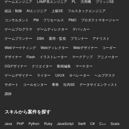
ゲームエンジニア
LAMP系エンジニア
PL
汎用機
ブリッジSE
組込・制御
AIエンジニア
上級SE
フルスタックエンジニア
コンサルタント
PM
プリセールス
PMO
プロダクトマネージャー
ゲームプログラマ
ゲームディレクター
デバッカー
ゲームプランナー
DBA
運用・監視
プランナー
アナリスト
Webマーケティング
Webディレクター
Webデザイナー
コーダー
デザイナー
Flash
イラストレーター
マークアップ
アニメーター
CGデザイナー
クリエイター
動画編集
マーケター
ゲームデザイナー
ライター
UI/UX
オペレーター
ヘルプデスク
サポート
コールセンター
事務
社内SE
データサイエンティスト
講師
スキルから案件を探す
Java
PHP
Python
Ruby
JavaScript
Swift
C#
C++
Scala