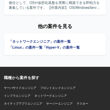
おります。
計・構築・移行を行います。
る人物像】 認証や証明書、ネットワークポリシー制御に強
後任として、OSや仮想化基盤を実際に構築できる即戦力を
みを持ち、高い専門性を活かして主体的に設計・構築をリ
募集している案件です。 【作業内容】 OS(WindowsServer
ードしていただける方を求めています。 【ポジションの魅
／RedHat Linux)の設計・構築を行います。 仮想化基盤
力】 中央省庁向けの重要度が高い大規模ネットワーク認証
(Hyper-V)の構築を行います。 中〜大規模インフラ構築プロ
基盤の設計・構築に携わることで、高度なセキュリティ要
ジェクトにおけるサーバ構築作業を担当します。 チームメ
他の案件を見る
件に対応したネットワーク設計スキルを磨いていただけま
ンバーや関係者とのコミュニケーションおよび調整を行い
す。 Ciscoの先進的なソリューション（ISE、DNAC等）を
ます。 AD、Zabbix、バックアップ&レプリケーション、ネ
活用した認証・ネットワーク制御の実務経験を深めること
ットワーク、運用スクリプト対応などに関する業務を行う
「ネットワークエンジニア」の案件一覧
ができます。 【開発環境】 ネットワーク製品： Cisco
場合があります。 【求める人物像】 中〜大規模なインフラ
Catalyst, WLC, Cisco ISE, Cisco DNA Center (DNAC) 認証
構築プロジェクトに主体的に取り組み、チームメンバーや
「Linux」の案件一覧
「Hyper-V」の案件一覧
プロトコル： RADIUS, LDAP サーバーOS： Linux,
関係者と円滑にコミュニケーションが取れる方を求めてい
Windows Server（証明書・認証周り） 担当工程： 基本設
ます。 【ポジションの魅力】 中〜大規模インフラ構築プロ
計〜詳細設計〜構築〜検証・テスト
ジェクトに参画し、OSや仮想化基盤の設計・構築に深く携
わることで、インフラエンジニアとしてのスキルを高めて
いただけます。 【開発環境】 WindowsServer、RedHat
Linux、Hyper-V、AD、Zabbix、バックアップ&レプリケー
職種から案件を探す
ションツール（Veeamなど）を利用したインフラ環境で
す。
サーバサイドエンジニア
フロントエンドエンジニア
インフラエンジニア
ネットワークエンジニア
ネイティブアプリエンジニア
サーバーエンジニア
テスター