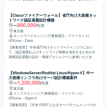
御、脆弱性対応などのセキュリティ対策の維持・強化を行
大規模ネットワーク（SD-WAN等を含む）の設計・構築お
っていただきます。 ベンダーコントロール、要件定義、進
よび移行計画の策定を行っていただきます。クライアント
捗管理などのマネジメント業務を行っていただきます。 社
である省庁の管理者および利用者向けに説明資料を作成
【Cisco/ファイアーウォール】省庁向け大規模ネッ
内SEチームのメンバー管理および業務推進を行っていただ
し、対面での技術説明や合意形成を実施していただきま
トワーク認証基盤設計構築
きます。 【求める人物像】 インフラ全般に幅広く携わるこ
す。業務システムや基幹システム（クラウド/オンプレミ
800,000
〜
円/月
とに意欲があり、サーバやネットワークの要件定義から設
ス）の移行におけるフロント対応および推進、ベンダーや
東京都
計・構築まで主体的に推進いただける方を求めておりま
関連部署など各ステークホルダーとの利害調整・折衝業務
ネットワークエンジニア
(業務委託・フリーランス)
す。 ベンダーや業務部門とのコミュニケーションを円滑に
も担当していただきます。また、プロジェクトにおけるリ
Linux
・
Cisco
行い、状況に応じて柔軟に調整・判断できる方を歓迎いた
ーダー/サブリーダーとしてタスク管理や進捗管理も行って
します。 社内関係者と協力しながら、安定したシステム運
いただきます。 【求める人物像】 技術的な専門性に加え、
【募集背景】 中央省庁向けネットワークインフラにおい
用と継続的な改善に取り組んでいただける方を想定してお
省庁のドキュメント文化を理解し、対面での丁寧なコミュ
て、認証連携およびネットワーク制御を強化するための大
ります。 【ポジションの魅力】 サーバ、ネットワーク、仮
ニケーションができる方を求めております。関係者との合
規模認証基盤の設計・構築プロジェクトに参画いただきま
想基盤、認証基盤などインフラ全般を横断して担当できる
意形成を主体的にリードしながら、責任感を持ってプロジ
す。 【作業内容】 Cisco機器（Catalyst, WLC, ISE, DNAC
ため、幅広い技術経験を積むことができます。 工場ネット
ェクトを推進できる方が望ましいです。 【ポジションの魅
等）を用いた認証連携・ネットワーク制御の設計および構
ワークを含む製造業のインフラに関わることで、現場に近
力】 中央省庁向けの中・大規模ネットワークインフラ案件
築を行っていただきます。 RADIUS / LDAPを用いたユーザ
【WindowsServer/RedHat Linux/Hyper-V】中〜
い視点での基盤設計や改善に携わることができます。 社内
にリードSEとして参画できるため、社会的インパクトの大
ー・端末認証基盤の設計・構築を実施していただきます。
大規模インフラ向けサーバ設計構築案件
SEチームの一員として、マネジメントや業務推進にも関わ
きいプロジェクトに裁量を持って関わることができます。
安全な無線LAN（Wi-Fi）環境の設計・構築および電波・ア
1,200,000
〜
円/月
ることで、上流工程やリーダーシップの経験を高めること
要件定義から設計・構築・移行まで一連の工程に携わるこ
クセス制御の検討・実装を行っていただきます。 Linux /
東京都
ができます。 【開発環境】 Windows/Linuxサーバを中心と
とで、ネットワークおよびインフラ領域の経験を広く深く
Windowsサーバー上でのログ調査、証明書設定、認証連携
インフラエンジニア
(業務委託・フリーランス)
したインフラ環境にて、VMware/Hyper-Vによる仮想基盤や
積むことができます。 【開発環境】 中・大規模ネットワー
に伴う各種設定・検証作業を担当していただきます。 プロ
Linux
・
Hyper-V
Active Directory/Azure ADなどの認証基盤、DNS/DHCP/フ
ク環境（SD-WAN、GSS等）およびオンプレミスと各種ク
ジェクトに伴う設計書、パラメータシート、テスト仕様書
ァイルサーバなどの基盤システムを取り扱う環境となって
ラウドを組み合わせたハイブリッドインフラ環境での設
などの技術ドキュメントを作成していただきます。 【求め
【募集背景】 7月末でEXITとなるサーバチームメンバーの