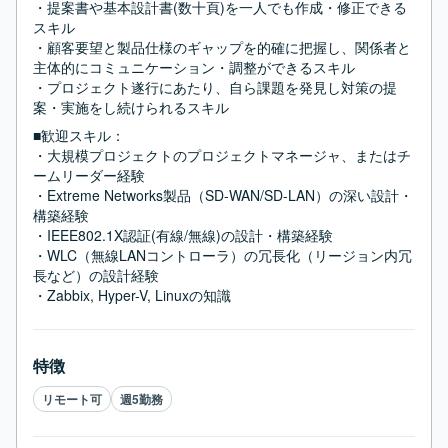
・提案書や基本設計書(数十頁)を一人でも作成・修正できる
スキル

・顧客要望と製品仕様のギャップを的確に把握し、関係者と
主体的にコミュニケーション・調整ができるスキル

・プロジェクト遂行にあたり、自ら課題を発見し対策の提
案・実施をし続けられるスキル
■歓迎スキル：
・大規模プロジェクトのプロジェクトマネージャ、またはチ
ームリーダー経験

・Extreme Networks製品（SD-WAN/SD-LAN）の深い設計・
構築経験

・IEEE802.1X認証(有線/無線)の設計・構築経験

・WLC（無線LANコントローラ）の冗長化（リージョン内冗
長など）の設計経験

・Zabbix, Hyper-V, Linuxの知識
特徴
リモート可
週5勤務