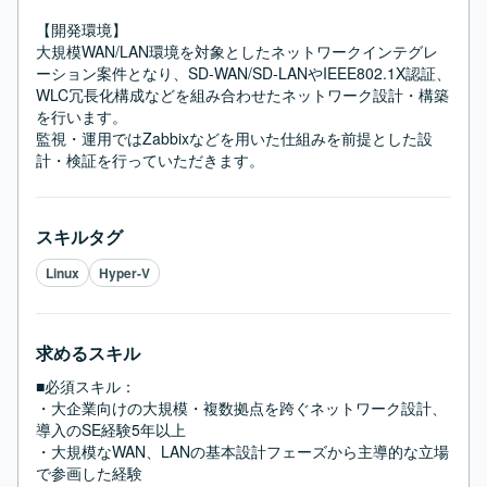
【開発環境】

大規模WAN/LAN環境を対象としたネットワークインテグレ
ーション案件となり、SD-WAN/SD-LANやIEEE802.1X認証、
WLC冗長化構成などを組み合わせたネットワーク設計・構築
を行います。

監視・運用ではZabbixなどを用いた仕組みを前提とした設
計・検証を行っていただきます。
スキルタグ
Linux
Hyper-V
求めるスキル
■必須スキル：
・大企業向けの大規模・複数拠点を跨ぐネットワーク設計、
導入のSE経験5年以上

・大規模なWAN、LANの基本設計フェーズから主導的な立場
で参画した経験
