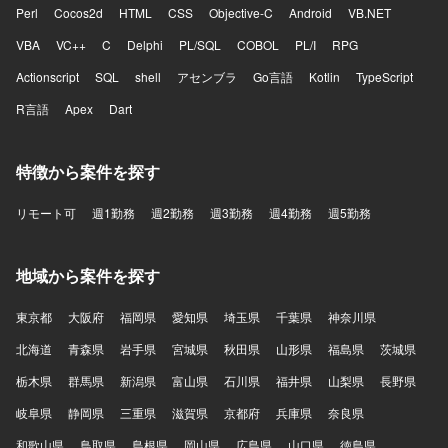
Perl
Cocos2d
HTML
CSS
Objective-C
Android
VB.NET
VBA
VC++
C
Delphi
PL/SQL
COBOL
PL/I
RPG
Actionscript
SQL
shell
アセンブラ
Go言語
Kotlin
TypeScript
R言語
Apex
Dart
特徴から案件を探す
リモート可
週1勤務
週2勤務
週3勤務
週4勤務
週5勤務
地域から案件を探す
東京都
大阪府
福岡県
愛知県
埼玉県
千葉県
神奈川県
北海道
青森県
岩手県
宮城県
秋田県
山形県
福島県
茨城県
栃木県
群馬県
新潟県
富山県
石川県
福井県
山梨県
長野県
岐阜県
静岡県
三重県
滋賀県
京都府
兵庫県
奈良県
和歌山県
鳥取県
島根県
岡山県
広島県
山口県
徳島県