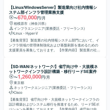
ス管理台帳や機器インベントリ台帳の整備、既存運用資料
の更新などを実施していただきます。プロパーメンバーと
【Linux/WindowsServer】製造業向け社内情報シ
隣席しながらプロジェクトを推進し、移転当日の対応にも
ステム部インフラ管理業務支援
関与していただきます。設計構築完了後には運用業務へ参
670,000
〜
円/月
画いただく可能性もございます。 【求める人物像】 プロパ
相模原市（神奈川県）
ーメンバーと協調してプロジェクトを進められるコミュニ
インフラエンジニア
(業務委託・フリーランス)
ケーション力をお持ちの方を求めております。ドキュメン
Linux
・
Hyper-V
ト作成や構成管理などの細かな作業にも丁寧に取り組み、
主体的に業務改善に取り組んでいただける方が望ましいで
【募集背景】 製造業の社内情報システム部門において、イ
す。 【ポジションの魅力】 ネットワーク設計から構築、運
ンフラ領域の管理体制強化および基盤刷新を進めるための
用まで一連の工程に関わることができ、Cisco機器を中心と
支援要員を募集しております。 【作業内容】 製造業の社内
した実務経験を積むことができます。資料作成や構成管理
情報システム部にて、インフラ領域全般の管理業務をご担
を通じてネットワーク全体像への理解が深まり、中長期的
当いただきます。 情報システムおよび情報インフラの構築
なキャリア形成にもつながるポジションです。 【開発環
業務に携わっていただきます。 運用・保守に関する管理業
【SD-WAN/ネットワーク/】省庁向け中・大規模ネ
境】 Cisco機器を中心としたネットワーク環境において、
務を行っていただきます。 Windows/Linuxサーバの構築お
ットワークインフラ設計構築・移行リードSE案件
Linux環境やExcel、PowerPoint、Visio、Confluenceなどの
よび保守を行っていただきます。 無線LAN、WAN、VPNな
1,260,000
〜
円/月
ツールを用いて業務を行っていただきます。
どを含むネットワークの構築および保守をご対応いただき
東京都
ます。 L2/L3、VLAN、冗長化、工場LANなどのネットワー
ネットワークエンジニア
(業務委託・フリーランス)
ク設計をご担当いただきます。 VMware/Hyper-Vを用いた
Cisco
仮想基盤の設計構築を行っていただきます。 Active
DirectoryやAzure ADなどの認証基盤設計をご担当いただき
【募集背景】 省庁向け中・大規模ネットワークインフラの
ます。 DNS/DHCP/ファイルサーバなどの基盤システム刷新
設計構築およびシステム移行を推進するため、リードSEポ
に携わっていただきます。 ファイアウォール、アクセス制
ジションを募集しております。 【作業内容】 省庁向け中・