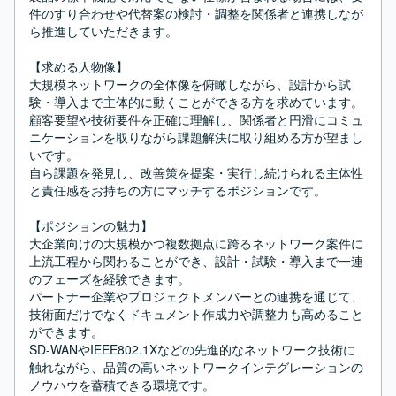
件のすり合わせや代替案の検討・調整を関係者と連携しなが
ら推進していただきます。

【求める人物像】

大規模ネットワークの全体像を俯瞰しながら、設計から試
験・導入まで主体的に動くことができる方を求めています。

顧客要望や技術要件を正確に理解し、関係者と円滑にコミュ
ニケーションを取りながら課題解決に取り組める方が望まし
いです。

自ら課題を発見し、改善策を提案・実行し続けられる主体性
と責任感をお持ちの方にマッチするポジションです。

【ポジションの魅力】

大企業向けの大規模かつ複数拠点に跨るネットワーク案件に
上流工程から関わることができ、設計・試験・導入まで一連
のフェーズを経験できます。

パートナー企業やプロジェクトメンバーとの連携を通じて、
技術面だけでなくドキュメント作成力や調整力も高めること
ができます。

SD-WANやIEEE802.1Xなどの先進的なネットワーク技術に
触れながら、品質の高いネットワークインテグレーションの
ノウハウを蓄積できる環境です。
