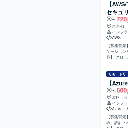
を基にした業
【AWS
物像】 セ
セキュ
ただける方
720
推進していただける方が望ま
〜
DNS を
東京都
止策の実装
インフラ
化や運用の脱属人化に直接
AWS
Infrast
【募集背景
脆弱性診断
ケーションリ
整備といっ
容】 グロ
領域をリー
票、バッチ
よびマスタ
リモート可
ていただき
【Azur
を取りながら推進していただ
600
〜
ュニケーシ
大規模かつ
港区（東
テーションにも丁
インフラ
バル規模の
Azure
・
化・ガイド
【募集背景】
築の経験を
め、設計・構
す。 【開発環境】 AWS上でのWebアプリケーションおよびAPI基盤、CI/CDパイプラインを中