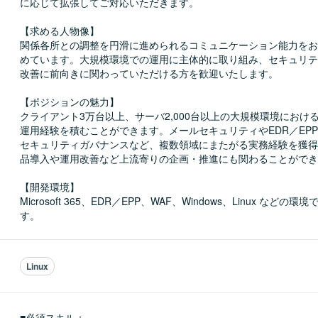
に応じて拡張してご対応いただきます。

【求める人物像】

関係各所との調整を円滑に進められるコミュニケーション能力をお
めています。大規模環境での運用に主体的に取り組み、セキュリテ
改善に前向きに関わっていただける方を歓迎いたします。

【ポジションの魅力】

クライアント3万台以上、サーバ2,000台以上の大規模環境におけ
運用経験を積むことができます。メールセキュリティやEDR／EPP
セキュリティガバナンスなど、複数領域にまたがる実務経験を獲得
品導入や運用改善など上流寄りの企画・推進にも関わることができ
【開発環境】

Microsoft 365、EDR／EPP、WAF、Windows、Linux などの
す。
Linux
■必須スキル：