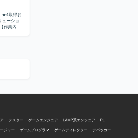
ECなどの基盤
icrosoft
・★4取得お
いただきま
リューショ
テム・IT
バ、クラウ
、SCS評
された課題に
し等）の検
の実行を行
向けた説
価エビデン
オン指向の
消しながら
望ましいで
キャッチア
ティ体制強
ア
テスター
ゲームエンジニア
LAMP系エンジニア
PL
ながら、アセ
ージャー
ゲームプログラマ
ゲームディレクター
デバッカー
ュリティ分