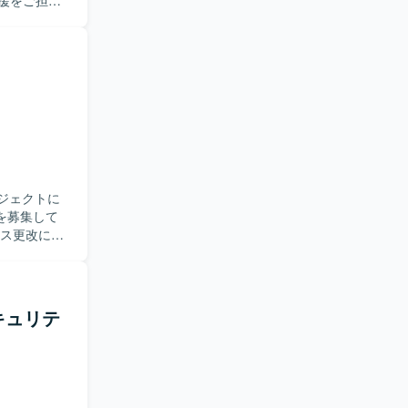
支援をご担当
理に関する
オンプレミ
各種調整業務
者とのコミ
できる方が
やID管
ていただけ
ロジェクトに
Directoryと
を募集して
した環境となっ
移行作業ま
を中心に、
に取り組んでいた
キュリテ
を進めてい
関する経験を
可能性があ