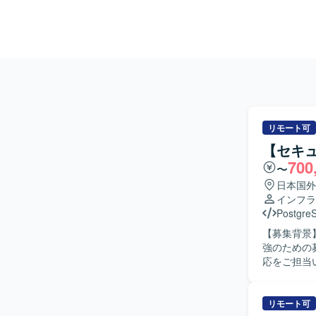
リモート可
【セキュ
700
〜
日本国外
インフラ
Postgre
【募集背景
強のための募集です。 【作業内容】 弊社システ
応をご担当
を行ってい
だきます。
よび通知体
リモート可