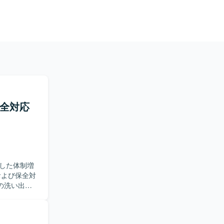
保全対応
した体制増
の洗い出し
施していた
ント検知お
構築手順書