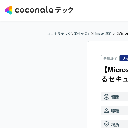
>
>
>
【Mic
ココナラテック
案件を探す
Linuxの案件
リ
募集終了
【Micr
るセキ
報酬
職種
場所