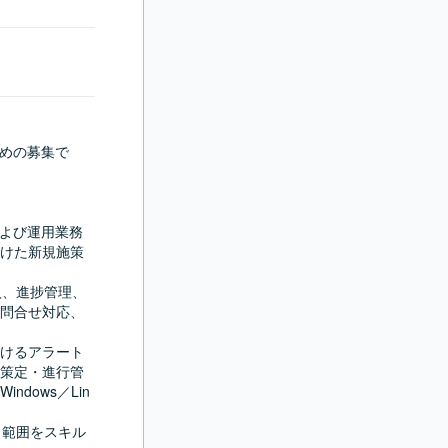
ための募集で
および運用業務
けた新規施策
導入、進捗管理、
問合せ対応、
おけるアラート
策定・進行管
dows／Lin
当範囲をスキル