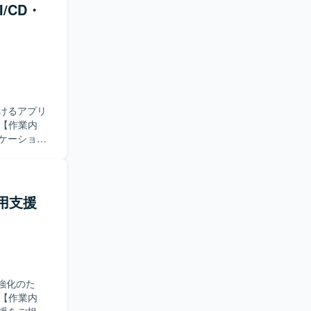
/CD・
実行してい
化を着実に
応から再発防
ィ体制の強
対応、ログ分析、
けるアプリ
キュメント
ケーション
I、画面・帳
また、DBお
にも携わっ
体の整合性
運用支援
ています。
ドキュメン
盤の標準
システム構
制強化のた
とができま