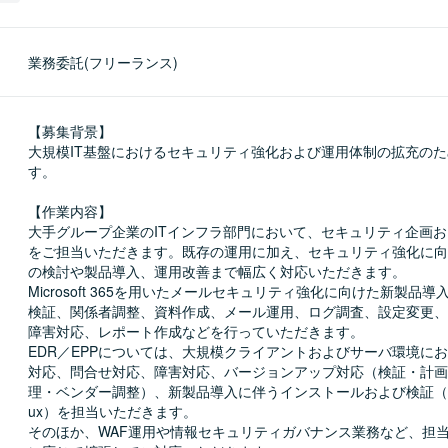
業務委託(フリーランス)
【募集背景】

大規模IT基盤におけるセキュリティ強化および運用体制の拡充の
す。

【作業内容】

大手グループ企業のITインフラ部門において、セキュリティ企画
をご担当いただきます。既存の運用に加え、セキュリティ強化に向
の検討や製品導入、運用改善まで幅広く対応いただきます。

Microsoft 365を用いたメールセキュリティ強化に向けた新製品
検証、関係者調整、資料作成、メール運用、ログ調査、設定変更、
障害対応、レポート作成などを行っていただきます。

EDR／EPPについては、大規模クライアントおよびサーバ環境に
対応、問合せ対応、障害対応、バージョンアップ対応（検証・計画
理・ベンダー調整）、新製品導入に伴うインストールおよび検証（Win
ux）を担当いただきます。

そのほか、WAF運用や情報セキュリティガバナンス業務など、担