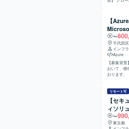
容】 グロー
心としたク
いただきま
設計および
スActiv
【Azu
も実施していただきます。 【求める人物
Micro
心を持ち、
600
ュニケーシ
〜
望ましいです。 【ポジションの魅力】 AzureおよびMicrosoft 36
千代田区
設計・構築
インフラ
理、セキュ
Azure
る環境です。 【開発環境】 AzureおよびMicrosoft 365を中心としたクラ
【募集背景】
Microsoft
おいて、移
連携したハイ
おります。 【作業内容】 官公庁向けシステムの基盤更改およびMicrosoft365サービス更改に伴
ております
う設計およ
で一連の工
Azure I
リモート可
だきます。 【求める人物像】 他チームとの調整やチーム内でのコミュニケーションを円滑に行
【セキュ
っていただ
ィソリ
ただける方にマッチするポ
990
改案件に参画
〜
幅広く積ん
東京都
り、長期的なキャリ
インフラ