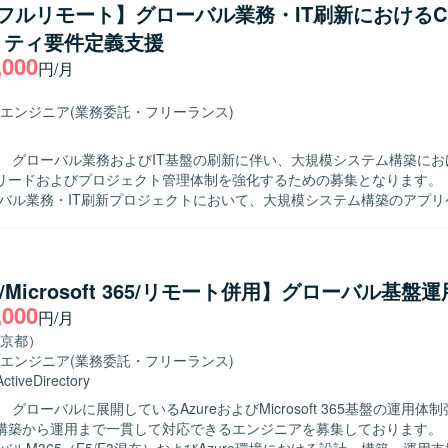
務移管や運用ドキュメントの整備・更新にも携わっていただきます。 【求める人
/フルリモート】グローバル業務・IT刷新におけるCI
キュリティ分野に強い関心を持ち、主体的に課題を発見し改善策を提案・
リティ要件定義支援
を求めています。関係者と連携しながら、インシデント対応や運用標準
,000
しいです。 【ポジションの魅力】 クラウド環境やデータベース、
円/月
対象としたセキュリティ管理に幅広く携わることができ、インシデント対
、運用標準化まで一連のプロセスを経験していただけます。セキュリテ
エンジニア
(業務委託・フリーランス)
貢献できる環境です。 【開発環境】 対象システムは Oracle Cloud
ructure（OCI）、PostgreSQL、DNS となっております。インシデント
】 グローバル業務およびIT基盤の刷新に伴い、大規模システム構築にお
、アクセス制御の見直し、検知および通知体制の再構築、運用移管やド
ードおよびプロジェクト管理体制を強化するための募集となります。 【作業内
た業務に取り組んでいただきます。
ーバル業務・IT刷新プロジェクトにおいて、大規模システム構築のアプリ
ドしていただきます。具体的には、Webアプリケーションおよび関連AP
処理の要件定義・設計、ドキュメンテーションを行っていただきます。
データ管理に関わるデータモデリングや、標準化・ガイドラインの策定
ます。加えて、関係者とのコミュニケーションを通じてプロジェクト全
e/Microsoft 365/リモート併用】グローバル基盤
きます。 【求める人物像】 複数のステークホルダーと円滑にコミ
,000
円/月
ョンを取りながら、主体的に課題を発見し解決まで推進できる方を求め
複雑なシステム構築において、全体像を意識しながら細部の仕様整理や
京都）
寧に取り組んでいただける方が望ましいです。 【ポジションの魅力】 グロー
エンジニア
(業務委託・フリーランス)
業務・IT刷新プロジェクトに参画し、Webアプリケーションやデータ基
ActiveDirectory
ライン策定など、上流工程から広く関与できるポジションです。大規模
 グローバルに展開しているAzureおよびMicrosoft 365基盤の運用体
通じて、アプリケーションリードやプロジェクト管理スキルを高めるこ
築から運用まで一貫して対応できるエンジニアを募集しております。 【作業内