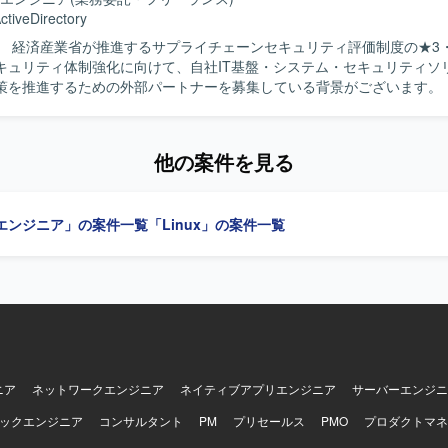
 Server環境を基盤とし、AD、DHCP、NTP、DNS、ADCS、ADFS、M
ctiveDirectory
ra ID、M365テナント、Microsoft Teams、OneDrive for Business、M
】 経済産業省が推進するサプライチェーンセキュリティ評価制度の★3
、Microsoft Defenderなどのクラウドサービスを対象として業務を行って
キュリティ体制強化に向けて、自社IT基盤・システム・セキュリティソ
を推進するための外部パートナーを募集している背景がございます。 【作業内
ュリティ専門家の指示のもと、自社システム部門と密に連携しながら、シス
スメント推進をご担当いただきます。自社IT環境（ネットワーク、サー
理、エンドポイント等）の各種設定・運用状況のヒアリングおよび現状整理
他の案件を見る
社システム現状とのFit&Gap分析の補助を行っていただきます。導き出
的な技術的対策案（MFA強化、ログ取得・監視設定、アクセス制御見直
、システム部門・ベンダーに対する要件定義・設定変更指示・課題管理
エンジニア」の案件一覧
「Linux」の案件一覧
きます。自社システム部門へ日常的にアプローチ・伴走し、対策導入に
ステータス管理、システム構成図、パラメータシート、運用手順書、評
ご担当いただきます。 【求める人物像】 机上の理想論ではなく実際の
定や現場の運用に興味を持ち、自発的に手を動かせる現場密着・ハンズ
おります。自社システム部門へ積極的に足を運び、疑問点をその場で解
進できるフットワークの軽さとコミュニケーション意欲をお持ちの方が
リティの専門知識を実務を通じて吸収し、ステップアップしたいという
持ちの方にマッチする案件です。 【ポジションの魅力】 経済産業省が推進
リティ評価制度への対応プロジェクトに参画し、全社レベルのセキュリ
ニア
ネットワークエンジニア
ネイティブアプリエンジニア
サーバーエンジニ
わることができるポジションです。セキュリティ専門家やPMと協働し
ックエンジニア
コンサルタント
PM
プリセールス
PMO
プロダクトマネ
ら対策導入、運用定着まで一連のプロセスに深く関与できるため、セキ
ラ領域の実務経験と知見を大きく高めていただけます。 【開発環境】 自社IT基