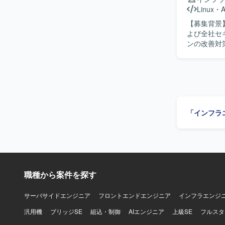
Windows
Linux
・
A
系製品およびEnt
【募集背景
Purview
よび全社セ
す。
ンの改善対策
容】 セキ
基盤のアセ
ド、ID管
価基準と自
対する具体
討サポート
「インフラ
っていただ
得・調整・
ス等の資料作成・更新も
システム設
方を求めて
前向きに推
職種から案件を探す
す。セキュ
ップ力と向上心をお
するセキュ
サーバサイドエンジニア
フロントエンドエンジニア
インフラエンジ
化に直接関
汎用機
ブリッジSE
組込・制御
AIエンジニア
上級SE
フルスタ
スメントか
野およびインフ