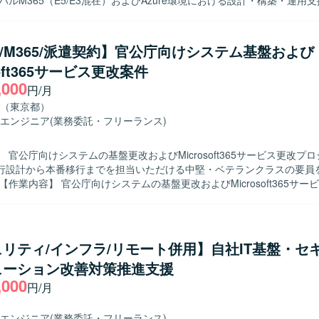
バルM365（E5/E3混在）およびAzure環境における設計・構築・運用
ラウド環境を想定しています。
す。具体的には、認証・ID管理やセキュリティ、監査対応、デバイス管
運用支援を行っていただきます。オンプレミスチームと連携しながら、
e Directoryとのハイブリッド環境の運用や、関連するドキュメント整備、
re/M365/派遣契約】官公庁向けシステム基盤および
像】 クラウドおよびオンプレミス双方の技術に興味関
soft365サービス更改案件
主体的に情報収集やキャッチアップができる方を求めております。関係
,000
ョンを円滑に行いながら、ドキュメントを用いた情報整理や合意形成が
円/月
5のグローバル環境において、
（東京都）
から運用まで幅広いフェーズに携わることができます。ハイブリッド構成
エンジニア
(業務委託・フリーランス)
リティなどの領域で高度な知見を習得しながら、長期的にスキルを深め
ウド基盤上で、
 官公庁向けシステムの基盤更改およびMicrosoft365サービス更改プ
 Entra IDやMicrosoft Intune、オンプレミスのWindows ServerおよびActive 
行設計から本番移行までを担当いただける中堅・ベテランクラスの要員
ブリッド構成の環境です。SAML認証連携やeDiscoveryなども活用
。
び移行作業をご担当いただきます。移行リハーサル、移行テスト、本番
程に携わっていただきます。認証基盤にかかわる機能の設計や移行作業
aaS 上のWindows Server基盤およびMicrosoft 365関連サービスの更改
リティ/インフラ/リモート併用】自社IT基盤・セ
ける方を求めております。技術の習得に意欲があり、自発的に業務対応
ューション改善対策推進支援
ジションです。 【ポジションの魅力】 官公庁向けの大規模な基盤更
,000
いただくことで、認証基盤およびMicrosoft 365環境の設計・移行に
円/月
でいただけます。本案件終了後も他プロジェクトで継続していただける
ア形成にもつなげていただけます。 【開発環境】 Azure IaaS 上の
エンジニア
(業務委託・フリーランス)