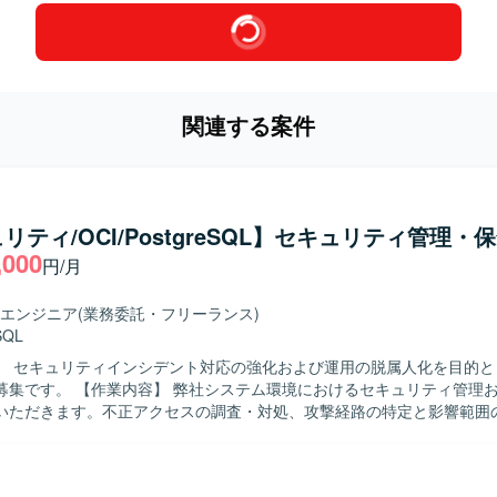
関連する案件
リティ/OCI/PostgreSQL】セキュリティ管理・
,000
円/月
エンジニア
(業務委託・フリーランス)
SQL
】 セキュリティインシデント対応の強化および運用の脱属人化を目的と
ム環境におけるセキュリティ管理および保全対
いただきます。不正アクセスの調査・対処、攻撃経路の特定と影響範囲
ただきます。ログ分析や不審通信の検知、再発防止策の立案と実装を実
あわせて、脆弱性診断と対策、アクセス制御や認証の見直し、インシデ
制の再構築を行っていただきます。運用・保守の引き継ぎとして、環境