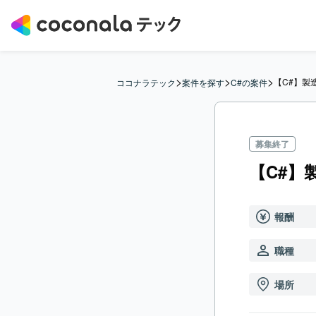
>
>
>
【C#】製
ココナラテック
案件を探す
C#の案件
募集終了
【C#】
報酬
職種
場所