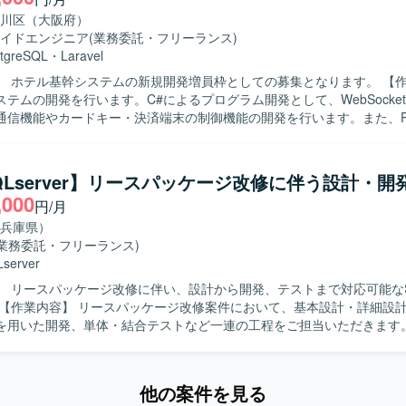
方を求めております。新しい技術や3D表現に興味を持ち、自ら学びなが
ョンの魅力】 2D画像から3Dデータを復元するという専
川区（大阪府）
領域に携わることができ、3D表示やメッシュ化などの技術要素を実務を
イドエンジニア
(業務委託・フリーランス)
。提供ライブラリを活用しつつ、GUIや表示周りの設計・実装を主体的
tgreSQL
・
Laravel
ション開発スキルと3D関連の知見を同時に磨ける環境です。 【開発環境】 開発
 ホテル基幹システムの新規開発増員枠としての募集となります。 【作業内容】 ホ
etを使用し、開発環境はVisualStudioを利用致します。
テムの開発を行います。C#によるプログラム開発として、WebSocke
通信機能やカードキー・決済端末の制御機能の開発を行います。また、P
める人物像】 C#とPHPの両方での開発に柔軟に対応し、ホ
ステムの機能追加や要件追加にも主体的に取り組んでいただける方を求
SQLserver】リースパッケージ改修に伴う設計・開
を通じてC#およびPHPでの開発経験を幅広く積むことができます。 【開発環境】
,000
円/月
ebSocket, Laravel, Vue3, PostgreSQL
兵庫県）
(業務委託・フリーランス)
server
】 リースパッケージ改修に伴い、設計から開発、テストまで対応可能な
rverを用いた開発、単体・結合テストなど一連の工程をご担当いただきます
ラマを取りまとめながら、品質を担保した開発推進を行っていただきます。 
 周囲と円滑にコミュニケーションを取りながら、能動的に課題抽出や改
めております。メンバーをリードし、状況に応じて柔軟に立ち回れる方
他の案件を見る
ジ改修における上流から下流まで一連の工