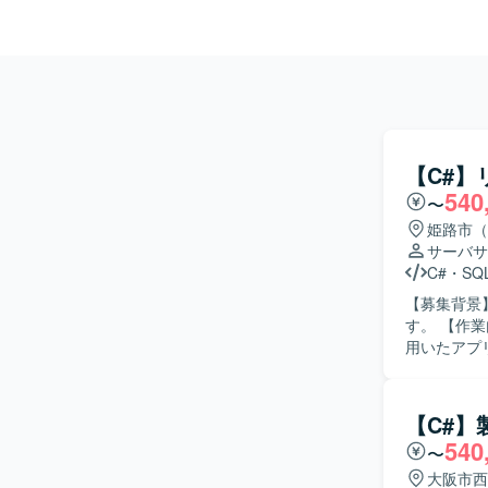
【C#
540
〜
姫路市（
サーバサ
C#
・
SQL
【募集背景
す。 【作業内容】 リースパッケージ改修に伴う設計・製造・テストを実施いたします。 C# を
用いたアプリ
ます。 仕
ただきます。 【求める人物像】 主体的に課題を発見し、能動的に行動できる方を
す。 関係
【C#
【ポジショ
540
〜
のスキルを
むことができます。 【開発環境】 C# および SQLSe
大阪市西