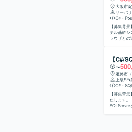
めて頂ける
ができる方が望ましいです。 【ポジシ
大阪市淀
門性の高い
サーバサ
て頂けます
C#
・
Pos
で、アプリケー
【募集背景】
言語はC#.n
テル基幹シス
ラウザとの
開発も担当していただきます。 【求
テル基幹シ
す。 【ポジションの魅力】 ホテル基幹システムの中核となる機能開発に携わることができ、多
【C#/
様な要件追加
500
〜
C#, PHP, W
姫路市（
上級SE
C#
・
SQL
【募集背景
たします。 【作業内容】 リースパッケージ改修案件において、基本設計・詳細設計、C#および
SQLSe
ルのプログ
る人物像】
きる方を求
たポジションです。 【ポジションの魅力】 パッケー