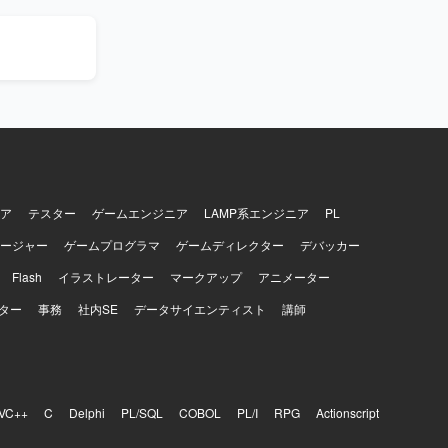
す。リース
ア
テスター
ゲームエンジニア
LAMP系エンジニア
PL
ージャー
ゲームプログラマ
ゲームディレクター
デバッカー
Flash
イラストレーター
マークアップ
アニメーター
ター
事務
社内SE
データサイエンティスト
講師
VC++
C
Delphi
PL/SQL
COBOL
PL/I
RPG
Actionscript