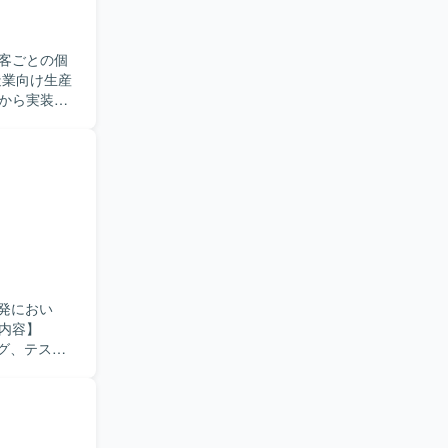
客ごとの個
から実装、
加や改修対
る
発を進めて
のバランス
むことがで
ルを高める
開発におい
ング、テスト
Cアプリケ
ブラリとし
に開発を進