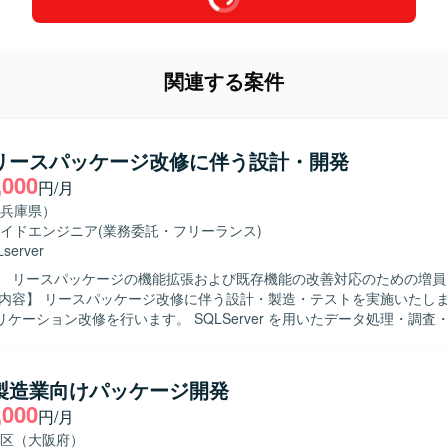
関連する案件
】リースパッケージ改修に伴う設計・開発
,000
円/月
兵庫県）
イドエンジニア
(業務委託・フリーランス)
server
】 リースパッケージの機能拡張および既存機能の改善対応のための増員
ケーション改修を行います。 SQLServer を用いたデータ処理・調査
様調整や課題対応など、関係者とのコミュニケーションを伴う開発業務を
求めておりま
者と円滑にコミュニケーションを取りながら開発を進められる方を歓迎い
】製造業向けパッケージ開発
ンの魅力】 業務パッケージの改修を通じて、アプリケーションとデータ
,000
円/月
磨くことができます。 仕様調整や課題対応にも関わることで、上流工程
rver を用いたアプリケーション開発環境と
区（大阪府）