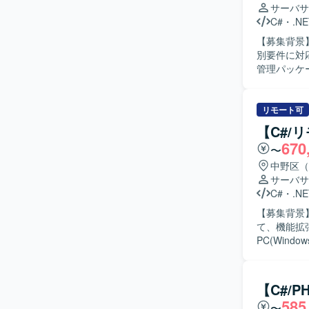
なります。
サーバサ
C#
・
.NE
【募集背景
別要件に対応する
管理パッケ
結合レベル
応を行いなが
人物像】 
リモート可
いただける
【C#/
を意識して開発できる方が
670
〜
に関する業
きます。 
中野区（
ことができる環境です。 【開発環境】 C#
サーバサ
ン開発を行
C#
・
.NE
【募集背景
て、機能拡張
PC(Win
を行って頂
ーションの
て提供されて
【C#/
チームの一
585
〜