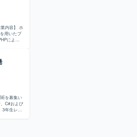
ら改善提案
通じて深め
に行うこと
tを用いたブ
HPによる
めていま
発
SEを募集い
。3年生レベ
【求め
善提案がで
にマッチし