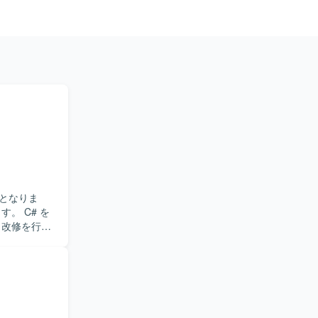
となりま
・改修を行い
担当してい
たします。
ベース双方
の経験を積