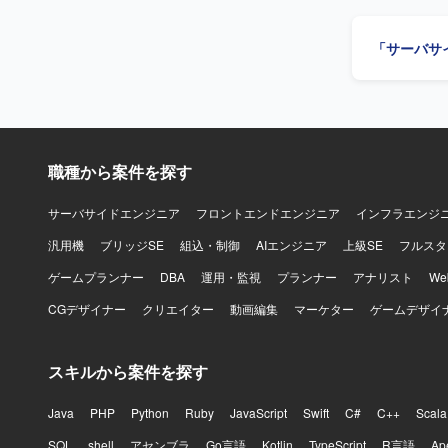
程を経験で
業務に関するドメイン
「サーバサ
したリース
職種から案件を探す
サーバサイドエンジニア
フロントエンドエンジニア
インフラエンジ
汎用機
ブリッジSE
組込・制御
AIエンジニア
上級SE
フルスタ
ゲームプランナー
DBA
運用・監視
プランナー
アナリスト
W
CGデザイナー
クリエイター
動画編集
マーケター
ゲームデザイ
スキルから案件を探す
Java
PHP
Python
Ruby
JavaScript
Swift
C#
C++
Scala
SQL
shell
アセンブラ
Go言語
Kotlin
TypeScript
R言語
Ap