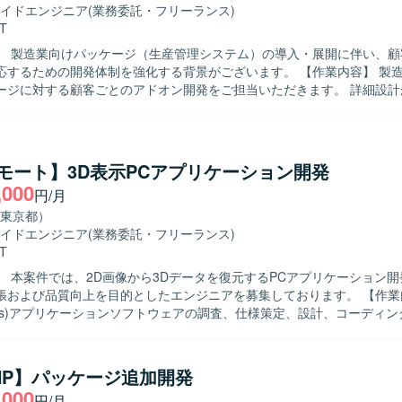
イドエンジニア
(業務委託・フリーランス)
T
】 製造業向けパッケージ（生産管理システム）の導入・展開に伴い、顧
ための開発体制を強化する背景がございます。 【作業内容】 製造業向け生産
ージに対する顧客ごとのアドオン開発をご担当いただきます。 詳細設計
までの一連の開発工程をお任せいたします。 顧客要望を踏まえた機能追
ら、既存機能との整合性を考慮した設計・実装を行っていただきます。 【求め
自ら主体的に業務に取り組み、周囲とコミュニケーションを取りながら開
方を求めております。 要件や仕様の変化にも柔軟に対応し、品質と納期
リモート】3D表示PCアプリケーション開発
望ましいです。 【ポジションの魅力】 製造業向け生産管理システム
,000
円/月
務知識を身につけながら、顧客ごとの個別要件に対応する開発経験を積
パッケージ製品の拡張開発を通じて、既存資産を活かした設計・実装スキ
東京都）
を中心とした環境で、生産管理系パッケージのアドオ
イドエンジニア
(業務委託・フリーランス)
っていただきます。
T
】 本案件では、2D画像から3Dデータを復元するPCアプリケーション
および品質向上を目的としたエンジニアを募集しております。 【作業内容】
dows)アプリケーションソフトウェアの調査、仕様策定、設計、コーディ
きます。デバイスを制御し、撮影した2D画像から3Dデータを復元するP
開発に携わって頂きます。合成、メッシュ化、各フィルター処理はライ
おり、それらを用いて3D表示を行う実装を担当して頂きます。 【求める人物像】
PHP】パッケージ追加開発
員として積極的にアイデアや問題を共有し、周囲と連携しながら主体的
,000
円/月