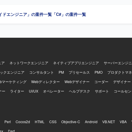
きるため、設計スキルとマネジメントスキルの双方を高めていただけま
知識も習得することができます。 【開発環境】 C#、SQLServerを中心と
イドエンジニア」の案件一覧
「C#」の案件一覧
パッケージシステムの開発環境となります。
ニア
ネットワークエンジニア
ネイティブアプリエンジニア
サーバーエンジニ
ックエンジニア
コンサルタント
PM
プリセールス
PMO
プロダクトマネ
ebマーケティング
Webディレクター
Webデザイナー
コーダー
デザイナー
ナー
ライター
UI/UX
オペレーター
ヘルプデスク
サポート
コールセン
Perl
Cocos2d
HTML
CSS
Objective-C
Android
VB.NET
VBA
ex
Dart