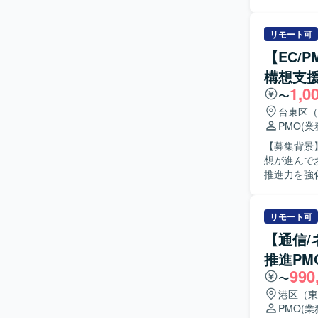
業務フローお
群を対象と
画書のレビ
どPMO業務を通
リモート可
WMSに対
【EC/
す。 関係
構想支援
望ましいです。 【ポジションの魅力】 グループ全体のSCM改革とい
1,0
て、中核と
〜
ベンダコン
台東区（
ードする経験を積むことがで
PMO
(
ッチ開発プ
【募集背景
に関わって
想が進んで
推進力を強
るPMOを募集しております。 【作業
ただき、発
は、要件整
リモート可
資料を踏ま
【通信
ール表など
推進PM
説明資料や
990
し、提案内
〜
サポートしていただきます。 【求め
港区（東
ェクトを前
PMO
(
チアップし