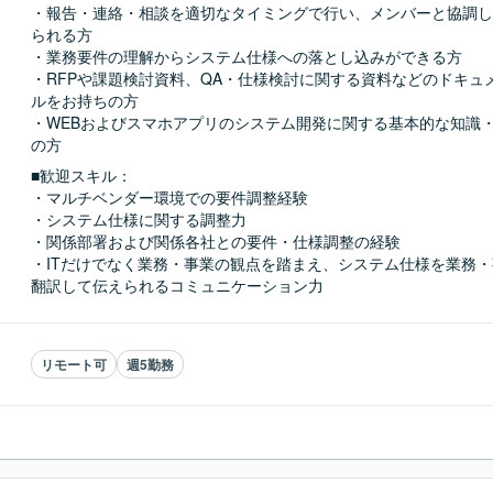
・報告・連絡・相談を適切なタイミングで行い、メンバーと協調し
られる方

・業務要件の理解からシステム仕様への落とし込みができる方

・RFPや課題検討資料、QA・仕様検討に関する資料などのドキュ
ルをお持ちの方

・WEBおよびスマホアプリのシステム開発に関する基本的な知識
の方
■歓迎スキル：
・マルチベンダー環境での要件調整経験

・システム仕様に関する調整力

・関係部署および関係各社との要件・仕様調整の経験

・ITだけでなく業務・事業の観点を踏まえ、システム仕様を業務
翻訳して伝えられるコミュニケーション力
リモート可
週5勤務