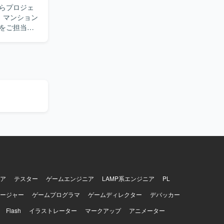
らプロジェ
しいです。
える方を歓
をご担当い
ール表や営
ことができ
実管理、ス
、業務理解と
作成を通じ
きる方を求
環
ン力と、資
・更新を行っ
にマッチす
いく計画で
す。経営層
らキャリア
。
ア
テスター
ゲームエンジニア
LAMP系エンジニア
PL
ージャー
ゲームプログラマ
ゲームディレクター
デバッカー
Flash
イラストレーター
マークアップ
アニメーター