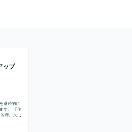
アップ
を継続的に
。 【作
題管理、スケ
 具体的に
しおよび対策