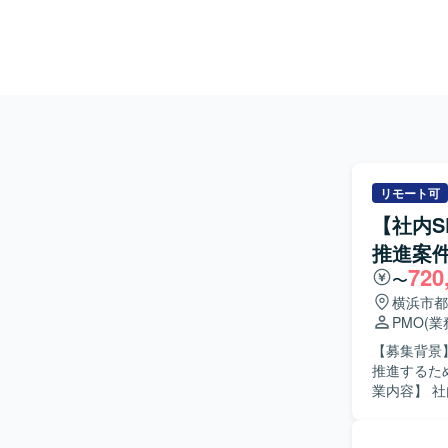
リモート可
【社内S
推進案
720
〜
横浜市都
PMO
(
【募集背景
推進するた
業内容】 
ジュール管
は、RFI