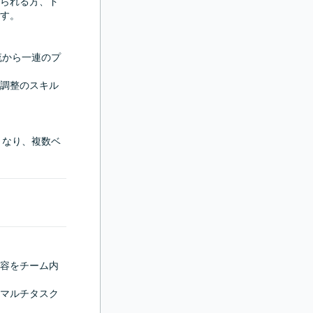
られる方、ド
す。

流から一連のプ
調整のスキル
となり、複数ベ
容をチーム内
マルチタスク