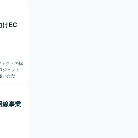
計書や各種計
社内調整な
めておりま
向けEC
いける方が
社側の立場で
ェクトをリ
方針の検討
ジェクトの構
ロジェクト
走いただけ
具体的に
行システム
表、スケジュ
回線事業
更新、社内
合せに参加
合意形成を
自らキャッ
のコミュニ