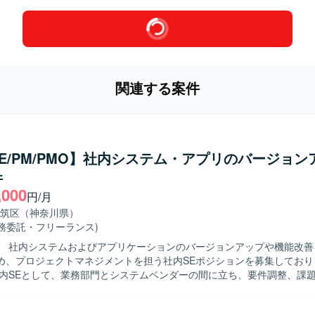
関連する案件
E/PM/PMO】社内システム・アプリのバージョン
件
,000
円/月
筑区（神奈川県）
業務委託・フリーランス)
】 社内システムおよびアプリケーションのバージョンアップや機能改善
め、プロジェクトマネジメントを担う社内SEポジションを募集しております
社内SEとして、業務部門とシステムベンダーの間に立ち、要件調整、課
理、リスク管理などプロジェクトマネジメント全般を担当して頂きます。
やRFPの作成、WBSの作成・更新、進捗の可視化や課題・リスクの洗い出