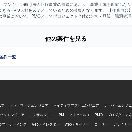
】 マンション向け法人回線事業の推進にあたり、事業全体を俯瞰しなが
を円滑に行い、社内調整や経営層向け説明をリードいただける方が望ま
るPMO人材を必要としているための募集となります。 【作業内容】 マンション
作成や課題管理などの実務を厭わず、細やかなタスク管理を継続的に行
線事業において、PMOとしてプロジェクト全体の進捗・品質・課題管理
義・ベンダー選定といった
。 具体的には、事業全体のスケジュール策定および進捗管理、スケジュ
ズを主導的に支援いただけるため、発注者側PMOとしての経験を深める
クライアント向けサービス仕様書など各種資料の作成、納品に関する予
と業務システム・基幹システムとの連携を含むプロジェクトであるため
の顧客への営業提案同行・折衝対応などを行っていただきます。 【求める人物
解の両面でスキルアップが可能です。また、社内説明資料や比較資料の
他の案件を見る
全体を俯瞰しながら、客観的かつ第三者的な視点でプロジェクトを管理で
けのプレゼンテーションや意思決定支援の経験も積んでいただけます。 【開発
す。関係各所との調整や顧客折衝を円滑に進められるコミュニケーショ
cklogなどのタスク管理サービスを活用しながら、各種管理表や資料の作成
じめとしたドキュメントワークをスピーディーかつ正確に遂行できる方
想定です。詳細なシステム環境については、ベンダー選定後に確定して
の案件一覧
通信事業の推進にPMOとして関わること
体の構造理解やプロジェクトマネジメントスキルを高めることができま
ヤーとの折衝や提案の機会も多く、コンサルティング視点を活かしなが
ジションです。 【開発環境】 固定通信サービスおよび集合住宅向け
トワーク環境に関する各種サービス群を対象とした事業推進となります
ニア
ネットワークエンジニア
ネイティブアプリエンジニア
サーバーエンジニ
ックエンジニア
コンサルタント
PM
プリセールス
PMO
プロダクトマネ
ebマーケティング
Webディレクター
Webデザイナー
コーダー
デザイナー