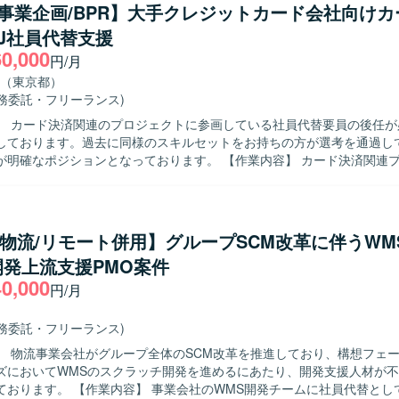
て頂きます。 また、プロジェクトメンバーとなる社内人員に対して、助
/事業企画/BPR】大手クレジットカード会社向け
ら、関係者を巻き込みつつプロジェクトを推進して頂きます。 【求める人物像】
J社員代替支援
ために5W1Hを明確に示し、自ら考えて行動に移せる方を求めております
60,000
リーダーとして主体的かつ前向きに動けるタイプの方を歓迎いたします。
円/月
門との折衝・調整を円滑に行える高いコミュニケーション能力をお持ち
（東京都）
】 社内システムやアプリのバージョンアップを通
業務委託・フリーランス)
効率化や事業成長に直結するプロジェクトに上流工程から関わることが
】 カード決済関連のプロジェクトに参画している社員代替要員の後任が
ークホルダーと協働しながら、要件整理から推進まで一貫して携わるこ
しております。過去に同様のスキルセットをお持ちの方が選考を通過し
ジェクトマネジメントスキルの双方を高められる環境です。 【開発環境】 Web
ジションとなっております。 【作業内容】 カード決済関連プロジェクト
よびスマートフォンアプリケーションを対象としたプロジェクト環境と
社員代替としてPMOおよびプロジェクトマネジメント実行支援をご担当
には、プロジェクト計画の策定、進捗・課題・リスク・コミュニケーシ
だきます。また、基幹システム（ERP／CRM／SFA）刷新における要
入推進および移行、UATの推進を実施していただきます。さらに、DXや
/物流/リモート併用】グループSCM改革に伴うWM
進、事業企画・営業企画の検討、決済代行部門やIT、CS、経理、法務、
発上流支援PMO案件
業務も幅広く担っていただきます。 【求める人物像】 プロジェクト全体を
40,000
ら、自走して課題を発見し関係者を巻き込み推進できる方を求めており
円/月
Rに主体的に関わり、複数部門との調整を粘り強く行えるコミュニケーシ
力をお持ちの方が望ましいです。 【ポジションの魅力】 大規模なカード決
業務委託・フリーランス)
ジェクトに社員代替として深く関わることで、PMOとしての実行力と事
】 物流事業会社がグループ全体のSCM改革を推進しており、構想フェ
面でスキルを高めていただけるポジションです。クレジット・決済領域に
ズにおいてWMSのスクラッチ開発を進めるにあたり、開発支援人材が
ホルダーとの協業経験を積むことで、今後のキャリアに活きるマネジメ
会社のWMS開発チームに社員代替として参画し、
としてERP／CRM／SFAなどの業務システム