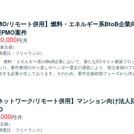
よびWMSのAsIs／ToBe整理を行います。 要件定義をリードし、設
したプロジェクトとなります。
ューを実施いたします。 開発ベンダのコントロールを行い、進捗管理や
じてプロジェクトを前に進めていただきます。 【求める人物像】 物流業界や
する深い理解を持ち、主体的かつ自走的に業務を推進いただける方を求
PMO/リモート併用】燃料・エネルギー系BtoB企業
者と良好なコミュニケーションを取りながら、課題を整理し解決に導いて
PMO案件
う戦略的な取り組みにおい
00,000
なるWMSのスクラッチ開発に上流から関わることができます。 事業会
円/月
トロールやPMOを担うことで、業務とシステムの両面から大規模プロジ
東京都）
きます。 【開発環境】 WMSを中心とした物流システムのスクラ
業務委託・フリーランス)
ロジェクトとなり、上流工程やベンダコントロールを通じて設計・実装
】 燃料・エネルギー系のBtoB企業において、新たなECサイト構築プロ
いただきます。
おり、要件整理のやり直しやベンダー選定の遅延により、発注者側のプ
化する必要が生じております。そのため、要件定義初期フェーズから伴
内容】 構想段階および要件整理中のプロジェクトに参画い
注者側PMOとしてプロジェクト全体の推進支援を行っていただきます。
理資料や論点整理資料の作成、既存の構想資料やRFP、業務フロー、現
えた再要件整理を行っていただきます。また、課題管理表、ToDo管理
/ネットワーク/リモート併用】マンション向け法人
各種管理資料の整備・更新、ベンダー比較表・見積比較表の作成および
O
会議アジェンダの作成支援を行っていただきます。開発ベンダーとの打
,000
容および見積内容のレビューや論点整理を行いながら、社内関係者との
円/月
る人物像】 発注者側の立場を理解しつつ、主体的にプロジ
京都）
に進めていただける方を求めております。業務フローやシステム構成を
業務委託・フリーランス)
、抜け漏れのない要件整理や論点整理ができる方、ステークホルダーと