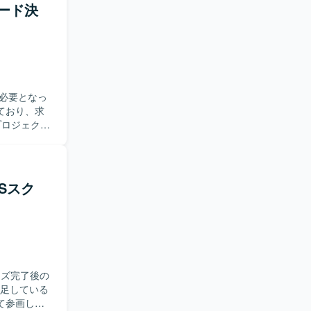
言やフォロ
カード決
。 指示待ち
 ベンダー
の方にマッ
できます。
必要となっ
とで、ビジ
ており、求
なります。
いただきま
ョン管理を
件定義、業務
CX向上、
Sスク
内部監査など
ます。事業
ョン力とド
業企画・
ーズ完了後の
おける多様
不足している
ント経験を