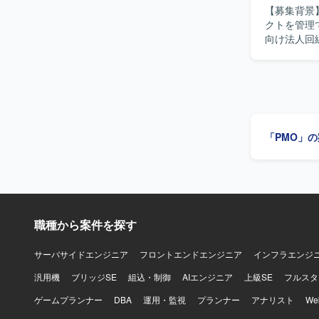
【募集背景
ケーション
クトを管理でき
また、資料
向け法人回
迎いたします。 【ポジションの魅力】 構想段階から参画し、要件定
ただきます
上流フェー
業提案書、
ます。EC
ポット発生時
システム理
像】 事業
て、経営層向
めておりま
境】 Ba
料作成をは
ていただく
「PMO」
るポジションです。 【ポジションの魅力】 大規模な
す。
で、事業全
に近いレイ
の幅を広げていただけるポ
通信・ネッ
職種から案件を探す
サーバサイドエンジニア
フロントエンドエンジニア
インフラエンジ
汎用機
ブリッジSE
組込・制御
AIエンジニア
上級SE
フルスタ
ゲームプランナー
DBA
運用・監視
プランナー
アナリスト
W