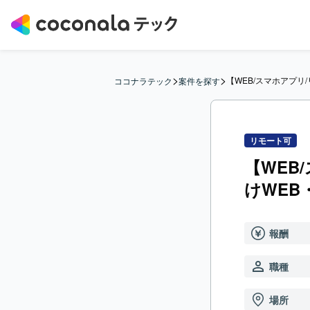
>
>
【WEB/スマホアプ
ココナラテック
案件を探す
リモート可
【WEB
けWEB
報酬
職種
場所