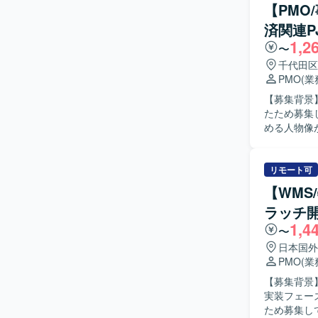
立案を行っ
【PMO
ーを行いなが
済関連P
PJ推進の
1,2
ではなく、
〜
や社内各部
千代田区
チするポジションです。 【ポジションの魅力
PMO
(
じて、業務
【募集背景
複数のステ
たため募集
ネス理解とプロ
める人物像が明確なポ
システムお
において、
す。具体的
行っていた
リモート可
可視化、導
【WMS
BPRの推
ラッチ開
の関係各所との調整
1,4
俯瞰しなが
〜
企画やBP
日本国外
キュメンテーション
PMO
(
済関連プロ
【募集背景
BPRの両
実装フェー
なステーク
ため募集しております。 【作業内容】 事業
得ることができます。 【開発環境】 基幹システム