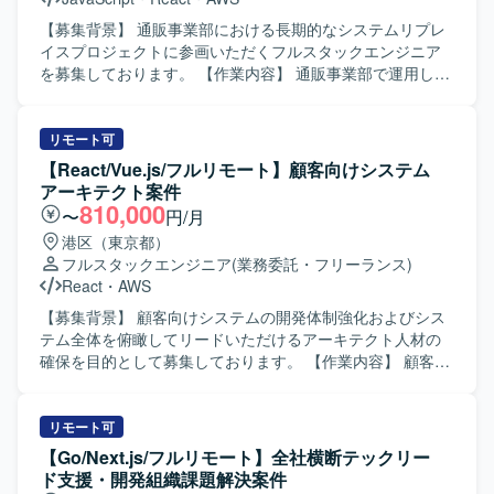
【募集背景】 通販事業部における長期的なシステムリプレ
イスプロジェクトに参画いただくフルスタックエンジニア
を募集しております。 【作業内容】 通販事業部で運用して
いる既存システムのリプレイスにおいて、フロントエンド
からバックエンドまで一貫した開発業務を担当していただ
きます。プロジェクト立ち上げ段階から参画し、アーキテ
リモート可
クチャ設計や実装方針の検討にも関わっていただきます。
【React/Vue.js/フルリモート】顧客向けシステム
長期的なリプレイス計画に基づき、段階的な機能移行や改
アーキテクト案件
善を行っていただきます。 【求める人物像】 変化を楽しみ
810,000
〜
円/月
ながら主体的に行動し、チーム内外にポジティブな影響を
港区（東京都）
与えられる方を求めております。技術的好奇心だけでなく
フルスタックエンジニア
(業務委託・フリーランス)
事業への貢献を強く意識し、失敗を恐れず挑戦し、その経
React
・
AWS
験から得た学びを共有できる方にご活躍いただきたいと考
えております。HRTの精神を大切にしながら、状況に応じ
【募集背景】 顧客向けシステムの開発体制強化およびシス
てリーダーシップを発揮してプロジェクトを前に進めてい
テム全体を俯瞰してリードいただけるアーキテクト人材の
ただきます。 【ポジションの魅力】 長期的なリプレイスプ
確保を目的として募集しております。 【作業内容】 顧客向
ロジェクトの立ち上げから携わることができ、システム全
けシステムにおいて、要件定義、アーキテクチャ設計、見
体のアーキテクチャ設計や技術選定に関わる経験を積むこ
積もり作成から、フロントエンド・バックエンドの実装、
とができます。フロントエンドからバックエンド、インフ
インフラ構築、運用フェーズの改善まで一気通貫で担当い
リモート可
ラまで幅広い技術領域に関与できるため、フルスタックエ
ただきます。 フロントエンドからインフラまでシステム全
【Go/Next.js/フルリモート】全社横断テックリー
ンジニアとしてのスキルを大きく伸ばしていただけます。
体を俯瞰し、技術選定の判断や技術的負債の解消、顧客へ
ド支援・開発組織課題解決案件
【開発環境】 Reactを中心としたフロントエンド環境と、
の技術提案などを主導していただきます。 【求める人物