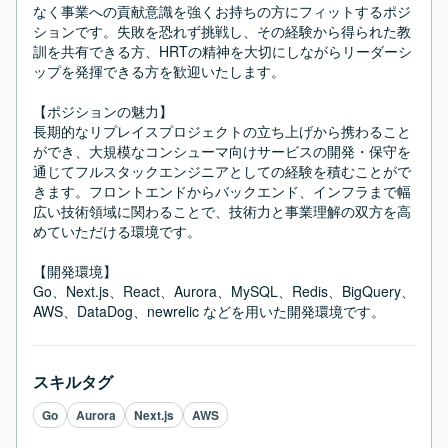
なく事業への貢献意識を強くお持ちの方にフィットするポジ
ションです。失敗を恐れず挑戦し、その経験から得られた教
訓を共有できる方、HRTの精神を大切にしながらリーダーシ
ップを発揮できる方を歓迎いたします。

【ポジションの魅力】

長期的なリプレイスプロジェクトの立ち上げから携わること
ができ、大規模なコンシューマ向けサービスの開発・保守を
通じてフルスタックエンジニアとしての経験を積むことがで
きます。フロントエンドからバックエンド、インフラまで幅
広い技術領域に関わることで、技術力と事業理解の双方を高
めていただける環境です。

【開発環境】

Go、Next.js、React、Aurora、MySQL、Redis、BigQuery、
AWS、DataDog、newrelic などを用いた開発環境です。
スキルタグ
Go
Aurora
Next.js
AWS