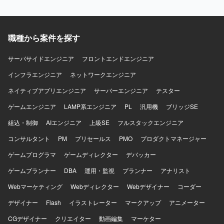
Next.js、TypeScriptを用いて開発いたします。 バックエン
っていただきます。 【求める人物像】 フロントエンドから
ドはPython、FastAPIを用いて開発いたします。 インフラ
バックエンド、インフラまで一貫して主体的に取り組んで
はAWS ECS上に構築いたします。 コンテナ基盤として
いただける方を求めております。 少人数体制の中で自ら課
Dockerを利用いたします。 CI/CDはGitHub Actions等を用
題を整理し、自走して開発を推進していただける方を歓迎
職種から案件を探す
いてパイプラインを構築いたします。 ソースコード管理に
いたします。 チーム開発においてコミュニケーションを取
はGitおよびGitHubを利用いたします。
りながら品質向上に取り組んでいただける方を求めており
サーバサイドエンジニア
フロントエンドエンジニア
ます。 【ポジションの魅力】 ChatGPT Skillsを活用した社
内向けWebアプリケーションの立ち上げから携わることが
インフラエンジニア
ネットワークエンジニア
でき、アーキテクチャ設計から実装、テストまで広い工程
ネイティブアプリエンジニア
サーバーエンジニア
テスター
に関与していただけます。 Next.jsやFastAPI、AWS ECS、
Dockerなどモダンな技術スタックを用いてフルスタックに
ゲームエンジニア
LAMP系エンジニア
PL
汎用機
ブリッジSE
スキルを発揮していただけます。 CI/CDや開発標準の整備
組込・制御
など、開発プロセスの構築にも関わっていただける環境で
AIエンジニア
上級SE
フルスタックエンジニア
す。 【開発環境】 フロントエンドはNext.js、TypeScript、
コンサルタント
PM
プリセールス
PMO
プロダクトマネージャー
バックエンドはPython、FastAPIを用いた構成となっており
ます。 インフラはAWS ECSを利用し、Dockerコンテナ上
ゲームプログラマ
ゲームディレクター
デバッカー
でアプリケーションを稼働させております。 CI/CDには
ゲームプランナー
DBA
運用・監視
プランナー
アナリスト
GitHub Actions等を用い、ソースコード管理はGitおよび
GitHubで行っております。
Webマーケティング
Webディレクター
Webデザイナー
コーダー
デザイナー
Flash
イラストレーター
マークアップ
アニメーター
CGデザイナー
クリエイター
動画編集
マーケター