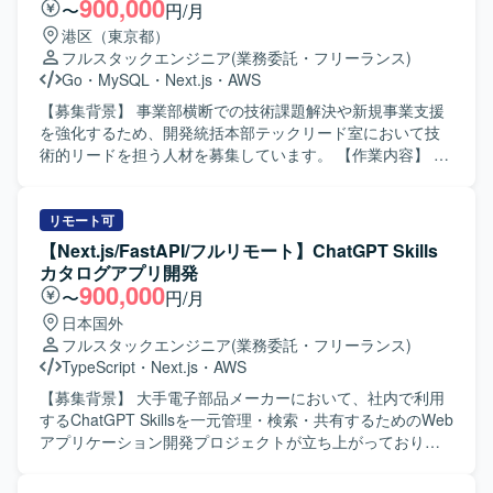
900,000
〜
円/月
PHP／Ruby／Go／Python などを用いたバックエンド環境
像】 システム全体を俯瞰しながら、フロントエンドからバ
港区（東京都）
を想定しております。AWSまたはGCP上にインフラを構築
ックエンド、インフラまで一貫して主体的に関わることが
フルスタックエンジニア
(業務委託・フリーランス)
し、IaCを用いた構成管理を行っていただきます。Next.js
できる方を求めております。 顧客とのコミュニケーション
Go
・
MySQL
・
Next.js
・
AWS
や AppRouter などのモダンな技術スタックを取り入れた開
を通じて技術提案を行い、技術的負債の解消や継続的な改
発も行っていただく可能性があります。
善をリードしていただける方が望ましいです。 【ポジショ
【募集背景】 事業部横断での技術課題解決や新規事業支援
ンの魅力】 フロントエンドからインフラまで幅広い技術領
を強化するため、開発統括本部テックリード室において技
域に関わりながら、アーキテクトとして技術選定やシステ
術的リードを担う人材を募集しています。 【作業内容】 あ
ム全体設計を主導できるポジションです。 複数のクラウド
らゆる事業部や横断的な企画を推進する部門と連携し、新
サービスやモダンなフロントエンド技術を活用しつつ、運
規開発の立ち上げや全社横断プロジェクトに携わっていた
用改善まで含めた一気通貫の経験を積むことができます。
だきます。CTOやVPoEと連携しながら、開発組織および
リモート可
【開発環境】 フロントエンドはReactやVue.js等を用い、バ
様々なプロダクトの技術的課題を特定・解決していきま
【Next.js/FastAPI/フルリモート】ChatGPT Skills
ックエンドではAPI設計・実装を行います。 インフラおよび
す。事業計画フェーズから全社横断プロジェクトや新規事
カタログアプリ開発
基盤にはAWS、GCP、Azureのいずれかを利用し、
業の立ち上げを支援し、アーキテクチャレビューや技術的
900,000
〜
円/月
TerraformやCDKなどのIaCを活用した構成管理を行いま
課題の解決を通じて各事業部を支援します。インフラ、ア
日本国外
す。 また、CMSの導入や外部API・サービスとの連携も行
プリケーション両面からモダン化を推進し、生産性向上と
フルスタックエンジニア
(業務委託・フリーランス)
っております。
リスク軽減を図るほか、開発組織の課題解決、エンジニア
TypeScript
・
Next.js
・
AWS
の育成や採用支援にも関わっていただきます。 【求める人
物像】 複数プロダクトや組織を横断して技術課題に向き合
【募集背景】 大手電子部品メーカーにおいて、社内で利用
い、自ら課題を設定しながら関係者を巻き込んで計画を遂
するChatGPT Skillsを一元管理・検索・共有するためのWeb
行できる方を求めています。新旧さまざまなシステムへの
アプリケーション開発プロジェクトが立ち上がっており、
キャッチアップが早く、インフラからバックエンド、フロ
その開発体制を強化するための募集となります。 【作業内
ントエンドまで幅広い技術スタックに対して学習意欲と好
容】 Next.jsを用いたフロントエンド画面の設計・実装を行