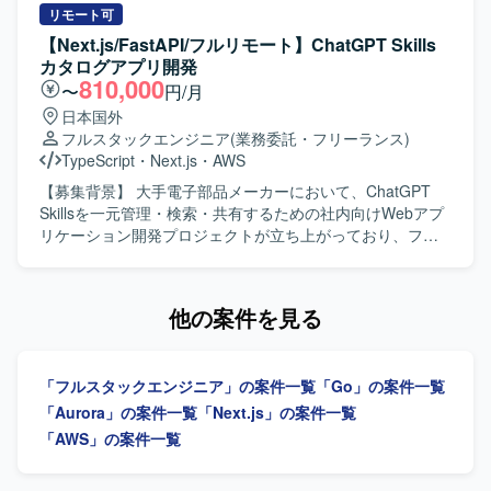
奇心を持って取り組める方が望ましいです。テスト駆動開
っていただきます。 FastAPIを用いたバックエンドおよび
リモート可
発やモダンアーキテクチャに関心があり、長期的な視点で
APIの設計・実装を担当していただきます。 SkillsのZIPファ
【Next.js/FastAPI/フルリモート】ChatGPT Skills
開発組織とプロダクトの成長にコミットいただける方を歓
イルアップロード、情報登録、一覧表示、検索機能の実装
カタログアプリ開発
迎いたします。 【ポジションの魅力】 CTOやVPoEと近い
を行っていただきます。 Gitリポジトリへの登録・連携機能
810,000
〜
円/月
立場で、全社横断の技術戦略やプロジェクトに深く関わる
の実装を行っていただきます。 Dockerを用いた開発環境お
日本国外
ことができます。新規事業の立ち上げから既存プロダクト
よび実行環境の構築を行っていただきます。 AWS ECSへの
フルスタックエンジニア
(業務委託・フリーランス)
のモダン化まで幅広いテーマに携わることで、技術・組織
アプリケーションデプロイを行っていただきます。 CI/CD
TypeScript
・
Next.js
・
AWS
の両面で成長できる環境です。単一プロダクトに留まら
パイプラインの設計・構築を行っていただきます。 単体テ
ず、多様な領域のプロジェクトに関わることで、アーキテ
スト、結合テスト、コードレビューの実施を行っていただ
【募集背景】 大手電子部品メーカーにおいて、ChatGPT
クトやテックリードとしての経験値を高めていただけま
きます。 【求める人物像】 フロントエンドからバックエン
Skillsを一元管理・検索・共有するための社内向けWebアプ
す。 【開発環境】 Go、Next.js、MySQL（Spannerを含
ド、インフラまで一貫して主体的に対応できる方を求めて
リケーション開発プロジェクトが立ち上がっており、フル
む）、Redis、GCP、AWS、DataDog などを利用してお
います。 少人数体制の中で自ら課題を整理し、自走して開
スタックで対応可能なエンジニアを募集しております。
り、支援先によってさまざまな技術スタックに触れていた
発を進められる方が望ましいです。 品質やセキュリティ、
【作業内容】 Next.jsを用いたフロントエンド画面の設計・
だけます。
開発プロセスの標準化にも関心を持ち、継続的な改善に取
実装を行っていただきます。 FastAPIを用いたバックエンド
他の案件を見る
り組める方を歓迎いたします。 【ポジションの魅力】 生成
およびAPIの設計・実装を担当していただきます。 Skillsの
AI関連のChatGPT Skillsを扱う社内向けWebアプリケーショ
ZIPファイルアップロード、情報登録、一覧表示、検索機能
ンの立ち上げから携わることができる案件です。 Next.js、
の実装を行っていただきます。 Gitリポジトリへの登録・連
「フルスタックエンジニア」の案件一覧
「Go」の案件一覧
FastAPI、AWS ECS、Docker、GitHub Actionsといったモ
携機能の実装を行っていただきます。 Dockerを用いた開発
ダンな技術スタックをフルスタックに経験することができ
環境および実行環境の構築を行っていただきます。 AWS
「Aurora」の案件一覧
「Next.js」の案件一覧
ます。 アーキテクチャ設計やCI/CD、セキュリティなど、
ECSへのアプリケーションデプロイを行っていただきま
「AWS」の案件一覧
アプリケーション全体の設計から運用まで幅広い領域に関
す。 CI/CDパイプラインの設計・構築を行っていただきま
与できる環境です。 【開発環境】 フロントエンドは
す。 単体テスト、結合テスト、コードレビューの実施を行