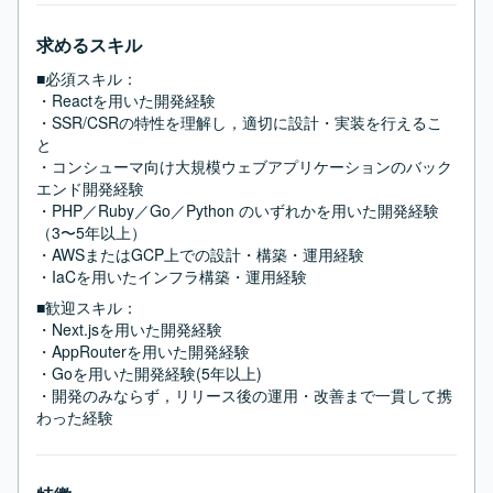
求めるスキル
■必須スキル：
・Reactを用いた開発経験

・SSR/CSRの特性を理解し，適切に設計・実装を行えるこ
と

・コンシューマ向け大規模ウェブアプリケーションのバック
エンド開発経験

・PHP／Ruby／Go／Python のいずれかを用いた開発経験
（3〜5年以上）

・AWSまたはGCP上での設計・構築・運用経験

・IaCを用いたインフラ構築・運用経験
■歓迎スキル：
・Next.jsを用いた開発経験

・AppRouterを用いた開発経験

・Goを用いた開発経験(5年以上)

・開発のみならず，リリース後の運用・改善まで一貫して携
わった経験