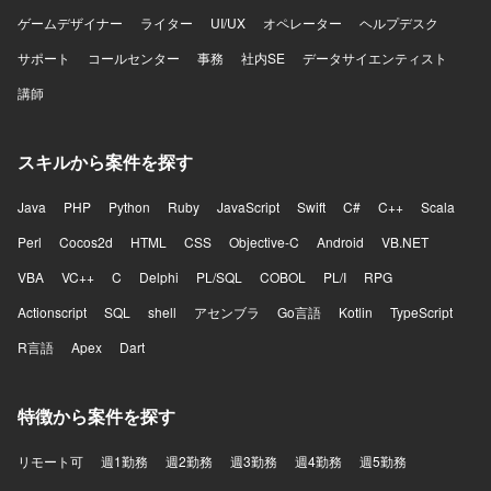
ゲームデザイナー
ライター
UI/UX
オペレーター
ヘルプデスク
サポート
コールセンター
事務
社内SE
データサイエンティスト
講師
スキルから案件を探す
Java
PHP
Python
Ruby
JavaScript
Swift
C#
C++
Scala
Perl
Cocos2d
HTML
CSS
Objective-C
Android
VB.NET
VBA
VC++
C
Delphi
PL/SQL
COBOL
PL/I
RPG
Actionscript
SQL
shell
アセンブラ
Go言語
Kotlin
TypeScript
R言語
Apex
Dart
特徴から案件を探す
リモート可
週1勤務
週2勤務
週3勤務
週4勤務
週5勤務