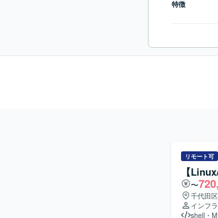
特徴
リモート可
【Lin
720
〜
千代田区
インフラ
shell
・
M