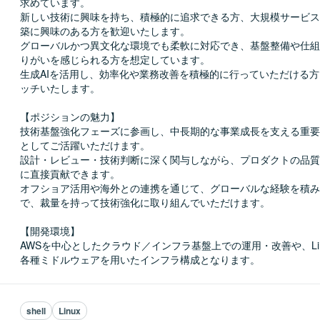
求めています。

新しい技術に興味を持ち、積極的に追求できる方、大規模サービス
築に興味のある方を歓迎いたします。

グローバルかつ異文化な環境でも柔軟に対応でき、基盤整備や仕組
りがいを感じられる方を想定しています。

生成AIを活用し、効率化や業務改善を積極的に行っていただける
ッチいたします。

【ポジションの魅力】

技術基盤強化フェーズに参画し、中長期的な事業成長を支える重要
としてご活躍いただけます。

設計・レビュー・技術判断に深く関与しながら、プロダクトの品質
に直接貢献できます。

オフショア活用や海外との連携を通じて、グローバルな経験を積み
で、裁量を持って技術強化に取り組んでいただけます。

【開発環境】

AWSを中心としたクラウド／インフラ基盤上での運用・改善や、Lin
各種ミドルウェアを用いたインフラ構成となります。
shell
Linux