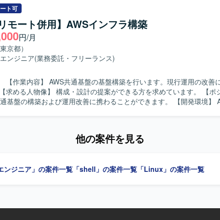
に加えてコミュニケーション力を発揮し、プロジェクトメンバーと円滑
ート可
す。 【ポジションの魅力】 銀行系システムという大規模かつミ
/リモート併用】AWSインフラ構築
リティカルな領域で、インフラ設計から構築、保守まで一連の工程に関
,000
円/月
indowsやLinuxに加え、AWSや各種ミドルウェアの知見を深めながら
スキルセットを幅広く強化していただけます。 【開発環境】 Windows、
東京都）
WS、JP1、Systemwalker、Symfowareなどを利用したインフラ環境で
エンジニア
(業務委託・フリーランス)
善にも取り組む
通基盤の構築および運用改善に携わることができます。 【開発環境】 AWS
ation、Terraform、IAM、WAF、Security Hub、Amazon GuardDuty、C
。
他の案件を見る
エンジニア」の案件一覧
「shell」の案件一覧
「Linux」の案件一覧