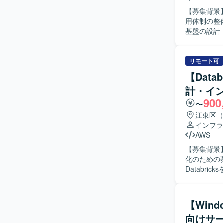
【募集背景
用体制の整備を進めるた
基盤の設計
スの安定稼
定変更やチューニング
ュニケーシ
リモート可
とらわれず
【Data
も臨機応変に動
計・イ
模な予約サ
900
を経験する
〜
わる機会も多いた
江東区（
上でのLA
インフラ
用ツール開
AWS
どを行って
【募集背景】
化のための募集になります。 【作業
Databr
たせていなか
基盤構築を行
けた支援や各
【Wind
Terrafo
向けサ
関係部署や