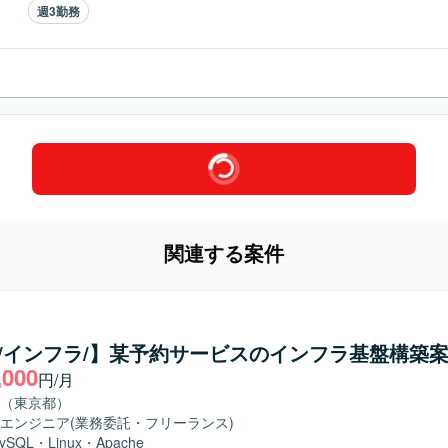
週3勤務
関連する案件
ux/インフラ/】某予約サービスのインフラ基盤構築
,000
円/月
（東京都）
エンジニア
(業務委託・フリーランス)
ySQL
・
Linux
・
Apache