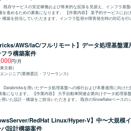
】 既存サービスの安定稼働および将来的な拡張を見据え、インフラ基盤
めの募集になります。 【作業内容】 某予約サービスにおけるインフラ
・構築を担当していただきます。インフラ監視や障害発生時の対応を行
働を支えていただきます。開発チームからの依頼に基づき、各種ミドル
などを行っていただきます。 【求める人物像】 開発メンバーと直接コミ
ョンを取りながら業務を進めることに抵抗がない方を求めています。既
、より適切なアーキテクチャを主体的に提案できる方や、スキル面で不
bricks/AWS/IaC/フルリモート】データ処理基盤
き、キャッチアップしていける方が望ましいです。 【ポジションの魅力】 大規
ンフラ構築案件
ービスのインフラ基盤に携わることで、設計から構築、監視・運用まで
,000
ことができます。開発チームとの距離が近く、インフラ観点からサービ
円/月
め、技術力と提案力の双方を高められる環境です。 【開発環境】 Linux系OS
東京都）
MP系ミドルウェアを中心としたインフラ環境となります。シェルスクリ
エンジニア
(業務委託・フリーランス)
発や、Gitを用いたバージョン管理、プロビジョニングツールを利用し
いただきます。
 Databricksを用いたデータ処理基盤への移行および本番適用に向け
内容】 大手自動車関連企業向けデータ処理基盤において、
icksを用いた設計・構築をご担当いただきます。 既存のSnowflakeベース
った要件をDatabricksで実現するため、本番適用に向けた運用設計
っていただきます。 具体的には、各サービス開発者に対するDatabric
種調整、Databricks環境での運用設計および運用手順書の作成、AWS
owsServer/RedHat Linux/Hyper-V】中〜大規
rm等を用いたインフラ基盤環境の構築などを実施していただきます。 【求める人物像】
ーバ設計構築案件
開発者とのコミュニケーションを円滑に行いながら、主体的に課題整理