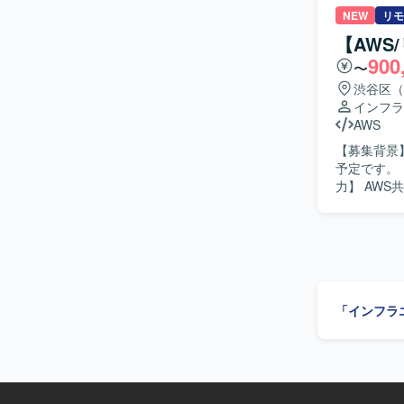
す。技術面
NEW
リモ
や調整ができる方が望ましいで
【AWS
ッションク
900
〜
できます。W
ンジニアとしての
渋谷区（
Linux、A
インフラ
す。
AWS
【募集背景】 【作業内容】 AWS共通基盤の基盤構築を行います。現行運用の改
予定です。 【求める人物像】 構成・設計の提案ができる方を求めています。 【ポジションの魅
力】 AWS共
CloudForm
使用します
「インフラ