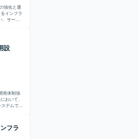
の強化と運
い、サービ
ウェアの設
存の設計に
足があって
運用設
一連の工程
ス改善に関
プトによる運
た構成管理な
た開発体制強
のシステムで満
およびインフラ
ks移行に向
および
模インフラ
と調整を進