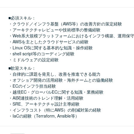
■必須スキル：
・クラウド／インフラ基盤（AWS等）の改善方針の策定経験

・アーキテクチャレビューや技術標準の整備経験

・Web系大規模プラットフォームにおけるインフラ構築、運用保守
・AWSを主としたクラウドサービスの経験

・Linux OSに関する基本的な知識・操作経験

・shell script等のコーディング経験

・ミドルウェアの設定経験
■歓迎スキル：
・自律的に課題を発見し、改善を推進できる能力

・オフショア開発の活用経験・海外チームとの協働経験

・ECのインフラ担当経験

・越境EC・グローバルECに関する知識・業務経験

・AI関連技術のトレンド理解・活用経験

・SRE、アーキテクチャ設計主導経験

・インフラコスト（特にAWS）の削減対策の経験

・IaCの経験（Terraform, Ansible等）