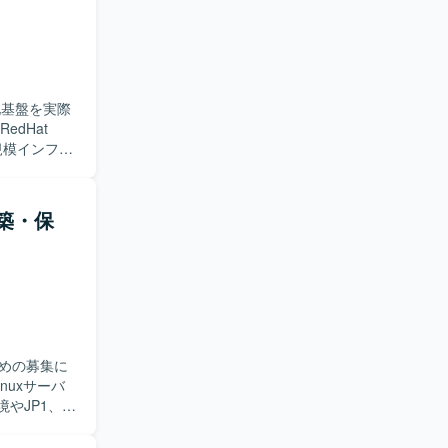
ることがで
ドデータ基
化基盤を実際
大規模インフラ
とのコミュ
ョン、ネット
構築・保
と円滑にコ
フラエンジニ
を利用したイン
めの募集に
やJP1、
っていただきま