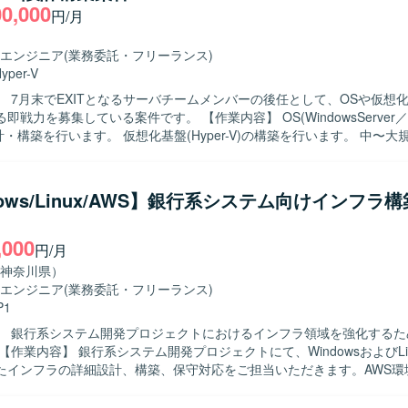
00,000
す。 【ポジションの魅力】 Databricksを中心とした最新のデ
円/月
盤の設計・構築に携わることができ、大規模分散処理基盤の知見を深め
また、運用設計からインフラ構築まで一連の工程に関わることで、クラウ
エンジニア
(業務委託・フリーランス)
スキルを幅広く磨いていただけます。 【開発環境】 Databricks, AWS,
yper-V
orm などを用いたデータ処理基盤およびインフラ基盤構成になります。
】 7月末でEXITとなるサーバチームメンバーの後任として、OSや仮想
ている案件です。 【作業内容】 OS(WindowsServer／RedHat
の設計・構築を行います。 仮想化基盤(Hyper-V)の構築を行います。 中〜
ェクトにおけるサーバ構築作業を担当します。 チームメンバーや関係者
および調整を行います。 AD、Zabbix、バックアップ&レプリケーシ
クリプト対応などに関する業務を行う場合があります。 【求める人物像】 中〜
dows/Linux/AWS】銀行系システム向けインフラ
ンフラ構築プロジェクトに主体的に取り組み、チームメンバーや関係者
る方を求めています。 【ポジションの魅力】 中〜大規模インフラ構築
,000
トに参画し、OSや仮想化基盤の設計・構築に深く携わることで、イン
円/月
けます。 【開発環境】 WindowsServer、RedHat Linux、
神奈川県）
V、AD、Zabbix、バックアップ&レプリケーションツール（Veeamなど）
エンジニア
(業務委託・フリーランス)
す。
P1
】 銀行系システム開発プロジェクトにおけるインフラ領域を強化するた
たインフラの詳細設計、構築、保守対応をご担当いただきます。AWS環境
walker、Symfowareなどのミドルウェアを用いた環境の構築や運用も行