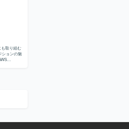
に情報共有
わることが
、インフラエ
の業務となりま
loudWatchを