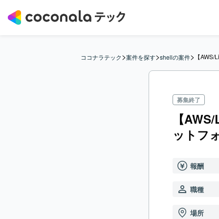
>
>
>
【AWS
ココナラテック
案件を探す
shellの案件
募集終了
【AWS
ットフ
報酬
職種
場所