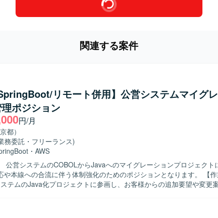
関連する案件
a/SpringBoot/リモート併用】公営システムマイグ
管理ポジション
,000
円/月
京都）
(業務委託・フリーランス)
pringBoot
・
AWS
】 公営システムのCOBOLからJavaへのマイグレーションプロジェクト
や本線への合流に伴う体制強化のためのポジションとなります。 【作業内容】 既
LシステムのJava化プロジェクトに参画し、お客様からの追加要望や変更
基本設計・詳細設計、実装、テストまでの一連の工程をご担当いただき
 Bootを用いたアプリケーション開発や、AWS・Reactを利用した関連機能
自発的に課題や論点を整理し、関係者とコミュニケ