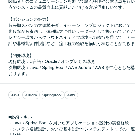
関係者とのコミュニケーションを通じて論点整理や合意形成を行い
点でシステムの品質向上に貢献いただける方が望ましいです。

【ポジションの魅力】

超長期スパンの大規模モダナイゼーションプロジェクトにおいて、
期段階から参画し、体制拡大に伴いリーダーとして携わっていただ
レガシー環境からクラウドネイティブ環境への移行を通じて、アー
計や非機能要件設計など上流工程の経験を幅広く積むことができま
【開発環境】

現行環境：C言語 / Oracle / オンプレミス環境

次期環境：Java / Spring Boot / AWS Aurora / AWS を中心
おります。
Java
Aurora
SpringBoot
AWS
■必須スキル：
・Java / Spring Boot を用いたアプリケーション設計の実務経験

・システム連携設計、および基本設計〜システムテストまでの一連
ト経験
