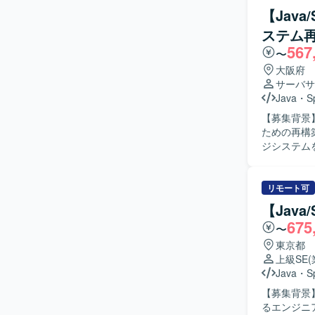
ーションを
【Jav
対応し、品質
ステム
魅力】 大
567
わることが
〜
ンなJava
大阪府
としてビジネス側との
サーバサ
中心とした
Java
・
S
環境が組み
【募集背景
ための再構築プロジェクトと
ジシステム
Java（S
開発工程をご担当いただきます。
自ら主体的
リモート可
ュニケーシ
【Java
【ポジショ
675
〜
AWSを前
製造業向け
東京都
ます。 【開発環境】 Java（Spring Boot）を中心としたアプリケーション開発環境にて、生産
上級SE
システムの
Java
・
S
【募集背景
るエンジニアを募集しております