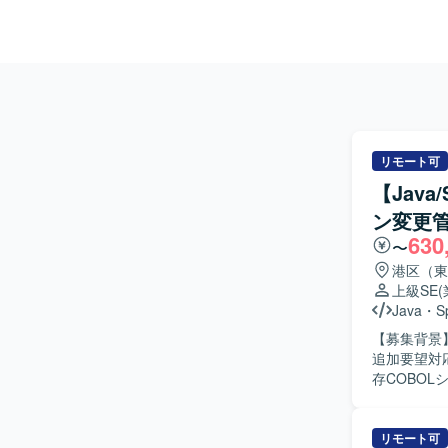
リモート可
【Jav
ン変更
630
〜
港区（東
上級SE
Java
・
S
【募集背景
追加要望対応
存COBO
要件定義、
Spring
も行っていただきます。 【求める人物像】 
リモート可