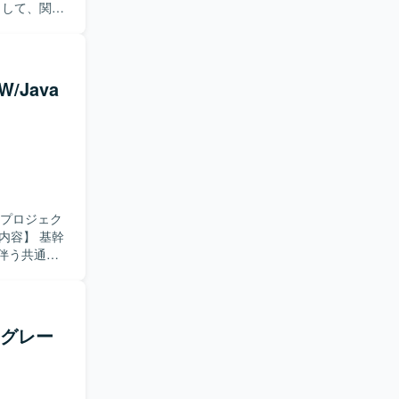
として、関係
おります。
からリリー
/Java
改プロジェク
伴う共通技
する共通技術
理、作業スケ
、開発者へ
データ移行・
イグレー
ョンを取りな
フレームか