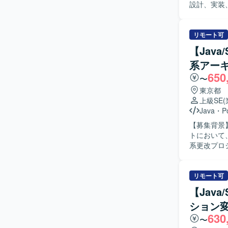
設計、実装
者との調整やレビュー
関係者と円
【ポジショ
リモート可
スまで一貫して
【Java
びSprin
系アー
650
〜
東京都
上級SE
Java
・
P
【募集背景
トにおいて、
系更改プロ
術支援を行
の検討・整
ジュールの
リモート可
の仕様説明
【Jav
切替作業の支援を行っていた
ション
1人称で主
630
がら課題を整理
〜
規模な金融