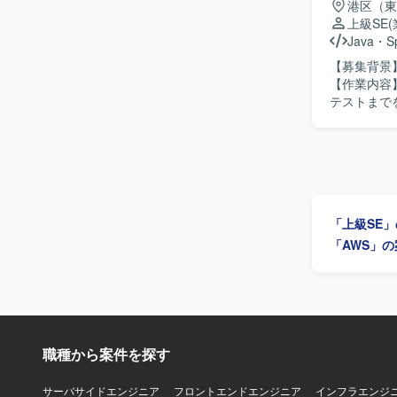
港区（東
らオープン系
上級SE
術の設計・
Java
・
S
流から関与
【募集背景
す。 【開発環境】 現行環境としては富士通メインフレーム、AIM、SystemWaker、AIM/DB、
【作業内容
INTERST
テストまでを担当します。 【求める人物
JBoss、
れる方を求めています。 【ポジションの魅力
Java、SQ
からテストまで一貫して携
用します。
「上級SE
「AWS」
職種から案件を探す
サーバサイドエンジニア
フロントエンドエンジニア
インフラエンジ