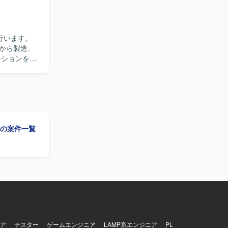
基盤・共通技
支援として上
ションで
行います。
から製造、
pache、
開発言語として
t」の案件一覧
ア
テスター
ゲームエンジニア
LAMP系エンジニア
PL