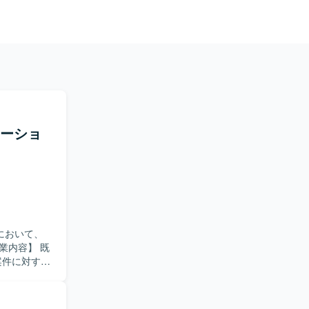
レーショ
において、
案件に対する
ます。
の改修・追加