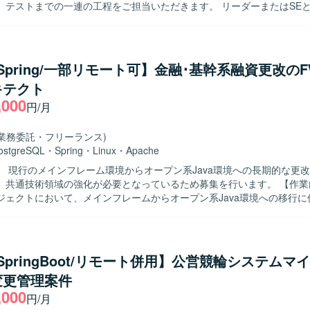
、テストまでの一連の工程をご担当いただきます。 リーダーまたはSE
なども行っていただきます。 【求める人物像】 主体的に業務を推進し、
滑にコミュニケーションを取りながらチームをリードできる方を求めて
ンの魅力】 新規開発プロジェクトの上流から参画できるため、要件定義
関わることができ、スキルの幅を広げていただけます。 【開発環境】 Javaおよ
/Spring/一部リモート可】金融･基幹系融資更改のFW
gBootを用いたWEBシステム開発環境となります。
キテクト
,000
円/月
(業務委託・フリーランス)
ostgreSQL
・
Spring
・
Linux
・
Apache
】 現行のメインフレーム環境からオープン系Java環境への長期的な更
共通技術領域の強化が必要となっているため募集を行います。 【作業内容】 基幹
ジェクトにおいて、メインフレームからオープン系Java環境への移行に
っていただきます。SPRINGフレームワークやクラウド運用・方式に関
理、設計・開発に関する技術支援、PM補佐としての要件検討および整
検討・作成・管理、課題管理などのプロジェクト資料の作成および管理
からQA対応、テスト作業（結合・総合・リグレッションテスト等）や
a/SpringBoot/リモート併用】公営競輪システムマ
だきます。 【求める人物像】 自発的に必要なタスクを洗い出し、
変更管理案件
体的に作業を進められる方を求めています。関係者とのコミュニケーシ
,000
し、改善に向けて能動的に動ける方が望ましいです。 【ポジションの魅力】 大
円/月
・基幹系システムの更改プロジェクトに長期的に関わることで、メイン