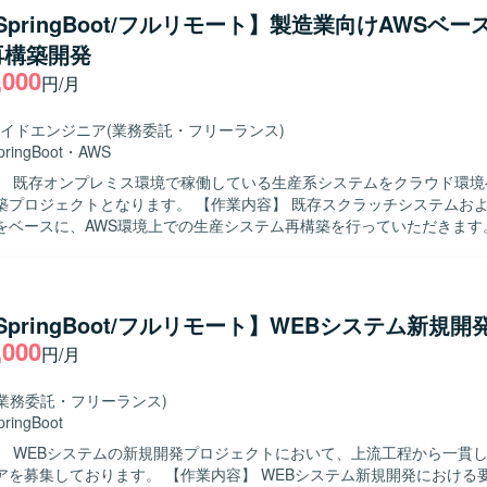
取りながら推進いただける方を求めております。要件の変化や追加要望
a/SpringBoot/フルリモート】製造業向けAWSベ
とスピードのバランスを意識して取り組める方が望ましいです。 【ポジションの
再構築開発
規模なマイグレーションプロジェクトにおいて、上流工程からテストまで
,000
できるため、要件定義力から実装力まで幅広いスキルを磨くことができ
円/月
/Spring Bootに加え、AWSやReactといった技術にも触れながら、変更
調整経験も積むことができます。 【開発環境】 Java（Spring Boot）を
イドエンジニア
(業務委託・フリーランス)
アプリケーション開発環境にて、AWS上の基盤およびReactを用いたフ
pringBoot
・
AWS
合わさった構成となっております。
】 既存オンプレミス環境で稼働している生産系システムをクラウド環境
なります。 【作業内容】 既存スクラッチシステムおよびパッケー
をベースに、AWS環境上での生産システム再構築を行っていただきます
pring Boot）を用いた基本設計、詳細設計、実装、単体テスト、結合テス
 【求める人物像】 生産管理領域の業務知識を活かしながら、
に仕様を整理し開発を進めていただける方を求めております。 関係者と
ョンを取りながら、品質と生産性の両立を意識して取り組んでいただけ
/SpringBoot/フルリモート】WEBシステム新規開
ンの魅力】 オンプレミスからクラウドへの再構築プロジェクトに参画す
,000
円/月
提としたシステムアーキテクチャやモダンなJava開発の経験を積むこと
生産管理システムに携わることで、業務知識と技術スキルの双方を高め
(業務委託・フリーランス)
再構築を行います。
pringBoot
】 WEBシステムの新規開発プロジェクトにおいて、上流工程から一貫
。 【作業内容】 WEBシステム新規開発における要件定義から