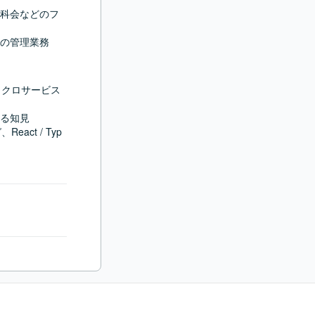
科会などのフ
の管理業務
イクロサービス
る知見

ct / Typ