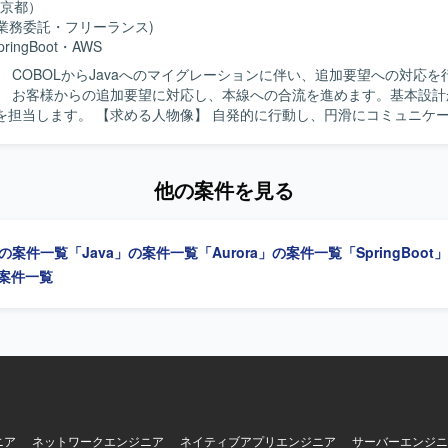
京都）
への移行ノウハウや、SPRING/Javaおよびクラウドを活用した共通
(業務委託・フリーランス)
運用に関する知見を幅広く習得していただけます。PM補佐や共通技術
pringBoot
・
AWS
できるため、アーキテクト志向やテックリード志向の方にも適したポジ
】 COBOLからJavaへのマイグレーションに伴い、追加要望への対応を
】 お客様からの追加要望に対応し、本線への合流を進めます。基本設計
AGEなどが利用されており、更改後はLinux、WindowsServer、Oracle、A
像】 自発的に行動し、円滑にコミュニケーションを取
Springフレームワーク、Javaなどを用いたオープン系環境となります。
】 マイグレーションプロジェクトにおいて、設計
L、shell、HTML、JSP、DBとしてPostgreSQLなどを使用します。
わることができます。 【開発環境】 Java、Spring Boot、AWSを使
他の案件を見る
」の案件一覧
「Java」の案件一覧
「Aurora」の案件一覧
「SpringBoo
の案件一覧
ニア
ネットワークエンジニア
ネイティブアプリエンジニア
サーバーエンジニ