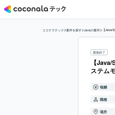
>
>
>
【Jav
ココナラテック
案件を探す
Javaの案件
募集終了
【Jav
ステム
報酬
職種
場所