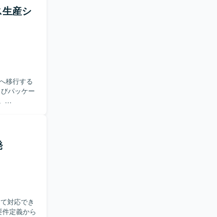
にも柔軟に
ース生産シ
一貫して関
ます。モダ
管理ポジション
ロントエンド
へ移行する
。
トまで一連の
円滑にコミ
る方です。
発
ることで、
ができます。
ていただけ
して対応でき