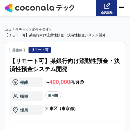
会員登録
>
>
ココナラテック
案件を探す
【リモート可】某銀行向け流動性預金・決済性預金システム開発
リモート可
募集終了
【リモート可】某銀行向け流動性預金・決
済性預金システム開発
400,000
報酬
〜
円/月
汎用機
職種
江東区（東京都）
場所