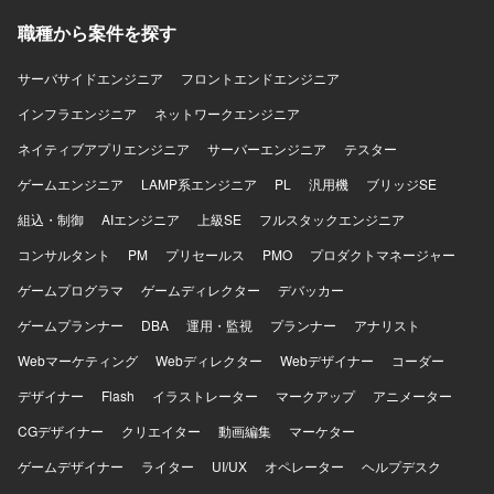
職種から案件を探す
サーバサイドエンジニア
フロントエンドエンジニア
インフラエンジニア
ネットワークエンジニア
ネイティブアプリエンジニア
サーバーエンジニア
テスター
ゲームエンジニア
LAMP系エンジニア
PL
汎用機
ブリッジSE
組込・制御
AIエンジニア
上級SE
フルスタックエンジニア
コンサルタント
PM
プリセールス
PMO
プロダクトマネージャー
ゲームプログラマ
ゲームディレクター
デバッカー
ゲームプランナー
DBA
運用・監視
プランナー
アナリスト
Webマーケティング
Webディレクター
Webデザイナー
コーダー
デザイナー
Flash
イラストレーター
マークアップ
アニメーター
CGデザイナー
クリエイター
動画編集
マーケター
ゲームデザイナー
ライター
UI/UX
オペレーター
ヘルプデスク