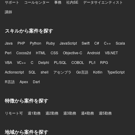
サポート
コールセンター
事務
社内SE
データサイエンティスト
講師
スキルから案件を探す
Java
PHP
Python
Ruby
JavaScript
Swift
C#
C++
Scala
Perl
Cocos2d
HTML
CSS
Objective-C
Android
VB.NET
VBA
VC++
C
Delphi
PL/SQL
COBOL
PL/I
RPG
Actionscript
SQL
shell
アセンブラ
Go言語
Kotlin
TypeScript
R言語
Apex
Dart
特徴から案件を探す
リモート可
週1勤務
週2勤務
週3勤務
週4勤務
週5勤務
地域から案件を探す