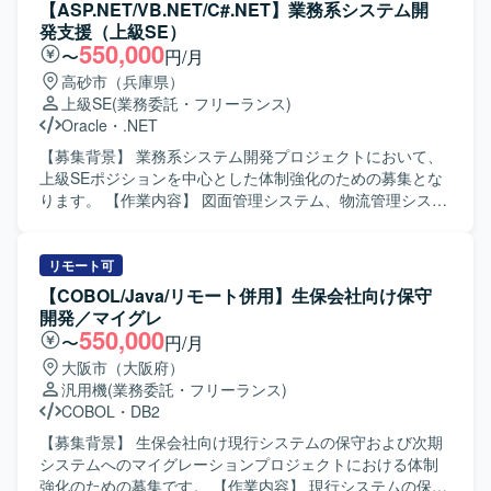
力】 社内システムやアプリのバージョンアップを通じて、
修作業を担当していただきます。 COBOLを用いた設計～開
【ASP.NET/VB.NET/C#.NET】業務系システム開
業務効率化や事業成長に直結するプロジェクトに上流工程
発、テストまで一連の工程をお任せいたします。 【求める
発支援（上級SE）
から関わることができます。 複数のステークホルダーと協
人物像】 業務システム開発において主体的にタスクを遂行
550,000
〜
円/月
働しながら、要件整理から推進まで一貫して携わること
できる方を求めています。 既存システムの仕様を理解しな
高砂市（兵庫県）
で、ビジネス理解とプロジェクトマネジメントスキルの双
がら、関係者とコミュニケーションを取りつつ着実に開
上級SE
(業務委託・フリーランス)
方を高められる環境です。 【開発環境】 Webシステムおよ
発・改修を進められる方が望ましいです。 【ポジションの
Oracle
・
.NET
びスマートフォンアプリケーションを対象としたプロジェ
魅力】 基幹システムの開発・保守を通じて、業務フローや
クト環境となります。
会計周りの知見を身につけていただけます。 長期的な保守
【募集背景】 業務系システム開発プロジェクトにおいて、
開発に関わることで、レガシーシステムの改善や安定運用
上級SEポジションを中心とした体制強化のための募集とな
に貢献できるポジションです。 【開発環境】 COBOLを中
ります。 【作業内容】 図面管理システム、物流管理システ
心とした基幹系システム開発環境です。
ム、在庫管理システム等の業務系システムにおいて、要件
定義から結合テストまでの一連の工程を担当していただき
ます。既存システムの機能追加や改修、新規機能の設計・
リモート可
実装を行いながら、品質を意識した開発を推進していただ
【COBOL/Java/リモート併用】生保会社向け保守
きます。 【求める人物像】 お客様や上位SE、PGと円滑な
開発／マイグレ
コミュニケーションを取りながら、主体的に業務を推進し
550,000
〜
円/月
ていただける方を求めています。複数システムを横断した
大阪市（大阪府）
業務理解を行い、状況に応じて柔軟に立ち回れる方が望ま
汎用機
(業務委託・フリーランス)
しいです。 【ポジションの魅力】 要件定義から結合テスト
COBOL
・
DB2
まで上流から下流まで一貫して関わることができ、上級SE
としてPL経験を活かしながら業務系システム開発のスキル
【募集背景】 生保会社向け現行システムの保守および次期
をさらに高めていただけます。複数の業務領域のシステム
システムへのマイグレーションプロジェクトにおける体制
に携わることで、ドメイン知識や設計力を広く身につける
強化のための募集です。 【作業内容】 現行システムの保守