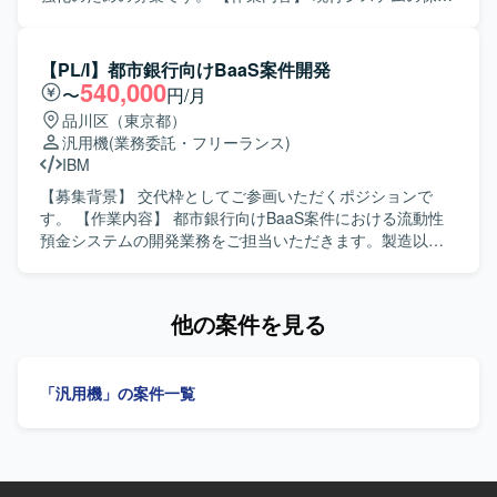
ことができます。 【開発環境】 ASP.NET、VB.NET、
作業をご担当いただきます。加えて、次期システムの結合
C#.NET、PL/SQL、RDB（SQLServer、Oracle）などを用
テストにおいて現行システムとの比較検証を実施し、差分
いた業務系システム開発環境となります。
の洗い出しや不具合の検証を行っていただきます。基本設
【PL/I】都市銀行向けBaaS案件開発
計からリリースまでの工程に携わっていただきます。 【求
540,000
〜
円/月
める人物像】 関係者と円滑にコミュニケーションを取りな
品川区（東京都）
がら主体的に業務を推進していただける方を求めていま
汎用機
(業務委託・フリーランス)
す。保守とマイグレーションの両方の視点を持ち、責任感
IBM
を持って粘り強く対応いただける方が望ましいです。 【ポ
ジションの魅力】 生保を中心とした金融系システムに携わ
【募集背景】 交代枠としてご参画いただくポジションで
ることで、業務知識とレガシーから次期システムへのマイ
す。 【作業内容】 都市銀行向けBaaS案件における流動性
グレーション経験を同時に積むことができます。COBOLに
預金システムの開発業務をご担当いただきます。製造以降
加え、JavaやJavaScriptなどの技術要素にも触れる機会があ
の工程を中心にご対応いただき、経験に応じて設計工程も
り、スキルの幅を広げていただけます。 【開発環境】 ＜ホ
お任せする可能性があります。 【求める人物像】 金融系シ
スト＞汎用機（日立）、DB：XDM、RD ＜サーバー＞OS：
ステムに対する理解を深めながら、汎用機環境で着実に開
他の案件を見る
WebApps、DB：HiRDB、DB2 フレームワーク：JSF 開発
発を進めていただける方を求めています。関係者と連携し
言語：COBOL、HTML、JavaScript、Java、CSS 開発ツー
ながら主体的に業務を推進いただける方が望ましいです。
ル：GITHub、Subversion（SVN）を利用しています。
【ポジションの魅力】 都市銀行向けの勘定系システム開発
「汎用機」の案件一覧
に携わることで、大規模金融システムの知見や流動性預金
業務の知識を習得していただけます。長期的な参画を通じ
て、汎用機開発の専門性を高めていただける環境です。
【開発環境】 IBM汎用機、PL/1を用いたオンラインシステ
ム開発環境です。