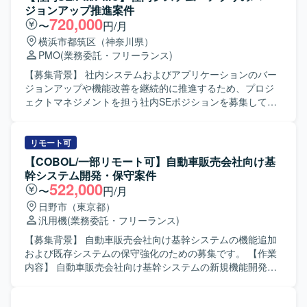
ジョンアップ推進案件
720,000
〜
円/月
横浜市都筑区（神奈川県）
PMO
(業務委託・フリーランス)
【募集背景】 社内システムおよびアプリケーションのバー
ジョンアップや機能改善を継続的に推進するため、プロジ
ェクトマネジメントを担う社内SEポジションを募集してお
ります。 【作業内容】 社内SEとして、業務部門とシステム
ベンダーの間に立ち、要件調整、課題管理、スケジュール
管理、リスク管理などプロジェクトマネジメント全般を担
リモート可
当して頂きます。 具体的には、RFIやRFPの作成、WBSの
【COBOL/一部リモート可】自動車販売会社向け基
作成・更新、進捗の可視化や課題・リスクの洗い出しおよ
幹システム開発・保守案件
び対策立案を行って頂きます。 また、プロジェクトメンバ
522,000
〜
円/月
ーとなる社内人員に対して、助言やフォローを行いなが
日野市（東京都）
ら、関係者を巻き込みつつプロジェクトを推進して頂きま
汎用機
(業務委託・フリーランス)
す。 【求める人物像】 PJ推進のために5W1Hを明確に示
し、自ら考えて行動に移せる方を求めております。 指示待
【募集背景】 自動車販売会社向け基幹システムの機能追加
ちではなく、リーダーとして主体的かつ前向きに動けるタ
および既存システムの保守強化のための募集です。 【作業
イプの方を歓迎いたします。 ベンダーや社内各部門との折
内容】 自動車販売会社向け基幹システムの新規機能開発お
衝・調整を円滑に行える高いコミュニケーション能力をお
よび改修対応を行っていただきます。 既存システムの保守
持ちの方にマッチするポジションです。 【ポジションの魅
開発として、問合せ対応や不具合修正、仕様変更に伴う改