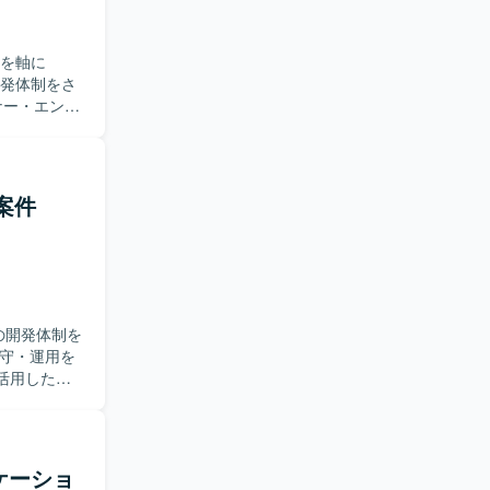
Sを軸に
開発体制をさ
だきます。
装やアーキテ
ndroid
した両OSで
発案件
策定、コード
よる開発並
つつ、事業
発全般に関わ
しみ、ソフ
Sの開発体制を
顧客に近い
迎します。
ルを活用した実
クチャの上
分析まで一
OS・
在り方を実践し
す。変化の
雑なドメイン
【ポジ
リケーショ
の技術力を
を活用した