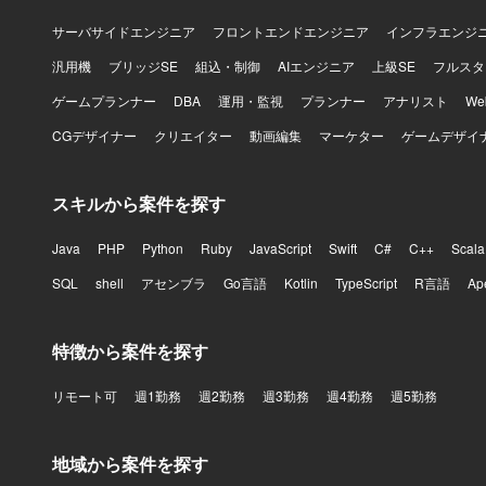
サーバサイドエンジニア
フロントエンドエンジニア
インフラエンジ
汎用機
ブリッジSE
組込・制御
AIエンジニア
上級SE
フルスタ
ゲームプランナー
DBA
運用・監視
プランナー
アナリスト
W
CGデザイナー
クリエイター
動画編集
マーケター
ゲームデザイ
スキルから案件を探す
Java
PHP
Python
Ruby
JavaScript
Swift
C#
C++
Scala
SQL
shell
アセンブラ
Go言語
Kotlin
TypeScript
R言語
Ap
特徴から案件を探す
リモート可
週1勤務
週2勤務
週3勤務
週4勤務
週5勤務
地域から案件を探す