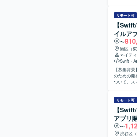
計方針・開
ます。また
で一貫して
リモート可
報告などの機能を想定してお
【Swif
設計方針や
イルア
術課題整理
810
や生産性の向上
〜
通インフラ
港区（東
上流工程か
ネイティ
真登録など
Swift
・
A
後、AI開
【募集背景
発環境】 i
のための開発体制強化を
行います。バ
ついて、スマ
と連携する
から実装、
ントの作成も実施いただきます。
から実装、
リモート可
がら、品質と
【Swi
力】 金融
アプリ開
スのモバイル
1,1
つ、金融ドメインの知見
〜
リ開発環境（O
渋谷区（