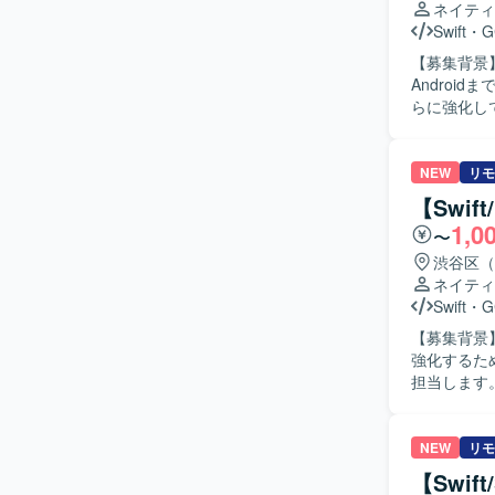
ネイティ
Swift
・
G
【募集背景
Androi
らに強化していくための募集です
ニア・QA
Swiftを
クチャ設計を
NEW
リモ
アプリ開発に
【Swi
の開発を行
1,0
〜
生成、レビ
列性向上に
渋谷区（
数値やKP
ネイティ
っていただきます。 【求める人物像】 プロダクトの
Swift
・
G
の可能性に
【募集背景】
トウェアを
強化するため募集します。 【作業内容】 S
距離で数値
担当します。S
【ポジショ
装計画・コ
でプロダク
貫して担当し、
Androi
クトの価値
NEW
リモ
ながら探求
速い環境で
【Swif
で、高度な
ションの魅