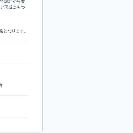
で設計から実
ア形成にもつ
開発となります。
方