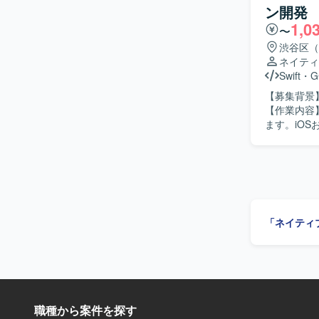
大きく高めていただけます。 【開発環境】 
ン開発
iOS・An
ワークとしてSw
1,0
難度な技術課題に取り組めます。 【開発
〜
やMVVMな
Compose、G
渋谷区（
ンフラにはGoo
BigQuer
ネイティ
Actions、
Swift
・
G
やCloud M
によるQA自動化
【募集背景
を組み合わ
【作業内容
ます。iOS
判断を担当
化にも取り
推進していただきます。 【求める人物像】 
組み、関係者と
ダクト拡大
がら開発効率化に携われます。 【開発環境】
「ネイティ
Cloud Bui
GitHub
職種から案件を探す