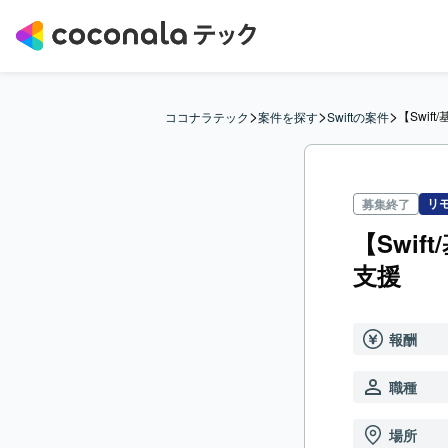
>
>
>
【Swi
ココナラテック
案件を探す
Swiftの案件
リ
募集終了
【Swi
支援
報酬
職種
場所