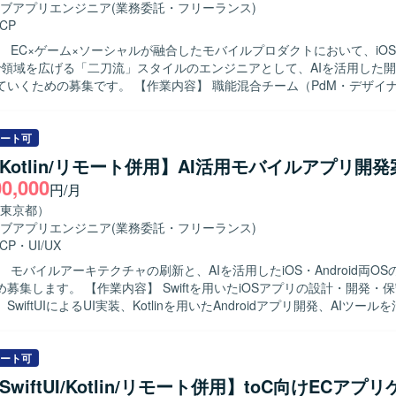
ブアプリエンジニア
(業務委託・フリーランス)
CP
】 EC×ゲーム×ソーシャルが融合したモバイルプロダクトにおいて、iO
dまで領域を広げる「二刀流」スタイルのエンジニアとして、AIを活用した
。 【作業内容】 職能混合チーム（PdM・デザイナー・エンジ
）に加わり、仕様検討からリリース・効果分析まで一貫してご担当いた
用いたiOSアプリの設計・開発・保守・運用を中心に、SwiftUIによるUI実
含めた実装・運用全般を担っていただきます。あわせて、Kotlinを用いたA
ート可
も関与し、Jetpack ComposeによるUI実装など、iOS側の知見を活か
ft/Kotlin/リモート併用】AI活用モバイルアプリ開
っていただきます。ClaudeなどのAIツールを活用しながら実装計画の
00,000
円/月
ューの効率化を進め、モバイルアーキテクチャの設計やドメイン分離に
向けた刷新を推進していただきます。また、PdM・デザイナーと連携し
東京都）
Iに基づいた機能開発、リリース後の効果分析までを通してプロダクト開
ブアプリエンジニア
(業務委託・フリーランス)
ミッションやバリューに共感し、EC体験
CP
・
UI/UX
興味をお持ちの方を求めています。変化の大きい環境の中でも挑戦を楽
 モバイルアーキテクチャの刷新と、AIを活用したiOS・Android両O
軸に大きなチャレンジをしたいと考えている方にマッチします。事業や
wiftを用いたiOSアプリの設計・開発・保守・運用を
やユーザーの声を捉えながら、主体的に開発をリードしていける方を歓
wiftUIによるUI実装、Kotlinを用いたAndroidアプリ開発、AIツー
ンの魅力】 少数精鋭のチームにおいて、自ら設計したモバイルアーキテ
ード生成・レビューの効率化を行います。要件定義からリリース、効果
トが動く手触りを持ちながら開発できる環境です。AI活用を前提としたi
モバイルアーキテクチャの設計・刷新も推進します。 【求める人物像】 プロダ
d両OSの「二刀流」開発プロセスを自ら設計し、AI時代のモバイル開発の
向上に向けて、オーナーシップを持ち挑戦を続けられる方を求めていま
ート可
していくことができます。EC×ゲーム×ソーシャルが組み合わさった複
、チームと連携しながら成果創出に取り組める方に適したポジションです。 
t/SwiftUI/Kotlin/リモート併用】toC向けECアプ
状態管理やパフォーマンス最適化に取り組むことで、エンジニアとして
力】 モバイルアーキテクチャの設計や技術選定に深く関与できます。AI