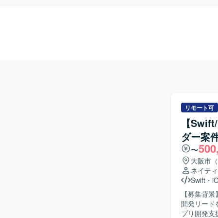
リモート可
【Swi
ダー案
500
〜
大阪市（
ネイティ
Swift
・
i
【募集背景
開発リードを担ってい
プリ開発支