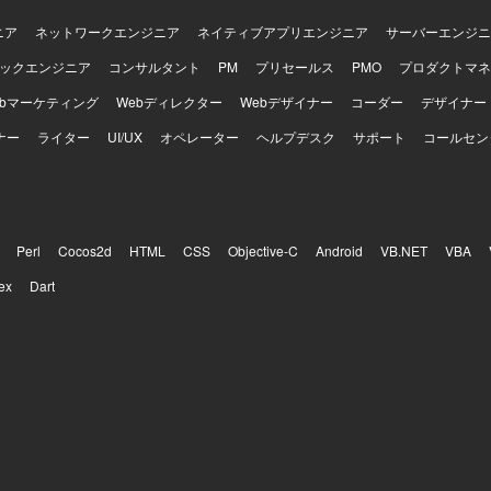
ニア
ネットワークエンジニア
ネイティブアプリエンジニア
サーバーエンジニ
ックエンジニア
コンサルタント
PM
プリセールス
PMO
プロダクトマネ
ebマーケティング
Webディレクター
Webデザイナー
コーダー
デザイナー
ナー
ライター
UI/UX
オペレーター
ヘルプデスク
サポート
コールセン
Perl
Cocos2d
HTML
CSS
Objective-C
Android
VB.NET
VBA
ex
Dart