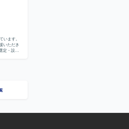
域における高
omponents
を進めます。イ
rraform、
Hub
shlytics
基盤、Autify
on・Figma
ています。
支援いただき
術選定・設計
ビュー効率
づいて開発を
も活用しな
覧
emini、