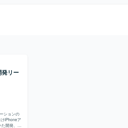
開発リー
ーションの
いた開発、設