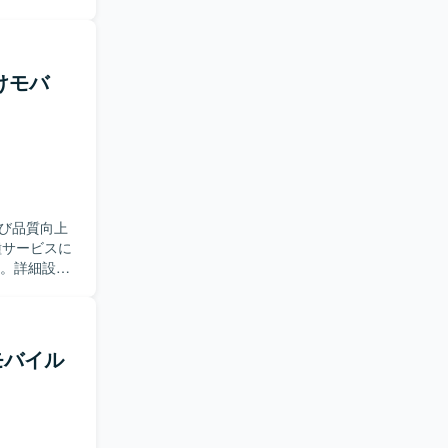
ていただき
スト工程ま
登録、現場
向けモバ
様調整や技
つつ、品質
ダーとして
置情報・写
です。今
。 【開
び品質向上
用いた開発を
技術スタック
す。詳細設計
種ドキュメ
ンを取りな
系モバイル
持つサービ
性を活かしつ