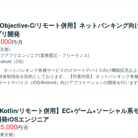
発方針の整理、仕様調整や技術課題の整理、レビュー対応などを実施し
、開発メンバーへの技術的なリードを行い、後続の詳細設計、製造、テ
対応していただきます。アプリでは点検情報登録、交通状況入力、写真
ります。 【求める人物像】 モバイルアプリ開発において主体的に
t/Objective-C/リモート併用】ネットバンキング
開発方針を整理し、関係者と円滑にコミュニケーションを取りながら仕
プリ開発
を推進できる方を求めております。開発メンバーを技術面からリードし
,000
に意欲的に取り組んでいただける方が望ましいです。 【ポジションの魅力】 交
円/月
領域の重要なシステム再構築プロジェクトにおいて、モバイル開発リー
京都）
ら後続工程まで広く関わっていただけます。業務系モバイルアプリや位
ブアプリエンジニア
(業務委託・フリーランス)
の機能を通じて、現場業務の効率化や安全性向上に貢献できる点が魅力
ndroid（OS）
発支援ツールを活用した開発手法の検討にも関与いただける可能性があります
】 ネットバンキング各種サービスのスマートデバイス向け機能拡充およ
OS（iPhone）向けアプリケーション開発環境を想定しており、Swiftを
目的としております。 【作業内容】 ネットバンキング各種サービスに
ックエンドではJava／Spring Boot、フロントエンドではReact等の
ートデバイス（iOS/Android）向けアプリケーションの開発を行いま
想定です。また、AI開発支援ツールの活用を検討している環境です。
テストまで一連の工程をご担当いただきます。また、開発に関連する各
 【求める人物像】 モバイルアプリ開発において主体的に設計
テストまで対応できる方を求めております。関係者とコミュニケーショ
ユーザビリティを意識した開発ができる方を歓迎いたします。 【ポジションの魅
ft/Kotlin/リモート併用】EC×ゲーム×ソーシャル
系ネットバンキングサービスの開発に関わることで、大規模なユーザーを
発iOSエンジニア
アプリ開発経験を積むことができます。iOS/Androidいずれかの専門
25,000
も深めていただけます。 【開発環境】 iOS/Android向けモバイルアプ
円/月
bjective-C、Swiftを用いた開発が想定されます）。
東京都）