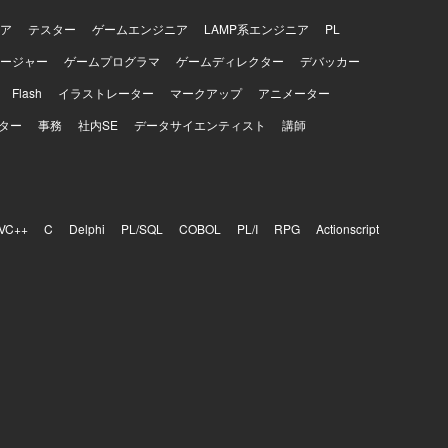
ア
テスター
ゲームエンジニア
LAMP系エンジニア
PL
ージャー
ゲームプログラマ
ゲームディレクター
デバッカー
Flash
イラストレーター
マークアップ
アニメーター
ター
事務
社内SE
データサイエンティスト
講師
VC++
C
Delphi
PL/SQL
COBOL
PL/I
RPG
Actionscript