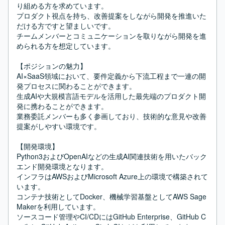
り組める方を求めています。

プロダクト視点を持ち、改善提案をしながら開発を推進いた
だける方ですと望ましいです。

チームメンバーとコミュニケーションを取りながら開発を進
められる方を想定しています。

【ポジションの魅力】

AI×SaaS領域において、要件定義から下流工程まで一連の開
発プロセスに関わることができます。

生成AIや大規模言語モデルを活用した最先端のプロダクト開
発に携わることができます。

業務委託メンバーも多く参画しており、技術的な意見や改善
提案がしやすい環境です。

【開発環境】

Python3およびOpenAIなどの生成AI関連技術を用いたバック
エンド開発環境となります。

インフラはAWSおよびMicrosoft Azure上の環境で構築されて
います。

コンテナ技術としてDocker、機械学習基盤としてAWS Sage
Makerを利用しています。

ソースコード管理やCI/CDにはGitHub Enterprise、GitHub C