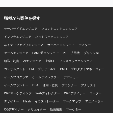
の設計・実装を担当していただきます。顧客環境で発生す
る不具合や技術課題の調査、原因分析、恒久的な改善に取
り組んでいただきます。また、プロダクトの成長や顧客価
値を踏まえた技術課題と開発優先順位の整理、プロダクト
職種から案件を探す
マネージャーやプロジェクトマネージャーとの要件整理・
仕様検討、アーキテクチャ設計や技術選定、リファクタリ
サーバサイドエンジニア
フロントエンドエンジニア
ング方針の策定を行っていただきます。さらに、コードレ
インフラエンジニア
ビューや設計レビューによる開発品質の向上、開発プロセ
ネットワークエンジニア
スやチーム内の役割分担、情報共有方法の改善、チームメ
ネイティブアプリエンジニア
サーバーエンジニア
テスター
ンバーへの技術的な支援やナレッジ共有を通じてチーム開
発をリードしていただきます。 【求める人物像】 マネジメ
ゲームエンジニア
LAMP系エンジニア
PL
汎用機
ブリッジSE
ントだけではなく自ら設計・実装を行いながらチームをリ
組込・制御
AIエンジニア
上級SE
フルスタックエンジニア
ードできる方を求めています。フロントエンドとバックエ
ンドの領域を限定せず、プロダクト全体の課題に向き合え
コンサルタント
PM
プリセールス
PMO
プロダクトマネージャー
る方が望ましいです。技術的な理想だけでなく、顧客価値
ゲームプログラマ
や事業上の優先順位を踏まえて判断できる方、不具合や個
ゲームディレクター
デバッカー
別要望への対応をプロダクトの改善につなげられる方を歓
ゲームプランナー
DBA
運用・監視
プランナー
アナリスト
迎します。曖昧な状況でも自ら課題を整理し、必要な関係
者を巻き込みながら開発を進められる方、プロダクトマネ
Webマーケティング
Webディレクター
Webデザイナー
コーダー
ージャーやプロジェクトマネージャーと建設的に議論でき
デザイナー
Flash
イラストレーター
マークアップ
アニメーター
る方、チームメンバーの経験や強みを尊重しつつ技術的な
支援やナレッジ共有ができる方にご参画いただきたいと考
CGデザイナー
クリエイター
動画編集
マーケター
えています。開発速度と品質の両方に責任を持ち、継続的