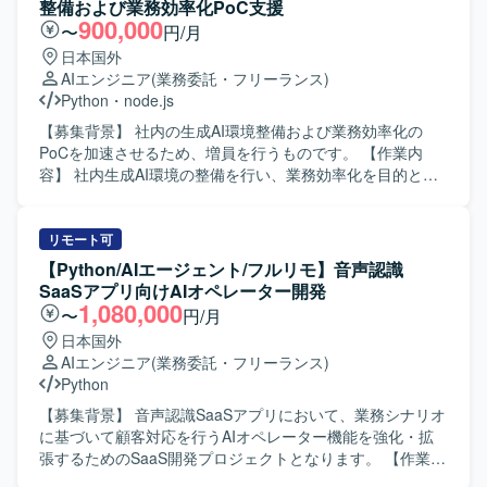
整備および業務効率化PoC支援
たプロトタイピング環境を想定しております。
標設計や改善サイクル設計、RAG最適化などにも携わって
900,000
〜
円/月
いただきます。 【求める人物像】 生成AIやLLM技術への関
日本国外
心が高く、新しい技術要素を自らキャッチアップしながら
AIエンジニア
(業務委託・フリーランス)
プロダクトに取り込んでいける方を求めております。チー
Python
・
node.js
ムメンバーと協調しつつも、自走的に課題を発見し解決へ
と導ける方を歓迎いたします。 【ポジションの魅力】 音声
【募集背景】 社内の生成AI環境整備および業務効率化の
認識とAIエージェント技術を組み合わせたSaaSプロダクト
PoCを加速させるため、増員を行うものです。 【作業内
の中核に関わることができ、LLM連携やRAG最適化など先
容】 社内生成AI環境の整備を行い、業務効率化を目的とし
端領域の知見を実務を通じて蓄積していただけます。設計
たPoCの企画・推進・実装をしていただきます。具体的に
から検証まで一貫して関われるため、技術的な裁量と学習
は、生成AIを活用した業務プロセスの整理、PoCテーマの検
機会が大きいポジションです。 【開発環境】 Python、
討、実装および検証、結果の整理とフィードバックなどを
リモート可
FastAPI、Flask、LLM、LangChain、LangGraph、RAG、
想定しております。 【求める人物像】 生成AIやPoCに強い
【Python/AIエージェント/フルリモ】音声認識
Azure、AKS、Foundry、AI Search、音声認識AIを利用して
興味を持ち、自ら主体的に企画・推進・実装までやり切っ
SaaSアプリ向けAIオペレーター開発
開発を行っております。
ていただける方を求めています。関係者とコミュニケーシ
1,080,000
〜
円/月
ョンを図りながら、スピード感を持って業務を進められる
日本国外
方が望ましいです。 【ポジションの魅力】 社内の生成AI活
AIエンジニア
(業務委託・フリーランス)
用をリードし、業務効率化や新たな価値創出に直結する
Python
PoCを推進できるポジションです。生成AI環境整備からPoC
実装まで一気通貫で経験できるため、先端領域での知見と
【募集背景】 音声認識SaaSアプリにおいて、業務シナリオ
実績を積むことができます。 【開発環境】 Pythonまたは
に基づいて顧客対応を行うAIオペレーター機能を強化・拡
node.jsを用いた開発環境およびGitによるソース管理環境を
張するためのSaaS開発プロジェクトとなります。 【作業内
利用していただきます。
容】 業務シナリオを踏まえたAIオペレーターの要件整理や