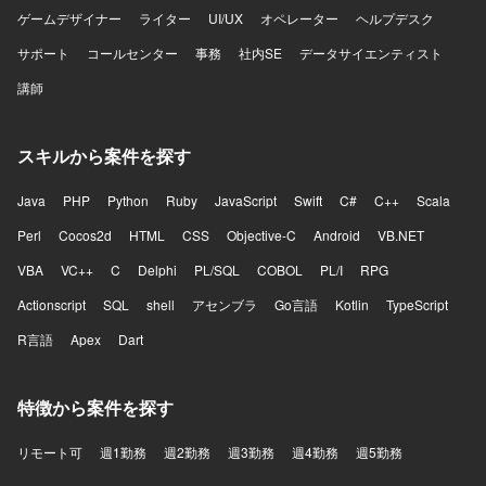
ゲームデザイナー
な改善に取り組める方を期待しています。 【ポジションの
ライター
UI/UX
オペレーター
ヘルプデスク
魅力】 AI音声プロダクトを実際のコンタクトセンターへ導
サポート
コールセンター
事務
社内SE
データサイエンティスト
入し、現場から得られるフィードバックをもとにプロダク
トを改善していくフェーズに携わることができます。決め
講師
られた仕様を実装するだけではなく、顧客環境で発生して
いる課題を整理し、プロダクトとして再利用可能な機能や
仕組みへ昇華していく経験を積むことができます。既存機
スキルから案件を探す
能の改善と新規機能開発を両立する中で、開発優先順位や
アーキテクチャ、チームの進め方そのものを見直していく
Java
PHP
Python
Ruby
JavaScript
Swift
C#
C++
Scala
余地が大きいポジションです。フロントエンドとバックエ
Perl
ンドを横断して手を動かしながら、将来的にはテックリー
Cocos2d
HTML
CSS
Objective-C
Android
VB.NET
ドとして技術面だけでなくチームの開発推進にも関与で
VBA
VC++
C
Delphi
PL/SQL
COBOL
PL/I
RPG
き、通話中のリアルタイム支援や通話内容の活用、通話後
業務の効率化など、音声と生成AIを組み合わせた難易度の
Actionscript
SQL
shell
アセンブラ
Go言語
Kotlin
TypeScript
高いプロダクト開発に挑戦できます。 【開発環境】 フロン
R言語
Apex
Dart
トエンドはReact、Next.js、Chrome Extensionを用いてお
り、バックエンドはTypeScript、Hono、Drizzle、Pythonを
利用しています。データベースにはPostgreSQLやQdrantを
特徴から案件を探す
使用し、インフラはAWSおよびTerraformを活用していま
す。CI/CDにはGitHub Actionsを用い、監視はDatadogを利
リモート可
用しています。AI関連ではOpenAI APIやAnthropic APIなど
週1勤務
週2勤務
週3勤務
週4勤務
週5勤務
を活用しています。