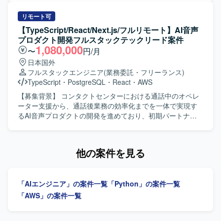
設計を行い、個社ごとにアプリケーション設計やプロンプ
トチューニング、エージェント開発を実施していただきま
リモート可
す。LLM連携APIの設計・実装や、タスク分解・ツール連
【TypeScript/React/Next.js/フルリモート】AI音声
携・ワークフロー設計を行いながら、エージェントの精度
プロダクト開発フルスタックテックリード案件
向上に向けた検証・改善を継続的に行っていただきます。
1,080,000
〜
円/月
【求める人物像】 生成AIやAIエージェント技術への関心が
日本国外
高く、自ら課題を発見しながら設計・実装・改善を主体的
フルスタックエンジニア
(業務委託・フリーランス)
に進めていただける方を求めております。関係者とコミュ
TypeScript
・
PostgreSQL
・
React
・
AWS
ニケーションを取りながら要件を整理し、プロダクト品質
の向上に責任感を持って取り組んでいただける方が望まし
【募集背景】 コンタクトセンターにおける通話中のオペレ
いです。 【ポジションの魅力】 音声認識と生成AIを組み合
ーター支援から、通話後業務の効率化までを一体で実現す
わせたSaaSプロダクトにおいて、プロンプト戦略やエージ
るAI音声プロダクトの開発を進めており、初期パートナー
ェント構成などコアとなるアーキテクチャ設計から関わる
企業への導入・運用と並行して、要望対応や既存機能の改
ことができます。個社ごとの要件にあわせたカスタマイズ
善、新規機能開発を継続的かつスピーディーに進められる
開発を通じて、多様な業務シナリオに対するAI活用ノウハ
体制づくりが求められている状況です。その中で、フロン
他の案件を見る
ウを蓄積できる環境です。 【開発環境】 Pythonを用いたバ
トエンドとバックエンドを横断して設計・実装を担いなが
ックエンド開発環境のもと、LangChainやLangGraphなど
ら、技術課題の整理や開発優先順位の検討、技術的な意思
のAIエージェントフレームワークおよびLLM連携ライブラ
決定を牽引するテックリード候補を募集しています。 【作
「AIエンジニア」の案件一覧
「Python」の案件一覧
リを活用した開発を行います。
業内容】 AI音声プロダクトにおけるフロントエンドおよび
バックエンドの設計・開発・運用を行っていただきます。
「AWS」の案件一覧
TypeScriptを中心としたWebアプリケーションの機能開発
や、通話中支援、通話後処理、ナレッジ活用に関する機能