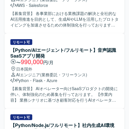
AWS
・
Salesforce
【募集背景】 各事業部における業務課題の解決と全社的な
AI活用推進を目的として、生成AIやLLMを活用したプロトタ
イピングを加速させるための体制強化を行っております。
【作業内容】 事業部へのヒアリングを通じて業務課題を構
造化し、要件定義まで一気通貫で推進していただきます。
生成AIやLLMを活用したPoCの設計や、RAGやAIエージェ
リモート可
ントを用いたプロトタイプ開発を担当していただきます。
【Python/AIエージェント/フルリモート】音声認識
あわせて、技術選定や検証設計、評価指標の設定およびレ
SaaSアプリ開発
ポーティングも行っていただきます。 【求める人物像】 事
990,000
〜
円/月
業部門と協働しながら課題の本質を見極め、自ら主体的に
日本国外
要件定義からプロトタイピングまで推進できる方を求めて
AIエンジニア
(業務委託・フリーランス)
おります。新しい技術やツールへのキャッチアップが速
Python
・
Flask
・
Azure
く、仮説検証を高速に回しながら価値提供につなげられる
方が望ましいです。 【ポジションの魅力】 全社横断で複数
【募集背景】 AIオペレーター向けSaaSプロダクトの開発に
の事業部と関わりながら、0→1フェーズのAIプロダクト創
伴い、体制強化のため募集を行っております。 【作業内
出に深く関与していただけます。生成AIやLLM、RAG、AI
容】 業務シナリオに基づき顧客対応を行うAIオペレーター
エージェントといった最先端技術を用いたプロトタイピン
のSaaS開発を担当していただきます。個社ごとにアプリケ
グに専念できる環境で、PoCを通じてインパクトの大きい
ーション設計を行い、プロンプトチューニングやAIエージ
業務改善や新しいビジネス価値の創出に貢献していただけ
ェント開発を通じて最適な対話フローを構築していただき
リモート可
ます。 【開発環境】 生成AI／LLM、RAG、AIエージェン
ます。また、AIエージェントのタスク分解やツール連携、
【Python/Node.js/フルリモート】社内生成AI環境
ト、AWS／GCP／Azureなどのクラウドサービスを活用し
ワークフロー設計、エージェント精度向上のための評価指