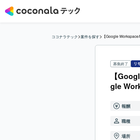
>
>
【Google Workspa
ココナラテック
案件を探す
リ
募集終了
【Googl
gle W
報酬
職種
場所