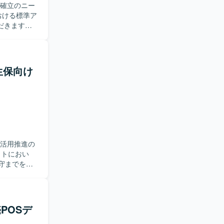
ル確立のニー
【開発
ormation
、LDAP
だきます。
nge
境におけるメ
Connectを利
テンプレート
共有や閉域網分
の作成、ア
大手生保向け
計、管理者運
などの提
を求めてい
す。 指示待
査し、必要
び活用推進の
といった上流
。 閉域ネ
保守までをご
ateを活用
ビスの調査や
ス支援を通
ion
 Online、
eなどを利用し
ていただきま
売POSデ
ーションを