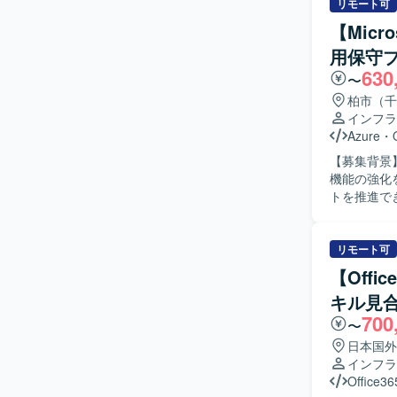
び課題整理を行
リモート可
構築/試験/
【Micr
関する構築/試
用保守
領域の構築/
630
Addres
〜
験・切替資
柏市（千
捗確認、成
インフラ
っていただ
Azure
・
整理、遅延
【募集背景】
ション、現
機能の強化を進
ただきます。 【求める人物像】 技術面のリードとして主体的に前に出て、PMか
トを推進でき
術指示を待
ため、即戦力となるメンバ
技術担当と
ら導入に至
らの参画で
Microsoft
リモート可
項がある状
OneDriv
ュニケーシ
【Offi
築、運用保守
不明点を抱
キル見
についても、
先順位を見極めて行動で
700
自律的に業
プロジェク
〜
ています。
までの全工
日本国外
だける方が望ましいです。 【ポジションの魅力】 Mi
など幅広いM
インフラ
した最新の
ジェクトを
Office36
拡張や新サ
意思決定や