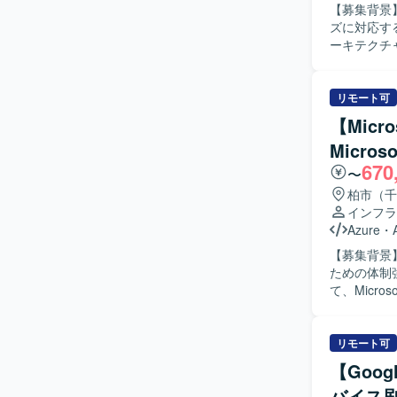
【募集背景】
携わること
体を前進させるやりがいがあります
ズに対応するための技術支援
環境】 Micro
Connect、E
ーキテクチ
Protecti
Manager
M365テ
Online、BA
ールシステム
用していま
の作成や、P
リモート可
離環境との
【Micr
カウント・権
Micro
用ガイドラ
670
案・案件支援にも携わって
〜
し、主体的
柏市（千
ます。 新
インフラ
ちにならず
Azure
・
に応じてメン
【募集背景】
力】 Mic
ための体制強化を目的
工程から携
て、Micr
ットワークと
担当いただき
した運用モ
検討にも携わっ
じて顧客への提案力も磨くこと
Protectio
リモート可
ID、条件付き
Micros
ます。
【Goo
す。 【求める人物像】 Microsoft 365関連技術への興味関心が高く、新サービスに対しても主体
バイス
的に情報収