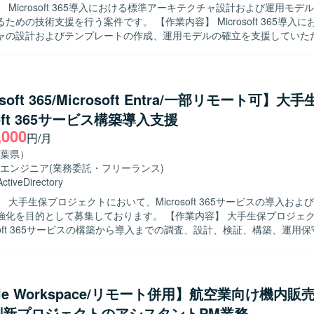
 Microsoft 365導入における標準アーキテクチャ設計および運用モデ
ができ、自律性を重んじる環境の中でスキルを高めていくことができます。 
。 【開発環境】 Microsoft 365、Entra ID、Entra
を行う案件です。 【作業内容】 Microsoft 365導入における標準ア
soft 365サービス全般、Microsoft Entra、Teams、Microsoft Purview Inf
xchange Online、Teams、SharePoint Online、OneDrive、HENNGE
ャの設計およびテンプレートの作成、運用モデルの確立を支援していた
on、Intune、Vivaエンゲージ（Yammer）、SharePoint、OneDrive、Excha
、AddressLook Onlineなどを利用した環境です。
ナント構成の標準モデル設計や、閉域系とインターネット系が混在する環
T、PowerShell、Windowsサーバー（Active Directory）、Azure Entra 
の設計標準化を行います。 Entra ID、条件付きアクセス、MFA設計
す。
urview（DLP・保持・監査）の標準ポリシー化を実施します。 外部
整合設計、監査ログおよび証跡管理の設計を行います。 標準運用フロー
osoft 365/Microsoft Entra/一部リモート可】
限管理モデル設計、Power Automate標準フローおよびガバナンス設
soft 365サービス構築導入支援
イン整備を行います。 プリセールス支援やヒアリングテンプレート作成
,000
いただきます。 【求める人物像】 課題の背景や要件を正しく理解
円/月
に解決策を検討して顧客へ提案し、施策実施まで計画的に進められる方
葉県）
しい技術を積極的に学び、自身のスキルとして吸収できる方が望ましいで
エンジニア
(業務委託・フリーランス)
に自ら作業を見つけてプロジェクトの進捗に貢献できる方、不明点を調
ActiveDirectory
バーへ相談することで不明点を放置しない方を歓迎します。 【ポジションの魅
 大手生保プロジェクトにおいて、Microsoft 365サービスの導入およ
rosoft 365の標準アーキテクチャ設計やセキュリティ・ガバナンス標準化
として募集しております。 【作業内容】 大手生保プロジェクトにおい
わることができ、エンタープライズ環境での知見を深めることができます
osoft 365サービスの構築から導入までの調査、設計、検証、構築、運用
インターネット接続環境が分離された高度な環境設計や、Power Autom
ます。Microsoft 365に新サービスが追加された場合には、当該サー
デル設計など、幅広い領域での経験を積むことができます。 プリセール
ていただきます。既に導入済みのTeams、Microsoft Purview Informat
ができます。 【開発環境】 Microsoft 365（M365）、Entra
n、Intune、Vivaエンゲージ(Yammer)、SharePoint、OneDrive、Exchange
アクセス、MFA、Purview（DLP・保持・監査）、Power Automat
oft Entraなどのサービスについても、必要に応じて設定や運用改善を行っ
gle Workspace/リモート併用】航空業向け機内販
刷新プロジェクトのアシスタントPM業務
集や検討を進めていただける方を求めております。関係者とコミュニケ