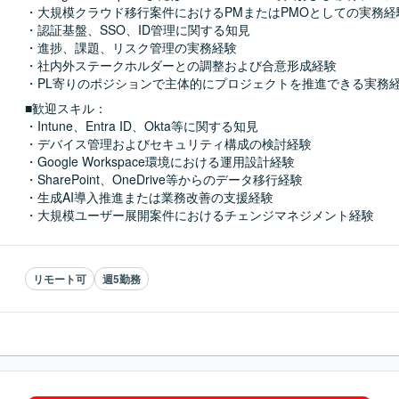
・大規模クラウド移行案件におけるPMまたはPMOとしての実務経験
・認証基盤、SSO、ID管理に関する知見

・進捗、課題、リスク管理の実務経験

・社内外ステークホルダーとの調整および合意形成経験

・PL寄りのポジションで主体的にプロジェクトを推進できる実務
■歓迎スキル：
・Intune、Entra ID、Okta等に関する知見

・デバイス管理およびセキュリティ構成の検討経験

・Google Workspace環境における運用設計経験

・SharePoint、OneDrive等からのデータ移行経験

・生成AI導入推進または業務改善の支援経験

・大規模ユーザー展開案件におけるチェンジマネジメント経験
リモート可
週5勤務