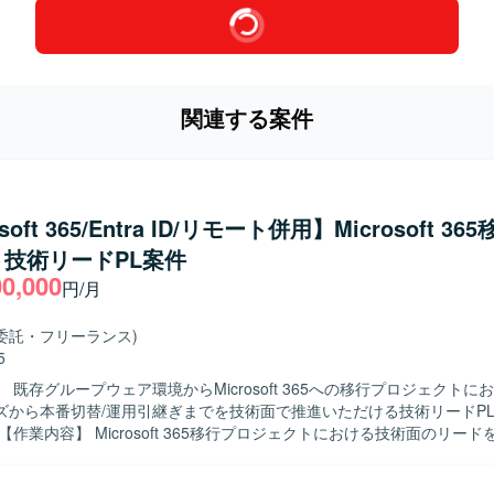
関連する案件
soft 365/Entra ID/リモート併用】Microsoft 3
技術リードPL案件
00,000
円/月
委託・フリーランス)
5
 既存グループウェア環境からMicrosoft 365への移行プロジェクトに
ズから本番切替/運用引継ぎまでを技術面で推進いただける技術リードP
体的には、Microsoft 365関連の構築、単体試験、結合試験、本番切
推進、既存設計書やパラメータシート、移行/切替資料、試験仕様書の内