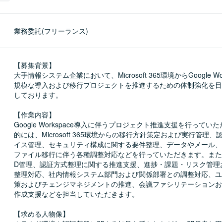
業務委託(フリーランス)
【募集背景】

大手情報システム企業において、Microsoft 365環境からGoogle Wo
規模な導入および移行プロジェクトを推進するための体制強化を目
しております。

【作業内容】

Google Workspace導入に伴うプロジェクト推進支援を行ってい
的には、Microsoft 365環境からの移行方針策定および実行管理
イス管理、セキュリティ構成に関する要件整理、データやメール、
ファイル移行に伴う各種調整対応などを行っていただきます。また、
D管理、認証方式整理に関する推進支援、進捗・課題・リスク管理
整理対応、社内情報システム部門および関係部署との調整対応、ユ
策およびチェンジマネジメントの推進、会議ファシリテーションお
作成支援などを担当していただきます。

【求める人物像】
