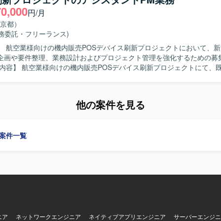
70,000
調査から運用保守まで一貫して対応いただける方ですと望ましいです。 【ポジ
円/月
大手生保プロジェクトに参画し、Microsoft 365およびMicrosoft Ent
京都）
クラウドサービスの構築から運用保守まで幅広く経験を積むことができ
業務委託・フリーランス)
時の調査や検討にも関わることで、最新のクラウド技術動向に触れなが
】 航空業様向けの機内販売POSデバイス刷新プロジェクトにおいて、
, Microsoft Entra, Teams, Microsoft
企画や要件整理、業務設計およびプロジェクト管理を強化するための募
formation Protection, Intune, Vivaエンゲージ(Yammer), SharePoint, One
nline, Windowsサーバ, Active Directory, Azure Entra Connect, PowerS
品へ移行するための企画、要件整理、業務設計、プロジェクト管理をご
ます。
ブレインストーミングで整理された要件をもとに、モバイルオーダー導入
料を作成いたします。 モバイルオーダーに関する調査結果の分析および
他の案件を見る
資料を作成いたします。 要件管理プロセスを策定し、要件一覧および詳
トを作成いたします。 システムアーキテクチャ概要図を作成いたします
種決済シナリオを整理し、業務フローを作成いたします。 在庫引当、ロ
の案件一覧
ットカード決済に関する業務・システムフローを作成いたします。 新P
た移行計画を策定し、移行時の課題および検討事項を整理いたします。 
画に関する検討およびドキュメントを作成いたします。 プロジェクトマ
ect Management Plan）を作成いたします。 WBS（Work Breakdown St
週次で維持管理いたします。 IT進捗報告資料を作成し、ステークホルダ
ミュニケーションを取りながら協調性を発揮し、提案力を持って業務に
方が望ましいです。 冷静な判断力と高いストレス耐性・対応力をお持ち
イス刷新プロジ
ニア
ネットワークエンジニア
ネイティブアプリエンジニア
サーバーエンジニ