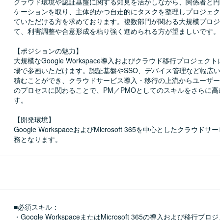
クラウド環境や認証基盤に関する知見を活かしながら、関係者と円
ケーションを取り、主体的かつ自走的にタスクを整理しプロジェク
ていただける方を求めております。複数部門が関わる大規模プロジ
て、利害調整や合意形成を粘り強く進められる方が望ましいです。

【ポジションの魅力】

大規模なGoogle Workspace導入およびクラウド移行プロジェク
場で参画いただけます。認証基盤やSSO、デバイス管理など幅広
積むことができ、クラウドサービス導入・移行の上流からユーザー
のプロセスに関わることで、PM／PMOとしてのスキルをさらに
す。

【開発環境】

Google WorkspaceおよびMicrosoft 365を中心としたクラウ
務となります。
■必須スキル：
・Google WorkspaceまたはMicrosoft 365の導入および移行プロ