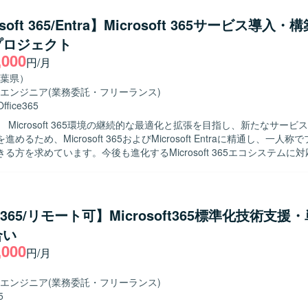
っていただきます。Entra ID、Entra Connect、既存AD連携、認証/
切替課題整理や、Exchange Online、メール配送、移行、メールセキュ
osoft 365/Entra】Microsoft 365サービス導入
験/切替課題整理、Teams、SharePoint Online、OneDrive等のコ
プロジェクト
試験/運用引継ぎ課題整理もお任せします。HENNGE、LDAP Manager
,000
sLook Online等の関連システムとの連携観点整理、WBSや課題管理表、各
円/月
料をもとにした進捗/課題/リスクの把握、メンバーへの作業依頼や優先
葉県）
果物レビュー、試験結果や未完了課題、切替可否判断に関する技術論点
エンジニア
(業務委託・フリーランス)
きます。あわせて、元請けや顧客向け説明に必要な技術論点、確認事項
Office365
課題や未決事項、他社依存事項、スコープ影響がある事項の洗い出しと
 Microsoft 365環境の継続的な最適化と拡張を目指し、新たなサービ
PLまたは既存メンバーからの引継ぎ内容の整理および後続作業への反映
めるため、Microsoft 365およびMicrosoft Entraに精通し、一人
らの細かい技
る方を求めています。今後も進化するMicrosoft 365エコシステムに
つことなく自ら課題を整理し、優先順位を付けて推進できる方を求めて
ーを募集しています。 【作業内容】 Microsoft 365サービスの構築か
PM/PMOの間に立ち、技術論点をプロジェクト推進に落とし込める方、
るまでの一連のプロセスをご担当いただきます。具体的には、導入済みのT
も短期間で状況を把握し課題を整理できる方を歓迎いたします。設計遅
 Purview Information Protection、Intune、Vivaエンゲージ（Yammer）、S
況でも冷静に優先順位を付けられ、関係者との調整、説明、合意形成が
e、Exchange Online、Microsoft Entraなどの各サービスに対する調査
ョン力をお持ちの方、タフな状況でも粘り強く現実的な落としどころを
ce365/リモート可】Microsoft365標準化技術支援
までを一貫して対応いただきます。今後追加される新しいMicrosoft 3
え込まず適切にエスカレーションできる方、本番切替や運用引継ぎ前の
合い
調査、検討、検証プロセスに主体的に関わっていただきます。 【求める人物像】
きる方を想定しております。 【ポジションの魅力】 Microsoft 365移行
,000
務を遂行し、新しい技術やサービスに対して積極的に学習・検証ができ
トにおいて、技術チームのフロントとして設計/移行/構築/試験/本番切替
円/月
特定の分野に限定されず、幅広い領域に興味を持ち、状況に応じて柔軟
程に深く関わることができます。認証/ID領域、メール領域、コラボレ
crosoft 365およびMicrosoft Entraを中心と
icrosoft 365関連技術を横断的に経験でき、遅延や未決事項が残る状
エンジニア
(業務委託・フリーランス)
クラウドサービス全般に幅広く関わることができるポジションです。継
リカバリし推進していくリーダーシップを発揮できるポジションです。
5
ービス導入の検討・検証を通じて、モダンワークプレース環境の構築・
論点整理を主導しながら、関係者とのコミュニケーションを通じてプロ