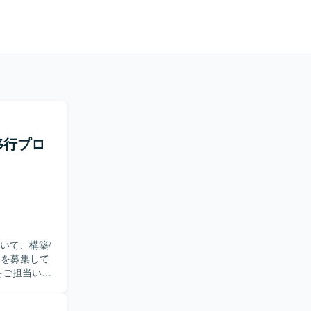
65移行プロ
おいて、構築/
Lを募集して
替、運用引継
容把握およ