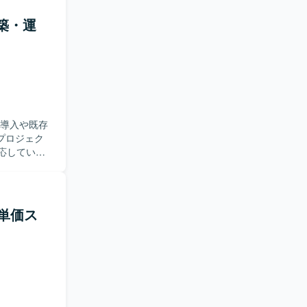
SSO関連の
リティ連携に
・構築・運
ラボレーション
、
種設計・試
順位付け、進
の整理も行
、回答案の
エスカレー
ス導入や既存
もご対応い
称でプロジェク
対応していく
おります。
案件途中か
eams、
延や未決事
harePoint、
できるコミ
、設計、検証、構
作れる方、
・単価ス
65サービス
短期間で優
る方を求め
/運用引継ぎ
に対応いた
ーション領域
況の中でプロ
続的な機能
技術面での
運用に深く
ジェクト全