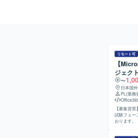
リモート可
【Micro
ジェクト
1,0
〜
日本国外
PL
(業務
Office36
【募集背景】
試験フェー
おります。 【作業内容】 Microsoft 365移行プロジェクトにおける技術面のリードをご担当いた
だきます。具
ぎに関する