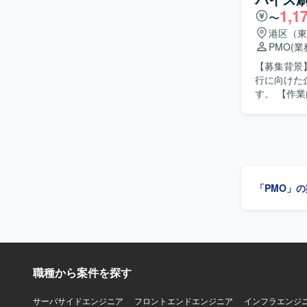
1,1
取りながら、
〜
ョンの魅力】 
港区（東
した多様な
PMO
(
ービス追加
【募集背景
ップしていただけます。 【開発環境】 Microsoft 365
行に向けた
Purview In
す。 【作業内容】 航空業様向けの機内販売POSデバイス刷新プロジェクトにて、既存POSデバ
Exchange O
イスを新製
利用いたし
きます。 
ンセプト資
向け引継ぎ
テンプレー
における各
「PMO」
ク、クレジ
導入に向け
イス運用計
計画書（Proj
を作成し、
たします。 【求める人物像】 主体性を持ってタスクを推進できる方を求めております。 関係者
職種から案件を探す
と円滑にコ
いただける
いたします。 【ポジションの魅力】 航空業界の機内販売領域におけるPOSデバ
サーバサイドエンジニア
フロントエンドエンジニア
インフラエンジ