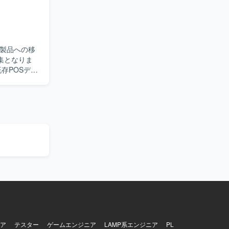
シ
raをはじめと
ます。新サ
らスキルア
新製品への移
集となりま
Drive,
hell, BATを
担当いただ
に向けたコ
戦略チーム
細要件管理
。 機内販売
ールバッ
OSデバイス
端末・デバ
ネジメント
ructure）
ーへ報告い
取り組んで
の方を歓迎
ア
テスター
ゲームエンジニア
LAMP系エンジニア
PL