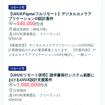
を求めています。能動的かつ自立的に仕事に取り組み、成
新しいユーザー体験を創出していきたいと考えておりま
果にこだわりながらデータドリブンに意思決定できる方が
す。 【作業内容】 ・AIを活用したHR領域の新規プロダク
リモート可
望ましいです。チームとして助け合いながら業務を遂行で
トにおけるUX設計、情報設計、UIデザインを行っていただ
【UI/UX/Figma/フルリモート】デジタルカメラア
き、失敗を恐れず前向きにチャレンジできる方、自らステ
きます。 ・ユーザー課題、事業課題、マーケット仮説を踏
プリケーションUI設計案件
ークホルダーと積極的にコミュニケーションを取り事業を
まえた体験設計をリードしていただきます。 ・Figmaを用
540,000
〜
円/月
推進してくださる方を歓迎いたします。 【ポジションの魅
いたワイヤーフレーム作成、UIデザイン、プロトタイプ作
横浜市西区（神奈川県）
力】 モダンなWeb開発チームの一員として、新規プロダク
成を行っていただきます。 ・v0、Lovable、Claude Code、
UI/UX
(業務委託・フリーランス)
トの企画・設計段階から関わることができます。AIを用い
Cursor等のAIツールを活用した動くプロトタイプの作成と
UI/UX
たSpec Driven Developmentなど、最新の開発手法を実務の
検証を行っていただきます。 ・事業責任者、プロダクトマ
中で経験できる環境です。ライブラリや技術選定にも関与
ネージャー、エンジニア、マーケティングメンバーと連携
【募集背景】 デジタルカメラアプリケーションのUI/UX設
でき、契約形態にかかわらず設計・実装・コードレビュー
しながらプロダクトの立ち上げと改善を推進していただき
計業務強化のための要員募集となります。 【作業内容】 デ
に参加できるフラットな組織で裁量高く働いていただけま
ます。 ・ユーザーインタビューや定量データに基づく仮説
ジタルカメラアプリケーションのUIを検討し、一般ユーザ
す。リモートを中心とした環境のもと、開発とスキルアッ
検証、リリース後の効果検証および改善施策の立案を行っ
向け展開を想定したUIの仕様・設計検討を行って頂きま
プに集中しながら、主体的にプロダクト価値向上に寄与で
ていただきます。 ・グロースを見据えたLP、オンボーディ
す。Figmaなどのツールを用いて画面設計やプロトタイプ作
きるポジションです。 【開発環境】 フロントエンドは
ング、初回体験、継続利用体験の改善に取り組んでいただ
成を行い、ユーザビリティを意識したUI/UX設計に携わって
リモート可
ReactおよびTypeScript、MUIを採用し、バックエンドは
きます。 ・デザインシステムやコンポーネント設計の整備
頂きます。 【求める人物像】 UI/UX仕様を自ら検討し、顧
【UI/UX/リモート併用】請求書発行システム刷新に
NodeおよびTypeScriptで構成されています。インフラには
および運用を行っていただきます。 ・エンジニアと協働
客に対してわかりやすく提案できる方を求めております。
おけるUI/UX設計支援案件
AWSとCDKを利用し、ソースコード管理およびCI/CDには
し、実装連携や仕様調整、UIの品質担保を行っていただき
関係者と円滑にコミュニケーションを取りながら業務を推
1,080,000
〜
円/月
GitHubおよびGitHub Actionsを使用しています。デザインに
ます。 【求める人物像】 ・チームでの成果創出を重視し、
進できる方にマッチするポジションです。 【ポジションの
日本国外
はFigmaおよびmiro、ドキュメント管理にはNotionを用い、
関係部署と連携しながら制作を進行できる方を想定してお
魅力】 デジタルカメラ分野におけるアプリケーション
UI/UX
(業務委託・フリーランス)
Slackやバーチャルオフィスツールを活用したコミュニケー
ります。 ・作って終わりではなく、届けて・試して・改善
UI/UX設計に携わることで、一般ユーザ向けサービスの使い
UI/UX
ション環境が整備されています。AIを活用したSpec Driven
するプロセスに喜びを感じられる方を求めております。 ・
勝手向上に直接貢献できる案件です。Figmaなどの最新ツー