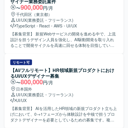
ザイナー業務委託案件
900,000
〜
円/月
千代田区（東京都）
UI/UX
(業務委託・フリーランス)
TypeScript
・
React
・
AWS
・
UI/UX
【募集背景】 新規Webサービスの開発を進める中で、上流
設計を担うデザイン人員を強化し、AI駆動開発を取り入れ
ることで開発サイクルを高速に回せる体制を目指している
ためです。 【作業内容】 当社の新規開発Webサービスにお
けるWebプロダクトデザイン業務全般を担当していただき
ます。ユーザーヒアリングを通じたニーズ・課題の把握、
リモート可
ユーザーストーリーおよびユースケースの定義、業務フロ
【AI/フルリモート】HR領域新規プロダクトにおけ
ーの整理を行い、サービス全体の情報アーキテクチャ設計
るUI/UXデザイナー募集
と画面設計を実施していただきます。Figmaを用いたワイヤ
800,000
〜
円/月
ーフレームやモックアップ、インタラクティブなプロトタ
日本国外
イプの作成を行い、開発チームやステークホルダーと仕様
UI/UX
(業務委託・フリーランス)
をすり合わせながら意思決定から実装までを一気通貫で推
UI/UX
進していただきます。また、競合サービスの調査・分析を
通じて自社サービスの改善点や差別化ポイントを明確に
【募集背景】 AIを活用したHR領域の新規プロダクト立ち上
し、実装後の動作確認や受入テスト、品質確認まで担当し
げにおいて、0→1フェーズから体験設計を中核で担うプロ
ていただきます。 【求める人物像】 素直で誠実に業務に向
ダクトデザイナーを必要としているための募集です。複数
き合い、物事の本質を理解しようとする姿勢をお持ちの方
のWebサービス立ち上げやグロースの知見を活かしつつ、