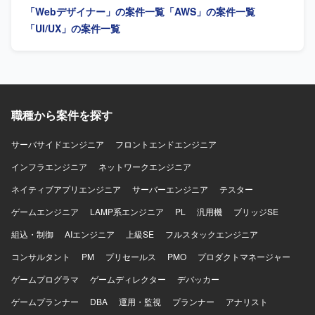
「Webデザイナー」の案件一覧
「AWS」の案件一覧
フィットするポジションです。 【ポジションの魅力】 請求
を行っていただきます。 グロースを見据えたLP、オンボー
書発行システムという業務基盤となるWebアプリケーショ
ディング、初回・継続利用体験の改善を行っていただきま
「UI/UX」の案件一覧
ンの刷新プロジェクトにおいて、要件定義段階からUI/UX設
す。 デザインシステムやコンポーネント設計の整備、エン
計に深く関わることができ、画面デザインの方針やデザイ
ジニアと協働した実装連携・品質担保を行っていただきま
ンシステムの構築にも影響力を発揮していただけます。機
す。 【求める人物像】 抽象的な事業仮説やユーザー課題を
能過多・情報量の多い業務システムに対して、ユーザビリ
自ら理解し、プロダクトの勝ち筋を高速に検証・構築して
ティを高める設計に挑戦できる環境です。 【開発環境】
いくことを能動的に楽しめる方を求めています。 【ポジシ
FigmaやAdobe XDなどのデザインツールを用いたUIデザイ
ョンの魅力】 AIを活用したHR領域の新規プロダクトにおい
職種から案件を探す
ン環境を想定しております。フロントエンドとしてReact等
て、0→1フェーズから体験設計を主導しながら、事業やプ
を意識したデザイン知識が活かせるプロジェクトです。
ロダクトの勝ち筋づくりに深く関わることができます。
サーバサイドエンジニア
フロントエンドエンジニア
【開発環境】 Figmaや各種AIツールを活用しながらプロト
インフラエンジニア
タイプを作成・検証していただきます。
ネットワークエンジニア
ネイティブアプリエンジニア
サーバーエンジニア
テスター
ゲームエンジニア
LAMP系エンジニア
PL
汎用機
ブリッジSE
組込・制御
AIエンジニア
上級SE
フルスタックエンジニア
コンサルタント
PM
プリセールス
PMO
プロダクトマネージャー
ゲームプログラマ
ゲームディレクター
デバッカー
ゲームプランナー
DBA
運用・監視
プランナー
アナリスト