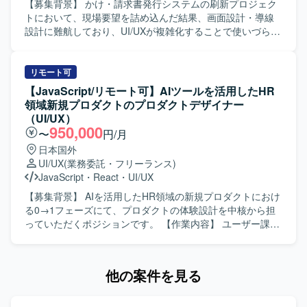
Developmentとして、Claude CodeやCursorなどのツール
ユーザー視点に立ち、成果に対して責任感を持ってクリエ
ルを活用しながら、UI/UX設計スキルをさらに高めて頂けま
【募集背景】 かけ・請求書発行システムの刷新プロジェク
も導入されています。
イティブに取り組める方を歓迎いたします。 ・広告とプロ
す。 【開発環境】 Figma、GitHub、JIRA、PowerPointを中
トにおいて、現場要望を詰め込んだ結果、画面設計・導線
ダクトなど領域を横断して価値発揮したい方を想定してお
心とした環境で作業して頂きます。
設計に難航しており、UI/UXが複雑化することで使いづらく
ります。 ・構造的に事象を捉え、ボトルネックを特定しな
なる懸念が顕在化しているため、社内に不足しているUI/UX
がら改善に取り組める方を求めております。 ・限られた情
設計の知見を補う専門人材を求めております。 【作業内
報から仮説を立て、高速でPDCAを回せる方を歓迎いたしま
容】 要件定義フェーズに参画し、仕様理解を踏まえたUI設
リモート可
す。 ・自ら手を動かし、事業数字に責任を持って取り組め
計を実施していただきます。ディレクター作成の既存また
【JavaScript/リモート可】AIツールを活用したHR
る方を想定しております。 【ポジションの魅力】 ・AIを活
は簡易なワイヤーフレームをベースに、ユーザー視点で画
領域新規プロダクトのプロダクトデザイナー
用したHR領域の新規プロダクトにおいて、0→1フェーズか
面構成・導線を整理し、UIコンポーネント設計や操作フロ
（UI/UX）
ら体験設計をリードできる環境です。 ・事業責任者やプロ
ーの最適化を行っていただきます。各画面単位でのビジュ
950,000
〜
円/月
ダクトマネージャー、エンジニア、マーケティングメンバ
アルデザイン作成、レイアウト設計、配色・UIパーツ設
日本国外
ーと密に連携しながら、事業開発・プロダクト開発・マー
計、操作性を考慮したインタラクション設計（必要に応じ
UI/UX
(業務委託・フリーランス)
ケティングを一体で推進する経験を積むことができます。
て簡易モック作成）を対応していただきます。機能過多・
JavaScript
・
React
・
UI/UX
・抽象度の高い事業仮説やユーザー課題から、「どのよう
画面過密状態に対する整理・改善提案や、ユーザビリティ
な体験にすべきか」を定義し、検証を重ねながらプロダク
向上に向けた設計見直しを行い、ディレクター／PMと連携
【募集背景】 AIを活用したHR領域の新規プロダクトにおけ
トの勝ち筋をつくっていく経験ができます。 ・Figmaや各
しながらエンジニア実装を見据えたデザイン仕様をアウト
る0→1フェーズにて、プロダクトの体験設計を中核から担
種AIツールを活用しながら、デザインとプロトタイピング
プットしていただきます。 【求める人物像】 要件が固まり
っていただくポジションです。 【作業内容】 ユーザー課
を高速に回す実践的なスキルを磨くことができます。 【開
きっていない状況でもディレクターと並走しながら柔軟に
題、事業課題、マーケット仮説を踏まえたUX/UI・体験設計
発環境】 ・Figmaを中心としたUIデザインおよびプロトタ
検討を進められる方を求めております。複雑な業務要件を
を行っていただきます。 Figmaを用いたワイヤーフレー
イピング環境を想定しております。 ・v0、Lovable、
踏まえて情報整理や画面構成を行いながら、一貫性と使い
ム、UIデザイン、プロトタイプの作成を行っていただきま
他の案件を見る
Claude Code、Cursor等のAIツールを併用しながらプロト
やすさの両立を意識してデザイン品質を高めていただける
す。 各種AIツールを活用した動くプロトタイプの作成・検
タイプの作成と検証を行う環境です。
方を想定しています。ディレクター／PMとのコミュニケー
証を行っていただきます。 ユーザーインタビューや定量デ
ションを大切にしながら、主体的に改善提案ができる方に
ータをもとにした仮説検証や、リリース後の改善施策立案