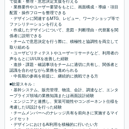
で提案・整理・意思決定支援を行える

・業務要件やユーザー要望をもとに、画面構成・導線・項目
配置・操作フローを整理できる

・デザインに関連するMTG、レビュー、ワークショップ等で
ファシリテーションを行える

・作成したデザインについて、意図・判断理由・代替案を関
係者に説明できる

・チームで意思決定を行う際に、積極性と協調性を両立して
取り組める

・ユーザビリティテストやユーザーリサーチなど、利用者の
声をもとにUI/UXを改善した経験

・進捗・課題・確認事項をチームに適切に共有し、関係者と
認識を合わせながら業務を進められる

・中長期の参画を前提に、継続的に挑戦できる方
■歓迎スキル：
・基幹システム、販売管理、物流、会計、調達など、エンタ
ープライズ領域の業務知識または画面設計経験

・エンジニアと連携し、実装可能性やコンポーネント仕様を
考慮したUI設計を行った経験

・チームメンバーへのナレッジ共有を前向きに実施するマイ
ンドセット

・デザインにおけるAI利用を積極的に行いたい方
