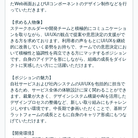
たWeb画面およびUIコンポーネントのデザイン制作などを行
っていただきます。

【求める人物像】

ステークホルダーや開発チームと積極的にコミュニケーショ
ンを取りながら、UI/UXの観点で提案や意思決定の支援がで
きる方を求めております。利用者の声をもとにUI/UXを継続
的に改善していく姿勢をお持ちで、チームでの意思決定にお
いて積極性と協調性を両立できる方にマッチするポジション
です。自身のアイデアを形にしながら、組織の成長をダイレ
クトに実感したい方にご活躍いただけます。

【ポジションの魅力】

自社サービスおよび社内システムのUI/UXを包括的に担当で
きるため、サービス全体の体験設計に深く関わることができ
ます。裁量が大きく、デザインシステム構築やAIを活用した
デザインプロセスの整備など、新しい取り組みにもチャレン
ジしやすい環境です。中長期で参画いただくことで、基幹プ
ラットフォームの成長とともに自身のキャリア形成にもつな
げていただけます。

【開発環境】
