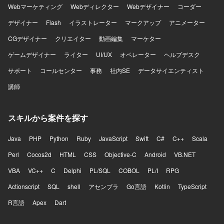
Webマーケティング
Webディレクター
Webデザイナー
コーダー
デザイナー
Flash
イラストレーター
マークアップ
アニメーター
CGデザイナー
クリエイター
動画編集
マーケター
ゲームデザイナー
ライター
UI/UX
オペレーター
ヘルプデスク
サポート
コールセンター
事務
社内SE
データサイエンティスト
講師
スキルから案件を探す
Java
PHP
Python
Ruby
JavaScript
Swift
C#
C++
Scala
Perl
Cocos2d
HTML
CSS
Objective-C
Android
VB.NET
VBA
VC++
C
Delphi
PL/SQL
COBOL
PL/I
RPG
Actionscript
SQL
shell
アセンブラ
Go言語
Kotlin
TypeScript
R言語
Apex
Dart