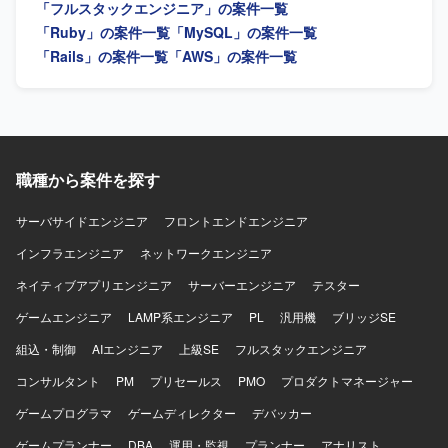
「フルスタックエンジニア」の案件一覧
的で保守性の高い設計・実装や、必要に応じた技術検証・
PoCを実施していただきます。プロダクトチームや関係各
「Ruby」の案件一覧
「MySQL」の案件一覧
社との仕様・スケジュール調整を行っていただきます。提
「Rails」の案件一覧
「AWS」の案件一覧
案・報告資料の作成や、設計・コードレビューを通じた品
質担保もお任せいたします。既存の要件定義成果物や引き
継ぎ資料のキャッチアップも行っていただきます。 【求め
る人物像】 曖昧な課題を自ら整理し、たたき台を作って前
に進められる方を求めております。実装だけでなく、ドキ
ュメントや資料作成、関係者調整もプロジェクトの価値と
職種から案件を探す
捉えられる方を歓迎いたします。顧客およびチーム双方と
丁寧に連携し、多数の関係者を尊重しながら進められる方
サーバサイドエンジニア
フロントエンドエンジニア
を想定しております。ドメイン知識や業務ロジックを素早
くキャッチアップし、設計に落とし込める方、品質課題や
インフラエンジニア
ネットワークエンジニア
ボトルネックを自発的に発見し、解決までの道筋を示せる
ネイティブアプリエンジニア
サーバーエンジニア
テスター
方にご活躍いただけます。 【ポジションの魅力】 経理向け
SaaSの追加機能および新規システム開発において、設計フ
ゲームエンジニア
LAMP系エンジニア
PL
汎用機
ブリッジSE
ェーズからテストまで一貫して関わることができるポジシ
組込・制御
ョンです。多数のステークホルダーと連携しながら、設計
AIエンジニア
上級SE
フルスタックエンジニア
品質の担保とプロジェクト推進を主導する経験を積むこと
コンサルタント
PM
プリセールス
PMO
プロダクトマネージャー
ができます。Ruby on RailsやAWS、生成AIを活用した開
発・PoCなど、モダンな技術スタックを活かした上流工程
ゲームプログラマ
ゲームディレクター
デバッカー
中心の業務に携わることができます。 【開発環境】 バック
ゲームプランナー
DBA
運用・監視
プランナー
アナリスト