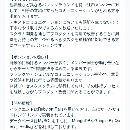
他職種など異なるバックグラウンドを持つ社内メンバーに対
して、相手の立場に立ったコミュニケーションがとれる方を
求めております。

テキストコミュニケーションにおいても誤解を生まないよう
丁寧なやり取りができる方を歓迎いたします。

スクラム開発を通じてプロダクトを高速で改善することに興
味をお持ちの方、今やるべきタスクを積極的に対応できる方
にマッチするポジションです。

【ポジションの魅力】

能動的に動けるメンバーが多く、メンバー同士が助け合いな
がらチームで課題解決を進めている環境です。

フランクでカジュアルなコミュニケーションが中心で、意見
や雑談も気軽に行える雰囲気があります。

開発プロセスをスクラムに移行しており、その移行プロセス
を経験しながらプロダクト改善に関わることができます。

【開発環境】

バックエンドはRuby on Railsを用いており、主にサーバサイ
ドレンダリングで実装されています。

データベースはMySQLを中心に、MongoDBやGoogle BigQu
ery、Redisなどを利用しております。
