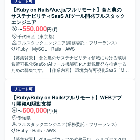
開発をご担当いただきます。人材紹介・マッチングサービ
リモート可
スの開発チームに所属し、インターネットサービスの顧客
【Ruby on Rails/Vue.js/フルリモート】食と農の
価値向上を目的とした開発や、社内基幹業務システムの業
サステナビリティSaaS AIツール開発フルスタック
務生産性向上のための開発など、多岐にわたる開発案件に
エンジニア
携わっていただきます。 5年近い歴史のあるプロダクトのた
550,000
〜
円/月
め、既存の開発基盤や組織風土をキャッチアップいただき
千代田区（東京都）
つつ、プロダクト開発に参画していただきます。 フルサイ
フルスタックエンジニア
(業務委託・フリーランス)
クル型のプロダクト開発現場として、数人月単位のプロジ
Ruby
・
MySQL
・
Rails
・
AWS
ェクトにおける要件定義〜設計〜実装〜テストまでの各工
程を、計画策定から一貫してご担当いただきます。 また、
【募集背景】 食と農のサステナビリティ領域における環境
アーキテクチャ選定やパフォーマンス改善などの技術的な
負荷可視化SaaSのAIツール機能強化と新規開発を推進する
判断において、自ら根拠を持って意思決定し、若手メンバ
ための募集です。 【作業内容】 環境負荷可視化SaaS「My
ーの多いチームを率いていただきます。 【求める人物像】
エコものさし」におけるAIツール「Food AI Ideator (FAI)」
プロダクトや事業内容への理解を深めながら、安定的かつ
の新規開発および商品改良設計を行っていただきます。
長期的に参画いただける方を求めております。複数のエン
Ruby on RailsおよびVue.jsを用いた自社プロダクト・AIツ
リモート可
ジニア、PdM、デザイナーと密に協働しながら開発を進め
ールのフロントエンドおよびバックエンド開発を担当し、
【Ruby/Ruby on Rails/フルリモート】WEBアプ
る環境のため、コラボレーションとコミュニケーションを
クライアントの声を直接反映させる形で商品の改良設計を
リ開発AI駆動支援
大切にし、自発的に周囲と連携しながら課題解決に取り組
進めていただきます。GCP（Vertex AI等）やAIコーディン
600,000
〜
円/月
める方にマッチいたします。 明確なアーキテクチャが存在
グツールを組み合わせた先進的なAI機能の実装に携わり、3
愛知県
しない状況でも、業務の背景や全体像を把握したうえで自
～5人程度のチームでアジャイルな機能開発およびコード管
フルスタックエンジニア
(業務委託・フリーランス)
ら考えて推進できる方や、各案件について表層的な機能理
理・プロジェクト推進を行っていただきます。要件定義か
Ruby
・
Rails
・
AWS
解にとどまらず、用いられている技術や直面した課題、そ
ら基本設計、詳細設計、実装、テスト、運用・保守、プロ
の対応策といった思考プロセスまで踏み込んで考えられる
ダクト改良まで一貫して関わっていただきます。 【求める
【募集背景】 グループウェアの改修及び、ヘルプデスク自