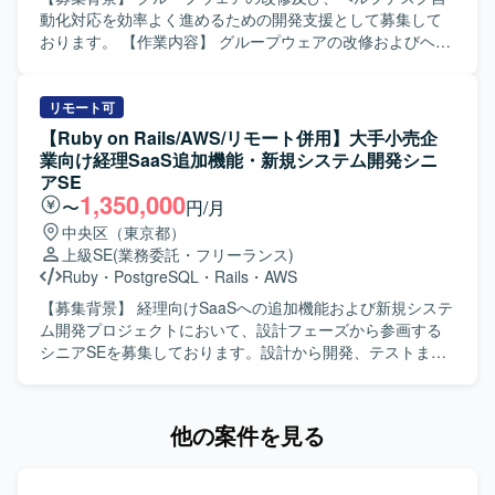
方を歓迎いたします。 【ポジションの魅力】 グロース型の
人物像】 システム全体の設計や仕組みづくり、アーキテク
動化対応を効率よく進めるための開発支援として募集して
小規模案件が多く、事業やプロダクトへの理解を深めなが
チャの選定に主体的に挑戦したい方を求めています。新し
おります。 【作業内容】 グループウェアの改修およびヘル
ら、継続的な改善や機能追加を通じてユーザー価値の向上
いプロダクトを0→1で育てる過程に興味があり、スタート
プデスク自動化対応の一環としてのビジネスチャット連携
に直接貢献できるポジションです。フルサイクルで開発工
アップでの開発に深く関わりたい方にマッチします。サス
におけるプラグイン開発等を行っていただきます。Cloude
程を担当できるため、要件定義から実装・テストまで一貫
テナビリティ分野（環境問題、食・農の課題解決）への興
Codeを利用し、バグやセキュリティインシデントの抽出お
リモート可
した経験を積むことができ、アーキテクチャ選定やパフォ
味・関心をお持ちの方を歓迎いたします。 【ポジションの
よび改修を実施していただきます。アジャイル開発手法を
【Ruby on Rails/AWS/リモート併用】大手小売企
ーマンス改善など技術的な意思決定にも主体的に関わるこ
魅力】 環境負荷可視化という社会的意義の高い領域で、自
用いて開発を推進していただきます。 【求める人物像】 現
業向け経理SaaS追加機能・新規システム開発シニ
とができます。若手メンバーの多いチームを率いる経験を
社SaaSプロダクトのAIツール開発にフルスタックで関わる
場優先で物事を考えられるマインドをお持ちの方を求めて
アSE
通じて、技術的リードやチームビルディングのスキルも磨
ことができます。スタートアップならではのスピード感の
おります。協調性や積極性があり、コミュニケーションを
1,350,000
〜
円/月
いていただけます。 【開発環境】 バックエンドはRuby、
中で、クライアントの声を直接プロダクトに反映させる経
取りながら開発を進めていただける方です。 【ポジション
中央区（東京都）
Ruby on Railsを中心とし、フロントエンドには
験を積むことができ、GCP（Vertex AI等）や最新のAIコー
の魅力】 AI駆動による効率的な開発を経験することがで
上級SE
(業務委託・フリーランス)
TypeScript、React.js、Jest、CodeceptJS、Playwright、
ディングツールを活用した先進的な開発に携わることがで
き、Cloude Codeを活用したバグやセキュリティインシデ
Ruby
・
PostgreSQL
・
Rails
・
AWS
Storybookなどを活用しております。インフラは
きます。 【開発環境】 フロントエンドはVue.js 3系および
ント対応に携わることで、高度な開発スキルやセキュリテ
AWS（ALB、Fargate、Aurora、S3、Lambda、
Nuxt.js 3系、バックエンドはRuby 3系およびRuby on Rails
ィに関する知見を深めていただけます。 【開発環境】 アジ
【募集背景】 経理向けSaaSへの追加機能および新規システ
CloudFront、ElastiCache、WAFなど）上に構築されてお
7系を利用しています。DBはMySQL 8系、コンテナは
ャイル開発手法を用いた環境で、AWSなどのインフラやAI
ム開発プロジェクトにおいて、設計フェーズから参画する
り、Dockerを使用したコンテナ環境で運用しております。
Dockerを使用しています。インフラはAWS（EC2, Aurora,
駆動の技術を活用して開発を行っていただきます。
シニアSEを募集しております。設計から開発、テストまで
データベースはMySQL、Redis、Elasticsearchを利用し、
SES, WAF, S3等）およびGCP（Vertex AIなど）を組み合わ
を推進し、多数のステークホルダーが関わる中で設計品質
Nginxを用いた構成となっております。開発フローでは
せ、CIにはCircleCIを利用しています。開発ツールとして
の担保とプロジェクト推進の両輪を担っていただきます。
Github、GitHub ActionsやJenkins、Slackを活用し、
GitHub, Github Projects, Notion, Teams, Slack, Google
【作業内容】 設計課題ドキュメントの作成・管理（課題の
他の案件を見る
Datadog、Fluentd、BigQuery、Redashなどによるモニタ
Meet、AIコーディングツールとしてVisual Studio Code,
整理・起票、関係者との解消推進）を主担当として実施い
リングやデータ分析の仕組みが整っております。
Cursor, Claude Code, Gemini CLIを使用しています。
ただきます。設計からテストにかけてのWBS策定および進
捗管理を行っていただきます。Ruby on Railsを用いた汎用