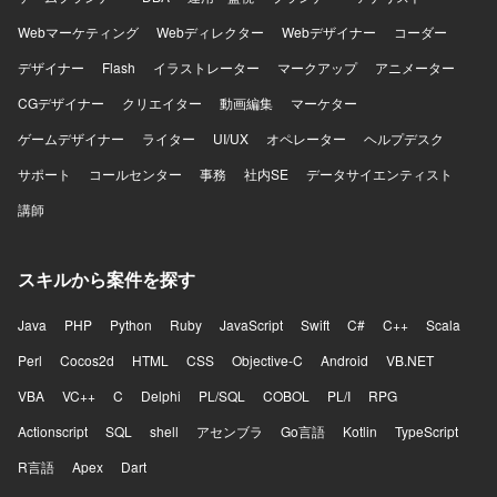
エンドはGo、Ruby on Rails、Unicorn、Nginx、
PostgreSQL、Redis、Docker、Elasticsearchなどを利用し
Webマーケティング
Webディレクター
Webデザイナー
コーダー
ております。フロントエンドはTypeScript、React、
デザイナー
Redux、styled-components、Storybook、Webpackなどを
Flash
イラストレーター
マークアップ
アニメーター
利用しております。インフラはAWS（EC2、RDS、
CGデザイナー
クリエイター
動画編集
マーケター
ElastiCache、S3、ElasticsearchService、Lambda、
ElasticBeanstalkなど）、Ansible、Datadog、CircleCI、
ゲームデザイナー
ライター
UI/UX
オペレーター
ヘルプデスク
Engine Yardなどを利用しております。その他、GitHub、
サポート
コールセンター
事務
社内SE
データサイエンティスト
Slack、JIRA、Notionなどのツールを利用しております。
講師
スキルから案件を探す
Java
PHP
Python
Ruby
JavaScript
Swift
C#
C++
Scala
Perl
Cocos2d
HTML
CSS
Objective-C
Android
VB.NET
VBA
VC++
C
Delphi
PL/SQL
COBOL
PL/I
RPG
Actionscript
SQL
shell
アセンブラ
Go言語
Kotlin
TypeScript
R言語
Apex
Dart