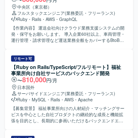
中央区（東京都）
フルスタックエンジニア
(業務委託・フリーランス)
Ruby
・
Rails
・
AWS
・
GraphQL
【作業内容】 運送会社向けクラウド業務支援システムの開
発・保守をお願いします。 導入企業60社以上、車両管理・
運行管理・請求管理など運送業務全般をカバーするBtoB
SaaSです。 新機能の設計・実装（バックエンド / フロント
エンド）を行います。 GraphQL APIの設計・実装を行いま
す。 既存機能の改善・バグ修正を行います。 コードレビュ
リモート可
ー、テスト整備を行います。 PMI（事業譲渡後の統合）に
【Ruby on Rails/TypeScript/フルリモート】福祉
伴うシステム改善を行います。 【開発環境】 フレームワー
事業所向け自社サービスのバックエンド開発
ク : Ruby 3.2 / Rails 7.1 フロントエンド : React 18 /
810,000
〜
円/月
TypeScript 5.1 / Apollo Client (GraphQL) デザインツール：
日本国外
Figma など データベース : Amazon RDS インフラ : AWS
サーバサイドエンジニア
(業務委託・フリーランス)
(ECS) バージョン管理 : Git/GitHub コミュニケーション/タ
Ruby
・
MySQL
・
Rails
・
AWS
・
Apache
スク管理 : Slack, Google Meet, Notion を利用しています。
【募集背景】 福祉事業所向けの人材紹介・マッチングサー
ビスを中心とした自社プロダクトの継続的な成長と機能拡
張を目的とし、長期的に参画いただけるバックエンドエン
ジニアを募集しております。 【作業内容】 福祉事業所の支
援サービスを運営している企業にて、自社サービスの追加