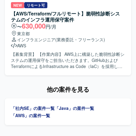
システム（オンプレミス）を中心としたシステム環境に携
す。 基本設計・詳細設計、設計レビューを実施し、品質を
NEW
リモート可
わっていただきます。
担保しながら開発を進めていただきます。 開発メンバーへ
【AWS/Terraform/フルリモート】脆弱性診断シス
のタスク割り振りや進行管理など、プロジェクトリーダー
テムのインフラ運用保守案件
としてのマネジメントも行っていただきます。 【求める人
630,000
〜
円/月
物像】 プロジェクトの目的達成に向けて主体的に動き、自
東京都
ら課題を見つけて解決へ導ける方を求めております。 AI技
インフラエンジニア
(業務委託・フリーランス)
術や新しい開発手法に対して前向きにキャッチアップし、
AWS
チームへ知見を共有していただける方を歓迎いたします。
【ポジションの魅力】 AIチームの一員として、AIを活用し
【募集背景】 【作業内容】 AWS上に構築した脆弱性診断シ
たWeb系業務システム開発に上流工程から関わることがで
ステムの運用保守をご担当いただきます。GitHubおよび
きます。 Next.jsやLaravelを用いたモダンな技術スタックで
TerraformによるInfrastructure as Code（IaC）を採用し、
の開発に携わりながら、プロジェクトリーダーとしての経
AWSインフラの運用保守、障害対応、変更作業、改善対応
験を積むことができます。 AI関連技術やクラウド技術の知
を行っていただきます。 【求める人物像】 主体的に課題を
見を深めつつ、企画・設計から開発まで幅広い工程に関与
発見し、改善提案・実行ができる方を求めています。 【ポ
他の案件を見る
できるポジションです。 【開発環境】 Next.jsやLaravelを
ジションの魅力】 Infrastructure as Code（IaC）を活用し
中心としたWebアプリケーション開発環境で、AWS上の各
たAWSインフラの運用保守に携わることができます。 【開
種サービスを活用したシステム構成となります。 コンテナ
発環境】 AWS、Terraform、GitHub、Linux、Dockerを使用
「社内SE」の案件一覧
「Java」の案件一覧
技術なども用いながら、AI関連のAPIやサービスと連携した
します。
機能開発を行っております。
「AWS」の案件一覧