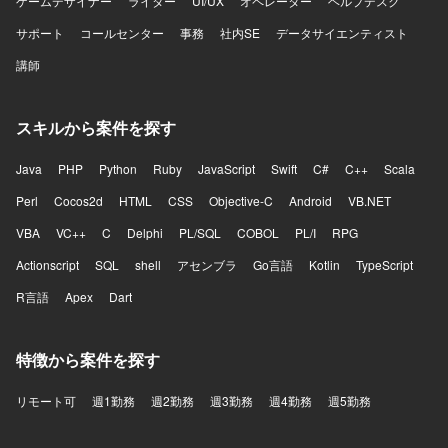
ゲームデザイナー
ライター
UI/UX
オペレーター
ヘルプデスク
サポート
コールセンター
事務
社内SE
データサイエンティスト
講師
スキルから案件を探す
Java
PHP
Python
Ruby
JavaScript
Swift
C#
C++
Scala
Perl
Cocos2d
HTML
CSS
Objective-C
Android
VB.NET
VBA
VC++
C
Delphi
PL/SQL
COBOL
PL/I
RPG
Actionscript
SQL
shell
アセンブラ
Go言語
Kotlin
TypeScript
R言語
Apex
Dart
特徴から案件を探す
リモート可
週1勤務
週2勤務
週3勤務
週4勤務
週5勤務