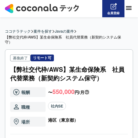
会員登録
>
>
>
ココナラテック
案件を探す
Javaの案件
【弊社交代枠/AWS】某生命保険系　社員代替業務（新契約システム保
守）
リモート可
募集終了
【弊社交代枠/AWS】某生命保険系 社員
代替業務（新契約システム保守）
550,000
報酬
〜
円/月
社内SE
職種
港区（東京都）
場所