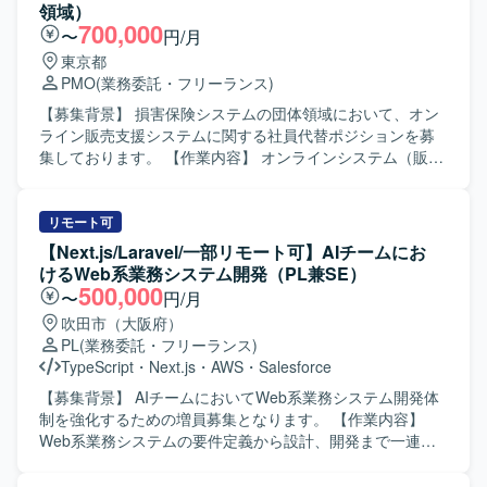
基幹システムにおける新機能開発プロジェクトに上流工程
監視およびWebhook連携設定、環境別運用ルール整理
領域）
から関わることができ、ビジネス部門と開発側の双方に近
（DEV／DR／本番）、環境構築・テスト・運用設計・運用
700,000
〜
円/月
い立場で価値提供できるポジションです。 要件定義や設
ツール開発支援などをお任せいたします。 JP1-AJS担当の
東京都
計、各種レビューを通じて、システム全体の構造理解や業
方には、Service起動停止・運転再開、系切替・LB片寄せ、
PMO
(業務委託・フリーランス)
務知見を深めることができます。 リーダー枠として参画い
リグレッション試験やハッシュ比較によるマスタ正常性確
ただく場合は、要件定義や仕様調整をリードしながら、開
認、処理時間推移・Java-GC推移・JOB実行時短時間性能
【募集背景】 損害保険システムの団体領域において、オン
発メンバーとの技術的な対話を通じてプロジェクトを推進
推移の確認、ログローテや性能情報収集の実行処理、バッ
ライン販売支援システムに関する社員代替ポジションを募
する経験を積むことができます。 【開発環境】 基幹システ
クアップなどをお任せいたします。 【求める人物像】 顧客
集しております。 【作業内容】 オンラインシステム（販売
ムの新機能開発プロジェクトにおける要件定義および設計
と直接コミュニケーションを取りながら、要件確認や課題
支援システム）の社員代替業務として、開発会社の進捗・
工程を中心とした環境での業務となります。具体的な技術
整理を主体的に進められる方を求めております。自走して
課題・リスク管理を行っていただきます。 開発会社の成果
スタックやプロダクト環境は、既存の基幹システムと連携
業務を推進し、周囲と連携しながら改善提案や運用高度化
物レビューや、他部門との各種調整および取りまとめを実
リモート可
した形での検討・レビューを行っていただきます。
に取り組んでいただける方が望ましいです。 【ポジション
施していただきます。 ビジネス部門との要件調整や、各種
【Next.js/Laravel/一部リモート可】AIチームにお
の魅力】 高セキュリティ環境における基盤再構築および運
調査および問い合わせ対応を担当していただきます。 各種
けるWeb系業務システム開発（PL兼SE）
用移管の上流から携わることができ、JP1およびIaCを活用
会議やレビューの運営支援にも携わっていただきます。
500,000
〜
円/月
した運用設計・構築の経験を深めることができます。顧客
【求める人物像】 関係者と円滑にコミュニケーションを取
吹田市（大阪府）
との直接コミュニケーションを通じて、要件定義や課題解
りながら主体的に業務を推進できる方を求めております。
PL
(業務委託・フリーランス)
決のスキルも伸ばせるポジションです。 【開発環境】
複数のステークホルダーと調整しながらプロジェクトを前
TypeScript
・
Next.js
・
AWS
・
Salesforce
Talend を用いたマスタデータ連携基盤、高セキュリティ環
に進めていくことに前向きに取り組める方を歓迎いたしま
境（SDPF）上でのAnsibleによるIaCベースの基盤構築、お
す。 【ポジションの魅力】 損害保険の団体領域におけるオ
【募集背景】 AIチームにおいてWeb系業務システム開発体
よびJP1-IM／JP1-AJSによる監視・ジョブ管理を利用いた
ンラインシステムに深く関わることで、業務知識とITスキ
制を強化するための増員募集となります。 【作業内容】
します。
ルの双方を高めていただけます。 開発会社やビジネス部門
Web系業務システムの要件定義から設計、開発まで一連の
と連携しながら、上流工程やマネジメント寄りの経験を積
工程をご担当いただきます。 AI駆動開発のコンセプトに基
むことができるポジションです。 【開発環境】 WEBサーバ
づき、AIを組み込んだ各種機能開発を行っていただきま