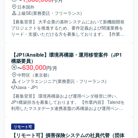
日本国外
上級SE
(業務委託・フリーランス)
【募集背景】 大手企業の基幹システムにおいて新機能開発
プロジェクトを推進するため、要件定義および関連業務を
リード・支援いただける方を募集しております。 【作業内
容】 大手企業の基幹システムにおける新機能開発プロジェ
クトに参画いただきます。 ビジネス部門との要件整理や関
係システムとの仕様調整を行いながら、要件定義工程を中
【JP1/Ansible】環境再構築・運用移管案件（JP1
心にプロジェクト推進を支援していただきます。 各種設計
構築要員）
書レビューに向けた検討や、要件定義書・設計書などのド
630,000
〜
円/月
キュメント作成・レビューもご担当いただきます。 また、
中野区（東京都）
会議のファシリテーションや論点整理、関係者間の合意形
インフラエンジニア
(業務委託・フリーランス)
成を主体的に進めていただきます。 【求める人物像】 シス
Java
・
JP1
テム開発の上流工程に強みを持ち、開発経験を背景に要件
定義・設計・開発寄りの実務に継続して関わってこられた
【募集背景】 環境再構築および運用ベンダ移管に伴い、
方を求めております。 論理的思考力をもとに課題や論点を
JP1構築担当を募集しております。 【作業内容】 Talendを
構造化し、関係者へ分かりやすく説明できる方を歓迎いた
利用したマスタデータ連携基盤の再構築および運用ベンダ
します。 ビジネス部門やベンダー、社内外のシステム担当
移管に向けた作業をご担当いただきます。高セキュリティ
者など多様なステークホルダーと円滑にコミュニケーショ
環境上で、AnsibleによるIaCベースの基盤構築・運用を行い
ンを取りながら、要望を整理し開発側へ適切に落とし込め
ます。 JP1-IM担当の方には、JP1-IMによる監視設計・構
リモート可
る方を想定しています。 【ポジションの魅力】 大手企業の
築、REST／Ping／プロセス／リソース監視設定、イベント
【リモート可】損害保険システムの社員代替（団体