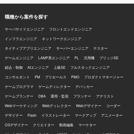
職種から案件を探す
サーバサイドエンジニア
フロントエンドエンジニア
インフラエンジニア
ネットワークエンジニア
ネイティブアプリエンジニア
サーバーエンジニア
テスター
ゲームエンジニア
LAMP系エンジニア
PL
汎用機
ブリッジSE
組込・制御
AIエンジニア
上級SE
フルスタックエンジニア
コンサルタント
PM
プリセールス
PMO
プロダクトマネージャー
ゲームプログラマ
ゲームディレクター
デバッカー
ゲームプランナー
DBA
運用・監視
プランナー
アナリスト
Webマーケティング
Webディレクター
Webデザイナー
コーダー
デザイナー
Flash
イラストレーター
マークアップ
アニメーター
CGデザイナー
クリエイター
動画編集
マーケター