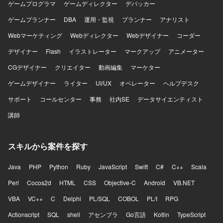
ゲームプログラマ
ゲームディレクター
デバッカー
クインフラ環境です。
ゲームプランナー
DBA
運用・監視
プランナー
アナリスト
Webマーケティング
Webディレクター
Webデザイナー
コーダー
デザイナー
Flash
イラストレーター
マークアップ
アニメーター
CGデザイナー
クリエイター
動画編集
マーケター
ゲームデザイナー
ライター
UI/UX
オペレーター
ヘルプデスク
サポート
コールセンター
事務
社内SE
データサイエンティスト
講師
スキルから案件を探す
Java
PHP
Python
Ruby
JavaScript
Swift
C#
C++
Scala
Perl
Cocos2d
HTML
CSS
Objective-C
Android
VB.NET
VBA
VC++
C
Delphi
PL/SQL
COBOL
PL/I
RPG
Actionscript
SQL
shell
アセンブラ
Go言語
Kotlin
TypeScript