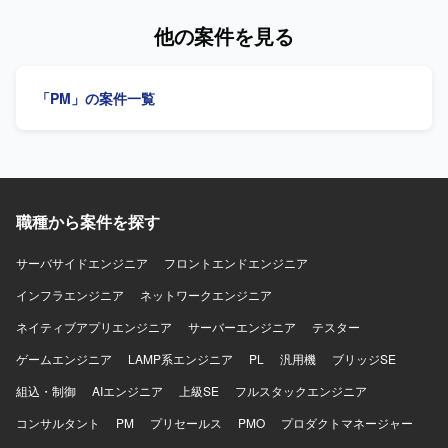
容】 ゼロトラストネットワーク（SASE/SSE）の構築・運
更改およびZTNA導入プロジェクトに参画することで、
用体制を立ち上げていただきます。NW領域（WAN、
他の案件を見る
Zscalerをはじめとしたゼロトラスト関連技術やNWセキュ
IPSec、DNS、DHCP等）およびNWセキュリティ領域
リティ、認証基盤、運用設計に関する実務経験を広く積む
（FW、URLフィルタ等のポリシー）の設計・構築・移行・
ことができます。大規模ユーザ展開や運用展開に関わるこ
運用を行っていただきます。お客様との調整・コミュニケ
「PM」の案件一覧
とで、上流から下流まで一連のプロセスに携われる点も魅
ーションを行いながら、運用設計や手順化、ベンダ管理を
力です。 【開発環境】 Zscaler(ZIA/ZPA想定)、Cisco
含む体制づくりを実施していただきます。WAN・IPSec・
AnyConnect、FortiGate、EntraID/AzureAD等の認証基盤、
FWポリシーの設計と運用をお客様と会話しながら回してい
ZTNA/SASE関連ソリューションを活用したネットワークお
ただきます。 【求める人物像】 WANやIPSec、FWポリシ
よびセキュリティ環境です。
ーに関する知識と運用経験を活かしながら、お客様とコミ
ュニケーションを取りつつ設計から運用まで主体的に対応
職種から案件を探す
していただける方を求めています。既存体制の課題を理解
し、運用体制の立て直しに前向きに取り組んでいただける
方が望ましいです。 【ポジションの魅力】 ゼロトラストネ
サーバサイドエンジニア
フロントエンドエンジニア
ットワークの構築・運用体制立ち上げに中心メンバーとし
インフラエンジニア
ネットワークエンジニア
て関わることができる案件です。既存ベンダーの交代枠の
ため、予算と席が確保されており意思決定が速い環境でご
ネイティブアプリエンジニア
サーバーエンジニア
テスター
参画いただけます。NS側のマネジメント支援も付いてお
ゲームエンジニア
り、メンバークラスの方でも支えられる体制の中で経験を
LAMP系エンジニア
PL
汎用機
ブリッジSE
積むことができます。 【開発環境】 ゼロトラストネットワ
組込・制御
AIエンジニア
上級SE
フルスタックエンジニア
ーク（SASE/SSE）環境におけるNW領域（WAN、IPSec、
DNS、DHCP等）およびNWセキュリティ領域（FW、URL
コンサルタント
PM
プリセールス
PMO
プロダクトマネージャー
フィルタ等）の設計・構築・移行・運用を行うネットワー