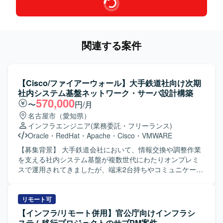
関連する案件
【Cisco/ファイアーウォール】大手鉄道社向け次期
社内システム基盤ネットワーク・サーバ設計構築
570,000
〜
円/月
名古屋市（愛知県）
インフラエンジニア
(業務委託・フリーランス)
Oracle
・
RedHat
・
Apache
・
Cisco
・
VMWARE
【募集背景】 大手鉄道会社において、情報交換や調整作業
を支える社内システム基盤が複数世代にわたりオンプレミ
スで運用されてきましたが、端末2台持ちやコミュニケーシ
ョンの非効率性、バージョンアップ負荷の高止まりといっ
た課題が顕在化しているため、次期基盤への全面刷新プロ
ジェクトが立ち上がりました。 【作業内容】 6代目社内シ
リモート可
ステム基盤の刷新プロジェクトに参画し、ネットワーク系
【インフラ/リモート併用】官公庁向けインフラシ
およびサーバ系インフラの設計・構築・テストをご担当い
ステム移行プロジェクトのサブPM案件