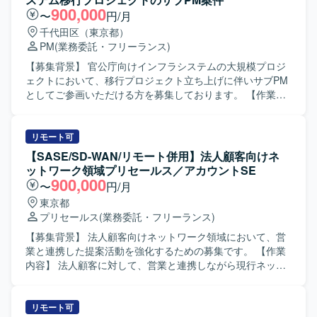
ただきます。 ネットワーク系では、FW/スイッチ/ストレー
900,000
〜
円/月
ジ/リモート環境、NTP/証明書/RADIUS/DHCP/DNS/無線と
千代田区（東京都）
いった各領域において、詳細設計、構築手順書作成、単体
PM
(業務委託・フリーランス)
テスト項目書作成、環境構築、単体テスト、結合テスト、
総合テストまで一連の工程を担当していただきます。 サー
【募集背景】 官公庁向けインフラシステムの大規模プロジ
バ系では、物理サーバ/仮想化基盤、DB/データ連携/OS/保
ェクトにおいて、移行プロジェクト立ち上げに伴いサブPM
全/機器設置調整といった領域にて、サーバおよび仮想化基
としてご参画いただける方を募集しております。 【作業内
盤の設計・構築、各種ミドルウェア・DB・データ連携・保
容】 PMチームに所属し、移行プロジェクトに関する各社ス
全機構の設計・構築、ならびにテスト計画・実施・結果整
ケジュール管理および管理資料の更新を行っていただきま
理などを行っていただきます。 プロジェクト全体として
す。 また、会議体の調整およびアジェンダ、議事録作成、
リモート可
は、詳細設計～各種テスト～切替までの長期フェーズにわ
会議のファシリテーションを担当していただきます。全体
【SASE/SD-WAN/リモート併用】法人顧客向けネ
たり、段階的に環境を構築しながら、既存環境から新基盤
では50～60名規模の会議体を取りまとめていただきます。
ットワーク領域プリセールス／アカウントSE
へのスムーズな移行を進めていきます。 【求める人物像】
【求める人物像】 関係者との円滑なコミュニケーションを
900,000
〜
円/月
インフラ基盤の大規模更改プロジェクトにおいて、担当領
図りながら、主体的に課題を整理しプロジェクトを推進し
東京都
域の技術的な深い理解を持ちつつ、関連チームと連携しな
ていただける方を求めております。 【ポジションの魅力】
プリセールス
(業務委託・フリーランス)
がら主体的に設計・構築・テストを推進できる方を求めて
官公庁向けの大規模インフラシステムにおける長期の移行
います。 複数プロダクトが連携する環境のため、周辺領域
プロジェクトに参画することで、複数社が関わるプロジェ
【募集背景】 法人顧客向けネットワーク領域において、営
にも関心を持ち、仕様や構成を自らキャッチアップしなが
クトマネジメントや大規模会議体運営の経験を積んでいた
業と連携した提案活動を強化するための募集です。 【作業
ら、課題やリスクを早期に発見し共有できる方が望ましい
だけます。 【開発環境】 官公庁向けインフラシステムの設
内容】 法人顧客に対して、営業と連携しながら現行ネット
です。 ドキュメント作成やレビューなども多いため、丁寧
計および構築プロジェクトとなります。
ワーク構成や課題を分析し、最新のネットワークトレンド
なコミュニケーションとチームでの協調性を重視される方
を踏まえた改善提案を実施していただきます。顧客との打
にマッチします。 【ポジションの魅力】 大規模な社内シス
ち合わせやヒアリングを通じて要件を整理し、提案資料の
リモート可