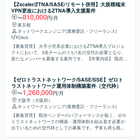
テム基盤の刷新プロジェクトに参画することで、ネットワ
作成やソリューションの検討をリードしていただきます。
【Zscaler/ZTNA/SASE/リモート併用】大規模端末
ークからサーバ、仮想化基盤、ストレージ、認証基盤、
【求める人物像】 顧客視点で課題を整理し、自ら主体的に
VPN更改におけるZTNA導入支援案件
DB、保全機構まで幅広いインフラ技術に関わることができ
提案活動をリードできる方を求めています。関係者と円滑
810,000
〜
円/月
ます。 長期にわたるプロジェクトの中で、詳細設計からテ
にコミュニケーションを取りながら業務を推進できる方を
東京都
スト、切替まで一連の工程を経験できるため、インフラエ
歓迎いたします。 【ポジションの魅力】 法人顧客のネット
ネットワークエンジニア
(業務委託・フリーランス)
ンジニアとしてのスキルを体系的かつ実践的に高めること
ワーク領域における上流工程から提案まで一貫して関わる
Cisco
ができます。 複数領域でのメンバー募集が行われているた
ことができ、最新のネットワークトレンドやソリューショ
め、得意領域を活かしながら、将来的には周辺領域へスキ
ンに触れながら提案スキルを高めていただけます。営業と
【募集背景】 大手小売系企業におけるZTNA導入プロジェ
ルを広げていくキャリアパスも描きやすい環境です。 【開
一体となって顧客の課題解決に貢献できるポジションで
クトにおいて、3名チームのうち1名の交代が必要となり、
発環境】 ネットワーク：Ciscoスイッチ（C9200L、
す。 【開発環境】 WAN、LAN、WLAN、SASE、SD-WAN
新たなメンバーを募集する案件です。 【作業内容】 既存
C9300X、Nexus 9000シリーズ）、Thunderシリーズ負荷
などのネットワーク技術を用いたソリューション提案を行
VPN環境からZscalerへの移行に伴い、ZTNA/SASE導入支援
分散装置、SRX340、PA-550、Panorama、NetApp
います。
を行っていただきます。既存VPN環境調査やアクセス制御
AFF/FASシリーズ 認証・時刻・無線：TS-2220-
設計、認証・権限設計、ネットワーク設計および移行設
【ゼロトラストネットワーク/SASE/SSE】ゼロト
33（NTP）、NetAttestD3（DNS/DHCP）、
計、運用設計などを担当していただきます。また、テスト
ラストネットワーク運用体制構築案件（交代枠）
NetAttestEPS（認証局/証明書）、Catalyst CW9800M（無
計画の策定および推進、ユーザ展開支援、障害や問い合わ
1,260,000
〜
円/月
線LANコントローラ） サーバ・仮想化：VSAN Ready Node
せ対応まで一貫してご対応いただきます。設計書は整備済
大阪市（大阪府）
R670、PowerEdge R470、vSphere ESXi、vSphere
みのため、基本的には既存設計に沿ってテストからユーザ
ネットワークエンジニア
(業務委託・フリーランス)
vCenter、VCF Operations、NSX Manager、Security
展開までを進めていただきます。 【求める人物像】 ネット
Services Platform、VCF cloud builder DB・ミドルウェア
ワークだけでなく認証や運用の観点を持ち、ユーザ展開や
【募集背景】 既存ベンダーのパフォーマンスが低く、ゼロ
等：Oracle Standard Edition、HULFT、Pacemaker、
問い合わせ対応を含めて柔軟に対応できる方を求めていま
トラストネットワークの構築・運用体制を組み直す必要が
Postfix、squid OS：Windows Server、Redhat系OS
す。ZTNAやSASE領域へのキャッチアップ意欲が高く、関
出ているための交代枠としての募集です。予算も席も既に
連技術への理解を深めながら主体的に動いていただける方
存在する枠のため、決裁が早いのが特徴です。 【作業内
が望ましいです。 【ポジションの魅力】 大規模な端末VPN