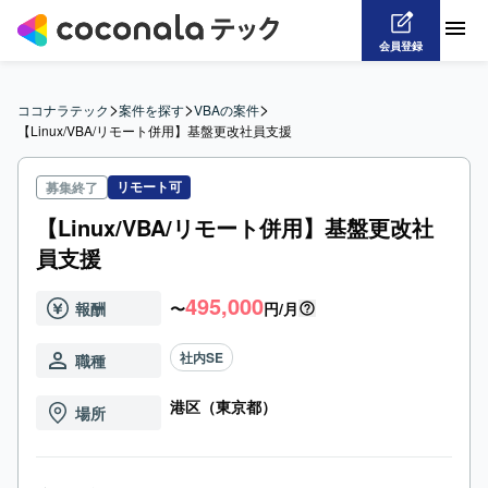
会員登録
>
>
>
ココナラテック
案件を探す
VBAの案件
【Linux/VBA/リモート併用】基盤更改社員支援
リモート可
募集終了
【Linux/VBA/リモート併用】基盤更改社
員支援
495,000
報酬
〜
円/月
社内SE
職種
港区（東京都）
場所