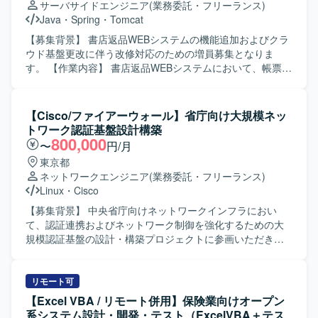
サーバサイドエンジニア
(業務委託・フリーランス)
ら課題を抽出し、改善提案や技術的な検討を主体的に進め
Java
・
Spring
・
Tomcat
ていただける方にマッチする環境です。 【ポジションの魅
力】 金融系システムにおける基盤更改プロジェクトに参画
【募集背景】 書店返品WEBシステムの機能追加およびクラ
いただくことで、大規模な基盤設計やジョブ管理設計の経
ウド基盤更改に伴う改修対応のための増員募集となりま
験を積むことができます。移行支援や保守フェーズまで関
す。 【作業内容】 書店返品WEBシステムにおいて、帳票出
わることで、長期的なライフサイクルを見据えた設計スキ
力機能の改修およびクラウド基盤更改に伴う既存資産の移
ルの向上も期待できます。 【開発環境】 Linuxサーバを中
行対応を行っていただきます。案件Aでは既存帳票テンプレ
心とした環境で、JP1によるジョブ管理やパッケージソフト
ートへの分岐追加を中心とした軽微改修を行い、既存Java
【Cisco/ファイアーウォール】省庁向け大規模ネッ
ウェアを組み合わせたシステム基盤構成となっておりま
／Springシステムの改修からテストまでを単独で遂行して
トワーク認証基盤設計構築
す。
いただきます。案件Bではクラウド基盤切り替えに伴うPoC
800,000
〜
円/月
後の改修およびテスト工程を担当し、併せて調査、解析、
東京都
トラブルシュート業務にも対応していただきます。 【求め
ネットワークエンジニア
(業務委託・フリーランス)
る人物像】 与えられたタスクを責任感を持ってやり遂げる
Linux
・
Cisco
ことができる方を求めています。既存システムの仕様をキ
ャッチアップし、自ら調査しながら課題解決に取り組める
【募集背景】 中央省庁向けネットワークインフラにおい
方です。チームメンバーやリーダーと連携しながら円滑に
て、認証連携およびネットワーク制御を強化するための大
コミュニケーションを取れる方です。 【ポジションの魅
規模認証基盤の設計・構築プロジェクトに参画いただきま
力】 既存Java／Springシステムの改修からテストまで一連
す。 【作業内容】 Cisco機器（Catalyst, WLC, ISE, DNAC
の工程を経験できるため、アプリケーション改修スキルを
等）を用いた認証連携・ネットワーク制御の設計および構
実務的に高めることができます。クラウド基盤更改に伴う
築を行っていただきます。 RADIUS / LDAPを用いたユーザ
リモート可
既存資産の移行やPoC後の改修に携わることで、基盤更改
ー・端末認証基盤の設計・構築を実施していただきます。
【Excel VBA / リモート併用】保険業向けオープン
プロジェクトの流れやトラブルシュートのノウハウも習得
安全な無線LAN（Wi-Fi）環境の設計・構築および電波・ア
系システム設計・開発・テスト（ExcelVBA＋テス