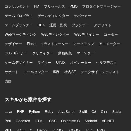
コンサルタント
PM
プリセールス
PMO
プロダクトマネージャー
ゲームプログラマ
ゲームディレクター
デバッカー
ゲームプランナー
DBA
運用・監視
プランナー
アナリスト
Webマーケティング
Webディレクター
Webデザイナー
コーダー
デザイナー
Flash
イラストレーター
マークアップ
アニメーター
CGデザイナー
クリエイター
動画編集
マーケター
ゲームデザイナー
ライター
UI/UX
オペレーター
ヘルプデスク
サポート
コールセンター
事務
社内SE
データサイエンティスト
講師
スキルから案件を探す
Java
PHP
Python
Ruby
JavaScript
Swift
C#
C++
Scala
Perl
Cocos2d
HTML
CSS
Objective-C
Android
VB.NET
VBA
VC++
C
Delphi
PL/SQL
COBOL
PL/I
RPG