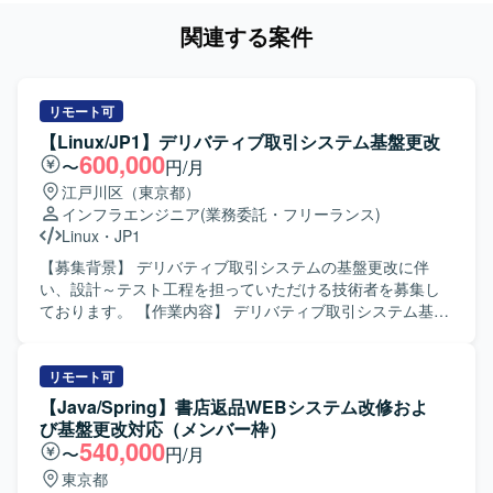
関連する案件
リモート可
【Linux/JP1】デリバティブ取引システム基盤更改
600,000
〜
円/月
江戸川区（東京都）
インフラエンジニア
(業務委託・フリーランス)
Linux
・
JP1
【募集背景】 デリバティブ取引システムの基盤更改に伴
い、設計～テスト工程を担っていただける技術者を募集し
ております。 【作業内容】 デリバティブ取引システム基盤
更改プロジェクトにおいて、Linuxサーバ環境を中心とした
基本設計からテストまでをご担当いただきます。構築作業
は他チームが担当するため、主に要件を踏まえた設計書作
リモート可
成、パッケージを含む設定内容の検討・レビュー、JP1を含
【Java/Spring】書店返品WEBシステム改修およ
むジョブ設計の検討、各種テスト計画・テスト仕様書作成
び基盤更改対応（メンバー枠）
およびテスト実施・結果検証などを行っていただきます。
540,000
〜
円/月
【求める人物像】 関係者と円滑にコミュニケーションを取
東京都
りながら業務を進めていただける方を求めております。自