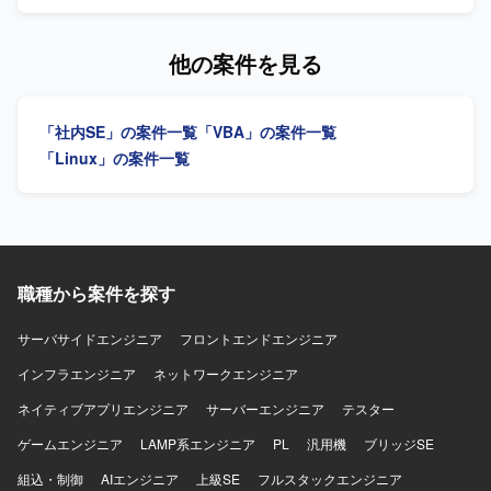
同時に深めていただけます。設計・開発からテストまで一
務効率化ツールの構築を行っていただきます。システム運
連の工程に関わることで、アプリケーションスペシャリス
用保守および設計開発に携わっていただきます。 【求める
トとしてのスキルを幅広く磨いていただけます。 【開発環
人物像】 能動的に業務を推進し、関係部署や現場と円滑に
他の案件を見る
境】 Excel VBAを用いた開発環境を中心に、Linux環境など
連携できる方を求めています。 【ポジションの魅力】 販売
のオープン系技術を組み合わせたシステム開発およびテス
物流・生産管理領域のシステム保守開発に幅広く携わるこ
トを実施します。
とができます。 【開発環境】 Excel VBA、
「社内SE」の案件一覧
「VBA」の案件一覧
Oracle（PL/SQL）を使用します。
「Linux」の案件一覧
職種から案件を探す
サーバサイドエンジニア
フロントエンドエンジニア
インフラエンジニア
ネットワークエンジニア
ネイティブアプリエンジニア
サーバーエンジニア
テスター
ゲームエンジニア
LAMP系エンジニア
PL
汎用機
ブリッジSE
組込・制御
AIエンジニア
上級SE
フルスタックエンジニア