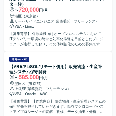
していただけます。 【開発環境】 Java／Springを用いた書
クセス制御の検討・実装を行っていただきます。 Linux /
ター枠）
店返品WEBシステムの既存環境上での開発および改修作業
Windowsサーバー上でのログ調査、証明書設定、認証連携
720,000
〜
円/月
を行っていただきます。帳票テンプレート改修やWARデプ
に伴う各種設定・検証作業を担当していただきます。 プロ
港区（東京都）
ロイ、テスト工程などを通じて、既存アプリケーションの
ジェクトに伴う設計書、パラメータシート、テスト仕様書
サーバサイドエンジニア
(業務委託・フリーランス)
保守開発に近い環境で作業していただきます。
などの技術ドキュメントを作成していただきます。 【求め
VBA
・
Linux
る人物像】 認証や証明書、ネットワークポリシー制御に強
みを持ち、高い専門性を活かして主体的に設計・構築をリ
【募集背景】 保険業様向けオープン系システムにおいて、
ードしていただける方を求めています。 【ポジションの魅
ITデリバリー環境の統合と効率化推進を目的としたプロジ
力】 中央省庁向けの重要度が高い大規模ネットワーク認証
ェクトが進行しており、その体制強化のための募集です。
基盤の設計・構築に携わることで、高度なセキュリティ要
【作業内容】 保険業様向けオープン系システムの設計・開
件に対応したネットワーク設計スキルを磨いていただけま
発・テスト業務をご担当いただきます。Excel VBAによる開
す。 Ciscoの先進的なソリューション（ISE、DNAC等）を
発や、Webアプリケーション、モバイルアプリケーショ
リモート可
活用した認証・ネットワーク制御の実務経験を深めること
ン、APIを対象としたテスト計画の作成およびテスト実施を
【VBA/PL/SQL/リモート併用】販売物流・生産管
ができます。 【開発環境】 ネットワーク製品： Cisco
行っていただきます。アジャイルデリバリーモデルに基づ
理システム保守開発
Catalyst, WLC, Cisco ISE, Cisco DNA Center (DNAC) 認証
き、スプリントテストへの参画を通じて品質向上に貢献し
585,000
〜
円/月
プロトコル： RADIUS, LDAP サーバーOS： Linux,
ていただきます。 【求める人物像】 生命保険分野の業務知
墨田区（東京都）
Windows Server（証明書・認証周り） 担当工程： 基本設
識を活かしながら、アジャイル開発環境で主体的に設計・
上級SE
(業務委託・フリーランス)
計〜詳細設計〜構築〜検証・テスト
開発・テストに取り組んでいただける方を求めています。
VBA
・
Oracle
・
AWS
Excel VBAなど既存のスキルを活かしつつ、テストプロセス
や品質向上に意欲的に取り組んでいただける方です。 【ポ
【募集背景】 【作業内容】 販売物流・生産管理システムの
ジションの魅力】 保険業界向けのオープン系システム開発
保守開発を担当していただきます。既存マクロコードやス
に携わることで、ドメイン知識とアジャイル開発の経験を
トアドプロシージャの読解、改修、データ抽出・分析、業