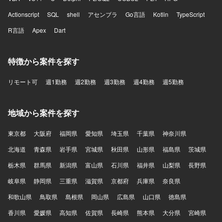
Actionscript
SQL
shell
アセンブラ
Go言語
Kotlin
TypeScript
R言語
Apex
Dart
特徴から案件を探す
リモート可
週1勤務
週2勤務
週3勤務
週4勤務
週5勤務
地域から案件を探す
東京都
大阪府
福岡県
愛知県
埼玉県
千葉県
神奈川県
北海道
青森県
岩手県
宮城県
秋田県
山形県
福島県
茨城県
栃木県
群馬県
新潟県
富山県
石川県
福井県
山梨県
長野県
岐阜県
静岡県
三重県
滋賀県
京都府
兵庫県
奈良県
和歌山県
鳥取県
島根県
岡山県
広島県
山口県
徳島県
香川県
愛媛県
高知県
佐賀県
長崎県
熊本県
大分県
宮崎県