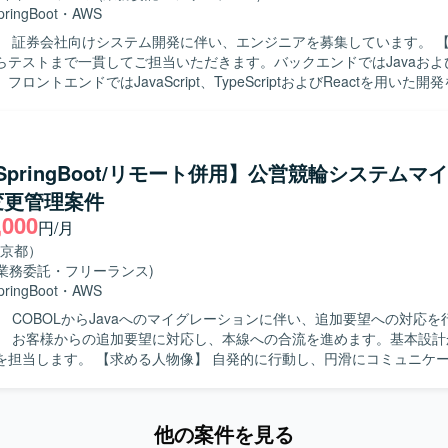
pringBoot
・
AWS
 証券会社向けシステム開発に伴い、エンジニアを募集しています。 【作業内容】
らテストまで一貫してご担当いただきます。バックエンドではJavaおよ
oot、フロントエンドではJavaScript、TypeScriptおよびReactを用いた
 証券系システムの開発プロジェクトに参画できます。 【開発環境】 バックエン
SpringBoot）、フロントエンドはJavaScript、TypeScript（React
管理にはGitLab、コミュニケーションにはTeamsを使用します。
a/SpringBoot/リモート併用】公営競輪システムマ
変更管理案件
,000
円/月
京都）
(業務委託・フリーランス)
pringBoot
・
AWS
】 COBOLからJavaへのマイグレーションに伴い、追加要望への対応を
】 お客様からの追加要望に対応し、本線への合流を進めます。基本設計
像】 自発的に行動し、円滑にコミュニケーションを取
】 マイグレーションプロジェクトにおいて、設計
わることができます。 【開発環境】 Java、Spring Boot、AWSを使
他の案件を見る