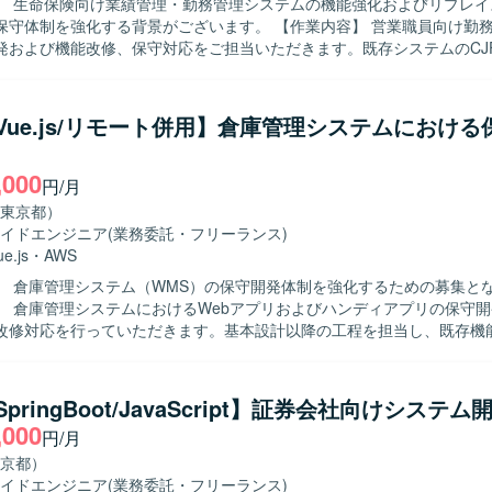
】 生命保険向け業績管理・勤務管理システムの機能強化およびリプレイ
強化する背景がございます。 【作業内容】 営業職員向け勤務管理システ
発および機能改修、保守対応をご担当いただきます。既存システムのCJ
、設計・開発・テスト・リリースまで一連の工程に携わっていただきま
どの上流工程にも関与いただき、関連システムとの連携や仕様調整を行
a/Vue.js/リモート併用】倉庫管理システムにおけ
ます。5名以上のチーム開発体制の中で、周囲と連携しながら自律的に
コミュニケーションを通じて品質向上に取り組める方が望ましいです。 【ポジ
,000
】 生命保険業界向けのコアシステムに携わることで、業務知識とWeb
円/月
キルの双方を高めていただけます。上流工程から開発・保守まで一気通
東京都）
件定義スキルや設計力を伸ばしやすい環境です。CJFリプレイス対応な
イドエンジニア
(業務委託・フリーランス)
経験も積むことができます。 【開発環境】 JavaおよびSpringBootを中
ue.js
・
AWS
ebアプリケーション開発環境となっております。クラウド技術としてAW
】 倉庫管理システム（WMS）の保守開発体制を強化するための募集と
あり、要件定義や基本設計など上流工程にも関わる機会がございます。
】 倉庫管理システムにおけるWebアプリおよびハンディアプリの保守
改修対応を行っていただきます。基本設計以降の工程を担当し、既存機
していただきます。 【求める人物像】 基本設計から一人称で開発を進
を求めております。周囲とコミュニケーションを取りながら主体的に課
 【ポジションの魅力】 倉庫管理システムという業務基幹に近
/SpringBoot/JavaScript】証券会社向けシステ
わることで、業務知識とWebアプリ・モバイル開発スキルの双方を高め
,000
円/月
予定の案件のため、腰を据えて継続的にシステム改善に関わることがで
Java、Vue.js、React、Android-kotlin、AWS を利用したWebア
京都）
開発環境となります。
イドエンジニア
(業務委託・フリーランス)