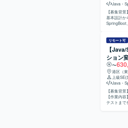
Java
・
S
【募集背景】
基本設計か
SpringB
す。 【求める人物像】 基本設計からテストまで一貫して対応できる方を求めています。 【ポジ
ションの魅力】
ドはJava（
リモート可
ソースコード
【Jav
ション
630
〜
港区（東
上級SE
Java
・
S
【募集背景
【作業内容
テストまでを担当します。 【求める人物
れる方を求めています。 【ポジションの魅力
からテストまで一貫して携
用します。