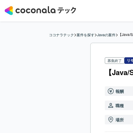
>
>
>
【Java/
ココナラテック
案件を探す
Javaの案件
リ
募集終了
【Java
報酬
職種
場所