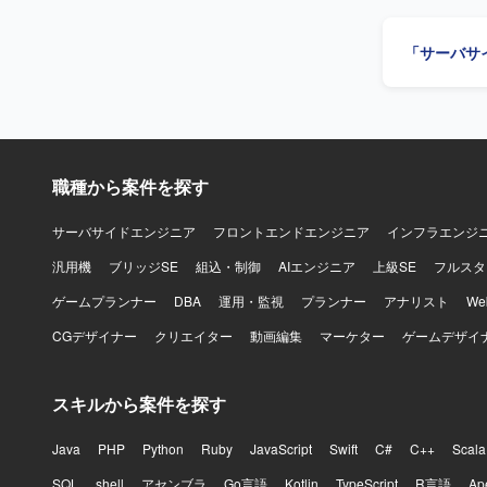
「サーバサ
職種から案件を探す
サーバサイドエンジニア
フロントエンドエンジニア
インフラエンジ
汎用機
ブリッジSE
組込・制御
AIエンジニア
上級SE
フルスタ
ゲームプランナー
DBA
運用・監視
プランナー
アナリスト
W
CGデザイナー
クリエイター
動画編集
マーケター
ゲームデザイ
スキルから案件を探す
Java
PHP
Python
Ruby
JavaScript
Swift
C#
C++
Scala
SQL
shell
アセンブラ
Go言語
Kotlin
TypeScript
R言語
Ap