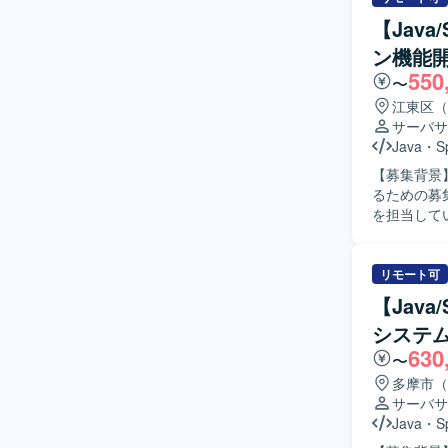
【Jav
ン機能
550
〜
江東区（
サーバサ
Java
・
S
【募集背景
るための募集となります。 【作業内容】
を担当して
単体試験、
て、結合試
【求める人
リモート可
を求めてお
【Jav
とスケジュー
システ
力】 大規
630
知識や大規
〜
力やテスト
多摩市（
ます。 【開発環境】 Java（SpringBoot）を用いたバックエンド開発環境にて、AWS上でシステ
サーバサ
ムを構築・
Java
・
S
程ごとに成