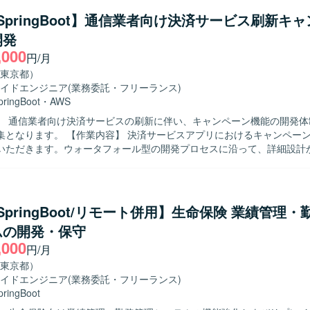
a/SpringBoot】通信業者向け決済サービス刷新キ
開発
,000
円/月
東京都）
イドエンジニア
(業務委託・フリーランス)
pringBoot
・
AWS
】 通信業者向け決済サービスの刷新に伴い、キャンペーン機能の開発体
 決済サービスアプリにおけるキャンペーン機能の開発
いただきます。ウォータフォール型の開発プロセスに沿って、詳細設計
結合試験、総合試験まで一連の工程を実施していただきます。スケジュ
験フェーズや総合試験フェーズでの各種検証や不具合対応も行っていた
物像】 バックエンド開発における設計から試験まで一貫して主体的に対
ります。チームメンバーや関係者と円滑にコミュニケーションを取りな
a/SpringBoot/リモート併用】生命保険 業績管理
ルの両立を意識して取り組んでいただける方が望ましいです。 【ポジションの魅
ムの開発・保守
模な決済サービスの刷新プロジェクトに参画していただけるため、決済領
,000
模システム開発の経験を積むことができます。詳細設計以降の工程を通
円/月
設計力を高めることができ、長期的な参画により継続的なスキルアップ
東京都）
イドエンジニア
(業務委託・フリーランス)
開発していただきます。ウォータフォール型の開発プロセスを採用して
pringBoot
果物レビューや試験を行う体制となっております。