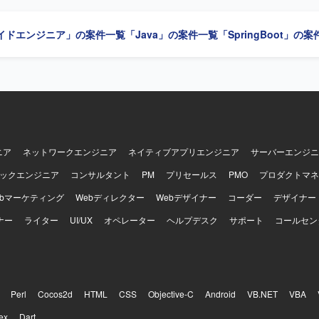
イドエンジニア」の案件一覧
「Java」の案件一覧
「SpringBoot」の
ニア
ネットワークエンジニア
ネイティブアプリエンジニア
サーバーエンジニ
ックエンジニア
コンサルタント
PM
プリセールス
PMO
プロダクトマネ
ebマーケティング
Webディレクター
Webデザイナー
コーダー
デザイナー
ナー
ライター
UI/UX
オペレーター
ヘルプデスク
サポート
コールセン
Perl
Cocos2d
HTML
CSS
Objective-C
Android
VB.NET
VBA
ex
Dart