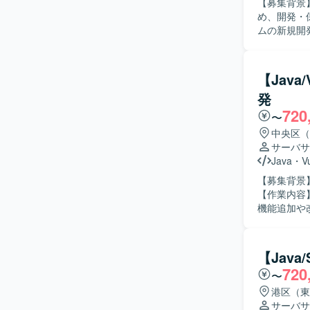
【募集背景
め、開発・保守体制を
ムの新規開
対応として
基本設計な
きます。 【求める人物像】 長期的な参画を前提に、主体的に課題発見・改善提案ができる方を
【Jav
求めており
発
キュメントや
720
ョンの魅力
〜
ョン開発ス
中央区（
るため、要
サーバサ
からモダン環境への移行
Java
・
V
心としたW
【募集背景
る可能性が
【作業内容
機能追加や
新機能の追加開発を実施
められる方
り組める方ですと望ましいです。
【Java
い領域に携
720
〜
ます。長期
【開発環境】 
港区（東
ィアプリの
サーバサ