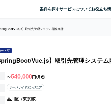
案件を探す
サービスについて
お役立ち情
SpringBoot/Vue.js】取引先管理システム開発案件
モート可
/SpringBoot/Vue.js】取引先管理シス
540,000
〜
円/月
サーバサイドエンジニア
品川区（東京都）