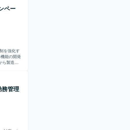
ャンペー
制を強化す
から製造、
ールに応じ
だきます。
応できる方
がら、品質
・勤務管理
域での業務
じて、設計
も期待でき
おり、各工