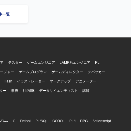
案件一覧
ア
テスター
ゲームエンジニア
LAMP系エンジニア
PL
ージャー
ゲームプログラマ
ゲームディレクター
デバッカー
Flash
イラストレーター
マークアップ
アニメーター
ター
事務
社内SE
データサイエンティスト
講師
VC++
C
Delphi
PL/SQL
COBOL
PL/I
RPG
Actionscript