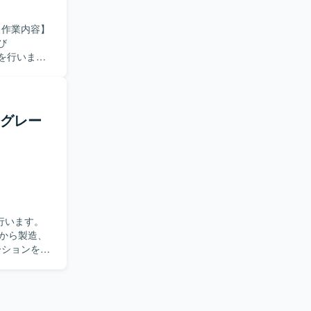
び
開発を行いま
）を使用します。
イグレー
行います。
から製造、