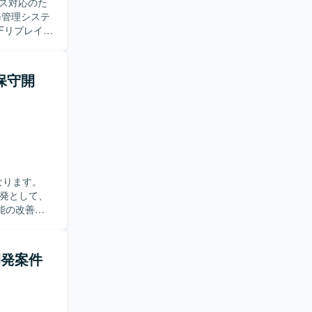
ス対応のた
Fリプレイス
す。要件や
っていただ
る保守開
動ける方、ド
シ
アプリケーシ
貫で関われ
ど、レガシー
Sを利用す
なります。
開発として、
能の改善や
題解決に取
ム開発案件
ていただけ
きます。
プリおよびハンデ