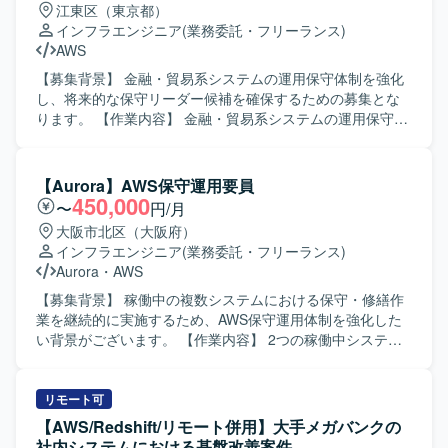
江東区（東京都）
インフラエンジニア
(業務委託・フリーランス)
AWS
【募集背景】 金融・貿易系システムの運用保守体制を強化
し、将来的な保守リーダー候補を確保するための募集とな
ります。 【作業内容】 金融・貿易系システムの運用保守を
ご担当いただきます。具体的には、AWS上で稼働中のシス
テムに対する資材リリースやシステムレポート作成などの
定常作業を実施していただきます。また、既知インシデン
【Aurora】AWS保守運用要員
ト発生時の一時対応として、関係者への連絡やディスパッ
450,000
〜
円/月
チ、手順に沿ったリカバリ対応、課題表への登録などを行
大阪市北区（大阪府）
っていただきます。加えて、問題調査や課題対応、基盤の
インフラエンジニア
(業務委託・フリーランス)
追加開発への関与、運用保守チームで新規システムを運用
Aurora
・
AWS
移管で受け入れる際のレビューや開発チームとのやり取り
などにも携わっていただきます。さらに、追加開発時にお
【募集背景】 稼働中の複数システムにおける保守・修繕作
ける自チームメンバーの管理や対外チームとのコミュニケ
業を継続的に実施するため、AWS保守運用体制を強化した
ーションを担っていただく場合があります。 【求める人物
い背景がございます。 【作業内容】 2つの稼働中システム
像】 AWS環境での運用保守に主体的に取り組み、インシデ
に対する保守運用をご担当いただきます。具体的には、
ント対応や課題解決に責任感を持って対応していただける
日々の保守作業、システム障害発生時の対応および原因解
方を求めています。チームメンバーや対外チームとのコミ
析、開発ベンダーからの作業移行対応、サーバー処理の維
リモート可
ュニケーションを円滑に行いながら、将来的に保守リーダ
持保守、顧客からの問合せ対応や調整・QA対応、夜間障害
【AWS/Redshift/リモート併用】大手メガバンクの
ー的なポジションを担う意欲のある方が望ましいです。
対応、月2回程度のリリース作業、早朝・夜間の立会い対応
社内システムにおける基盤改善案件