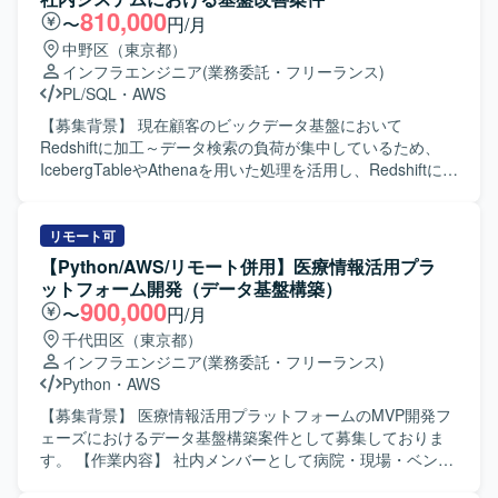
【ポジションの魅力】 金融・貿易系システムというミッシ
などを行っていただきます。 【求める人物像】 開発ベンダ
810,000
〜
円/月
ョンクリティカルな領域で、AWSを中心としたモダンなイ
ーからシステムに関するノウハウを主体的に吸収し、障害
中野区（東京都）
ンフラ環境の運用保守に携わることができます。定常作業
対応や原因解析に粘り強く取り組んでいただける方を求め
インフラエンジニア
(業務委託・フリーランス)
だけでなく、問題調査や課題対応、基盤の追加開発、新規
ております。顧客や関係者との調整が発生するため、関係
PL/SQL
・
AWS
システムの運用移管レビューなど、幅広い業務を通じて経
者と円滑にコミュニケーションが取れる方にマッチいたし
験を積むことができ、将来的には保守リーダーとしてマネ
ます。 【ポジションの魅力】 AWS上で稼働する複数システ
【募集背景】 現在顧客のビックデータ基盤において
ジメントや対外折衝にも関わっていただけるポジションで
ムの保守運用を通じて、各種AWSサービスの実務経験を幅
Redshiftに加工～データ検索の負荷が集中しているため、
す。 【開発環境】 AWS上のインフラ環境で、ECS
広く積むことができます。障害対応や原因解析を通じてシ
IcebergTableやAthenaを用いた処理を活用し、Redshiftに集
Fargate、CloudFront、API Gateway、EC2、RDS、VPCな
ステム理解を深めることで、インフラ領域のスキルアップ
中している処理負荷を下げるための基盤改善を行うプロジ
どを利用したWeb3層システムの運用保守を行っています。
が期待できるポジションです。 【開発環境】 AWS上で稼働
ェクトになります。 【作業内容】 AWS上に構築されたビッ
するシステム環境で、CloudWatch、ECS、Lambda、
グデータ基盤およびBI環境（Redshift）の保守、改善対応お
リモート可
SQS、AuroraSQL、S3、SNSなどのサービスを利用してお
よび推進をご担当いただきます。大手メガバンクの社内シ
【Python/AWS/リモート併用】医療情報活用プラ
ります。
ステムにおいて、現状運用を行っているシステムの基盤改
ットフォーム開発（データ基盤構築）
善を行います。ユーザーがAWSマネジメントコンソールに
900,000
〜
円/月
ログインして作業を行う前提で、AWSマネジメントコンソ
千代田区（東京都）
ールへのログインが不正なログインではないかを監査でき
インフラエンジニア
(業務委託・フリーランス)
る仕組みを構築します。CloudTrailがS3にログを出力し、そ
Python
・
AWS
れをAthenaテーブルに格納し、EC2からのETL処理を実施
してRedshiftへデータを格納し、Tableauで監査を行う一連
【募集背景】 医療情報活用プラットフォームのMVP開発フ
の仕組みを設計・実装・改善していただきます。 【求める
ェーズにおけるデータ基盤構築案件として募集しておりま
人物像】 お客様の要望に応じて様々な対応を行う必要があ
す。 【作業内容】 社内メンバーとして病院・現場・ベンダ
るため、受け身ではなく能動的かつ積極的に動ける方を求
ーとの橋渡し役を担い、ベンダーに伴走しながらプロジェ