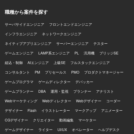
ーダーシップのスキルも高めていただけます。 【開発環
職種から案件を探す
境】 AWSを中心としたクラウド環境でのシステム構築およ
び運用となります。
サーバサイドエンジニア
フロントエンドエンジニア
インフラエンジニア
ネットワークエンジニア
ネイティブアプリエンジニア
サーバーエンジニア
テスター
ゲームエンジニア
LAMP系エンジニア
PL
汎用機
ブリッジSE
組込・制御
AIエンジニア
上級SE
フルスタックエンジニア
コンサルタント
PM
プリセールス
PMO
プロダクトマネージャー
ゲームプログラマ
ゲームディレクター
デバッカー
ゲームプランナー
DBA
運用・監視
プランナー
アナリスト
Webマーケティング
Webディレクター
Webデザイナー
コーダー
デザイナー
Flash
イラストレーター
マークアップ
アニメーター
CGデザイナー
クリエイター
動画編集
マーケター
ゲームデザイナー
ライター
UI/UX
オペレーター
ヘルプデスク