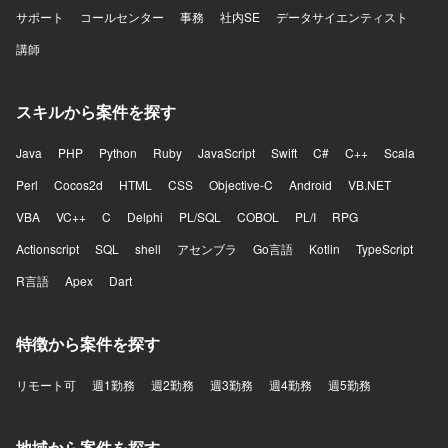
サポート
コールセンター
事務
社内SE
データサイエンティスト
講師
スキルから案件を探す
Java
PHP
Python
Ruby
JavaScript
Swift
C#
C++
Scala
Perl
Cocos2d
HTML
CSS
Objective-C
Android
VB.NET
VBA
VC++
C
Delphi
PL/SQL
COBOL
PL/I
RPG
Actionscript
SQL
shell
アセンブラ
Go言語
Kotlin
TypeScript
R言語
Apex
Dart
特徴から案件を探す
リモート可
週1勤務
週2勤務
週3勤務
週4勤務
週5勤務
地域から案件を探す