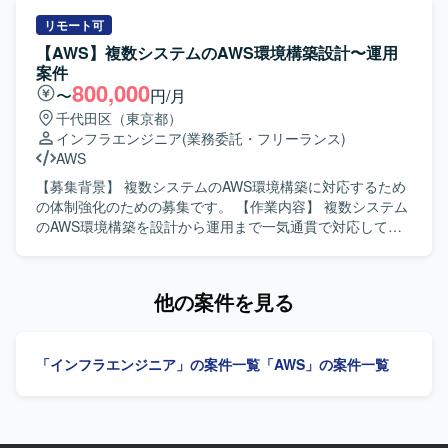
めています。不明点は自身の言葉で咀嚼した上で質問する
クトをコントロールしていただきます。AWS S3を中心とし
など、思考力や言語化が得意な方が望ましいです。また、
たデータレイクを構築し、Icebergによるデータカタログ化
リモート可
報連相などの基本的なコミュニケーションが適切に行える
やIAM等の権限管理設計・対応を実施していただきます。来
【AWS】複数システムのAWS環境構築設計〜運用
方を求めています。 【ポジションの魅力】 大手金融機関の
年3月までに最低限稼働させることを目標としたMVPフェー
案件
社内システムにおけるビッグデータ基盤および監査基盤の
ズでの対応となります。 【求める人物像】 関係者と円滑に
800,000
〜
円/月
改善に携わることで、大規模なAWSデータ基盤の設計や運
コミュニケーションを取りながら病院・現場・ベンダーと
千代田区（東京都）
用スキルを高めていただけます。CloudTrailやAthena、
の橋渡し役を担っていただける方を求めております。MVP
インフラエンジニア
(業務委託・フリーランス)
Redshift、Tableauなど複数のサービスを組み合わせた監査
フェーズにおける手運用を前提とした状況でも主体的に課
AWS
基盤構築の経験を積むことができ、今後のキャリアにおい
題を整理し、ベンダーと協調しながら推進いただける方が
ても汎用性の高い知見が得られます。 【開発環境】
望ましいです。 【ポジションの魅力】 医療情報活用プラッ
【募集背景】 複数システムのAWS環境構築に対応するため
AWS（CloudTrail、S3、Athena、Glue、EC2、
トフォームの立ち上げフェーズに関わり、AWSを用いたデ
の体制強化のための募集です。 【作業内容】 複数システム
Redshift）、Tableau、JP1、SQL
ータレイクやIceberg形式のデータ基盤構築をリードしてい
のAWS環境構築を設計から運用まで一気通貫で対応してい
ただけます。病院や現場、ベンダーとの調整を通じて、医
ただきます。主にフロント業務として顧客折衝やアプリチ
療業界特有のデータ利活用に関する知見も蓄積していただ
ームとの調整を行っていただきます。手が空く場合は、チ
けます。 【開発環境】 言語はPythonを中心とし、AWS S3
ーム内の目標管理の一環としてセキュリティツール活用の
他の案件を見る
などのクラウドサービスを利用したデータレイク環境上で
リーダ業務も担当していただきます。 【求める人物像】 顧
Iceberg形式のデータを扱います。Databricksまたは
客やアプリチームとのコミュニケーションを円滑に進めら
Snowflakeとの連携を行う構成となります。
れる方を求めています。チーム内の目標管理にも主体的に
「インフラエンジニア」の案件一覧
「AWS」の案件一覧
関わり、リーダーシップを発揮していただける方です。
【ポジションの魅力】 AWS環境構築において設計から運用
まで一貫して携わることで、上流から下流まで幅広い経験
を積むことができます。フロント業務やチーム内の目標管
理にも関わることで、技術面だけでなくマネジメントやリ