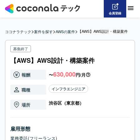
会員登録
>
>
>
【AWS】AWS設計・構築案件
ココナラテック
案件を探す
AWSの案件
募集終了
【AWS】AWS設計・構築案件
630,000
報酬
〜
円/月
インフラエンジニア
職種
渋谷区（東京都）
場所
雇用形態
業務委託(フリーランス)