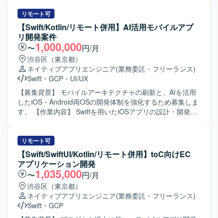
開発が想定されます）。
容】 職能混合チーム（PdM・デザイナー・エンジニア・
QA）に加わり、仕様検討からリリース・効果分析まで一貫
リモート可
してご担当いただきます。Swiftを用いたiOSアプリの設計・
【Swift/Kotlin/リモート併用】AI活用モバイルアプ
開発・保守・運用を中心に、SwiftUIによるUI実装やアーキ
リ開発案件
テクチャ設計を含めた実装・運用全般を担っていただきま
1,000,000
〜
円/月
す。あわせて、Kotlinを用いたAndroidアプリ開発にも関与
渋谷区（東京都）
し、Jetpack ComposeによるUI実装など、iOS側の知見を活
ネイティブアプリエンジニア
(業務委託・フリーランス)
かした両OSでの開発を行っていただきます。Claudeなどの
Swift
・
GCP
・
UI/UX
AIツールを活用しながら実装計画の策定、コード生成、レ
ビューの効率化を進め、モバイルアーキテクチャの設計や
【募集背景】 モバイルアーキテクチャの刷新と、AIを活用
ドメイン分離による開発並列性向上に向けた刷新を推進し
したiOS・Android両OSの開発体制を強化するため募集しま
ていただきます。また、PdM・デザイナーと連携しつつ、
す。 【作業内容】 Swiftを用いたiOSアプリの設計・開発・
事業数値やKPIに基づいた機能開発、リリース後の効果分析
保守・運用を担当します。SwiftUIによるUI実装、Kotlinを用
までを通してプロダクト開発全般に関わっていただきま
いたAndroidアプリ開発、AIツールを活用した実装計画・コ
す。 【求める人物像】 プロダクトのミッションやバリュー
ード生成・レビューの効率化を行います。要件定義からリ
リモート可
に共感し、EC体験の可能性に興味をお持ちの方を求めてい
リース、効果分析まで一貫して担当し、モバイルアーキテ
【Swift/SwiftUI/Kotlin/リモート併用】toC向けEC
ます。変化の大きい環境の中でも挑戦を楽しみ、ソフトウ
クチャの設計・刷新も推進します。 【求める人物像】 プロ
アプリケーション開発
ェアを軸に大きなチャレンジをしたいと考えている方にマ
ダクトの価値向上に向けて、オーナーシップを持ち挑戦を
1,035,000
〜
円/月
ッチします。事業や顧客に近い距離で数値やユーザーの声
続けられる方を求めています。変化の速い環境で、チーム
渋谷区（東京都）
を捉えながら、主体的に開発をリードしていける方を歓迎
と連携しながら成果創出に取り組める方に適したポジショ
ネイティブアプリエンジニア
(業務委託・フリーランス)
します。 【ポジションの魅力】 少数精鋭のチームにおい
ンです。 【ポジションの魅力】 モバイルアーキテクチャの
Swift
・
GCP
て、自ら設計したモバイルアーキテクチャの上でプロダク
設計や技術選定に深く関与できます。AIを活用したiOS・