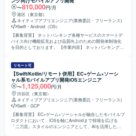
ング向けモバイルアプリ開発
程まで一貫して対応していただきます。アプリでは点検情
810,000
〜
円/月
報登録、交通状況入力、写真登録、現場報告などの機能を
港区（東京都）
想定しております。 【求める人物像】 モバイルアプリ開発
ネイティブアプリエンジニア
(業務委託・フリーランス)
において主体的に設計方針や開発方針を整理し、関係者と
Swift
・
Android（OS）
円滑にコミュニケーションを取りながら仕様調整や技術課
題整理を推進できる方を求めております。開発メンバーを
【募集背景】 ネットバンキング各種サービスのスマートデ
技術面からリードしつつ、品質や生産性の向上に意欲的に
バイス向け機能拡充および品質向上のための開発体制強化
取り組んでいただける方が望ましいです。 【ポジションの
を目的としております。 【作業内容】 ネットバンキング各
魅力】 交通インフラ領域の重要なシステム再構築プロジェ
種サービスについて、スマートデバイス（iOS/Android）向
クトにおいて、モバイル開発リーダーとして上流工程から
けアプリケーションの開発を行います。詳細設計から実
後続工程まで広く関わっていただけます。業務系モバイル
装、テストまで一連の工程をご担当いただきます。また、
リモート可
アプリや位置情報・写真登録などの機能を通じて、現場業
開発に関連する各種ドキュメントの作成も実施いただきま
【Swift/Kotlin/リモート併用】EC×ゲーム×ソーシ
務の効率化や安全性向上に貢献できる点が魅力です。今
す。 【求める人物像】 モバイルアプリ開発において主体的
ャル系モバイルアプリ開発iOSエンジニア
後、AI開発支援ツールを活用した開発手法の検討にも関与
に設計から実装、テストまで対応できる方を求めておりま
1,125,000
〜
円/月
いただける可能性があります。 【開発環境】
す。関係者とコミュニケーションを取りながら、品質とユ
渋谷区（東京都）
iOS（iPhone）向けアプリケーション開発環境を想定してお
ーザビリティを意識した開発ができる方を歓迎いたしま
ネイティブアプリエンジニア
(業務委託・フリーランス)
り、Swiftを用いた開発を行います。バックエンドではJava
す。 【ポジションの魅力】 金融系ネットバンキングサービ
Swift
・
GCP
／Spring Boot、フロントエンドではReact等の技術スタッ
スの開発に関わることで、大規模なユーザーを持つサービ
クと連携する想定です。また、AI開発支援ツールの活用を
スのモバイルアプリ開発経験を積むことができます。
【募集背景】 EC×ゲーム×ソーシャルが融合したモバイルプ
検討している環境です。
iOS/Androidいずれかの専門性を活かしつつ、金融ドメイン
ロダクトにおいて、iOSを軸にAndroidまで領域を広げる
の知見も深めていただけます。 【開発環境】 iOS/Android
「二刀流」スタイルのエンジニアとして、AIを活用した開
向けモバイルアプリ開発環境（Objective-C、Swiftを用いた
発体制をさらに強化していくための募集です。 【作業内