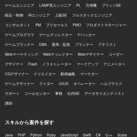
ゲームエンジニア
LAMP系エンジニア
PL
汎用機
ブリッジSE
組込・制御
AIエンジニア
上級SE
フルスタックエンジニア
コンサルタント
PM
プリセールス
PMO
プロダクトマネージャー
ゲームプログラマ
ゲームディレクター
デバッカー
ゲームプランナー
DBA
運用・監視
プランナー
アナリスト
Webマーケティング
Webディレクター
Webデザイナー
コーダー
デザイナー
Flash
イラストレーター
マークアップ
アニメーター
CGデザイナー
クリエイター
動画編集
マーケター
ゲームデザイナー
ライター
UI/UX
オペレーター
ヘルプデスク
サポート
コールセンター
事務
社内SE
データサイエンティスト
講師
スキルから案件を探す
Java
PHP
Python
Ruby
JavaScript
Swift
C#
C++
Scala