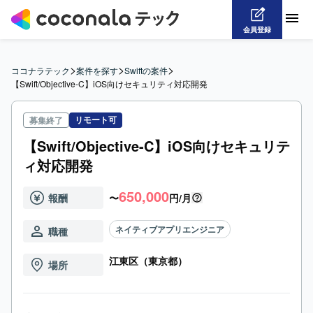
会員登録
>
>
>
ココナラテック
案件を探す
Swiftの案件
【Swift/Objective-C】iOS向けセキュリティ対応開発
リモート可
募集終了
【Swift/Objective-C】iOS向けセキュリテ
ィ対応開発
650,000
報酬
〜
円/月
ネイティブアプリエンジニア
職種
江東区（東京都）
場所