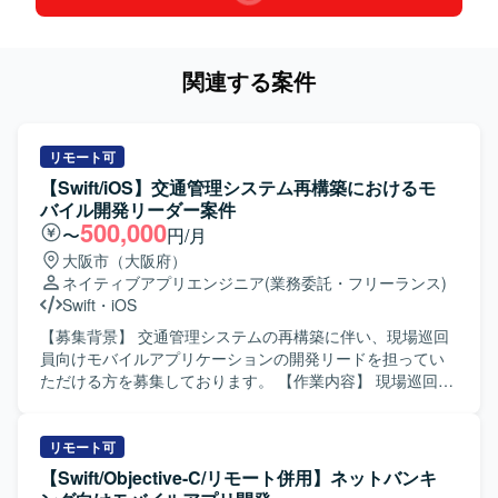
関連する案件
リモート可
【Swift/iOS】交通管理システム再構築におけるモ
バイル開発リーダー案件
500,000
〜
円/月
大阪市（大阪府）
ネイティブアプリエンジニア
(業務委託・フリーランス)
Swift
・
iOS
【募集背景】 交通管理システムの再構築に伴い、現場巡回
員向けモバイルアプリケーションの開発リードを担ってい
ただける方を募集しております。 【作業内容】 現場巡回員
向けiPhoneアプリ開発支援をご担当いただきます。iOSアプ
リ開発における基本設計やSwiftを用いた開発、設計方針・
開発方針の整理、仕様調整や技術課題の整理、レビュー対
リモート可
応などを実施していただきます。また、開発メンバーへの
【Swift/Objective-C/リモート併用】ネットバンキ
技術的なリードを行い、後続の詳細設計、製造、テスト工