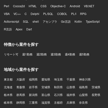
Perl
Cocos2d
HTML
CSS
Objective-C
Android
VB.NET
VBA
VC++
C
Delphi
PL/SQL
COBOL
PL/I
RPG
Actionscript
SQL
shell
アセンブラ
Go言語
Kotlin
TypeScript
R言語
Apex
Dart
特徴から案件を探す
リモート可
週1勤務
週2勤務
週3勤務
週4勤務
週5勤務
地域から案件を探す
東京都
大阪府
福岡県
愛知県
埼玉県
千葉県
神奈川県
北海道
青森県
岩手県
宮城県
秋田県
山形県
福島県
茨城県
栃木県
群馬県
新潟県
富山県
石川県
福井県
山梨県
長野県
岐阜県
静岡県
三重県
滋賀県
京都府
兵庫県
奈良県