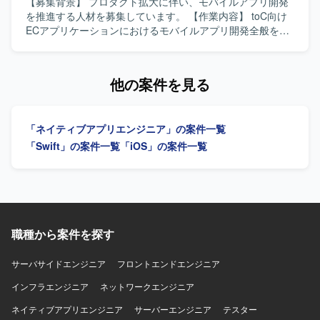
トが動く手触りを持ちながら開発できる環境です。AI活用
Android両OSの開発プロセスを構築し、複雑なEC・ゲー
【募集背景】 プロダクト拡大に伴い、モバイルアプリ開発
を前提としたiOS・Android両OSの「二刀流」開発プロセス
ム・ソーシャル領域における高難度な技術課題に取り組め
を推進する人材を募集しています。 【作業内容】 toC向け
を自ら設計し、AI時代のモバイル開発の在り方を実践しな
ます。 【開発環境】 Swift、Kotlin、Go、SwiftUI、Jetpack
ECアプリケーションにおけるモバイルアプリ開発全般をご
がら探求していくことができます。EC×ゲーム×ソーシャル
Compose、Google Cloud、gRPC、Protocol Buffers、
支援いただきます。iOSおよびAndroidアプリの実装から運
が組み合わさった複雑なドメインで、高度な状態管理やパ
Bitrise、GitHub Actions、Terraform、BigQuery、Figmaな
用、アーキテクチャ刷新の主導、技術選定・設計判断を担
フォーマンス最適化に取り組むことで、エンジニアとして
どを使用します。
当していただきます。AIツールを活用した実装計画策定、
他の案件を見る
の技術力を大きく高めていただけます。 【開発環境】
コード生成、レビュー効率化にも取り組んでいただきま
Swift、Kotlin、Goを用いた開発を行い、UIフレームワーク
す。PdM・デザイナーと連携し、事業数値・KPIに基づいて
としてSwiftUIやJetpack Composeを採用しています。
開発を推進していただきます。 【求める人物像】 複雑性の
Android Architecture ComponentsやMVVMなどのアーキテ
「ネイティブアプリエンジニア」の案件一覧
高いアプリケーション開発に主体的に取り組み、関係者と
クチャを活用し、XcodeおよびAndroid Studio上で開発を進
連携しながら開発を推進できる方を求めています。 【ポジ
「Swift」の案件一覧
「iOS」の案件一覧
めます。インフラにはGoogle Cloudを用い、gRPCや
ションの魅力】 プロダクト拡大フェーズにおいて、アーキ
Protocol Buffersによる通信、BitriseやGitHub Actions、
テクチャ刷新や技術選定を主導し、AIツールも活用しなが
Cloud Buildを用いたCI/CDを構築しています。Terraformに
ら開発効率化に携われます。 【開発環境】 Swift、Kotlin、
よる構成管理、CrashlyticsやCloud Monitoringなどのモニタ
Go、GCP、GitHub Actions、Cloud Build、Terraform、
リング基盤、BigQueryやLooker Studioによる分析基盤、
BigQuery、Looker Studio、Claude、Codex、Cursor、
AutifyによるQA自動化、ClaudeやGitHub CopilotなどのAIツ
Gemini、GitHub Copilotを使用します。開発手法はアジャイ
職種から案件を探す
ール群、GitHub・Slack・Notion・Figmaを組み合わせたモ
ルです。
ダンな開発環境で、アジャイル開発を実践しています。
サーバサイドエンジニア
フロントエンドエンジニア
インフラエンジニア
ネットワークエンジニア
ネイティブアプリエンジニア
サーバーエンジニア
テスター